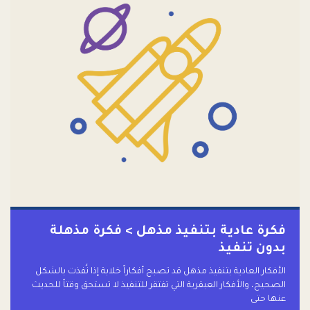
فكرة عادية بتنفيذ مذهل > فكرة مذهلة
بدون تنفيذ
الأفكار العادية بتنفيذ مذهل قد تصبح أفكاراً خلابة إذا نُفذت بالشكل
الصحيح، والأفكار العبقرية التي تفتقر للتنفيذ لا تستحق وقتاً للحديث
عنها حتى