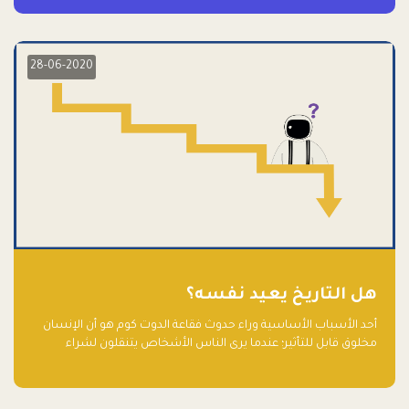
28-06-2020
هل التاريخ يعيد نفسه؟
أحد الأسباب الأساسية وراء حدوث فقاعة الدوت كوم هو أن الإنسان
مخلوق قابل للتأثير؛ عندما يرى الناس الأشخاص يتنقلون لشراء
أسهم شركات التكنولوجيا المبالغ في تقييمها في سوق الأوراق
المالية، فإنهم يقفزون للمشاركة بالفرص خوفًا من ضياع فرصة عابرة