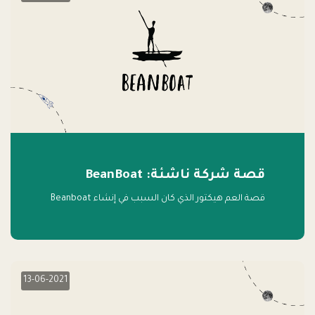
قصة شركة ناشئة: BeanBoat
قصة العم هيكتور الذي كان السبب في إنشاء Beanboat
13-06-2021