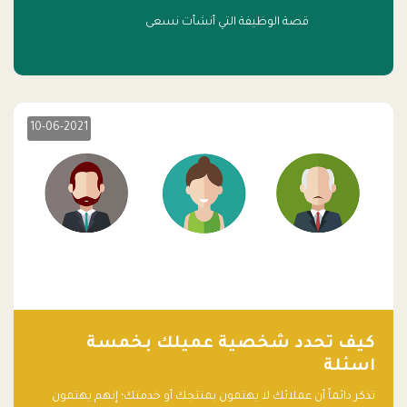
قصة الوظيفة التي أنشأت نسعى
10-06-2021
كيف تحدد شخصية عميلك بخمسة
اسئلة
تذكر دائماً أن عملائك لا يهتمون بمنتجك أو خدمتك؛ إنهم يهتمون