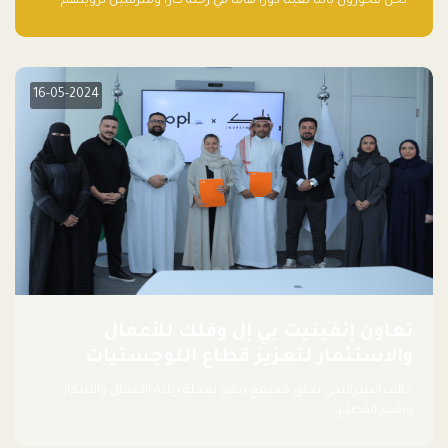
“نحن فخورون بأننا لعبنا دورًا هاما في رحلة كارا ومترقبين لرؤيتهم
يواصلون إحداث تأثير إيجابي على البيئة. إن التزامهم بالاستدامة ليس
جيدًا لكوكبنا فحسب، بل إنه جيد أيضًا للأعمال”.
16-05-2024
تعاون إنفينيت بي إل وفلك للأعمال
والاستثمار لتعزيز قطاع اللوجستيات
حالف استراتيجي يخلق مجتمع يدفع بعجلة ريادة الأعمال والابتكار
وتقدم القطاع.