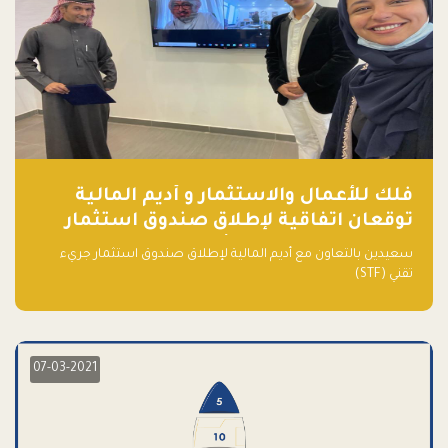
فلك للأعمال والاستثمار و أديم المالية
توقعان اتفاقية لإطلاق صندوق استثمار
جريء تقني (STF) - مشغل من قبل فـلك
سعيدين بالتعاون مع أديم المالية لإطلاق صندوق استثمار جريء
تقني (STF)
07-03-2021