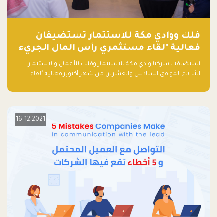
فلك ووادي مكة للاستثمار تستضيفان
فعالية "لقاء مستثمري رأس المال الجريء
في المنطقة"
استضافت شركتا وادي مكة للاستثمار وفلك للأعمال والاستثمار
الثلاثاء الموافق السادس والعشرين من شهر أكتوبر فعالية "لقاء
مستثمري رأس المال الجريء في المنطقة" الذي جمع أكثر من 30
مشاركاً من أبرز صناديق رأس المال الجريء وممثلي المؤسسات
الاستثمارية التقنية في المنطقة.
16-12-2021