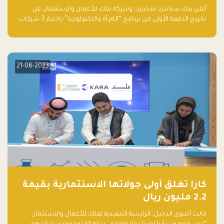
والتكنولوجيا”
أعلن بنك ستاندرد تشارترد، وشركة فلك للأعمال والاستثمار، عن
تخريج الدفعة الأولى من برنامج “المرأة والتكنولوجيا” باختيار 3 شركات
ناشئة تقودها نساء من قبل لجنة مستقلة من الحكّام. وقدمت رائدات
الأعمال، اللواتي خضعن لبرنامج حاضنة مدته 8 أسابيع، أفكاراً مبتكرة
في مختلف القطاعات، بما فيها التكنولوجيا المالية والصحية والعقارية
والترفيه التعليمي
21-08-2023
كارا تغلق أولى جولاتها الاستثمارية بقيمة
2.2 مليون ريال
قالت أضوى الدخيل، الرئيسة التنفيذية لفلك للأعمال والاستثمار: