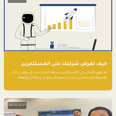
كيف تعرض شركتك على المستثمرين
قد يكون التحدث إلى المستثمرين مخيفًا، لكن لا يجب أن يكون كذلك،
فأسئلة المستثمرين ليست صعبة أو معقدة، ويمكنك توقعها
والاستعداد لها جيدًا مسبقًا
04-03-2021