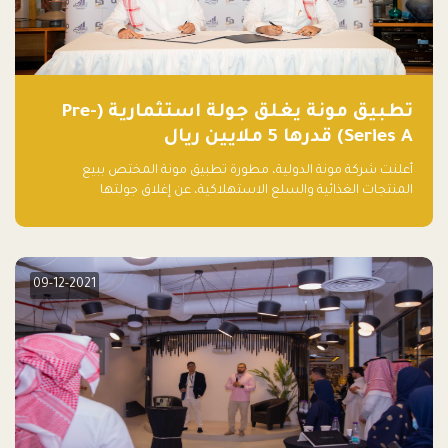
تطبيق مونة يغلق جولة استثمارية (Pre-
Series A) قدرها 5 ملايين ريال
أعلنت شركة مونة الدولية، مطورة تطبيق مونة المختص ببيع
المنتجات الغذائية والسلع الاستهلاكية، عن إغلاق جولتها
الاستثمارية (Pre- series A) بقيمة 5 ملايين ريال سعودي (1.3 مليون
دولار أمريكي)، بقيادة شركتي دعم المنشآت المحدودة وتسارع القابضة
– التابعة لشركة يزيد الراجحي القابضة.
09-12-2021