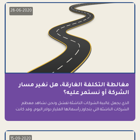
28-06-2020
مغالطة التكلفة الغارقة، هل نغير مسار
الشركة أو نستمر عليه؟
الذي يجعل غالبية الشركات الناشئة تفشل ونحن نشاهد معظم
الشركات الناشئة التي يتجاوز رأسمالها المليار دولار اليوم، وقد كانت
سابقاً على حافة الانهيار والفشل؟ ببساطة: التعلق بها.
15-09-2020