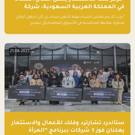
في المملكة العربية السعودية، شركة
ناشئة تلو الأخرى."
"يجب ألا يتم تمكين النساء فقط لأنهن نساء، بل لأن لديهن أعمال
مبتكرة يمكنها المنافسة في الأسواق العالمية وأن تصبح
"اليونيكورنز" التالية المولودة في المملكة العربية السعودية
21-08-2023
ستاندرد تشارترد وفلك للأعمال والاستثمار
يعلنان فوز 3 شركات ببرنامج “المرأة