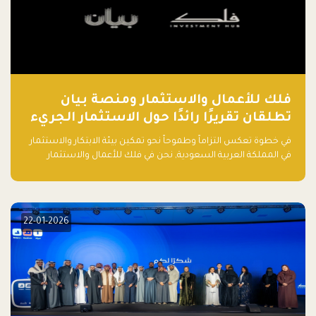
فلك للأعمال والاستثمار ومنصة بيان
تطلقان تقريرًا رائدًا حول الاستثمار الجريء
في الذكاء الاصطناعي بالمملكة العربية
في خطوة تعكس التزاماً وطموحاً نحو تمكين بيئة الابتكار والاستثمار
السعودية
في المملكة العربية السعودية, نحن في فلك للأعمال والاستثمار
بالتعاون مع منصة بيان نعلن عن إطلاق تقرير "الاستثمار الجريء في
الذكاء الاصطناعي: خارطة الطريق للمستثمرين ورواد الأعمال في
السعودية"
22-01-2026