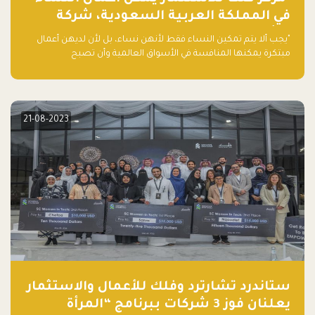
في المملكة العربية السعودية، شركة
ناشئة تلو الأخرى."
"يجب ألا يتم تمكين النساء فقط لأنهن نساء، بل لأن لديهن أعمال
مبتكرة يمكنها المنافسة في الأسواق العالمية وأن تصبح
"اليونيكورنز" التالية المولودة في المملكة العربية السعودية
21-08-2023
ستاندرد تشارترد وفلك للأعمال والاستثمار
يعلنان فوز 3 شركات ببرنامج “المرأة