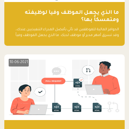
ما الذي يجعل الموظف وفياً لوظيفته
ومتمسكاً بها؟
الحوافز المالية للموظفين قد تأتي بأفضل المدراء التنفيذيين عندك،
وقد تسرق أمهر مدير أو موظف لديك. ما الذي يجعل الموظف وفياً
لوظيفته ويجعله متمسكاً بها؟
10-06-2021