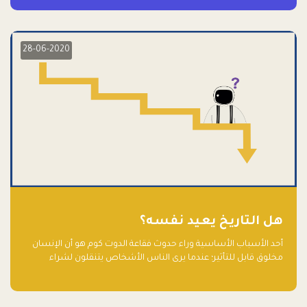
28-06-2020
هل التاريخ يعيد نفسه؟
أحد الأسباب الأساسية وراء حدوث فقاعة الدوت كوم هو أن الإنسان
مخلوق قابل للتأثير؛ عندما يرى الناس الأشخاص يتنقلون لشراء
أسهم شركات التكنولوجيا المبالغ في تقييمها في سوق الأوراق
المالية، فإنهم يقفزون للمشاركة بالفرص خوفًا من ضياع فرصة عابرة