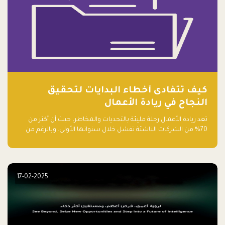
كيف تتفادى أخطاء البدايات لتحقيق
النجاح في ريادة الأعمال
تعد ريادة الأعمال رحلة مليئة بالتحديات والمخاطر، حيث أن أكثر من
70% من الشركات الناشئة تفشل خلال سنواتها الأولى. وبالرغم من
حماسة رواد الأعمال وطموحاتهم، فإن هناك أخطاء شائعة يقع فيها
الكثيرون في بداية رحلتهم، وهي التي قد تعرقل نجاحهم. في هذا
المقال، سنتعرف على أبرز هذه الأخطاء وكيفية تفاديها لضمان نجاح
مشروعك الناشئ.
17-02-2025