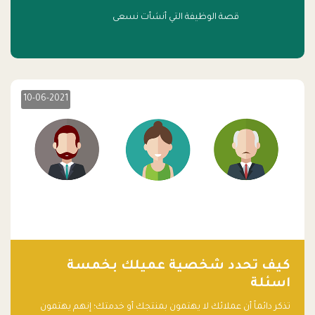
قصة الوظيفة التي أنشأت نسعى
10-06-2021
كيف تحدد شخصية عميلك بخمسة
اسئلة
تذكر دائماً أن عملائك لا يهتمون بمنتجك أو خدمتك؛ إنهم يهتمون