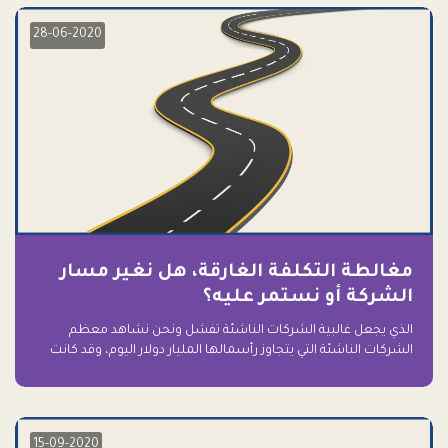
28-06-2020
مغالطة التكلفة الغارقة، هل نغير مسار
الشركة أو نستمر عليه؟
الذي يجعل غالبية الشركات الناشئة تفشل ونحن نشاهد معظم
الشركات الناشئة التي يتجاوز رأسمالها المليار دولار اليوم، وقد كانت
سابقاً على حافة الانهيار والفشل؟ ببساطة: التعلق بها.
15-09-2020