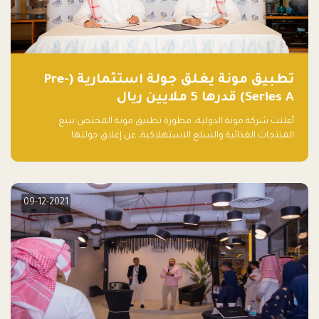
تطبيق مونة يغلق جولة استثمارية (Pre-
Series A) قدرها 5 ملايين ريال
أعلنت شركة مونة الدولية، مطورة تطبيق مونة المختص ببيع
المنتجات الغذائية والسلع الاستهلاكية، عن إغلاق جولتها
الاستثمارية (Pre- series A) بقيمة 5 ملايين ريال سعودي (1.3 مليون
دولار أمريكي)، بقيادة شركتي دعم المنشآت المحدودة وتسارع القابضة
– التابعة لشركة يزيد الراجحي القابضة.
09-12-2021