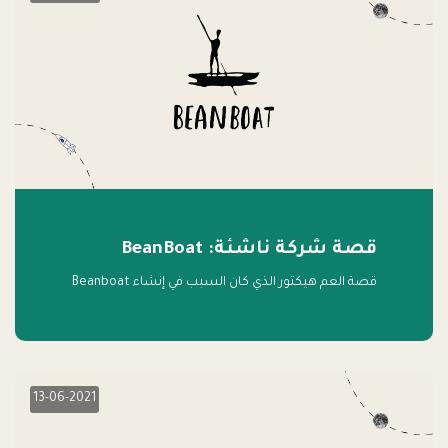
قصة شركة ناشئة: BeanBoat
قصة العم هيكتور الذي كان السبب في إنشاء Beanboat
13-06-2021