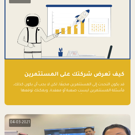
كيف تعرض شركتك على المستثمرين
قد يكون التحدث إلى المستثمرين مخيفًا، لكن لا يجب أن يكون كذلك،
فأسئلة المستثمرين ليست صعبة أو معقدة، ويمكنك توقعها
والاستعداد لها جيدًا مسبقًا
04-03-2021