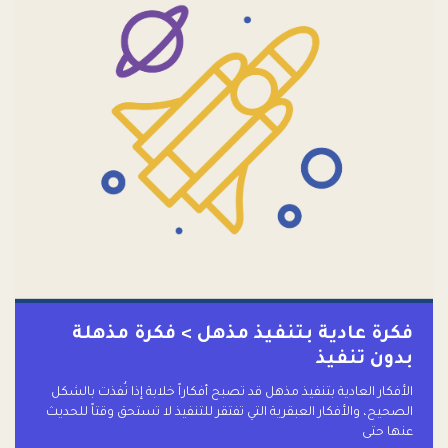
فكرة عادية بتنفيذ مذهل > فكرة مذهلة
بدون تنفيذ
الأفكار العادية بتنفيذ مذهل قد تصبح أفكاراً خلابة إذا نُفذت بالشكل
الصحيح، والأفكار العبقرية التي تفتقر للتنفيذ لا تستحق وقتاً للحديث
عنها حتى