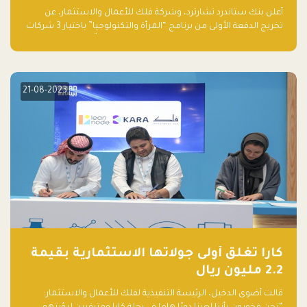
والتكنولوجيا”
أعلن بنك ستاندرد تشارترد، وشركة فلك للأعمال والاستثمار، عن
تخريج الدفعة الأولى من برنامج “المرأة والتكنولوجيا” باختيار 3 شركات
ناشئة تقودها نساء من قبل لجنة مستقلة من الحكّام. وقدمت رائدات
الأعمال، اللواتي خضعن لبرنامج حاضنة مدته 8 أسابيع، أفكاراً مبتكرة
في مختلف القطاعات، بما فيها التكنولوجيا المالية والصحية والعقارية
والترفيه التعليمي
21-08-2023
كارا تغلق أولى جولاتها الاستثمارية بقيمة
2.2 مليون ريال
قالت أضوى الدخيل، الرئيسة التنفيذية لفلك للأعمال والاستثمار: