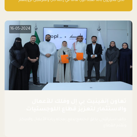
“نحن فخورون بأننا لعبنا دورًا هاما في رحلة كارا ومترقبين لرؤيتهم
يواصلون إحداث تأثير إيجابي على البيئة. إن التزامهم بالاستدامة ليس
جيدًا لكوكبنا فحسب، بل إنه جيد أيضًا للأعمال”.
16-05-2024
تعاون إنفينيت بي إل وفلك للأعمال
والاستثمار لتعزيز قطاع اللوجستيات
حالف استراتيجي يخلق مجتمع يدفع بعجلة ريادة الأعمال والابتكار
وتقدم القطاع.