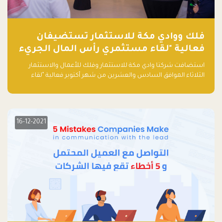
فلك ووادي مكة للاستثمار تستضيفان
فعالية "لقاء مستثمري رأس المال الجريء
في المنطقة"
استضافت شركتا وادي مكة للاستثمار وفلك للأعمال والاستثمار
الثلاثاء الموافق السادس والعشرين من شهر أكتوبر فعالية "لقاء
مستثمري رأس المال الجريء في المنطقة" الذي جمع أكثر من 30
مشاركاً من أبرز صناديق رأس المال الجريء وممثلي المؤسسات
الاستثمارية التقنية في المنطقة.
16-12-2021