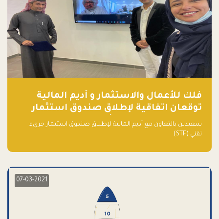
فلك للأعمال والاستثمار و أديم المالية
توقعان اتفاقية لإطلاق صندوق استثمار
جريء تقني (STF) - مشغل من قبل فـلك
سعيدين بالتعاون مع أديم المالية لإطلاق صندوق استثمار جريء
تقني (STF)
07-03-2021