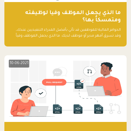
ما الذي يجعل الموظف وفياً لوظيفته
ومتمسكاً بها؟
الحوافز المالية للموظفين قد تأتي بأفضل المدراء التنفيذيين عندك،
وقد تسرق أمهر مدير أو موظف لديك. ما الذي يجعل الموظف وفياً
لوظيفته ويجعله متمسكاً بها؟
10-06-2021