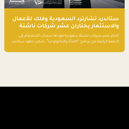
ستاندرد تشارترد السعودية وفلك للأعمال
والاستثمار يختاران عشر شركات ناشئة
تقودها سيدات للدفعة الرابعة من برنامج
اختيار عشر شركات ناشئة سعودية تقودها سيدات للانضمام إلى
"المرأة والتكنولوجيا"
الدفعة الرابعة من برنامج “المرأة والتكنولوجيا”، ضمن جهود ستاندرد
تشارترد السعودية وفلك للأعمال والاستثمار لدعم رائدات الأعمال
وتعزيز منظومة الشركات الناشئة في المملكة.