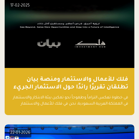
مشروعك الناشئ.
17-02-2025
فلك للأعمال والاستثمار ومنصة بيان
تطلقان تقريرًا رائدًا حول الاستثمار الجريء
في الذكاء الاصطناعي بالمملكة العربية
في خطوة تعكس التزاماً وطموحاً نحو تمكين بيئة الابتكار والاستثمار
السعودية
في المملكة العربية السعودية, نحن في فلك للأعمال والاستثمار
بالتعاون مع منصة بيان نعلن عن إطلاق تقرير "الاستثمار الجريء في
الذكاء الاصطناعي: خارطة الطريق للمستثمرين ورواد الأعمال في
السعودية"
22-01-2026