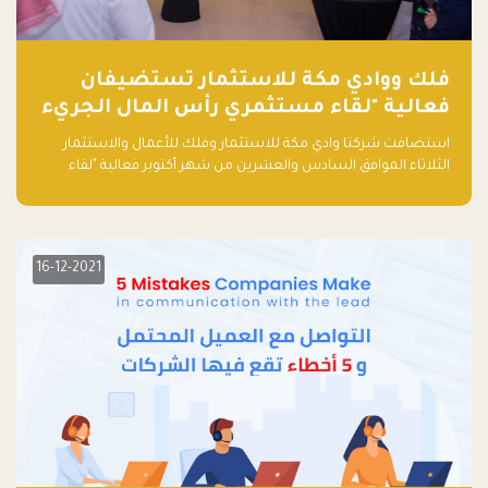
فلك ووادي مكة للاستثمار تستضيفان
فعالية "لقاء مستثمري رأس المال الجريء
في المنطقة"
استضافت شركتا وادي مكة للاستثمار وفلك للأعمال والاستثمار
الثلاثاء الموافق السادس والعشرين من شهر أكتوبر فعالية "لقاء
مستثمري رأس المال الجريء في المنطقة" الذي جمع أكثر من 30
مشاركاً من أبرز صناديق رأس المال الجريء وممثلي المؤسسات
الاستثمارية التقنية في المنطقة.
16-12-2021