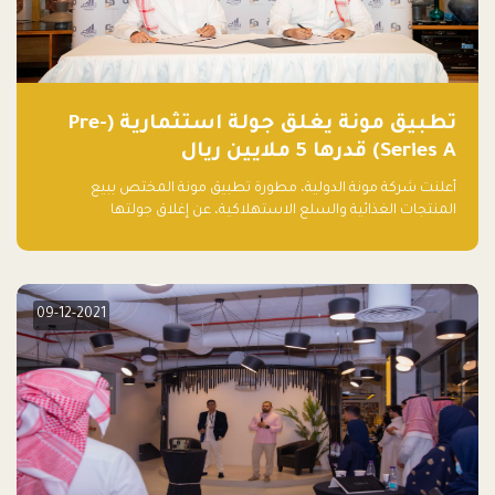
تطبيق مونة يغلق جولة استثمارية (Pre-
Series A) قدرها 5 ملايين ريال
أعلنت شركة مونة الدولية، مطورة تطبيق مونة المختص ببيع
المنتجات الغذائية والسلع الاستهلاكية، عن إغلاق جولتها
الاستثمارية (Pre- series A) بقيمة 5 ملايين ريال سعودي (1.3 مليون
دولار أمريكي)، بقيادة شركتي دعم المنشآت المحدودة وتسارع القابضة
– التابعة لشركة يزيد الراجحي القابضة.
09-12-2021