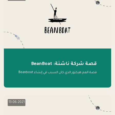
قصة شركة ناشئة: BeanBoat
قصة العم هيكتور الذي كان السبب في إنشاء Beanboat
13-06-2021