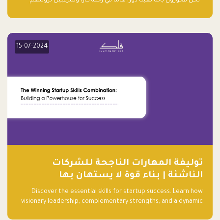
“نحن فخورون بأننا لعبنا دورًا هاما في رحلة كارا ومترقبين لرؤيتهم
يواصلون إحداث تأثير إيجابي على البيئة. إن التزامهم بالاستدامة ليس
جيدًا لكوكبنا فحسب، بل إنه جيد أيضًا للأعمال”.
15-07-2024
توليفة المهارات الناجحة للشركات
الناشئة | بناء قوة لا يستهان بها
Discover the essential skills for startup success. Learn how
visionary leadership, complementary strengths, and a dynamic
team create a powerhouse at Falak.sa. Join our community and