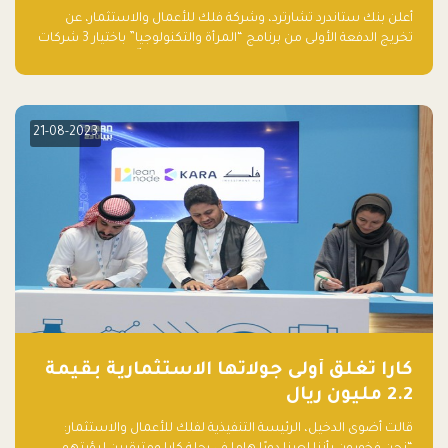
والتكنولوجيا”
أعلن بنك ستاندرد تشارترد، وشركة فلك للأعمال والاستثمار، عن
تخريج الدفعة الأولى من برنامج “المرأة والتكنولوجيا” باختيار 3 شركات
ناشئة تقودها نساء من قبل لجنة مستقلة من الحكّام. وقدمت رائدات
الأعمال، اللواتي خضعن لبرنامج حاضنة مدته 8 أسابيع، أفكاراً مبتكرة
في مختلف القطاعات، بما فيها التكنولوجيا المالية والصحية والعقارية
والترفيه التعليمي
21-08-2023
كارا تغلق أولى جولاتها الاستثمارية بقيمة
2.2 مليون ريال
قالت أضوى الدخيل، الرئيسة التنفيذية لفلك للأعمال والاستثمار: