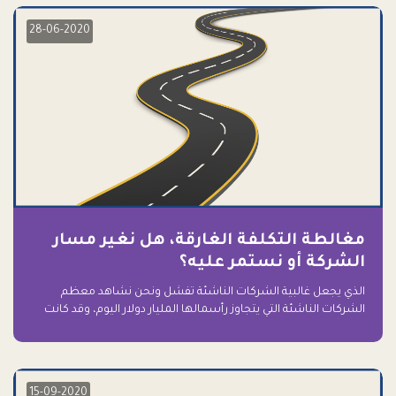
28-06-2020
مغالطة التكلفة الغارقة، هل نغير مسار
الشركة أو نستمر عليه؟
الذي يجعل غالبية الشركات الناشئة تفشل ونحن نشاهد معظم
الشركات الناشئة التي يتجاوز رأسمالها المليار دولار اليوم، وقد كانت
سابقاً على حافة الانهيار والفشل؟ ببساطة: التعلق بها.
15-09-2020