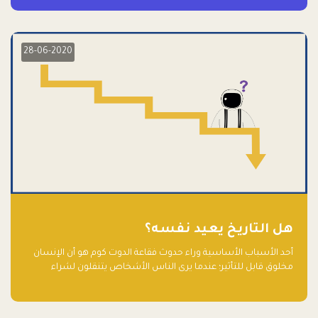
28-06-2020
هل التاريخ يعيد نفسه؟
أحد الأسباب الأساسية وراء حدوث فقاعة الدوت كوم هو أن الإنسان
مخلوق قابل للتأثير؛ عندما يرى الناس الأشخاص يتنقلون لشراء
أسهم شركات التكنولوجيا المبالغ في تقييمها في سوق الأوراق
المالية، فإنهم يقفزون للمشاركة بالفرص خوفًا من ضياع فرصة عابرة