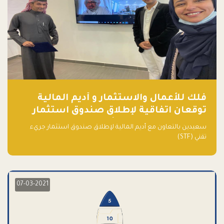
فلك للأعمال والاستثمار و أديم المالية
توقعان اتفاقية لإطلاق صندوق استثمار
جريء تقني (STF) - مشغل من قبل فـلك
سعيدين بالتعاون مع أديم المالية لإطلاق صندوق استثمار جريء
تقني (STF)
07-03-2021