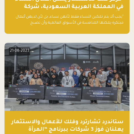
في المملكة العربية السعودية، شركة
ناشئة تلو الأخرى."
"يجب ألا يتم تمكين النساء فقط لأنهن نساء، بل لأن لديهن أعمال
مبتكرة يمكنها المنافسة في الأسواق العالمية وأن تصبح
"اليونيكورنز" التالية المولودة في المملكة العربية السعودية
21-08-2023
ستاندرد تشارترد وفلك للأعمال والاستثمار
يعلنان فوز 3 شركات ببرنامج “المرأة