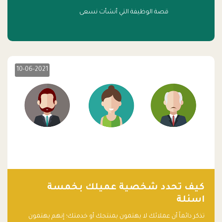
قصة الوظيفة التي أنشأت نسعى
10-06-2021
كيف تحدد شخصية عميلك بخمسة
اسئلة
تذكر دائماً أن عملائك لا يهتمون بمنتجك أو خدمتك؛ إنهم يهتمون