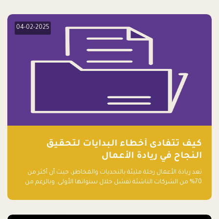
elevate your startup! Follow us @FalakHub
04-02-2025
كيف تتفادى أخطاء البدايات لتحقيق
النجاح في ريادة الأعمال
تعد ريادة الأعمال رحلة مليئة بالتحديات والمخاطر، حيث أن أكثر من
70% من الشركات الناشئة تفشل خلال سنواتها الأولى. وبالرغم من
حماسة رواد الأعمال وطموحاتهم، فإن هناك أخطاء شائعة يقع فيها
الكثيرون في بداية رحلتهم، وهي التي قد تعرقل نجاحهم. في هذا
المقال، سنتعرف على أبرز هذه الأخطاء وكيفية تفاديها لضمان نجاح