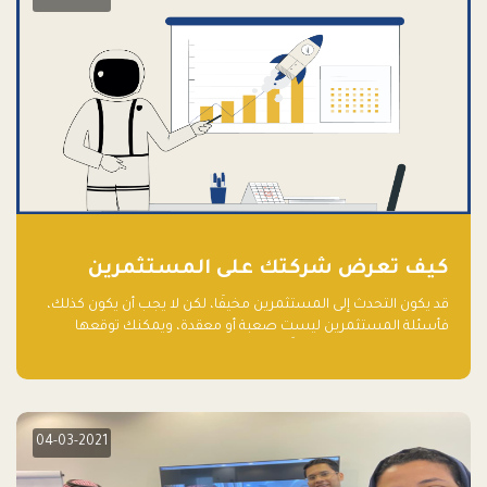
كيف تعرض شركتك على المستثمرين
قد يكون التحدث إلى المستثمرين مخيفًا، لكن لا يجب أن يكون كذلك،
فأسئلة المستثمرين ليست صعبة أو معقدة، ويمكنك توقعها
والاستعداد لها جيدًا مسبقًا
04-03-2021