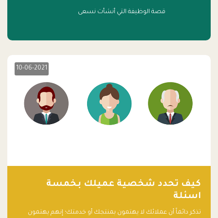
قصة الوظيفة التي أنشأت نسعى
10-06-2021
كيف تحدد شخصية عميلك بخمسة
اسئلة
تذكر دائماً أن عملائك لا يهتمون بمنتجك أو خدمتك؛ إنهم يهتمون