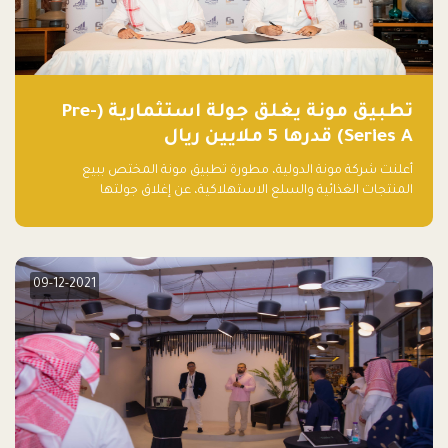
تطبيق مونة يغلق جولة استثمارية (Pre-
Series A) قدرها 5 ملايين ريال
أعلنت شركة مونة الدولية، مطورة تطبيق مونة المختص ببيع
المنتجات الغذائية والسلع الاستهلاكية، عن إغلاق جولتها
الاستثمارية (Pre- series A) بقيمة 5 ملايين ريال سعودي (1.3 مليون
دولار أمريكي)، بقيادة شركتي دعم المنشآت المحدودة وتسارع القابضة
– التابعة لشركة يزيد الراجحي القابضة.
09-12-2021