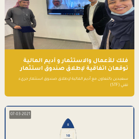
فلك للأعمال والاستثمار و أديم المالية
توقعان اتفاقية لإطلاق صندوق استثمار
جريء تقني (STF) - مشغل من قبل فـلك
سعيدين بالتعاون مع أديم المالية لإطلاق صندوق استثمار جريء
تقني (STF)
07-03-2021