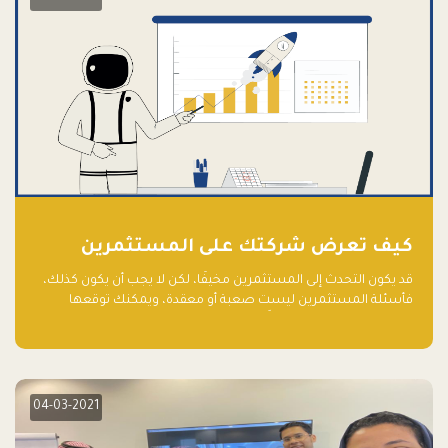
كيف تعرض شركتك على المستثمرين
قد يكون التحدث إلى المستثمرين مخيفًا، لكن لا يجب أن يكون كذلك،
فأسئلة المستثمرين ليست صعبة أو معقدة، ويمكنك توقعها
والاستعداد لها جيدًا مسبقًا
04-03-2021