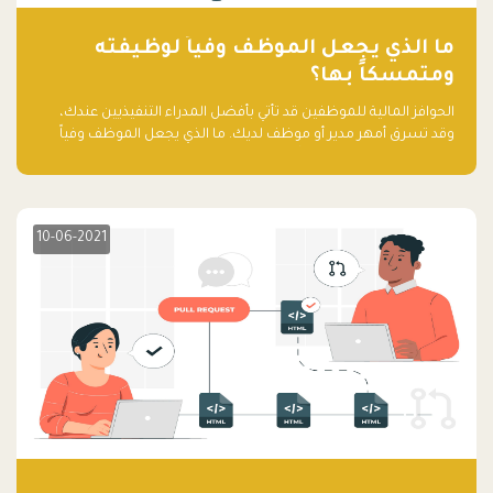
ما الذي يجعل الموظف وفياً لوظيفته
ومتمسكاً بها؟
الحوافز المالية للموظفين قد تأتي بأفضل المدراء التنفيذيين عندك،
وقد تسرق أمهر مدير أو موظف لديك. ما الذي يجعل الموظف وفياً
لوظيفته ويجعله متمسكاً بها؟
10-06-2021