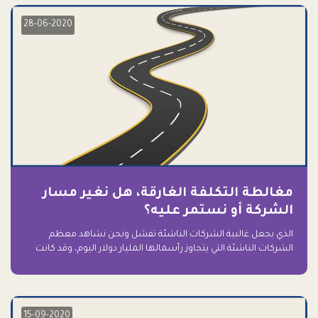
28-06-2020
مغالطة التكلفة الغارقة، هل نغير مسار
الشركة أو نستمر عليه؟
الذي يجعل غالبية الشركات الناشئة تفشل ونحن نشاهد معظم
الشركات الناشئة التي يتجاوز رأسمالها المليار دولار اليوم، وقد كانت
سابقاً على حافة الانهيار والفشل؟ ببساطة: التعلق بها.
15-09-2020