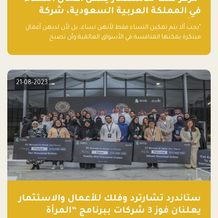
في المملكة العربية السعودية، شركة
ناشئة تلو الأخرى."
"يجب ألا يتم تمكين النساء فقط لأنهن نساء، بل لأن لديهن أعمال
مبتكرة يمكنها المنافسة في الأسواق العالمية وأن تصبح
"اليونيكورنز" التالية المولودة في المملكة العربية السعودية
21-08-2023
ستاندرد تشارترد وفلك للأعمال والاستثمار
يعلنان فوز 3 شركات ببرنامج “المرأة