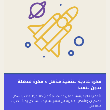
فكرة عادية بتنفيذ مذهل > فكرة مذهلة
بدون تنفيذ
الأفكار العادية بتنفيذ مذهل قد تصبح أفكاراً خلابة إذا نُفذت بالشكل
الصحيح، والأفكار العبقرية التي تفتقر للتنفيذ لا تستحق وقتاً للحديث
عنها حتى