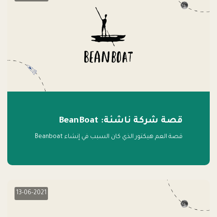
قصة شركة ناشئة: BeanBoat
قصة العم هيكتور الذي كان السبب في إنشاء Beanboat
13-06-2021