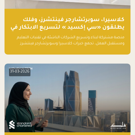
كلاسيرا، سوبرتشارجر فينتشرز، وفلك
يطلقون «سي إكسيد » لتسريع الابتكار في
تقنيات التعليم ومستقبل العمل
منصة مشتركة لبناء وتسريع الشركات الناشئة في تقنيات التعليم
ومستقبل العمل، تجمع خبرات كلاسيرا وسوبرتشارجر فينتشرز
ومجموعة فلك لدعم النمو والتوسع من المملكة إلى الأسواق
العالمية.
31-03-2026