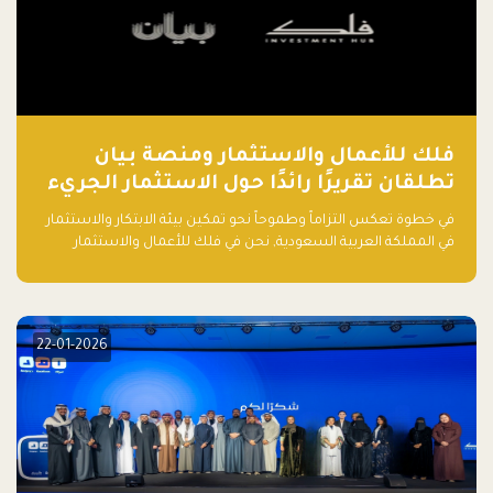
فلك للأعمال والاستثمار ومنصة بيان
تطلقان تقريرًا رائدًا حول الاستثمار الجريء
في الذكاء الاصطناعي بالمملكة العربية
في خطوة تعكس التزاماً وطموحاً نحو تمكين بيئة الابتكار والاستثمار
السعودية
في المملكة العربية السعودية, نحن في فلك للأعمال والاستثمار
بالتعاون مع منصة بيان نعلن عن إطلاق تقرير "الاستثمار الجريء في
الذكاء الاصطناعي: خارطة الطريق للمستثمرين ورواد الأعمال في
السعودية"
22-01-2026