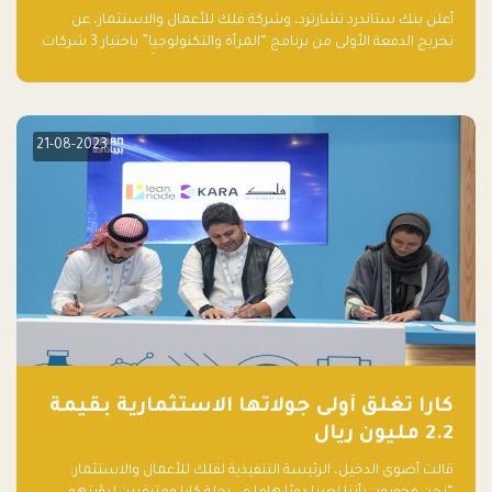
والتكنولوجيا”
أعلن بنك ستاندرد تشارترد، وشركة فلك للأعمال والاستثمار، عن
تخريج الدفعة الأولى من برنامج “المرأة والتكنولوجيا” باختيار 3 شركات
ناشئة تقودها نساء من قبل لجنة مستقلة من الحكّام. وقدمت رائدات
الأعمال، اللواتي خضعن لبرنامج حاضنة مدته 8 أسابيع، أفكاراً مبتكرة
في مختلف القطاعات، بما فيها التكنولوجيا المالية والصحية والعقارية
والترفيه التعليمي
21-08-2023
كارا تغلق أولى جولاتها الاستثمارية بقيمة
2.2 مليون ريال
قالت أضوى الدخيل، الرئيسة التنفيذية لفلك للأعمال والاستثمار: