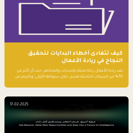
كيف تتفادى أخطاء البدايات لتحقيق
النجاح في ريادة الأعمال
تعد ريادة الأعمال رحلة مليئة بالتحديات والمخاطر، حيث أن أكثر من
70% من الشركات الناشئة تفشل خلال سنواتها الأولى. وبالرغم من
حماسة رواد الأعمال وطموحاتهم، فإن هناك أخطاء شائعة يقع فيها
الكثيرون في بداية رحلتهم، وهي التي قد تعرقل نجاحهم. في هذا
المقال، سنتعرف على أبرز هذه الأخطاء وكيفية تفاديها لضمان نجاح
مشروعك الناشئ.
17-02-2025