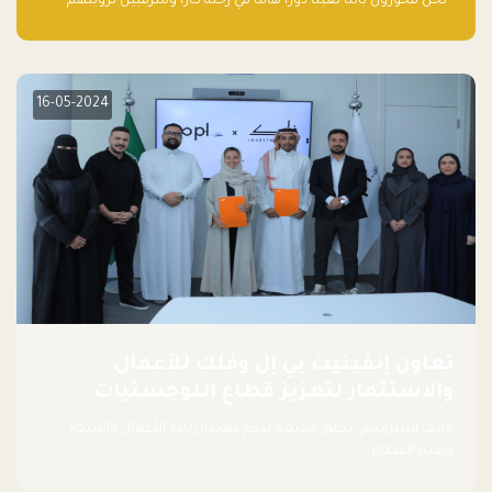
“نحن فخورون بأننا لعبنا دورًا هاما في رحلة كارا ومترقبين لرؤيتهم
يواصلون إحداث تأثير إيجابي على البيئة. إن التزامهم بالاستدامة ليس
جيدًا لكوكبنا فحسب، بل إنه جيد أيضًا للأعمال”.
16-05-2024
تعاون إنفينيت بي إل وفلك للأعمال
والاستثمار لتعزيز قطاع اللوجستيات
حالف استراتيجي يخلق مجتمع يدفع بعجلة ريادة الأعمال والابتكار
وتقدم القطاع.