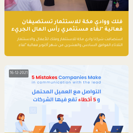
فلك ووادي مكة للاستثمار تستضيفان
فعالية "لقاء مستثمري رأس المال الجريء
في المنطقة"
استضافت شركتا وادي مكة للاستثمار وفلك للأعمال والاستثمار
الثلاثاء الموافق السادس والعشرين من شهر أكتوبر فعالية "لقاء
مستثمري رأس المال الجريء في المنطقة" الذي جمع أكثر من 30
مشاركاً من أبرز صناديق رأس المال الجريء وممثلي المؤسسات
الاستثمارية التقنية في المنطقة.
16-12-2021