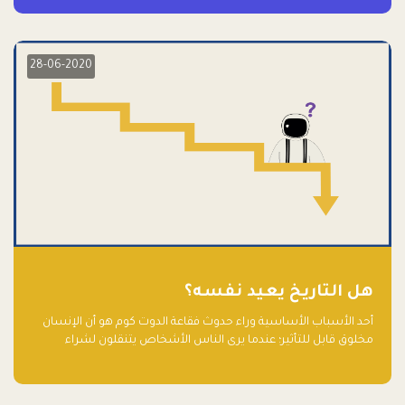
28-06-2020
هل التاريخ يعيد نفسه؟
أحد الأسباب الأساسية وراء حدوث فقاعة الدوت كوم هو أن الإنسان
مخلوق قابل للتأثير؛ عندما يرى الناس الأشخاص يتنقلون لشراء
أسهم شركات التكنولوجيا المبالغ في تقييمها في سوق الأوراق
المالية، فإنهم يقفزون للمشاركة بالفرص خوفًا من ضياع فرصة عابرة