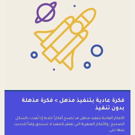
فكرة عادية بتنفيذ مذهل > فكرة مذهلة
بدون تنفيذ
الأفكار العادية بتنفيذ مذهل قد تصبح أفكاراً خلابة إذا نُفذت بالشكل
الصحيح، والأفكار العبقرية التي تفتقر للتنفيذ لا تستحق وقتاً للحديث
عنها حتى