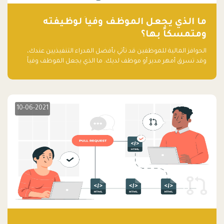
ما الذي يجعل الموظف وفياً لوظيفته
ومتمسكاً بها؟
الحوافز المالية للموظفين قد تأتي بأفضل المدراء التنفيذيين عندك،
وقد تسرق أمهر مدير أو موظف لديك. ما الذي يجعل الموظف وفياً
لوظيفته ويجعله متمسكاً بها؟
10-06-2021