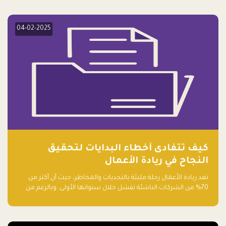
elevate your startup! Follow us @FalakHub
04-02-2025
كيف تتفادى أخطاء البدايات لتحقيق
النجاح في ريادة الأعمال
تعد ريادة الأعمال رحلة مليئة بالتحديات والمخاطر، حيث أن أكثر من
70% من الشركات الناشئة تفشل خلال سنواتها الأولى. وبالرغم من
حماسة رواد الأعمال وطموحاتهم، فإن هناك أخطاء شائعة يقع فيها
الكثيرون في بداية رحلتهم، وهي التي قد تعرقل نجاحهم. في هذا
المقال، سنتعرف على أبرز هذه الأخطاء وكيفية تفاديها لضمان نجاح