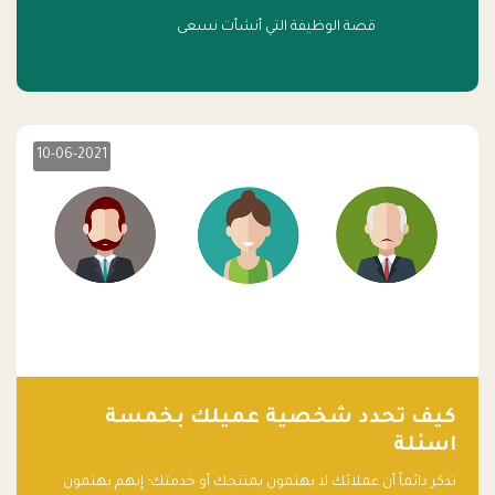
قصة الوظيفة التي أنشأت نسعى
10-06-2021
كيف تحدد شخصية عميلك بخمسة
اسئلة
تذكر دائماً أن عملائك لا يهتمون بمنتجك أو خدمتك؛ إنهم يهتمون