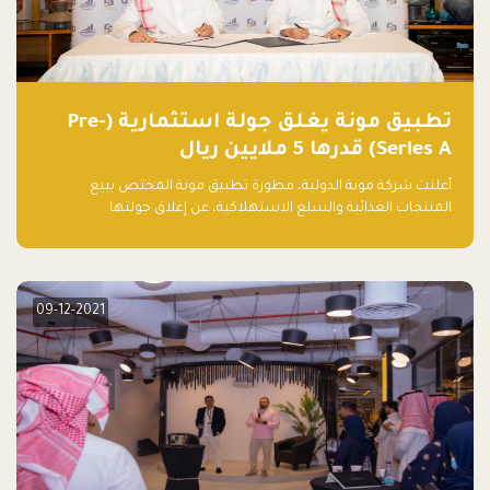
تطبيق مونة يغلق جولة استثمارية (Pre-
Series A) قدرها 5 ملايين ريال
أعلنت شركة مونة الدولية، مطورة تطبيق مونة المختص ببيع
المنتجات الغذائية والسلع الاستهلاكية، عن إغلاق جولتها
الاستثمارية (Pre- series A) بقيمة 5 ملايين ريال سعودي (1.3 مليون
دولار أمريكي)، بقيادة شركتي دعم المنشآت المحدودة وتسارع القابضة
– التابعة لشركة يزيد الراجحي القابضة.
09-12-2021