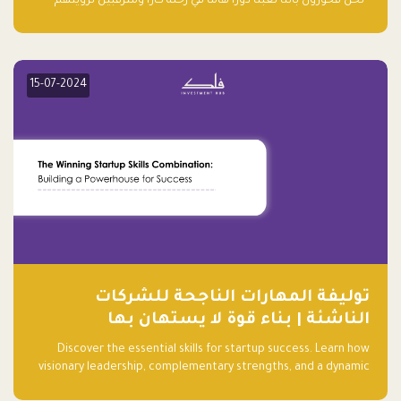
“نحن فخورون بأننا لعبنا دورًا هاما في رحلة كارا ومترقبين لرؤيتهم
يواصلون إحداث تأثير إيجابي على البيئة. إن التزامهم بالاستدامة ليس
جيدًا لكوكبنا فحسب، بل إنه جيد أيضًا للأعمال”.
15-07-2024
توليفة المهارات الناجحة للشركات
الناشئة | بناء قوة لا يستهان بها
Discover the essential skills for startup success. Learn how
visionary leadership, complementary strengths, and a dynamic
team create a powerhouse at Falak.sa. Join our community and