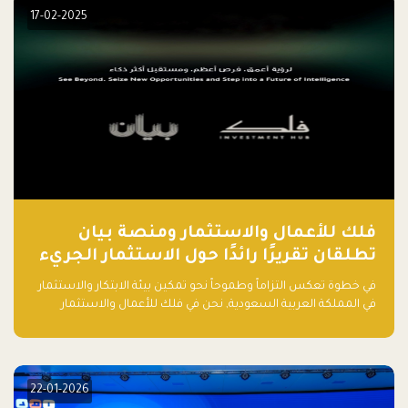
مشروعك الناشئ.
17-02-2025
فلك للأعمال والاستثمار ومنصة بيان
تطلقان تقريرًا رائدًا حول الاستثمار الجريء
في الذكاء الاصطناعي بالمملكة العربية
في خطوة تعكس التزاماً وطموحاً نحو تمكين بيئة الابتكار والاستثمار
السعودية
في المملكة العربية السعودية, نحن في فلك للأعمال والاستثمار
بالتعاون مع منصة بيان نعلن عن إطلاق تقرير "الاستثمار الجريء في
الذكاء الاصطناعي: خارطة الطريق للمستثمرين ورواد الأعمال في
السعودية"
22-01-2026