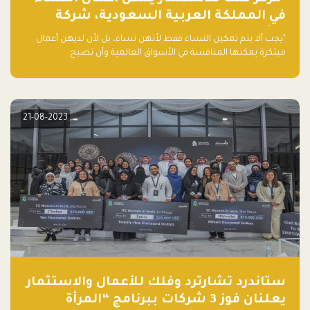
في المملكة العربية السعودية، شركة
ناشئة تلو الأخرى."
"يجب ألا يتم تمكين النساء فقط لأنهن نساء، بل لأن لديهن أعمال
مبتكرة يمكنها المنافسة في الأسواق العالمية وأن تصبح
"اليونيكورنز" التالية المولودة في المملكة العربية السعودية
21-08-2023
ستاندرد تشارترد وفلك للأعمال والاستثمار
يعلنان فوز 3 شركات ببرنامج “المرأة