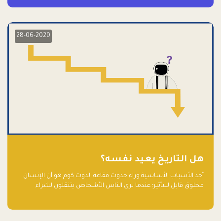
28-06-2020
هل التاريخ يعيد نفسه؟
أحد الأسباب الأساسية وراء حدوث فقاعة الدوت كوم هو أن الإنسان
مخلوق قابل للتأثير؛ عندما يرى الناس الأشخاص يتنقلون لشراء
أسهم شركات التكنولوجيا المبالغ في تقييمها في سوق الأوراق
المالية، فإنهم يقفزون للمشاركة بالفرص خوفًا من ضياع فرصة عابرة