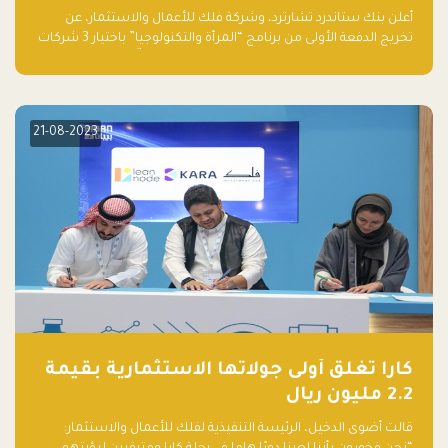
والتكنولوجيا”
أعلن بنك ستاندرد تشارترد، وشركة فلك للأعمال والاستثمار، عن
تخريج الدفعة الأولى من برنامج “المرأة والتكنولوجيا” باختيار 3 شركات
ناشئة تقودها نساء من قبل لجنة مستقلة من الحكّام. وقدمت رائدات
الأعمال، اللواتي خضعن لبرنامج حاضنة مدته 8 أسابيع، أفكاراً مبتكرة
في مختلف القطاعات، بما فيها التكنولوجيا المالية والصحية والعقارية
والترفيه التعليمي
21-08-2023
كارا تغلق أولى جولاتها الاستثمارية بقيمة
2.2 مليون ريال
قالت أضوى الدخيل، الرئيسة التنفيذية لفلك للأعمال والاستثمار: