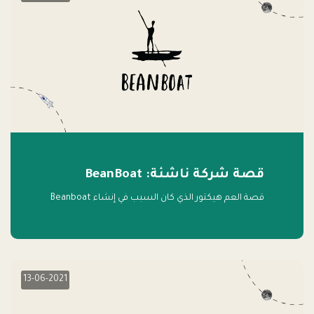
قصة شركة ناشئة: BeanBoat
قصة العم هيكتور الذي كان السبب في إنشاء Beanboat
13-06-2021