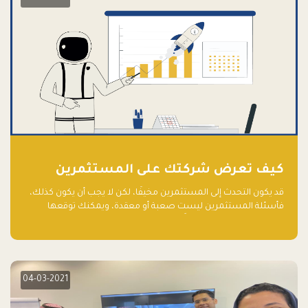
كيف تعرض شركتك على المستثمرين
قد يكون التحدث إلى المستثمرين مخيفًا، لكن لا يجب أن يكون كذلك،
فأسئلة المستثمرين ليست صعبة أو معقدة، ويمكنك توقعها
والاستعداد لها جيدًا مسبقًا
04-03-2021