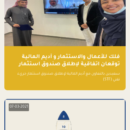
فلك للأعمال والاستثمار و أديم المالية
توقعان اتفاقية لإطلاق صندوق استثمار
جريء تقني (STF) - مشغل من قبل فـلك
سعيدين بالتعاون مع أديم المالية لإطلاق صندوق استثمار جريء
تقني (STF)
07-03-2021