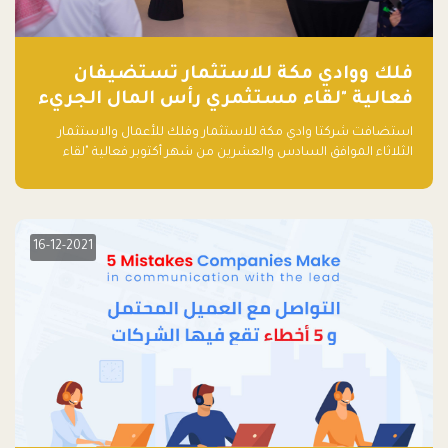
فلك ووادي مكة للاستثمار تستضيفان
فعالية "لقاء مستثمري رأس المال الجريء
في المنطقة"
استضافت شركتا وادي مكة للاستثمار وفلك للأعمال والاستثمار
الثلاثاء الموافق السادس والعشرين من شهر أكتوبر فعالية "لقاء
مستثمري رأس المال الجريء في المنطقة" الذي جمع أكثر من 30
مشاركاً من أبرز صناديق رأس المال الجريء وممثلي المؤسسات
الاستثمارية التقنية في المنطقة.
16-12-2021