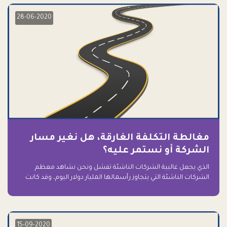
28-06-2020
مغالطة التكلفة الغارقة، هل نغير مسار
الشركة أو نستمر عليه؟
الذي يجعل غالبية الشركات الناشئة تفشل ونحن نشاهد معظم
الشركات الناشئة التي يتجاوز رأسمالها المليار دولار اليوم، وقد كانت
سابقاً على حافة الانهيار والفشل؟ ببساطة: التعلق بها.
15-09-2020