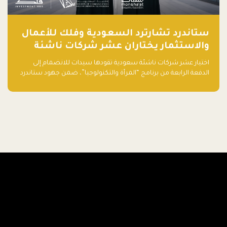
ستاندرد تشارترد السعودية وفلك للأعمال
والاستثمار يختاران عشر شركات ناشئة
تقودها سيدات للدفعة الرابعة من برنامج
اختيار عشر شركات ناشئة سعودية تقودها سيدات للانضمام إلى
"المرأة والتكنولوجيا"
الدفعة الرابعة من برنامج “المرأة والتكنولوجيا”، ضمن جهود ستاندرد
تشارترد السعودية وفلك للأعمال والاستثمار لدعم رائدات الأعمال
وتعزيز منظومة الشركات الناشئة في المملكة.