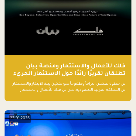
فلك للأعمال والاستثمار ومنصة بيان
تطلقان تقريرًا رائدًا حول الاستثمار الجريء
في الذكاء الاصطناعي بالمملكة العربية
في خطوة تعكس التزاماً وطموحاً نحو تمكين بيئة الابتكار والاستثمار
السعودية
في المملكة العربية السعودية, نحن في فلك للأعمال والاستثمار
بالتعاون مع منصة بيان نعلن عن إطلاق تقرير "الاستثمار الجريء في
الذكاء الاصطناعي: خارطة الطريق للمستثمرين ورواد الأعمال في
السعودية"
22-01-2026