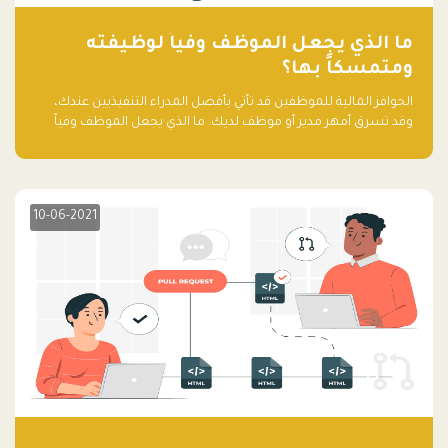
ما الذي يجعل الموظف وفياً لوظيفته
ومتمسكاً بها؟
الحوافز المالية للموظفين قد تأتي بأفضل المدراء التنفيذيين عندك،
وقد تسرق أمهر مدير أو موظف لديك. ما الذي يجعل الموظف وفياً
لوظيفته ويجعله متمسكاً بها؟
10-06-2021