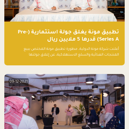
تطبيق مونة يغلق جولة استثمارية (Pre-
Series A) قدرها 5 ملايين ريال
أعلنت شركة مونة الدولية، مطورة تطبيق مونة المختص ببيع
المنتجات الغذائية والسلع الاستهلاكية، عن إغلاق جولتها
الاستثمارية (Pre- series A) بقيمة 5 ملايين ريال سعودي (1.3 مليون
دولار أمريكي)، بقيادة شركتي دعم المنشآت المحدودة وتسارع القابضة
– التابعة لشركة يزيد الراجحي القابضة.
09-12-2021