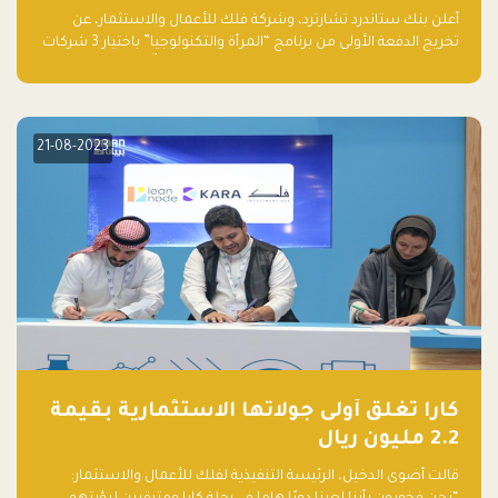
والتكنولوجيا”
أعلن بنك ستاندرد تشارترد، وشركة فلك للأعمال والاستثمار، عن
تخريج الدفعة الأولى من برنامج “المرأة والتكنولوجيا” باختيار 3 شركات
ناشئة تقودها نساء من قبل لجنة مستقلة من الحكّام. وقدمت رائدات
الأعمال، اللواتي خضعن لبرنامج حاضنة مدته 8 أسابيع، أفكاراً مبتكرة
في مختلف القطاعات، بما فيها التكنولوجيا المالية والصحية والعقارية
والترفيه التعليمي
21-08-2023
كارا تغلق أولى جولاتها الاستثمارية بقيمة
2.2 مليون ريال
قالت أضوى الدخيل، الرئيسة التنفيذية لفلك للأعمال والاستثمار: