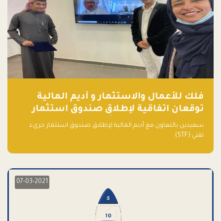
فلك للأعمال والاستثمار و أديم المالية
توقعان اتفاقية لإطلاق صندوق استثمار
جريء تقني (STF) - مشغل من قبل فـلك
سعيدين بالتعاون مع أديم المالية لإطلاق صندوق استثمار جريء
تقني (STF)
07-03-2021