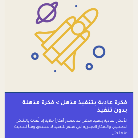
فكرة عادية بتنفيذ مذهل > فكرة مذهلة
بدون تنفيذ
الأفكار العادية بتنفيذ مذهل قد تصبح أفكاراً خلابة إذا نُفذت بالشكل
الصحيح، والأفكار العبقرية التي تفتقر للتنفيذ لا تستحق وقتاً للحديث
عنها حتى