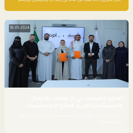
“نحن فخورون بأننا لعبنا دورًا هاما في رحلة كارا ومترقبين لرؤيتهم
يواصلون إحداث تأثير إيجابي على البيئة. إن التزامهم بالاستدامة ليس
جيدًا لكوكبنا فحسب، بل إنه جيد أيضًا للأعمال”.
16-05-2024
تعاون إنفينيت بي إل وفلك للأعمال
والاستثمار لتعزيز قطاع اللوجستيات
حالف استراتيجي يخلق مجتمع يدفع بعجلة ريادة الأعمال والابتكار
وتقدم القطاع.