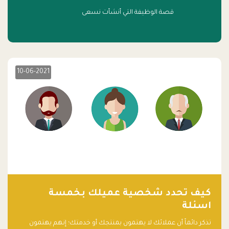
قصة الوظيفة التي أنشأت نسعى
10-06-2021
كيف تحدد شخصية عميلك بخمسة
اسئلة
تذكر دائماً أن عملائك لا يهتمون بمنتجك أو خدمتك؛ إنهم يهتمون