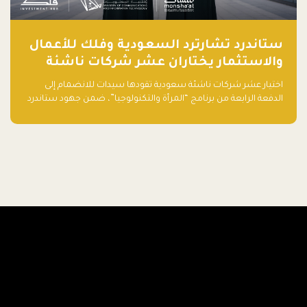
ستاندرد تشارترد السعودية وفلك للأعمال
والاستثمار يختاران عشر شركات ناشئة
تقودها سيدات للدفعة الرابعة من برنامج
اختيار عشر شركات ناشئة سعودية تقودها سيدات للانضمام إلى
"المرأة والتكنولوجيا"
الدفعة الرابعة من برنامج “المرأة والتكنولوجيا”، ضمن جهود ستاندرد
تشارترد السعودية وفلك للأعمال والاستثمار لدعم رائدات الأعمال
وتعزيز منظومة الشركات الناشئة في المملكة.