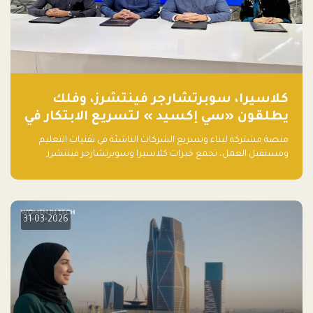
كلاسيرا، سوبرتشارجر فينتشرز، وفلك
يطلقون «سي إكسيد » لتسريع الابتكار في
تقنيات التعليم ومستقبل العمل
منصة مشتركة لبناء وتسريع الشركات الناشئة في تقنيات التعليم
ومستقبل العمل، تجمع خبرات كلاسيرا وسوبرتشارجر فينتشرز
ومجموعة فلك لدعم النمو والتوسع من المملكة إلى الأسواق
العالمية.
31-03-2026