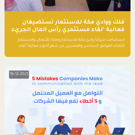
فلك ووادي مكة للاستثمار تستضيفان
فعالية "لقاء مستثمري رأس المال الجريء
في المنطقة"
استضافت شركتا وادي مكة للاستثمار وفلك للأعمال والاستثمار
الثلاثاء الموافق السادس والعشرين من شهر أكتوبر فعالية "لقاء
مستثمري رأس المال الجريء في المنطقة" الذي جمع أكثر من 30
مشاركاً من أبرز صناديق رأس المال الجريء وممثلي المؤسسات
الاستثمارية التقنية في المنطقة.
16-12-2021