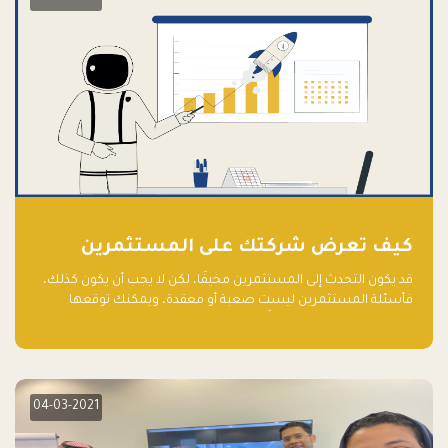
كيف تعرض شركتك على المستثمرين
قد يكون التحدث إلى المستثمرين مخيفًا، لكن لا يجب أن يكون كذلك،
فأسئلة المستثمرين ليست صعبة أو معقدة، ويمكنك توقعها
والاستعداد لها جيدًا مسبقًا
04-03-2021