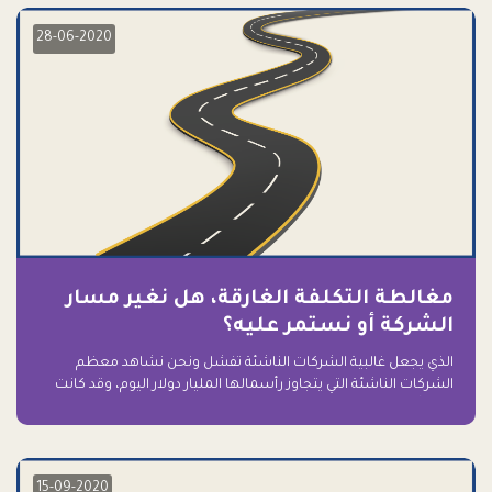
28-06-2020
مغالطة التكلفة الغارقة، هل نغير مسار
الشركة أو نستمر عليه؟
الذي يجعل غالبية الشركات الناشئة تفشل ونحن نشاهد معظم
الشركات الناشئة التي يتجاوز رأسمالها المليار دولار اليوم، وقد كانت
سابقاً على حافة الانهيار والفشل؟ ببساطة: التعلق بها.
15-09-2020