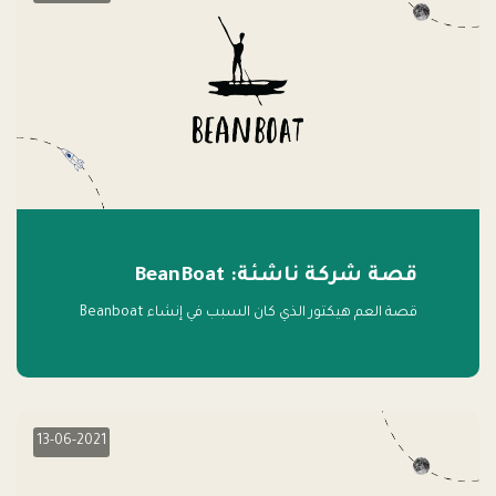
قصة شركة ناشئة: BeanBoat
قصة العم هيكتور الذي كان السبب في إنشاء Beanboat
13-06-2021