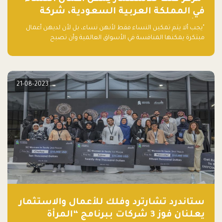
في المملكة العربية السعودية، شركة
ناشئة تلو الأخرى."
"يجب ألا يتم تمكين النساء فقط لأنهن نساء، بل لأن لديهن أعمال
مبتكرة يمكنها المنافسة في الأسواق العالمية وأن تصبح
"اليونيكورنز" التالية المولودة في المملكة العربية السعودية
21-08-2023
ستاندرد تشارترد وفلك للأعمال والاستثمار
يعلنان فوز 3 شركات ببرنامج “المرأة