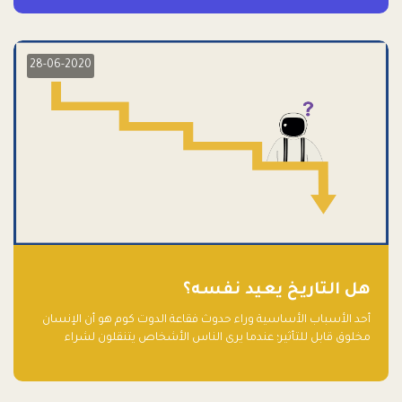
28-06-2020
هل التاريخ يعيد نفسه؟
أحد الأسباب الأساسية وراء حدوث فقاعة الدوت كوم هو أن الإنسان
مخلوق قابل للتأثير؛ عندما يرى الناس الأشخاص يتنقلون لشراء
أسهم شركات التكنولوجيا المبالغ في تقييمها في سوق الأوراق
المالية، فإنهم يقفزون للمشاركة بالفرص خوفًا من ضياع فرصة عابرة