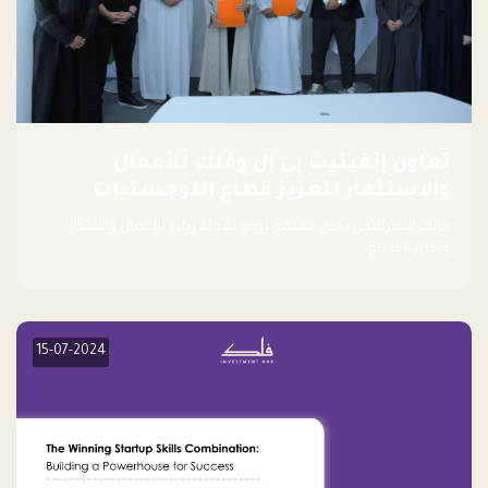
تعاون إنفينيت بي إل وفلك للأعمال
والاستثمار لتعزيز قطاع اللوجستيات
حالف استراتيجي يخلق مجتمع يدفع بعجلة ريادة الأعمال والابتكار
وتقدم القطاع.
15-07-2024