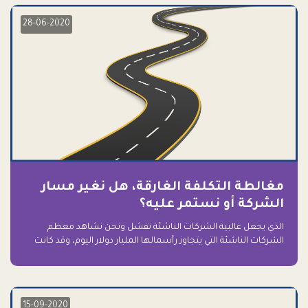
28-06-2020
مغالطة التكلفة الغارقة، هل نغير مسار
الشركة أو نستمر عليه؟
الذي يجعل غالبية الشركات الناشئة تفشل ونحن نشاهد معظم
الشركات الناشئة التي يتجاوز رأسمالها المليار دولار اليوم، وقد كانت
سابقاً على حافة الانهيار والفشل؟ ببساطة: التعلق بها.
15-09-2020