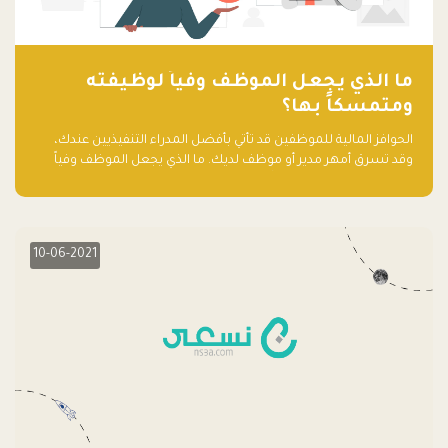
ما الذي يجعل الموظف وفياً لوظيفته
ومتمسكاً بها؟
الحوافز المالية للموظفين قد تأتي بأفضل المدراء التنفيذيين عندك،
وقد تسرق أمهر مدير أو موظف لديك. ما الذي يجعل الموظف وفياً
لوظيفته ويجعله متمسكاً بها؟
10-06-2021