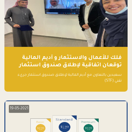
فلك للأعمال والاستثمار و أديم المالية
توقعان اتفاقية لإطلاق صندوق استثمار
جريء تقني (STF) - مشغل من قبل فـلك
سعيدين بالتعاون مع أديم المالية لإطلاق صندوق استثمار جريء
تقني (STF)
19-05-2021