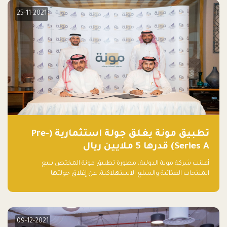
25-11-2021
تطبيق مونة يغلق جولة استثمارية (Pre-
Series A) قدرها 5 ملايين ريال
أعلنت شركة مونة الدولية، مطورة تطبيق مونة المختص ببيع
المنتجات الغذائية والسلع الاستهلاكية، عن إغلاق جولتها
الاستثمارية (Pre- series A) بقيمة 5 ملايين ريال سعودي (1.3 مليون
دولار أمريكي)، بقيادة شركتي دعم المنشآت المحدودة وتسارع القابضة
– التابعة لشركة يزيد الراجحي القابضة.
09-12-2021