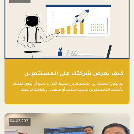
كيف تعرض شركتك على المستثمرين
قد يكون التحدث إلى المستثمرين مخيفًا، لكن لا يجب أن يكون كذلك،
فأسئلة المستثمرين ليست صعبة أو معقدة، ويمكنك توقعها
والاستعداد لها جيدًا مسبقًا
04-03-2021