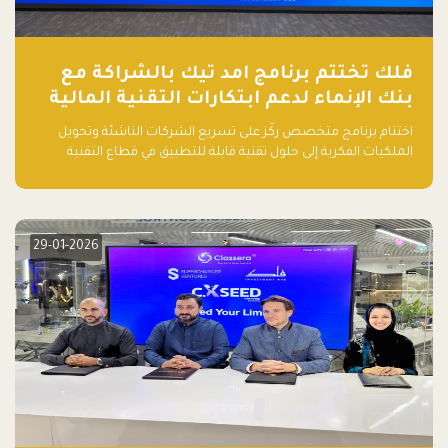
فلك تختتم برنامج امد تيك بالشراكة مع
بنك الإنماء لدعم ابتكارات التقنية المالية
اختتام برنامج متخصص ركّز على تسريع الشركات الناشئة وتحويل
الملكيات الفكرية إلى حلول تقنية قابلة للتطبيق في قطاع التقنية
المالية
29-01-2026