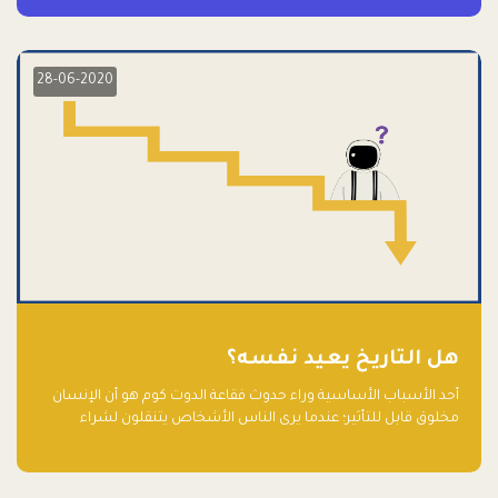
28-06-2020
هل التاريخ يعيد نفسه؟
أحد الأسباب الأساسية وراء حدوث فقاعة الدوت كوم هو أن الإنسان
مخلوق قابل للتأثير؛ عندما يرى الناس الأشخاص يتنقلون لشراء
أسهم شركات التكنولوجيا المبالغ في تقييمها في سوق الأوراق
المالية، فإنهم يقفزون للمشاركة بالفرص خوفًا من ضياع فرصة عابرة