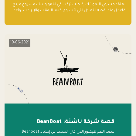
يعتقد مسرعي النمو أنك إذا كنت ترغب في النمو ولديك مشروع مربح،
فاعمل عند نقطة التعادل التي تتساوى فيها النفقات والإيرادات، وأعد
استثمار الربح.
10-06-2021
قصة شركة ناشئة: BeanBoat
قصة العم هيكتور الذي كان السبب في إنشاء Beanboat