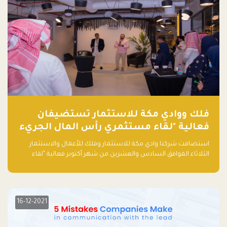
فلك ووادي مكة للاستثمار تستضيفان
فعالية "لقاء مستثمري رأس المال الجريء
في المنطقة"
استضافت شركتا وادي مكة للاستثمار وفلك للأعمال والاستثمار
الثلاثاء الموافق السادس والعشرين من شهر أكتوبر فعالية "لقاء
مستثمري رأس المال الجريء في المنطقة" الذي جمع أكثر من 30
مشاركاً من أبرز صناديق رأس المال الجريء وممثلي المؤسسات
الاستثمارية التقنية في المنطقة.
16-12-2021