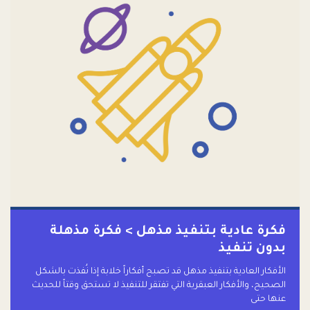
فكرة عادية بتنفيذ مذهل > فكرة مذهلة
بدون تنفيذ
الأفكار العادية بتنفيذ مذهل قد تصبح أفكاراً خلابة إذا نُفذت بالشكل
الصحيح، والأفكار العبقرية التي تفتقر للتنفيذ لا تستحق وقتاً للحديث
عنها حتى