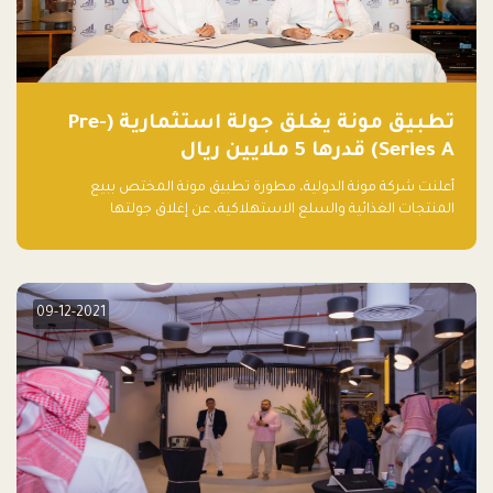
تطبيق مونة يغلق جولة استثمارية (Pre-
Series A) قدرها 5 ملايين ريال
أعلنت شركة مونة الدولية، مطورة تطبيق مونة المختص ببيع
المنتجات الغذائية والسلع الاستهلاكية، عن إغلاق جولتها
الاستثمارية (Pre- series A) بقيمة 5 ملايين ريال سعودي (1.3 مليون
دولار أمريكي)، بقيادة شركتي دعم المنشآت المحدودة وتسارع القابضة
– التابعة لشركة يزيد الراجحي القابضة.
09-12-2021