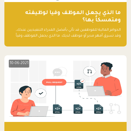
ما الذي يجعل الموظف وفياً لوظيفته
ومتمسكاً بها؟
الحوافز المالية للموظفين قد تأتي بأفضل المدراء التنفيذيين عندك،
وقد تسرق أمهر مدير أو موظف لديك. ما الذي يجعل الموظف وفياً
لوظيفته ويجعله متمسكاً بها؟
10-06-2021