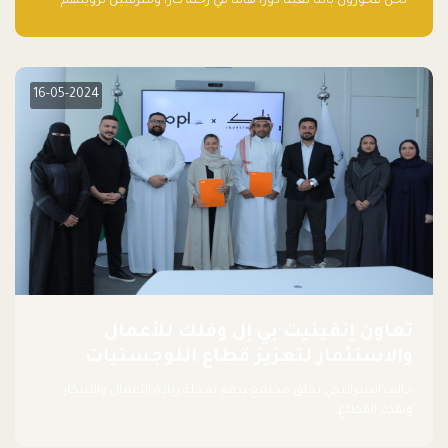
“نحن فخورون بأننا لعبنا دورًا هاما في رحلة كارا ومترقبين لرؤيتهم
يواصلون إحداث تأثير إيجابي على البيئة. إن التزامهم بالاستدامة ليس
جيدًا لكوكبنا فحسب، بل إنه جيد أيضًا للأعمال”.
16-05-2024
تعاون إنفينيت بي إل وفلك للأعمال
والاستثمار لتعزيز قطاع اللوجستيات
حالف استراتيجي يخلق مجتمع يدفع بعجلة ريادة الأعمال والابتكار
وتقدم القطاع.