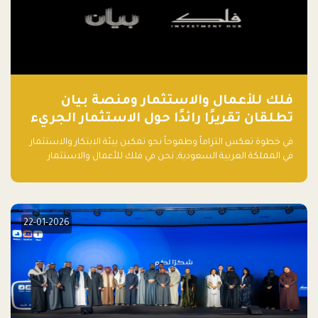
فلك للأعمال والاستثمار ومنصة بيان
تطلقان تقريرًا رائدًا حول الاستثمار الجريء
في الذكاء الاصطناعي بالمملكة العربية
في خطوة تعكس التزاماً وطموحاً نحو تمكين بيئة الابتكار والاستثمار
السعودية
في المملكة العربية السعودية, نحن في فلك للأعمال والاستثمار
بالتعاون مع منصة بيان نعلن عن إطلاق تقرير "الاستثمار الجريء في
الذكاء الاصطناعي: خارطة الطريق للمستثمرين ورواد الأعمال في
السعودية"
22-01-2026