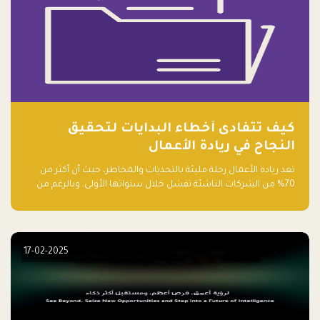
كيف تتفادى أخطاء البدايات لتحقيق
النجاح في ريادة الأعمال
تعد ريادة الأعمال رحلة مليئة بالتحديات والمخاطر، حيث أن أكثر من
70% من الشركات الناشئة تفشل خلال سنواتها الأولى. وبالرغم من
حماسة رواد الأعمال وطموحاتهم، فإن هناك أخطاء شائعة يقع فيها
الكثيرون في بداية رحلتهم، وهي التي قد تعرقل نجاحهم. في هذا
المقال، سنتعرف على أبرز هذه الأخطاء وكيفية تفاديها لضمان نجاح
مشروعك الناشئ.
17-02-2025