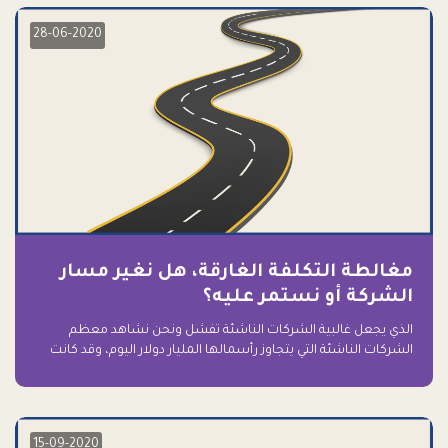
28-06-2020
مغالطة التكلفة الغارقة، هل نغير مسار
الشركة أو نستمر عليه؟
الذي يجعل غالبية الشركات الناشئة تفشل ونحن نشاهد معظم
الشركات الناشئة التي يتجاوز رأسمالها المليار دولار اليوم، وقد كانت
سابقاً على حافة الانهيار والفشل؟ ببساطة: التعلق بها.
15-09-2020