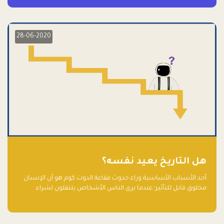
28-06-2020
هل التاريخ يعيد نفسه؟
أحد الأسباب الأساسية وراء حدوث فقاعة الدوت كوم هو أن الإنسان
مخلوق قابل للتأثير؛ عندما يرى الناس الأشخاص يتنقلون لشراء
أسهم شركات التكنولوجيا المبالغ في تقييمها في سوق الأوراق
المالية، فإنهم يقفزون للمشاركة بالفرص خوفًا من ضياع فرصة عابرة