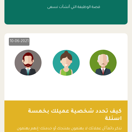
قصة الوظيفة التي أنشأت نسعى
10-06-2021
كيف تحدد شخصية عميلك بخمسة
اسئلة
تذكر دائماً أن عملائك لا يهتمون بمنتجك أو خدمتك؛ إنهم يهتمون