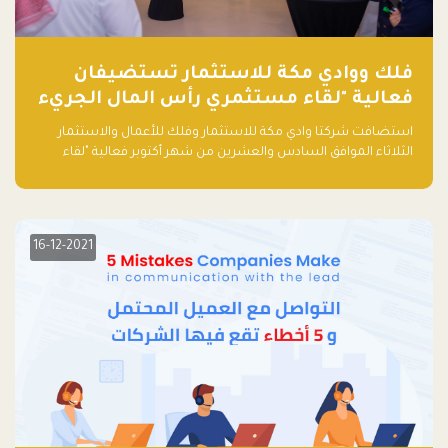
فلك ووادي مكة للاستثمار تستضيفان
فعالية "لقاء مستثمري رأس المال الجريء
في المنطقة"
استضافت شركتا وادي مكة للاستثمار وفلك للأعمال والاستثمار
الثلاثاء الموافق السادس والعشرين من شهر أكتوبر فعالية "لقاء
مستثمري رأس المال الجريء في المنطقة" الذي جمع أكثر من 30
مشاركاً من أبرز صناديق رأس المال الجريء وممثلي المؤسسات
الاستثمارية التقنية في المنطقة.
16-12-2021