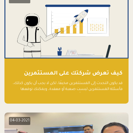
كيف تعرض شركتك على المستثمرين
قد يكون التحدث إلى المستثمرين مخيفًا، لكن لا يجب أن يكون كذلك،
فأسئلة المستثمرين ليست صعبة أو معقدة، ويمكنك توقعها
والاستعداد لها جيدًا مسبقًا
04-03-2021