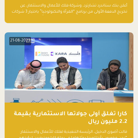
والتكنولوجيا”
أعلن بنك ستاندرد تشارترد، وشركة فلك للأعمال والاستثمار، عن
تخريج الدفعة الأولى من برنامج “المرأة والتكنولوجيا” باختيار 3 شركات
ناشئة تقودها نساء من قبل لجنة مستقلة من الحكّام. وقدمت رائدات
الأعمال، اللواتي خضعن لبرنامج حاضنة مدته 8 أسابيع، أفكاراً مبتكرة
في مختلف القطاعات، بما فيها التكنولوجيا المالية والصحية والعقارية
والترفيه التعليمي
21-08-2023
كارا تغلق أولى جولاتها الاستثمارية بقيمة
2.2 مليون ريال
قالت أضوى الدخيل، الرئيسة التنفيذية لفلك للأعمال والاستثمار: