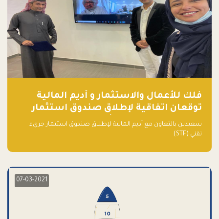
فلك للأعمال والاستثمار و أديم المالية
توقعان اتفاقية لإطلاق صندوق استثمار
جريء تقني (STF) - مشغل من قبل فـلك
سعيدين بالتعاون مع أديم المالية لإطلاق صندوق استثمار جريء
تقني (STF)
07-03-2021