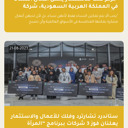
في المملكة العربية السعودية، شركة
ناشئة تلو الأخرى."
"يجب ألا يتم تمكين النساء فقط لأنهن نساء، بل لأن لديهن أعمال
مبتكرة يمكنها المنافسة في الأسواق العالمية وأن تصبح
"اليونيكورنز" التالية المولودة في المملكة العربية السعودية
21-08-2023
ستاندرد تشارترد وفلك للأعمال والاستثمار
يعلنان فوز 3 شركات ببرنامج “المرأة