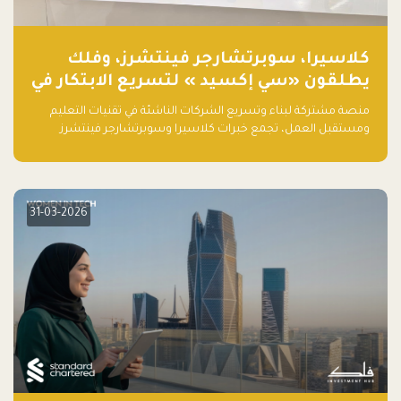
كلاسيرا، سوبرتشارجر فينتشرز، وفلك
يطلقون «سي إكسيد » لتسريع الابتكار في
تقنيات التعليم ومستقبل العمل
منصة مشتركة لبناء وتسريع الشركات الناشئة في تقنيات التعليم
ومستقبل العمل، تجمع خبرات كلاسيرا وسوبرتشارجر فينتشرز
ومجموعة فلك لدعم النمو والتوسع من المملكة إلى الأسواق
العالمية.
31-03-2026