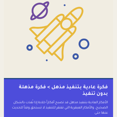
فكرة عادية بتنفيذ مذهل > فكرة مذهلة
بدون تنفيذ
الأفكار العادية بتنفيذ مذهل قد تصبح أفكاراً خلابة إذا نُفذت بالشكل
الصحيح، والأفكار العبقرية التي تفتقر للتنفيذ لا تستحق وقتاً للحديث
عنها حتى