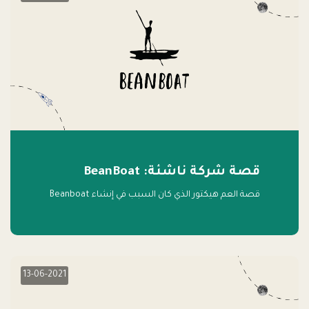
قصة شركة ناشئة: BeanBoat
قصة العم هيكتور الذي كان السبب في إنشاء Beanboat
13-06-2021