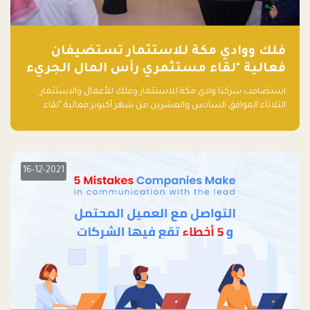
فلك ووادي مكة للاستثمار تستضيفان
فعالية "لقاء مستثمري رأس المال الجريء
في المنطقة"
استضافت شركتا وادي مكة للاستثمار وفلك للأعمال والاستثمار
الثلاثاء الموافق السادس والعشرين من شهر أكتوبر فعالية "لقاء
مستثمري رأس المال الجريء في المنطقة" الذي جمع أكثر من 30
مشاركاً من أبرز صناديق رأس المال الجريء وممثلي المؤسسات
الاستثمارية التقنية في المنطقة.
16-12-2021