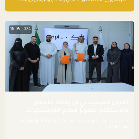
“نحن فخورون بأننا لعبنا دورًا هاما في رحلة كارا ومترقبين لرؤيتهم
يواصلون إحداث تأثير إيجابي على البيئة. إن التزامهم بالاستدامة ليس
جيدًا لكوكبنا فحسب، بل إنه جيد أيضًا للأعمال”.
16-05-2024
تعاون إنفينيت بي إل وفلك للأعمال
والاستثمار لتعزيز قطاع اللوجستيات
حالف استراتيجي يخلق مجتمع يدفع بعجلة ريادة الأعمال والابتكار
وتقدم القطاع.