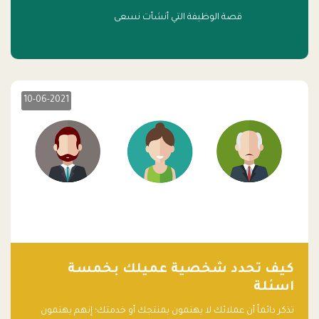
قصة الوظيفة التي أنشأت نسعى
10-06-2021
كيف تحدد شخصية عميلك بخمسة
اسئلة
تذكر دائماً أن عملائك لا يهتمون بمنتجك أو خدمتك؛ إنهم يهتمون