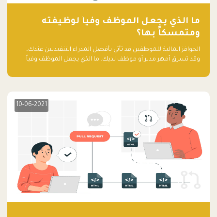
ما الذي يجعل الموظف وفياً لوظيفته
ومتمسكاً بها؟
الحوافز المالية للموظفين قد تأتي بأفضل المدراء التنفيذيين عندك،
وقد تسرق أمهر مدير أو موظف لديك. ما الذي يجعل الموظف وفياً
لوظيفته ويجعله متمسكاً بها؟
10-06-2021