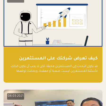
كيف تعرض شركتك على المستثمرين
قد يكون التحدث إلى المستثمرين مخيفًا، لكن لا يجب أن يكون كذلك،
فأسئلة المستثمرين ليست صعبة أو معقدة، ويمكنك توقعها
والاستعداد لها جيدًا مسبقًا
04-03-2021