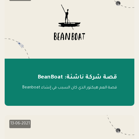
قصة شركة ناشئة: BeanBoat
قصة العم هيكتور الذي كان السبب في إنشاء Beanboat
13-06-2021