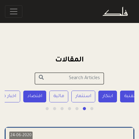
المقالات
تقنية
ابتكار
استثمار
مالية
اقتصاد
اخبار فل
24-06-2020