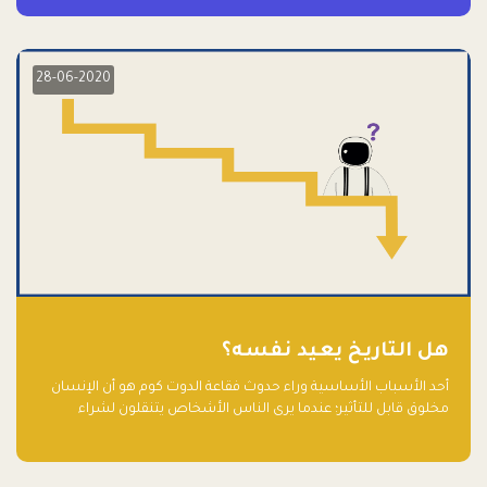
28-06-2020
هل التاريخ يعيد نفسه؟
أحد الأسباب الأساسية وراء حدوث فقاعة الدوت كوم هو أن الإنسان
مخلوق قابل للتأثير؛ عندما يرى الناس الأشخاص يتنقلون لشراء
أسهم شركات التكنولوجيا المبالغ في تقييمها في سوق الأوراق
المالية، فإنهم يقفزون للمشاركة بالفرص خوفًا من ضياع فرصة عابرة