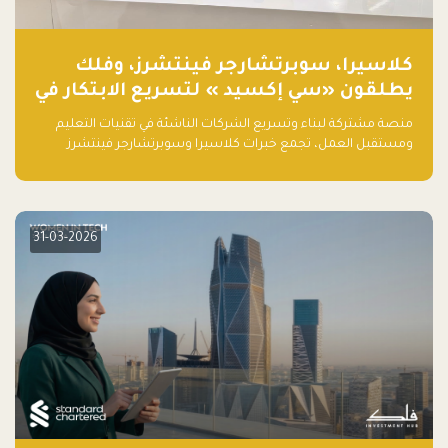
كلاسيرا، سوبرتشارجر فينتشرز، وفلك
يطلقون «سي إكسيد » لتسريع الابتكار في
تقنيات التعليم ومستقبل العمل
منصة مشتركة لبناء وتسريع الشركات الناشئة في تقنيات التعليم
ومستقبل العمل، تجمع خبرات كلاسيرا وسوبرتشارجر فينتشرز
ومجموعة فلك لدعم النمو والتوسع من المملكة إلى الأسواق
العالمية.
31-03-2026