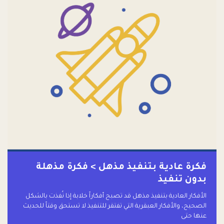
فكرة عادية بتنفيذ مذهل > فكرة مذهلة
بدون تنفيذ
الأفكار العادية بتنفيذ مذهل قد تصبح أفكاراً خلابة إذا نُفذت بالشكل
الصحيح، والأفكار العبقرية التي تفتقر للتنفيذ لا تستحق وقتاً للحديث
عنها حتى