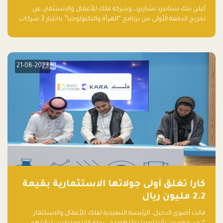
والتكنولوجيا”
أعلن بنك ستاندرد تشارترد، وشركة فلك للأعمال والاستثمار، عن
تخريج الدفعة الأولى من برنامج “المرأة والتكنولوجيا” باختيار 3 شركات
ناشئة تقودها نساء من قبل لجنة مستقلة من الحكّام. وقدمت رائدات
الأعمال، اللواتي خضعن لبرنامج حاضنة مدته 8 أسابيع، أفكاراً مبتكرة
في مختلف القطاعات، بما فيها التكنولوجيا المالية والصحية والعقارية
والترفيه التعليمي
21-08-2023
كارا تغلق أولى جولاتها الاستثمارية بقيمة
2.2 مليون ريال
قالت أضوى الدخيل، الرئيسة التنفيذية لفلك للأعمال والاستثمار: