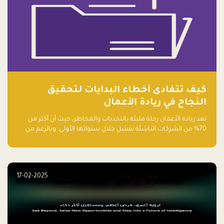
كيف تتفادى أخطاء البدايات لتحقيق
النجاح في ريادة الأعمال
تعد ريادة الأعمال رحلة مليئة بالتحديات والمخاطر، حيث أن أكثر من
70% من الشركات الناشئة تفشل خلال سنواتها الأولى. وبالرغم من
حماسة رواد الأعمال وطموحاتهم، فإن هناك أخطاء شائعة يقع فيها
الكثيرون في بداية رحلتهم، وهي التي قد تعرقل نجاحهم. في هذا
المقال، سنتعرف على أبرز هذه الأخطاء وكيفية تفاديها لضمان نجاح
مشروعك الناشئ.
17-02-2025