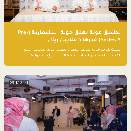
تطبيق مونة يغلق جولة استثمارية (Pre-
Series A) قدرها 5 ملايين ريال
أعلنت شركة مونة الدولية، مطورة تطبيق مونة المختص ببيع
المنتجات الغذائية والسلع الاستهلاكية، عن إغلاق جولتها
الاستثمارية (Pre- series A) بقيمة 5 ملايين ريال سعودي (1.3 مليون
دولار أمريكي)، بقيادة شركتي دعم المنشآت المحدودة وتسارع القابضة
– التابعة لشركة يزيد الراجحي القابضة.
09-12-2021