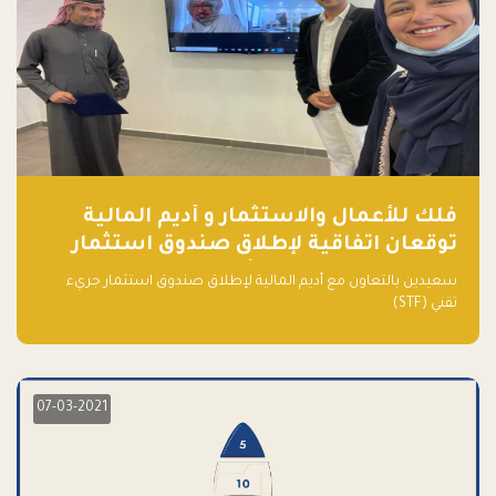
فلك للأعمال والاستثمار و أديم المالية
توقعان اتفاقية لإطلاق صندوق استثمار
جريء تقني (STF) - مشغل من قبل فـلك
سعيدين بالتعاون مع أديم المالية لإطلاق صندوق استثمار جريء
تقني (STF)
07-03-2021