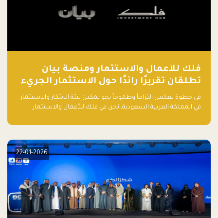
فلك للأعمال والاستثمار ومنصة بيان
تطلقان تقريرًا رائدًا حول الاستثمار الجريء
في الذكاء الاصطناعي بالمملكة العربية
في خطوة تعكس التزاماً وطموحاً نحو تمكين بيئة الابتكار والاستثمار
السعودية
في المملكة العربية السعودية, نحن في فلك للأعمال والاستثمار
بالتعاون مع منصة بيان نعلن عن إطلاق تقرير "الاستثمار الجريء في
الذكاء الاصطناعي: خارطة الطريق للمستثمرين ورواد الأعمال في
السعودية"
22-01-2026