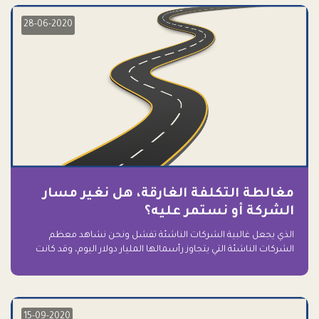
28-06-2020
مغالطة التكلفة الغارقة، هل نغير مسار
الشركة أو نستمر عليه؟
الذي يجعل غالبية الشركات الناشئة تفشل ونحن نشاهد معظم
الشركات الناشئة التي يتجاوز رأسمالها المليار دولار اليوم، وقد كانت
سابقاً على حافة الانهيار والفشل؟ ببساطة: التعلق بها.
15-09-2020