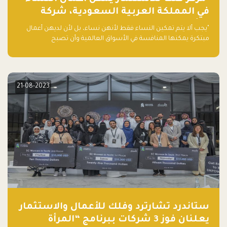
في المملكة العربية السعودية، شركة
ناشئة تلو الأخرى."
"يجب ألا يتم تمكين النساء فقط لأنهن نساء، بل لأن لديهن أعمال
مبتكرة يمكنها المنافسة في الأسواق العالمية وأن تصبح
"اليونيكورنز" التالية المولودة في المملكة العربية السعودية
21-08-2023
ستاندرد تشارترد وفلك للأعمال والاستثمار
يعلنان فوز 3 شركات ببرنامج “المرأة