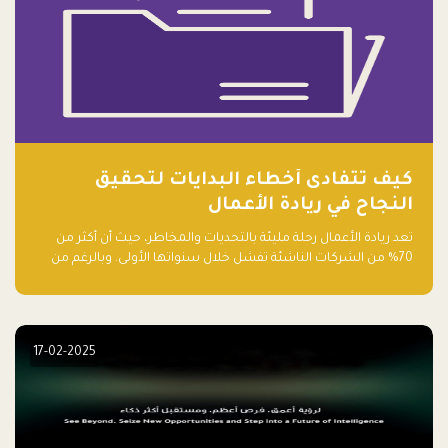
كيف تتفادى أخطاء البدايات لتحقيق
النجاح في ريادة الأعمال
تعد ريادة الأعمال رحلة مليئة بالتحديات والمخاطر، حيث أن أكثر من
70% من الشركات الناشئة تفشل خلال سنواتها الأولى. وبالرغم من
حماسة رواد الأعمال وطموحاتهم، فإن هناك أخطاء شائعة يقع فيها
الكثيرون في بداية رحلتهم، وهي التي قد تعرقل نجاحهم. في هذا
المقال، سنتعرف على أبرز هذه الأخطاء وكيفية تفاديها لضمان نجاح
مشروعك الناشئ.
17-02-2025