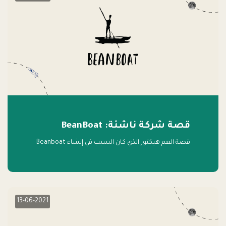
قصة شركة ناشئة: BeanBoat
قصة العم هيكتور الذي كان السبب في إنشاء Beanboat
13-06-2021