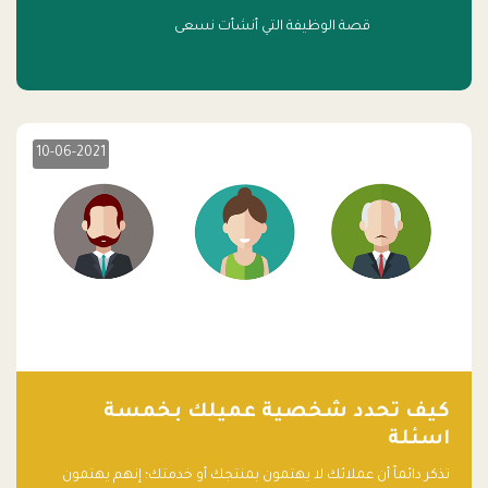
قصة الوظيفة التي أنشأت نسعى
10-06-2021
كيف تحدد شخصية عميلك بخمسة
اسئلة
تذكر دائماً أن عملائك لا يهتمون بمنتجك أو خدمتك؛ إنهم يهتمون