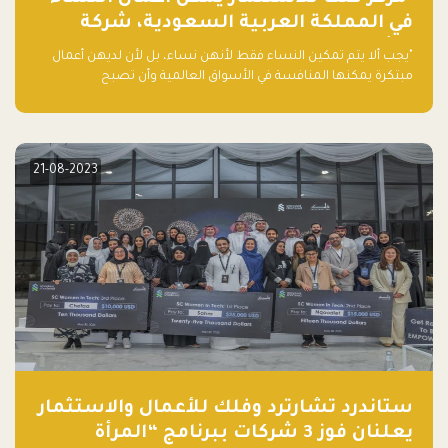
في المملكة العربية السعودية، شركة
ناشئة تلو الأخرى."
"يجب ألا يتم تمكين النساء فقط لأنهن نساء، بل لأن لديهن أعمال
مبتكرة يمكنها المنافسة في الأسواق العالمية وأن تصبح
"اليونيكورنز" التالية المولودة في المملكة العربية السعودية
21-08-2023
ستاندرد تشارترد وفلك للأعمال والاستثمار
يعلنان فوز 3 شركات ببرنامج “المرأة