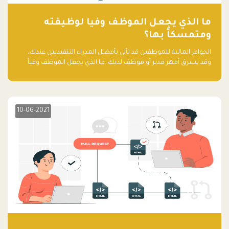
ما الذي يجعل الموظف وفياً لوظيفته
ومتمسكاً بها؟
الحوافز المالية للموظفين قد تأتي بأفضل المدراء التنفيذيين عندك،
وقد تسرق أمهر مدير أو موظف لديك. ما الذي يجعل الموظف وفياً
لوظيفته ويجعله متمسكاً بها؟
10-06-2021