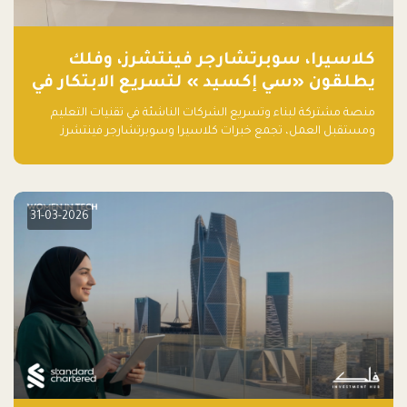
كلاسيرا، سوبرتشارجر فينتشرز، وفلك
يطلقون «سي إكسيد » لتسريع الابتكار في
تقنيات التعليم ومستقبل العمل
منصة مشتركة لبناء وتسريع الشركات الناشئة في تقنيات التعليم
ومستقبل العمل، تجمع خبرات كلاسيرا وسوبرتشارجر فينتشرز
ومجموعة فلك لدعم النمو والتوسع من المملكة إلى الأسواق
العالمية.
31-03-2026