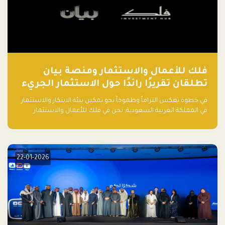
فلك للأعمال والاستثمار ومنصة بيان
تطلقان تقريرًا رائدًا حول الاستثمار الجريء
في الذكاء الاصطناعي بالمملكة العربية
في خطوة تعكس التزاماً وطموحاً نحو تمكين بيئة الابتكار والاستثمار
السعودية
في المملكة العربية السعودية, نحن في فلك للأعمال والاستثمار
بالتعاون مع منصة بيان نعلن عن إطلاق تقرير "الاستثمار الجريء في
الذكاء الاصطناعي: خارطة الطريق للمستثمرين ورواد الأعمال في
السعودية"
22-01-2026