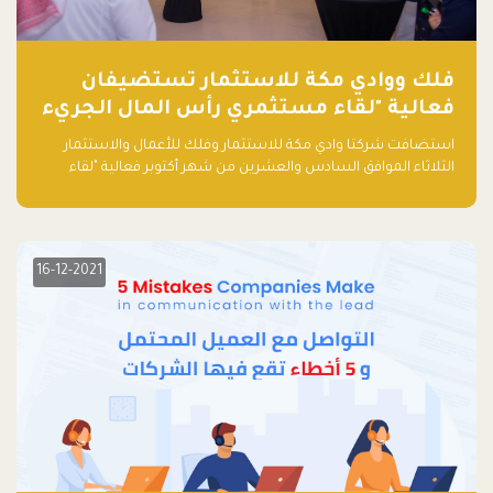
فلك ووادي مكة للاستثمار تستضيفان
فعالية "لقاء مستثمري رأس المال الجريء
في المنطقة"
استضافت شركتا وادي مكة للاستثمار وفلك للأعمال والاستثمار
الثلاثاء الموافق السادس والعشرين من شهر أكتوبر فعالية "لقاء
مستثمري رأس المال الجريء في المنطقة" الذي جمع أكثر من 30
مشاركاً من أبرز صناديق رأس المال الجريء وممثلي المؤسسات
الاستثمارية التقنية في المنطقة.
16-12-2021