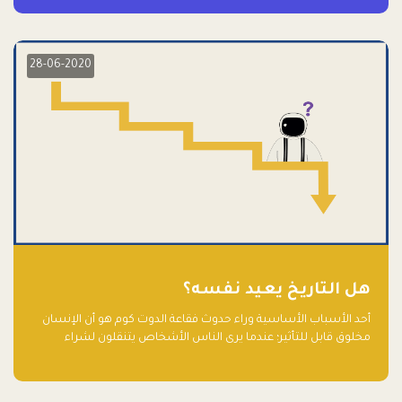
28-06-2020
هل التاريخ يعيد نفسه؟
أحد الأسباب الأساسية وراء حدوث فقاعة الدوت كوم هو أن الإنسان
مخلوق قابل للتأثير؛ عندما يرى الناس الأشخاص يتنقلون لشراء
أسهم شركات التكنولوجيا المبالغ في تقييمها في سوق الأوراق
المالية، فإنهم يقفزون للمشاركة بالفرص خوفًا من ضياع فرصة عابرة