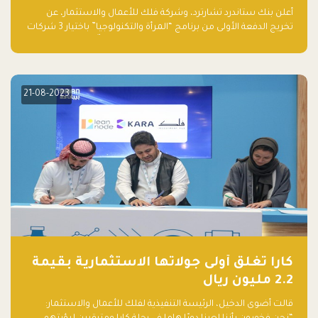
والتكنولوجيا”
أعلن بنك ستاندرد تشارترد، وشركة فلك للأعمال والاستثمار، عن
تخريج الدفعة الأولى من برنامج “المرأة والتكنولوجيا” باختيار 3 شركات
ناشئة تقودها نساء من قبل لجنة مستقلة من الحكّام. وقدمت رائدات
الأعمال، اللواتي خضعن لبرنامج حاضنة مدته 8 أسابيع، أفكاراً مبتكرة
في مختلف القطاعات، بما فيها التكنولوجيا المالية والصحية والعقارية
والترفيه التعليمي
21-08-2023
كارا تغلق أولى جولاتها الاستثمارية بقيمة
2.2 مليون ريال
قالت أضوى الدخيل، الرئيسة التنفيذية لفلك للأعمال والاستثمار: