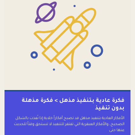
فكرة عادية بتنفيذ مذهل > فكرة مذهلة
بدون تنفيذ
الأفكار العادية بتنفيذ مذهل قد تصبح أفكاراً خلابة إذا نُفذت بالشكل
الصحيح، والأفكار العبقرية التي تفتقر للتنفيذ لا تستحق وقتاً للحديث
عنها حتى