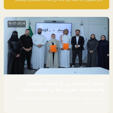
“نحن فخورون بأننا لعبنا دورًا هاما في رحلة كارا ومترقبين لرؤيتهم
يواصلون إحداث تأثير إيجابي على البيئة. إن التزامهم بالاستدامة ليس
جيدًا لكوكبنا فحسب، بل إنه جيد أيضًا للأعمال”.
16-05-2024
تعاون إنفينيت بي إل وفلك للأعمال
والاستثمار لتعزيز قطاع اللوجستيات
حالف استراتيجي يخلق مجتمع يدفع بعجلة ريادة الأعمال والابتكار
وتقدم القطاع.