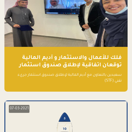
فلك للأعمال والاستثمار و أديم المالية
توقعان اتفاقية لإطلاق صندوق استثمار
جريء تقني (STF) - مشغل من قبل فـلك
سعيدين بالتعاون مع أديم المالية لإطلاق صندوق استثمار جريء
تقني (STF)
07-03-2021