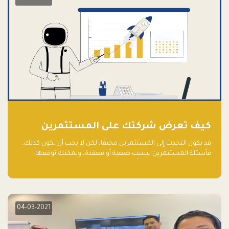
كيف تعرض شركتك على المستثمرين
قد يكون التحدث إلى المستثمرين مخيفًا، لكن لا يجب أن يكون كذلك،
فأسئلة المستثمرين ليست صعبة أو معقدة، ويمكنك توقعها
والاستعداد لها جيدًا مسبقًا
04-03-2021