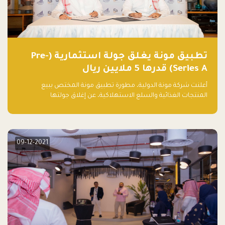
تطبيق مونة يغلق جولة استثمارية (Pre-
Series A) قدرها 5 ملايين ريال
أعلنت شركة مونة الدولية، مطورة تطبيق مونة المختص ببيع
المنتجات الغذائية والسلع الاستهلاكية، عن إغلاق جولتها
الاستثمارية (Pre- series A) بقيمة 5 ملايين ريال سعودي (1.3 مليون
دولار أمريكي)، بقيادة شركتي دعم المنشآت المحدودة وتسارع القابضة
– التابعة لشركة يزيد الراجحي القابضة.
09-12-2021