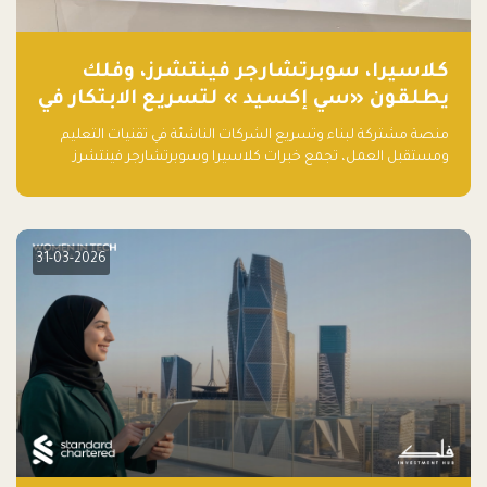
كلاسيرا، سوبرتشارجر فينتشرز، وفلك
يطلقون «سي إكسيد » لتسريع الابتكار في
تقنيات التعليم ومستقبل العمل
منصة مشتركة لبناء وتسريع الشركات الناشئة في تقنيات التعليم
ومستقبل العمل، تجمع خبرات كلاسيرا وسوبرتشارجر فينتشرز
ومجموعة فلك لدعم النمو والتوسع من المملكة إلى الأسواق
العالمية.
31-03-2026