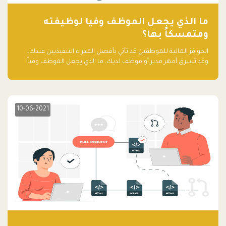
ما الذي يجعل الموظف وفياً لوظيفته
ومتمسكاً بها؟
الحوافز المالية للموظفين قد تأتي بأفضل المدراء التنفيذيين عندك،
وقد تسرق أمهر مدير أو موظف لديك. ما الذي يجعل الموظف وفياً
لوظيفته ويجعله متمسكاً بها؟
10-06-2021