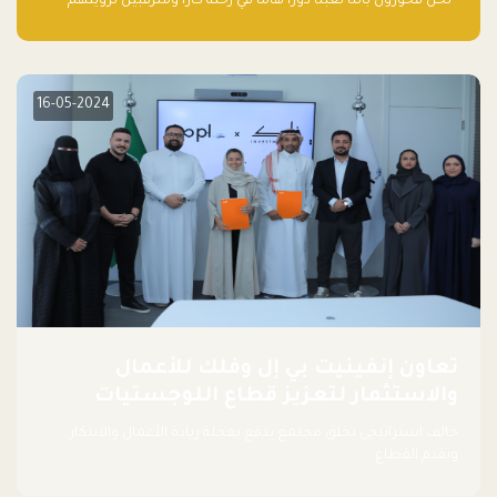
“نحن فخورون بأننا لعبنا دورًا هاما في رحلة كارا ومترقبين لرؤيتهم
يواصلون إحداث تأثير إيجابي على البيئة. إن التزامهم بالاستدامة ليس
جيدًا لكوكبنا فحسب، بل إنه جيد أيضًا للأعمال”.
16-05-2024
تعاون إنفينيت بي إل وفلك للأعمال
والاستثمار لتعزيز قطاع اللوجستيات
حالف استراتيجي يخلق مجتمع يدفع بعجلة ريادة الأعمال والابتكار
وتقدم القطاع.