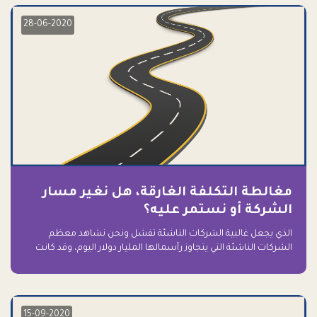
28-06-2020
مغالطة التكلفة الغارقة، هل نغير مسار
الشركة أو نستمر عليه؟
الذي يجعل غالبية الشركات الناشئة تفشل ونحن نشاهد معظم
الشركات الناشئة التي يتجاوز رأسمالها المليار دولار اليوم، وقد كانت
سابقاً على حافة الانهيار والفشل؟ ببساطة: التعلق بها.
15-09-2020