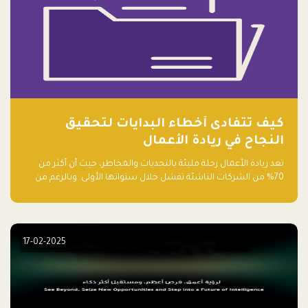
كيف تتفادى أخطاء البدايات لتحقيق
النجاح في ريادة الأعمال
تعد ريادة الأعمال رحلة مليئة بالتحديات والمخاطر، حيث أن أكثر من
70% من الشركات الناشئة تفشل خلال سنواتها الأولى. وبالرغم من
حماسة رواد الأعمال وطموحاتهم، فإن هناك أخطاء شائعة يقع فيها
الكثيرون في بداية رحلتهم، وهي التي قد تعرقل نجاحهم. في هذا
المقال، سنتعرف على أبرز هذه الأخطاء وكيفية تفاديها لضمان نجاح
مشروعك الناشئ.
17-02-2025