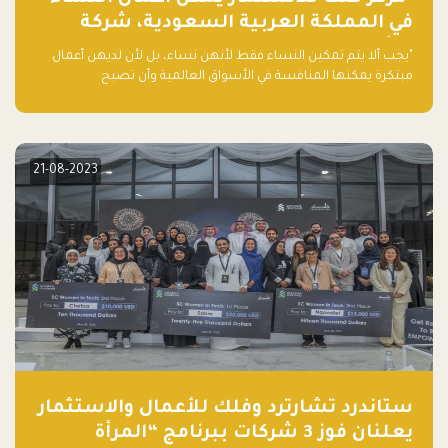
في المملكة العربية السعودية، شركة
ناشئة تلو الأخرى."
"يجب ألا يتم تمكين النساء فقط لأنهن نساء، بل لأن لديهن أعمال
مبتكرة يمكنها المنافسة في الأسواق العالمية وأن تصبح
"اليونيكورنز" التالية المولودة في المملكة العربية السعودية
21-08-2023
ستاندرد تشارترد وفلك للأعمال والاستثمار
يعلنان فوز 3 شركات ببرنامج “المرأة