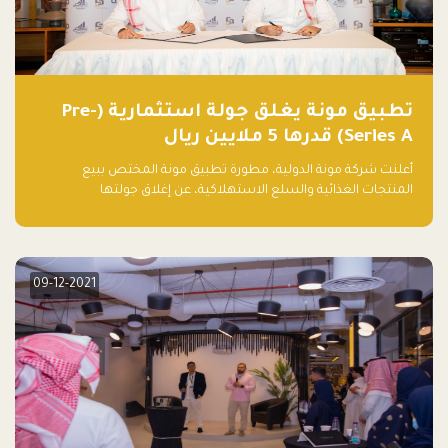
تطبيق مونة يغلق جولة استثمارية (Pre-
Series A) قدرها 5 ملايين ريال
أعلنت شركة مونة الدولية، مطورة تطبيق مونة المختص ببيع
المنتجات الغذائية والسلع الاستهلاكية، عن إغلاق جولتها
الاستثمارية (Pre- series A) بقيمة 5 ملايين ريال سعودي (1.3 مليون
دولار أمريكي)، بقيادة شركتي دعم المنشآت المحدودة وتسارع القابضة
– التابعة لشركة يزيد الراجحي القابضة.
09-12-2021