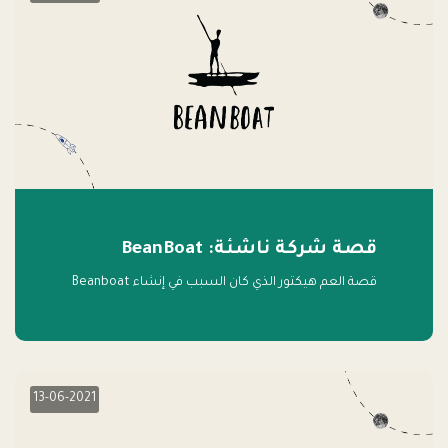
قصة شركة ناشئة: BeanBoat
قصة العم هيكتور الذي كان السبب في إنشاء Beanboat
13-06-2021