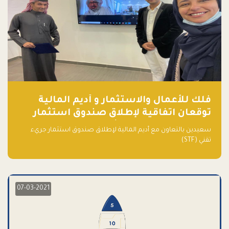
فلك للأعمال والاستثمار و أديم المالية
توقعان اتفاقية لإطلاق صندوق استثمار
جريء تقني (STF) - مشغل من قبل فـلك
سعيدين بالتعاون مع أديم المالية لإطلاق صندوق استثمار جريء
تقني (STF)
07-03-2021