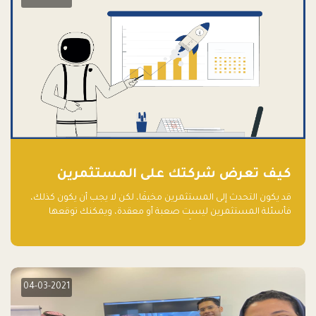
كيف تعرض شركتك على المستثمرين
قد يكون التحدث إلى المستثمرين مخيفًا، لكن لا يجب أن يكون كذلك،
فأسئلة المستثمرين ليست صعبة أو معقدة، ويمكنك توقعها
والاستعداد لها جيدًا مسبقًا
04-03-2021