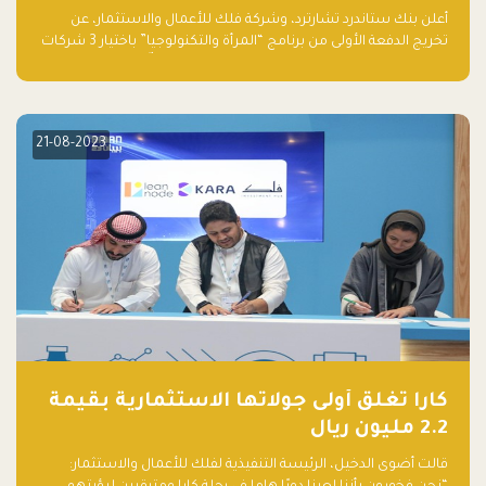
والتكنولوجيا”
أعلن بنك ستاندرد تشارترد، وشركة فلك للأعمال والاستثمار، عن
تخريج الدفعة الأولى من برنامج “المرأة والتكنولوجيا” باختيار 3 شركات
ناشئة تقودها نساء من قبل لجنة مستقلة من الحكّام. وقدمت رائدات
الأعمال، اللواتي خضعن لبرنامج حاضنة مدته 8 أسابيع، أفكاراً مبتكرة
في مختلف القطاعات، بما فيها التكنولوجيا المالية والصحية والعقارية
والترفيه التعليمي
21-08-2023
كارا تغلق أولى جولاتها الاستثمارية بقيمة
2.2 مليون ريال
قالت أضوى الدخيل، الرئيسة التنفيذية لفلك للأعمال والاستثمار: