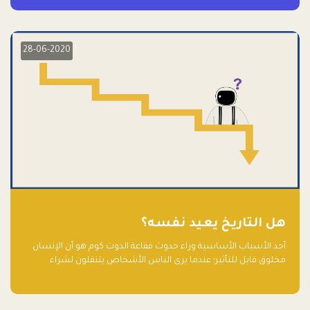
28-06-2020
هل التاريخ يعيد نفسه؟
أحد الأسباب الأساسية وراء حدوث فقاعة الدوت كوم هو أن الإنسان
مخلوق قابل للتأثير؛ عندما يرى الناس الأشخاص يتنقلون لشراء
أسهم شركات التكنولوجيا المبالغ في تقييمها في سوق الأوراق
المالية، فإنهم يقفزون للمشاركة بالفرص خوفًا من ضياع فرصة عابرة