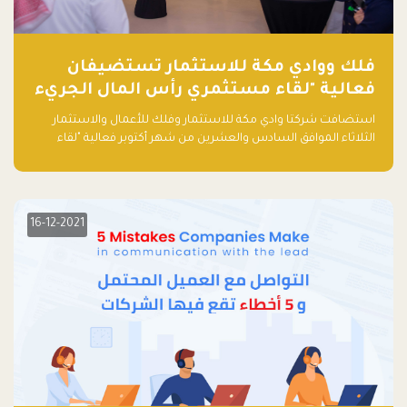
فلك ووادي مكة للاستثمار تستضيفان
فعالية "لقاء مستثمري رأس المال الجريء
في المنطقة"
استضافت شركتا وادي مكة للاستثمار وفلك للأعمال والاستثمار
الثلاثاء الموافق السادس والعشرين من شهر أكتوبر فعالية "لقاء
مستثمري رأس المال الجريء في المنطقة" الذي جمع أكثر من 30
مشاركاً من أبرز صناديق رأس المال الجريء وممثلي المؤسسات
الاستثمارية التقنية في المنطقة.
16-12-2021