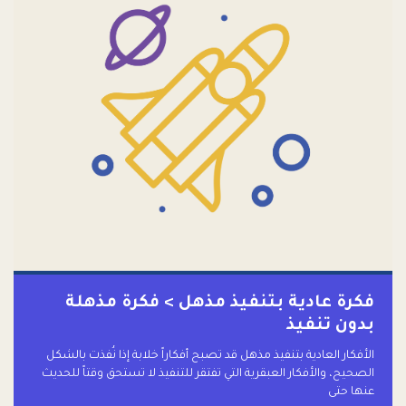
فكرة عادية بتنفيذ مذهل > فكرة مذهلة
بدون تنفيذ
الأفكار العادية بتنفيذ مذهل قد تصبح أفكاراً خلابة إذا نُفذت بالشكل
الصحيح، والأفكار العبقرية التي تفتقر للتنفيذ لا تستحق وقتاً للحديث
عنها حتى