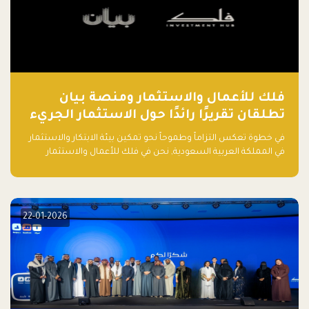
فلك للأعمال والاستثمار ومنصة بيان
تطلقان تقريرًا رائدًا حول الاستثمار الجريء
في الذكاء الاصطناعي بالمملكة العربية
في خطوة تعكس التزاماً وطموحاً نحو تمكين بيئة الابتكار والاستثمار
السعودية
في المملكة العربية السعودية, نحن في فلك للأعمال والاستثمار
بالتعاون مع منصة بيان نعلن عن إطلاق تقرير "الاستثمار الجريء في
الذكاء الاصطناعي: خارطة الطريق للمستثمرين ورواد الأعمال في
السعودية"
22-01-2026