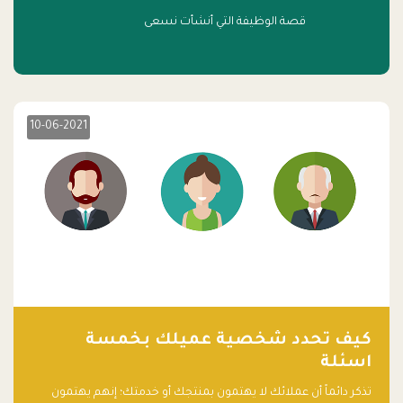
قصة الوظيفة التي أنشأت نسعى
10-06-2021
كيف تحدد شخصية عميلك بخمسة
اسئلة
تذكر دائماً أن عملائك لا يهتمون بمنتجك أو خدمتك؛ إنهم يهتمون