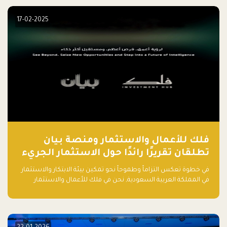
المقال، سنتعرف على أبرز هذه الأخطاء وكيفية تفاديها لضمان نجاح
مشروعك الناشئ.
17-02-2025
فلك للأعمال والاستثمار ومنصة بيان
تطلقان تقريرًا رائدًا حول الاستثمار الجريء
في الذكاء الاصطناعي بالمملكة العربية
في خطوة تعكس التزاماً وطموحاً نحو تمكين بيئة الابتكار والاستثمار
السعودية
في المملكة العربية السعودية, نحن في فلك للأعمال والاستثمار
بالتعاون مع منصة بيان نعلن عن إطلاق تقرير "الاستثمار الجريء في
الذكاء الاصطناعي: خارطة الطريق للمستثمرين ورواد الأعمال في
السعودية"