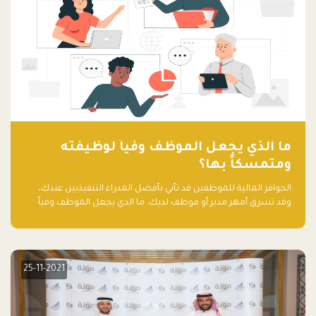
ما الذي يجعل الموظف وفياً لوظيفته
ومتمسكاً بها؟
الحوافز المالية للموظفين قد تأتي بأفضل المدراء التنفيذيين عندك،
وقد تسرق أمهر مدير أو موظف لديك. ما الذي يجعل الموظف وفياً
لوظيفته ويجعله متمسكاً بها؟
25-11-2021