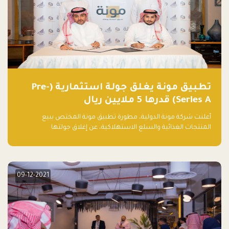
تطبيق مونة يغلق جولة استثمارية (Pre-
Series A) قدرها 5 ملايين ريال
أعلنت شركة مونة الدولية، مطورة تطبيق مونة المختص ببيع
المنتجات الغذائية والسلع الاستهلاكية، عن إغلاق جولتها
الاستثمارية (Pre- series A) بقيمة 5 ملايين ريال سعودي (1.3 مليون
دولار أمريكي)، بقيادة شركتي دعم المنشآت المحدودة وتسارع القابضة
– التابعة لشركة يزيد الراجحي القابضة.
09-12-2021