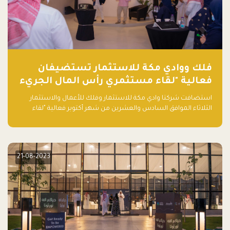
فلك ووادي مكة للاستثمار تستضيفان
فعالية "لقاء مستثمري رأس المال الجريء
في المنطقة"
استضافت شركتا وادي مكة للاستثمار وفلك للأعمال والاستثمار
الثلاثاء الموافق السادس والعشرين من شهر أكتوبر فعالية "لقاء
مستثمري رأس المال الجريء في المنطقة" الذي جمع أكثر من 30
مشاركاً من أبرز صناديق رأس المال الجريء وممثلي المؤسسات
الاستثمارية التقنية في المنطقة.
21-08-2023