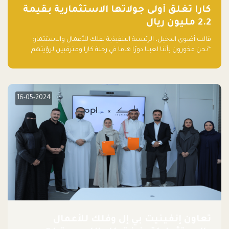
كارا تغلق أولى جولاتها الاستثمارية بقيمة
2.2 مليون ريال
قالت أضوى الدخيل، الرئيسة التنفيذية لفلك للأعمال والاستثمار:
“نحن فخورون بأننا لعبنا دورًا هاما في رحلة كارا ومترقبين لرؤيتهم
يواصلون إحداث تأثير إيجابي على البيئة. إن التزامهم بالاستدامة ليس
جيدًا لكوكبنا فحسب، بل إنه جيد أيضًا للأعمال”.
16-05-2024
تعاون إنفينيت بي إل وفلك للأعمال