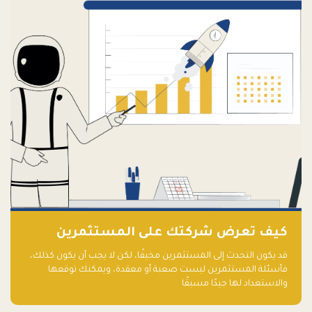
كيف تعرض شركتك على المستثمرين
قد يكون التحدث إلى المستثمرين مخيفًا، لكن لا يجب أن يكون كذلك،
فأسئلة المستثمرين ليست صعبة أو معقدة، ويمكنك توقعها
والاستعداد لها جيدًا مسبقًا