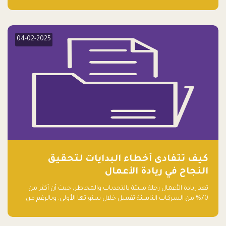
التميز في المشاريع العالمية لعام 2024 في فئة ريادة الأعمال.
04-02-2025
كيف تتفادى أخطاء البدايات لتحقيق
النجاح في ريادة الأعمال
تعد ريادة الأعمال رحلة مليئة بالتحديات والمخاطر، حيث أن أكثر من
70% من الشركات الناشئة تفشل خلال سنواتها الأولى. وبالرغم من
حماسة رواد الأعمال وطموحاتهم، فإن هناك أخطاء شائعة يقع فيها
الكثيرون في بداية رحلتهم، وهي التي قد تعرقل نجاحهم. في هذا