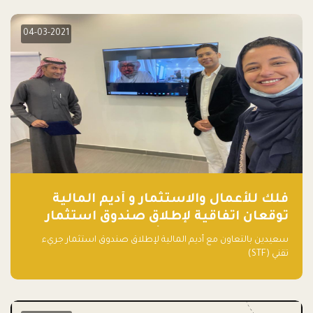
04-03-2021
فلك للأعمال والاستثمار و أديم المالية
توقعان اتفاقية لإطلاق صندوق استثمار
جريء تقني (STF) - مشغل من قبل فـلك
سعيدين بالتعاون مع أديم المالية لإطلاق صندوق استثمار جريء
تقني (STF)