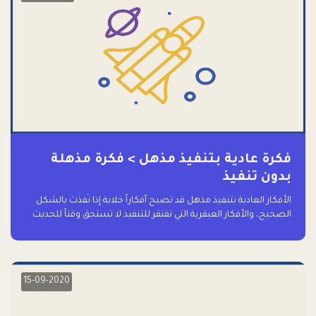
فكرة عادية بتنفيذ مذهل > فكرة مذهلة
بدون تنفيذ
الأفكار العادية بتنفيذ مذهل قد تصبح أفكاراً خلابة إذا نُفذت بالشكل
الصحيح، والأفكار العبقرية التي تفتقر للتنفيذ لا تستحق وقتاً للحديث
عنها حتى
15-09-2020