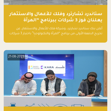
ستاندرد تشارترد وفلك للأعمال والاستثمار
يعلنان فوز 3 شركات ببرنامج “المرأة
والتكنولوجيا”
أعلن بنك ستاندرد تشارترد، وشركة فلك للأعمال والاستثمار، عن
تخريج الدفعة الأولى من برنامج “المرأة والتكنولوجيا” باختيار 3 شركات
ناشئة تقودها نساء من قبل لجنة مستقلة من الحكّام. وقدمت رائدات
الأعمال، اللواتي خضعن لبرنامج حاضنة مدته 8 أسابيع، أفكاراً مبتكرة
في مختلف القطاعات، بما فيها التكنولوجيا المالية والصحية والعقارية
والترفيه التعليمي
21-08-2023