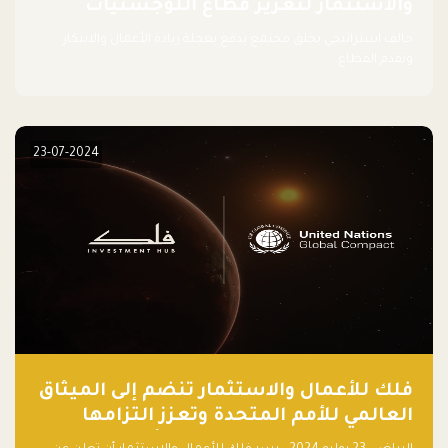
والاستثمار لتعزيز قطاع اللوجستيات
حالف استراتيجي يخلق مجتمع يدفع بعجلة ريادة الأعمال والابتكار
وتقدم القطاع.
23-07-2024
فلك للأعمال والاستثمار تنضم إلى الميثاق
العالمي للأمم المتحدة وتعزز التزامها
بالاستدامة مع مسرعة فلاقشِب: تقنيات