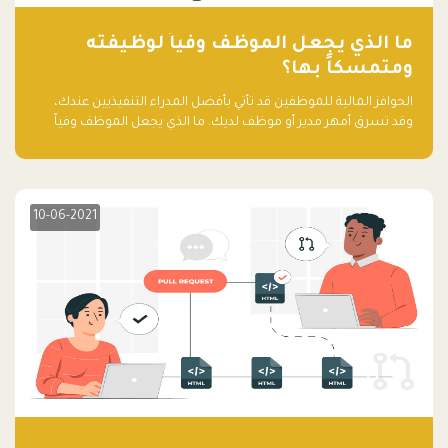
ما الذي يجعل الموظف وفياً لوظيفته
ومتمسكاً بها؟
الحوافز المالية للموظفين قد تأتي بأفضل المدراء التنفيذيين عندك،
وقد تسرق أمهر مدير أو موظف لديك. ما الذي يجعل الموظف وفياً
لوظيفته ويجعله متمسكاً بها؟
10-06-2021