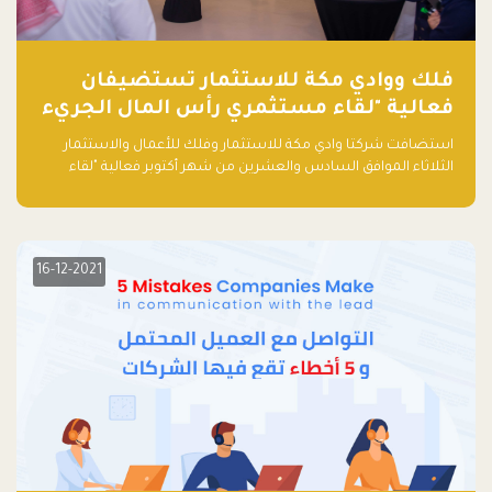
فلك ووادي مكة للاستثمار تستضيفان
فعالية "لقاء مستثمري رأس المال الجريء
في المنطقة"
استضافت شركتا وادي مكة للاستثمار وفلك للأعمال والاستثمار
الثلاثاء الموافق السادس والعشرين من شهر أكتوبر فعالية "لقاء
مستثمري رأس المال الجريء في المنطقة" الذي جمع أكثر من 30
مشاركاً من أبرز صناديق رأس المال الجريء وممثلي المؤسسات
الاستثمارية التقنية في المنطقة.
16-12-2021