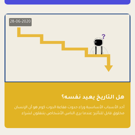
28-06-2020
هل التاريخ يعيد نفسه؟
أحد الأسباب الأساسية وراء حدوث فقاعة الدوت كوم هو أن الإنسان
مخلوق قابل للتأثير؛ عندما يرى الناس الأشخاص يتنقلون لشراء
أسهم شركات التكنولوجيا المبالغ في تقييمها في سوق الأوراق
المالية، فإنهم يقفزون للمشاركة بالفرص خوفًا من ضياع فرصة عابرة