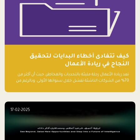
كيف تتفادى أخطاء البدايات لتحقيق
النجاح في ريادة الأعمال
تعد ريادة الأعمال رحلة مليئة بالتحديات والمخاطر، حيث أن أكثر من
70% من الشركات الناشئة تفشل خلال سنواتها الأولى. وبالرغم من
حماسة رواد الأعمال وطموحاتهم، فإن هناك أخطاء شائعة يقع فيها
الكثيرون في بداية رحلتهم، وهي التي قد تعرقل نجاحهم. في هذا
المقال، سنتعرف على أبرز هذه الأخطاء وكيفية تفاديها لضمان نجاح
مشروعك الناشئ.
17-02-2025