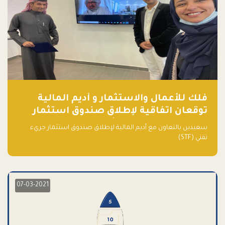
فلك للأعمال والاستثمار و أديم المالية
توقعان اتفاقية لإطلاق صندوق استثمار
جريء تقني (STF) - مشغل من قبل فـلك
سعيدين بالتعاون مع أديم المالية لإطلاق صندوق استثمار جريء
تقني (STF)
07-03-2021