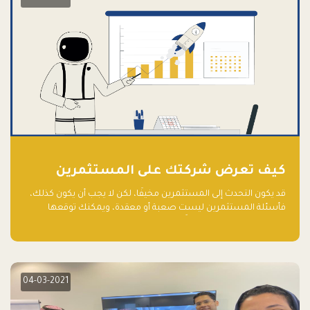
كيف تعرض شركتك على المستثمرين
قد يكون التحدث إلى المستثمرين مخيفًا، لكن لا يجب أن يكون كذلك،
فأسئلة المستثمرين ليست صعبة أو معقدة، ويمكنك توقعها
والاستعداد لها جيدًا مسبقًا
04-03-2021