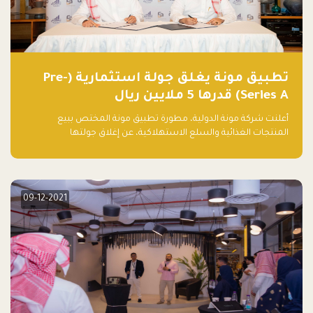
تطبيق مونة يغلق جولة استثمارية (Pre-
Series A) قدرها 5 ملايين ريال
أعلنت شركة مونة الدولية، مطورة تطبيق مونة المختص ببيع
المنتجات الغذائية والسلع الاستهلاكية، عن إغلاق جولتها
الاستثمارية (Pre- series A) بقيمة 5 ملايين ريال سعودي (1.3 مليون
دولار أمريكي)، بقيادة شركتي دعم المنشآت المحدودة وتسارع القابضة
– التابعة لشركة يزيد الراجحي القابضة.
09-12-2021