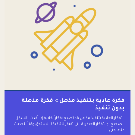
فكرة عادية بتنفيذ مذهل > فكرة مذهلة
بدون تنفيذ
الأفكار العادية بتنفيذ مذهل قد تصبح أفكاراً خلابة إذا نُفذت بالشكل
الصحيح، والأفكار العبقرية التي تفتقر للتنفيذ لا تستحق وقتاً للحديث
عنها حتى