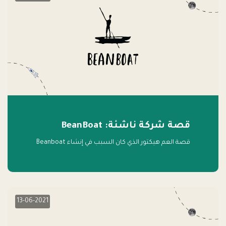
قصة شركة ناشئة: BeanBoat
قصة العم هيكتور الذي كان السبب في إنشاء Beanboat
13-06-2021