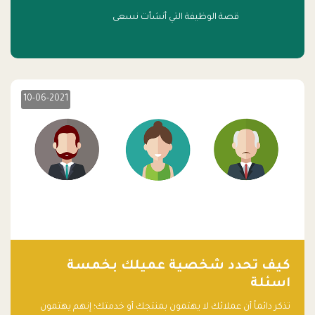
قصة الوظيفة التي أنشأت نسعى
10-06-2021
كيف تحدد شخصية عميلك بخمسة
اسئلة
تذكر دائماً أن عملائك لا يهتمون بمنتجك أو خدمتك؛ إنهم يهتمون