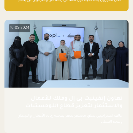
“نحن فخورون بأننا لعبنا دورًا هاما في رحلة كارا ومترقبين لرؤيتهم
يواصلون إحداث تأثير إيجابي على البيئة. إن التزامهم بالاستدامة ليس
جيدًا لكوكبنا فحسب، بل إنه جيد أيضًا للأعمال”.
16-05-2024
تعاون إنفينيت بي إل وفلك للأعمال
والاستثمار لتعزيز قطاع اللوجستيات
حالف استراتيجي يخلق مجتمع يدفع بعجلة ريادة الأعمال والابتكار
وتقدم القطاع.