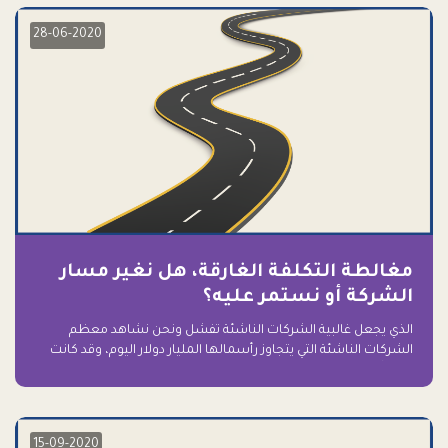
28-06-2020
مغالطة التكلفة الغارقة، هل نغير مسار
الشركة أو نستمر عليه؟
الذي يجعل غالبية الشركات الناشئة تفشل ونحن نشاهد معظم
الشركات الناشئة التي يتجاوز رأسمالها المليار دولار اليوم، وقد كانت
سابقاً على حافة الانهيار والفشل؟ ببساطة: التعلق بها.
15-09-2020