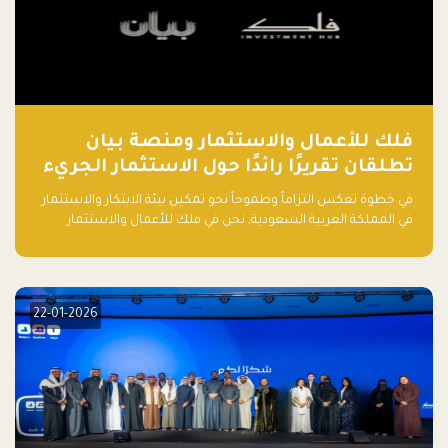
فلك للأعمال والاستثمار ومنصة بيان
تطلقان تقريرًا رائدًا حول الاستثمار الجريء
في الذكاء الاصطناعي بالمملكة العربية
في خطوة تعكس التزاماً وطموحاً نحو تمكين بيئة الابتكار والاستثمار
السعودية
في المملكة العربية السعودية, نحن في فلك للأعمال والاستثمار
بالتعاون مع منصة بيان نعلن عن إطلاق تقرير "الاستثمار الجريء في
الذكاء الاصطناعي: خارطة الطريق للمستثمرين ورواد الأعمال في
السعودية"
22-01-2026