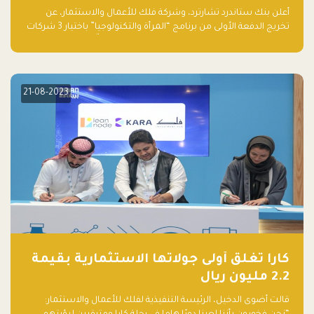
والتكنولوجيا”
أعلن بنك ستاندرد تشارترد، وشركة فلك للأعمال والاستثمار، عن
تخريج الدفعة الأولى من برنامج “المرأة والتكنولوجيا” باختيار 3 شركات
ناشئة تقودها نساء من قبل لجنة مستقلة من الحكّام. وقدمت رائدات
الأعمال، اللواتي خضعن لبرنامج حاضنة مدته 8 أسابيع، أفكاراً مبتكرة
في مختلف القطاعات، بما فيها التكنولوجيا المالية والصحية والعقارية
والترفيه التعليمي
21-08-2023
كارا تغلق أولى جولاتها الاستثمارية بقيمة
2.2 مليون ريال
قالت أضوى الدخيل، الرئيسة التنفيذية لفلك للأعمال والاستثمار: