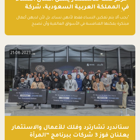
في المملكة العربية السعودية، شركة
ناشئة تلو الأخرى."
"يجب ألا يتم تمكين النساء فقط لأنهن نساء، بل لأن لديهن أعمال
مبتكرة يمكنها المنافسة في الأسواق العالمية وأن تصبح
"اليونيكورنز" التالية المولودة في المملكة العربية السعودية
21-08-2023
ستاندرد تشارترد وفلك للأعمال والاستثمار
يعلنان فوز 3 شركات ببرنامج “المرأة