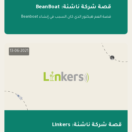
قصة شركة ناشئة: BeanBoat
قصة العم هيكتور الذي كان السبب في إنشاء Beanboat
13-06-2021
قصة شركة ناشئة: Linkers