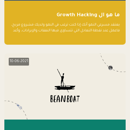
ما هو ال Growth Hacking
يعتقد مسرعي النمو أنك إذا كنت ترغب في النمو ولديك مشروع مربح،
فاعمل عند نقطة التعادل التي تتساوى فيها النفقات والإيرادات، وأعد
استثمار الربح.
10-06-2021