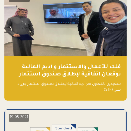
فلك للأعمال والاستثمار و أديم المالية
توقعان اتفاقية لإطلاق صندوق استثمار
جريء تقني (STF) - مشغل من قبل فـلك
سعيدين بالتعاون مع أديم المالية لإطلاق صندوق استثمار جريء
تقني (STF)
19-05-2021