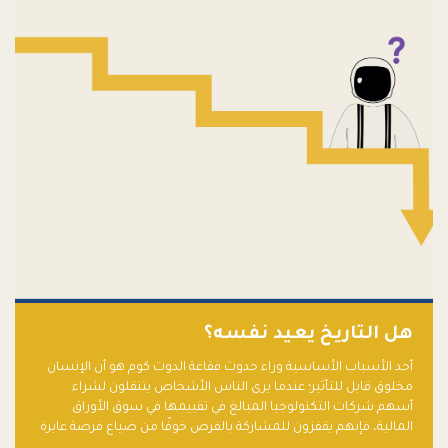
هل التاريخ يعيد نفسه؟
أحد الأسباب الأساسية وراء حدوث فقاعة الدوت كوم هو أن الإنسان
مخلوق قابل للتأثير؛ عندما يرى الناس الأشخاص يتنقلون لشراء
أسهم شركات التكنولوجيا المبالغ في تقييمها في سوق الأوراق
المالية، فإنهم يقفزون للمشاركة بالفرص خوفًا من ضياع فرصة عابرة