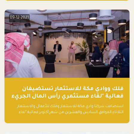
دولار أمريكي)، بقيادة شركتي دعم المنشآت المحدودة وتسارع القابضة
– التابعة لشركة يزيد الراجحي القابضة.
09-12-2021
فلك ووادي مكة للاستثمار تستضيفان
فعالية "لقاء مستثمري رأس المال الجريء
في المنطقة"
استضافت شركتا وادي مكة للاستثمار وفلك للأعمال والاستثمار
الثلاثاء الموافق السادس والعشرين من شهر أكتوبر فعالية "لقاء
مستثمري رأس المال الجريء في المنطقة" الذي جمع أكثر من 30
مشاركاً من أبرز صناديق رأس المال الجريء وممثلي المؤسسات
الاستثمارية التقنية في المنطقة.