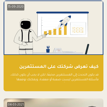
15-09-2020
كيف تعرض شركتك على المستثمرين
قد يكون التحدث إلى المستثمرين مخيفًا، لكن لا يجب أن يكون كذلك،
فأسئلة المستثمرين ليست صعبة أو معقدة، ويمكنك توقعها
والاستعداد لها جيدًا مسبقًا
04-03-2021