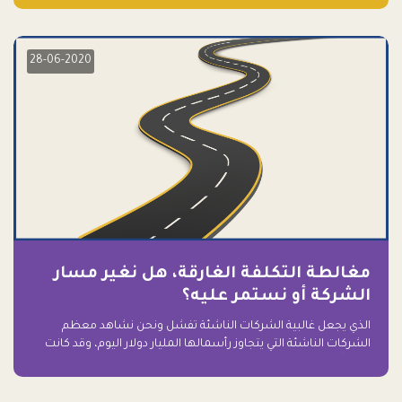
28-06-2020
مغالطة التكلفة الغارقة، هل نغير مسار
الشركة أو نستمر عليه؟
الذي يجعل غالبية الشركات الناشئة تفشل ونحن نشاهد معظم
الشركات الناشئة التي يتجاوز رأسمالها المليار دولار اليوم، وقد كانت
سابقاً على حافة الانهيار والفشل؟ ببساطة: التعلق بها.