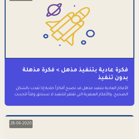
فكرة عادية بتنفيذ مذهل > فكرة مذهلة
بدون تنفيذ
الأفكار العادية بتنفيذ مذهل قد تصبح أفكاراً خلابة إذا نُفذت بالشكل
الصحيح، والأفكار العبقرية التي تفتقر للتنفيذ لا تستحق وقتاً للحديث
عنها حتى
28-06-2020