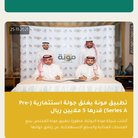
25-11-2021
تطبيق مونة يغلق جولة استثمارية (Pre-
Series A) قدرها 5 ملايين ريال
أعلنت شركة مونة الدولية، مطورة تطبيق مونة المختص ببيع
المنتجات الغذائية والسلع الاستهلاكية، عن إغلاق جولتها
الاستثمارية (Pre- series A) بقيمة 5 ملايين ريال سعودي (1.3 مليون