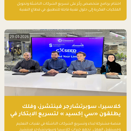
اختتام برنامج متخصص ركّز على تسريع الشركات الناشئة وتحويل
الملكيات الفكرية إلى حلول تقنية قابلة للتطبيق في قطاع التقنية
المالية
29-01-2026
كلاسيرا، سوبرتشارجر فينتشرز، وفلك
يطلقون «سي إكسيد » لتسريع الابتكار في
تقنيات التعليم ومستقبل العمل
منصة مشتركة لبناء وتسريع الشركات الناشئة في تقنيات التعليم
ومستقبل العمل، تجمع خبرات كلاسيرا وسوبرتشارجر فينتشرز