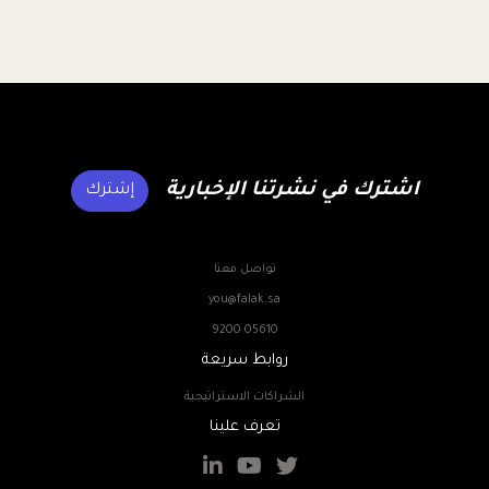
اشترك في نشرتنا الإخبارية
إشترك
تواصل معنا
you@falak.sa
9200 05610
روابط سريعة
الشراكات الاستراتيجية
تعرف علينا