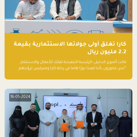
كارا تغلق أولى جولاتها الاستثمارية بقيمة
2.2 مليون ريال
قالت أضوى الدخيل، الرئيسة التنفيذية لفلك للأعمال والاستثمار:
“نحن فخورون بأننا لعبنا دورًا هاما في رحلة كارا ومترقبين لرؤيتهم
يواصلون إحداث تأثير إيجابي على البيئة. إن التزامهم بالاستدامة ليس
جيدًا لكوكبنا فحسب، بل إنه جيد أيضًا للأعمال”.
16-05-2024