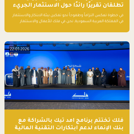
تطلقان تقريرًا رائدًا حول الاستثمار الجريء
في الذكاء الاصطناعي بالمملكة العربية
في خطوة تعكس التزاماً وطموحاً نحو تمكين بيئة الابتكار والاستثمار
السعودية
في المملكة العربية السعودية, نحن في فلك للأعمال والاستثمار
بالتعاون مع منصة بيان نعلن عن إطلاق تقرير "الاستثمار الجريء في
الذكاء الاصطناعي: خارطة الطريق للمستثمرين ورواد الأعمال في
السعودية"
22-01-2026
فلك تختتم برنامج امد تيك بالشراكة مع
بنك الإنماء لدعم ابتكارات التقنية المالية