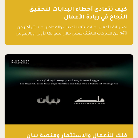
كيف تتفادى أخطاء البدايات لتحقيق
النجاح في ريادة الأعمال
تعد ريادة الأعمال رحلة مليئة بالتحديات والمخاطر، حيث أن أكثر من
70% من الشركات الناشئة تفشل خلال سنواتها الأولى. وبالرغم من
حماسة رواد الأعمال وطموحاتهم، فإن هناك أخطاء شائعة يقع فيها
الكثيرون في بداية رحلتهم، وهي التي قد تعرقل نجاحهم. في هذا
المقال، سنتعرف على أبرز هذه الأخطاء وكيفية تفاديها لضمان نجاح
مشروعك الناشئ.
17-02-2025
فلك للأعمال والاستثمار ومنصة بيان