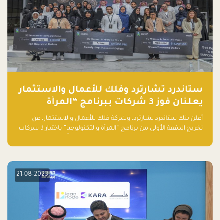
ستاندرد تشارترد وفلك للأعمال والاستثمار
يعلنان فوز 3 شركات ببرنامج “المرأة
والتكنولوجيا”
أعلن بنك ستاندرد تشارترد، وشركة فلك للأعمال والاستثمار، عن
تخريج الدفعة الأولى من برنامج “المرأة والتكنولوجيا” باختيار 3 شركات
ناشئة تقودها نساء من قبل لجنة مستقلة من الحكّام. وقدمت رائدات
الأعمال، اللواتي خضعن لبرنامج حاضنة مدته 8 أسابيع، أفكاراً مبتكرة
في مختلف القطاعات، بما فيها التكنولوجيا المالية والصحية والعقارية
والترفيه التعليمي
21-08-2023