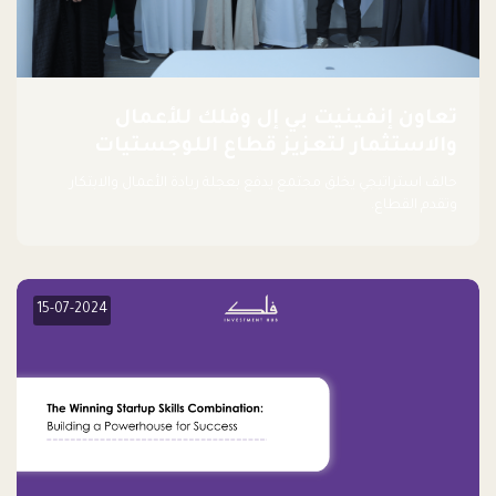
تعاون إنفينيت بي إل وفلك للأعمال
والاستثمار لتعزيز قطاع اللوجستيات
حالف استراتيجي يخلق مجتمع يدفع بعجلة ريادة الأعمال والابتكار
وتقدم القطاع.
15-07-2024