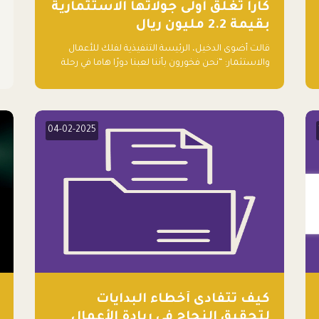
كارا تغلق أولى جولاتها الاستثمارية
بقيمة 2.2 مليون ريال
قالت أضوى الدخيل، الرئيسة التنفيذية لفلك للأعمال
والاستثمار: “نحن فخورون بأننا لعبنا دورًا هاما في رحلة
كارا ومترقبين لرؤيتهم يواصلون إحداث تأثير إيجابي على
البيئة. إن التزامهم بالاستدامة ليس جيدًا لكوكبنا
فحسب، بل إنه جيد أيضًا للأعمال”.
04-02-2025
كيف تتفادى أخطاء البدايات
لتحقيق النجاح في ريادة الأعمال