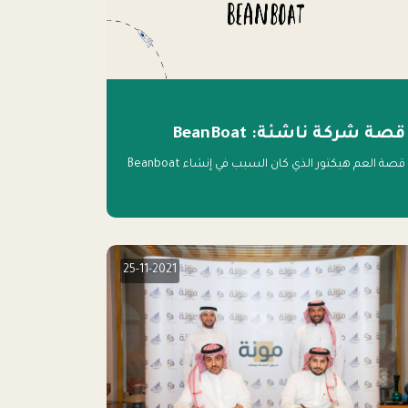
قصة شركة ناشئة: BeanBoat
قصة العم هيكتور الذي كان السبب في إنشاء Beanboat
25-11-2021