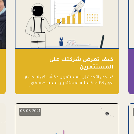
كيف تعرض شركتك على
المستثمرين
قد يكون التحدث إلى المستثمرين مخيفًا، لكن لا يجب أن
يكون كذلك، فأسئلة المستثمرين ليست صعبة أو
معقدة، ويمكنك توقعها والاستعداد لها جيدًا مسبقًا
06-06-2021