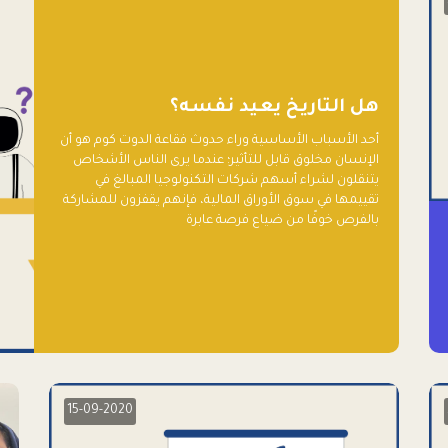
هل التاريخ يعيد نفسه؟
أحد الأسباب الأساسية وراء حدوث فقاعة الدوت كوم هو أن
الإنسان مخلوق قابل للتأثير؛ عندما يرى الناس الأشخاص
يتنقلون لشراء أسهم شركات التكنولوجيا المبالغ في
تقييمها في سوق الأوراق المالية، فإنهم يقفزون للمشاركة
بالفرص خوفًا من ضياع فرصة عابرة
15-09-2020