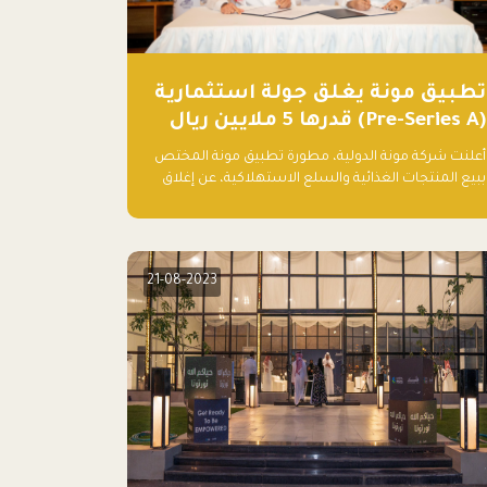
تطبيق مونة يغلق جولة استثمارية
(Pre-Series A) قدرها 5 ملايين ريال
أعلنت شركة مونة الدولية، مطورة تطبيق مونة المختص
ببيع المنتجات الغذائية والسلع الاستهلاكية، عن إغلاق
جولتها الاستثمارية (Pre- series A) بقيمة 5 ملايين ريال
سعودي (1.3 مليون دولار أمريكي)، بقيادة شركتي دعم
المنشآت المحدودة وتسارع القابضة – التابعة لشركة يزيد
الراجحي القابضة.
21-08-2023