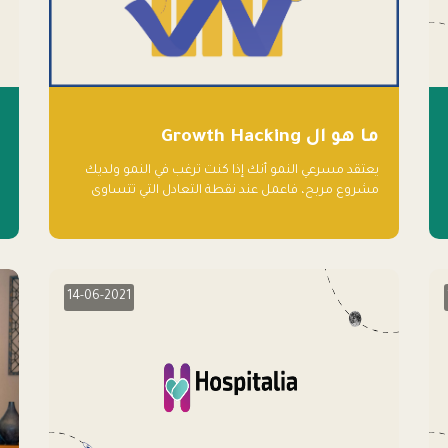
ما هو ال Growth Hacking
يعتقد مسرعي النمو أنك إذا كنت ترغب في النمو ولديك
مشروع مربح، فاعمل عند نقطة التعادل التي تتساوى
فيها النفقات والإيرادات، وأعد استثمار الربح.
14-06-2021