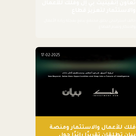
تعاون إنفينيت بي إل وفلك للأعمال
والاستثمار لتعزيز قطاع
اللوجستيات
حالف استراتيجي يخلق مجتمع يدفع بعجلة ريادة الأعمال
والابتكار وتقدم القطاع.
17-02-2025
فلك للأعمال والاستثمار ومنصة
بيان تطلقان تقريرًا رائدًا حول