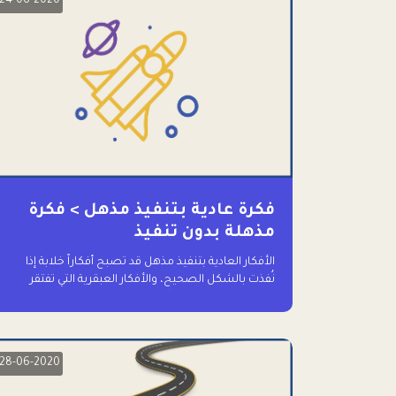
24-06-2020
فكرة عادية بتنفيذ مذهل > فكرة
مذهلة بدون تنفيذ
الأفكار العادية بتنفيذ مذهل قد تصبح أفكاراً خلابة إذا
نُفذت بالشكل الصحيح، والأفكار العبقرية التي تفتقر
للتنفيذ لا تستحق وقتاً للحديث عنها حتى
28-06-2020