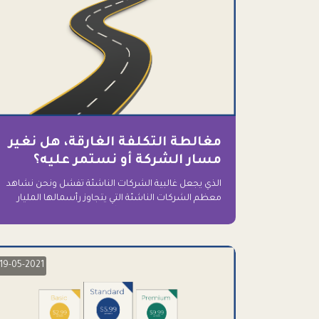
مغالطة التكلفة الغارقة، هل نغير
مسار الشركة أو نستمر عليه؟
الذي يجعل غالبية الشركات الناشئة تفشل ونحن نشاهد
معظم الشركات الناشئة التي يتجاوز رأسمالها المليار
دولار اليوم، وقد كانت سابقاً على حافة الانهيار والفشل؟
ببساطة: التعلق بها.
19-05-2021