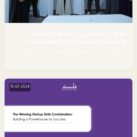
تعاون إنفينيت بي إل وفلك للأعمال
والاستثمار لتعزيز قطاع اللوجستيات
حالف استراتيجي يخلق مجتمع يدفع بعجلة ريادة الأعمال والابتكار
وتقدم القطاع.
15-07-2024