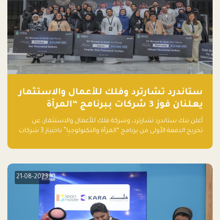
ستاندرد تشارترد وفلك للأعمال والاستثمار
يعلنان فوز 3 شركات ببرنامج “المرأة
والتكنولوجيا”
أعلن بنك ستاندرد تشارترد، وشركة فلك للأعمال والاستثمار، عن
تخريج الدفعة الأولى من برنامج “المرأة والتكنولوجيا” باختيار 3 شركات
ناشئة تقودها نساء من قبل لجنة مستقلة من الحكّام. وقدمت رائدات
الأعمال، اللواتي خضعن لبرنامج حاضنة مدته 8 أسابيع، أفكاراً مبتكرة
في مختلف القطاعات، بما فيها التكنولوجيا المالية والصحية والعقارية
والترفيه التعليمي
21-08-2023