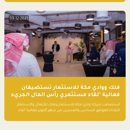
دولار أمريكي)، بقيادة شركتي دعم المنشآت المحدودة وتسارع القابضة
– التابعة لشركة يزيد الراجحي القابضة.
09-12-2021
فلك ووادي مكة للاستثمار تستضيفان
فعالية "لقاء مستثمري رأس المال الجريء
في المنطقة"
استضافت شركتا وادي مكة للاستثمار وفلك للأعمال والاستثمار
الثلاثاء الموافق السادس والعشرين من شهر أكتوبر فعالية "لقاء
مستثمري رأس المال الجريء في المنطقة" الذي جمع أكثر من 30
مشاركاً من أبرز صناديق رأس المال الجريء وممثلي المؤسسات
الاستثمارية التقنية في المنطقة.