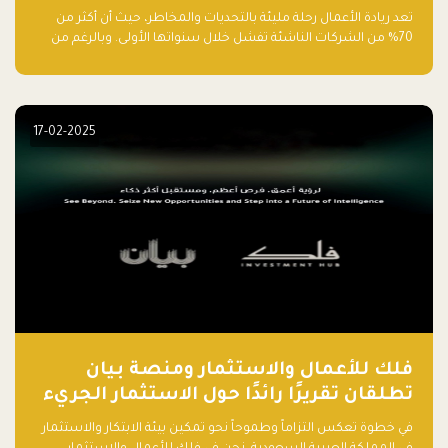
تعد ريادة الأعمال رحلة مليئة بالتحديات والمخاطر، حيث أن أكثر من
70% من الشركات الناشئة تفشل خلال سنواتها الأولى. وبالرغم من
حماسة رواد الأعمال وطموحاتهم، فإن هناك أخطاء شائعة يقع فيها
الكثيرون في بداية رحلتهم، وهي التي قد تعرقل نجاحهم. في هذا
المقال، سنتعرف على أبرز هذه الأخطاء وكيفية تفاديها لضمان نجاح
مشروعك الناشئ.
17-02-2025
فلك للأعمال والاستثمار ومنصة بيان
تطلقان تقريرًا رائدًا حول الاستثمار الجريء
في الذكاء الاصطناعي بالمملكة العربية
في خطوة تعكس التزاماً وطموحاً نحو تمكين بيئة الابتكار والاستثمار
السعودية