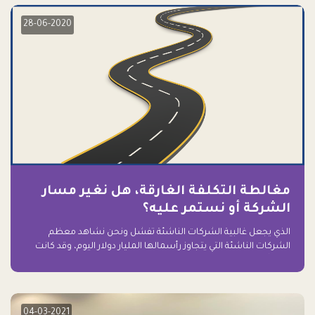
28-06-2020
مغالطة التكلفة الغارقة، هل نغير مسار
الشركة أو نستمر عليه؟
الذي يجعل غالبية الشركات الناشئة تفشل ونحن نشاهد معظم
الشركات الناشئة التي يتجاوز رأسمالها المليار دولار اليوم، وقد كانت
سابقاً على حافة الانهيار والفشل؟ ببساطة: التعلق بها.
04-03-2021