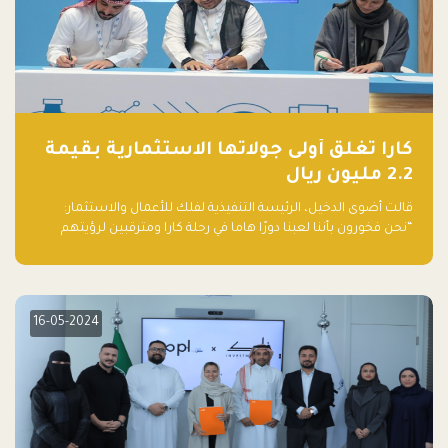
كارا تغلق أولى جولاتها الاستثمارية بقيمة
2.2 مليون ريال
قالت أضوى الدخيل، الرئيسة التنفيذية لفلك للأعمال والاستثمار:
“نحن فخورون بأننا لعبنا دورًا هاما في رحلة كارا ومترقبين لرؤيتهم
يواصلون إحداث تأثير إيجابي على البيئة. إن التزامهم بالاستدامة ليس
جيدًا لكوكبنا فحسب، بل إنه جيد أيضًا للأعمال”.
16-05-2024