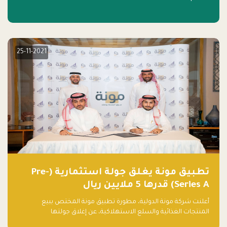
25-11-2021
تطبيق مونة يغلق جولة استثمارية (Pre-
Series A) قدرها 5 ملايين ريال
أعلنت شركة مونة الدولية، مطورة تطبيق مونة المختص ببيع
المنتجات الغذائية والسلع الاستهلاكية، عن إغلاق جولتها
الاستثمارية (Pre- series A) بقيمة 5 ملايين ريال سعودي (1.3 مليون