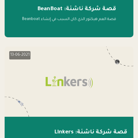
قصة شركة ناشئة: BeanBoat
قصة العم هيكتور الذي كان السبب في إنشاء Beanboat
13-06-2021
قصة شركة ناشئة: Linkers