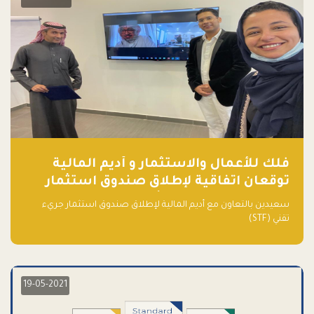
فلك للأعمال والاستثمار و أديم المالية
توقعان اتفاقية لإطلاق صندوق استثمار
جريء تقني (STF) - مشغل من قبل فـلك
سعيدين بالتعاون مع أديم المالية لإطلاق صندوق استثمار جريء
تقني (STF)
19-05-2021