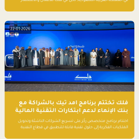
في المملكة العربية السعودية, نحن في فلك للأعمال والاستثمار
بالتعاون مع منصة بيان نعلن عن إطلاق تقرير "الاستثمار الجريء في
الذكاء الاصطناعي: خارطة الطريق للمستثمرين ورواد الأعمال في
السعودية"
22-01-2026
فلك تختتم برنامج امد تيك بالشراكة مع
بنك الإنماء لدعم ابتكارات التقنية المالية
اختتام برنامج متخصص ركّز على تسريع الشركات الناشئة وتحويل
الملكيات الفكرية إلى حلول تقنية قابلة للتطبيق في قطاع التقنية
المالية