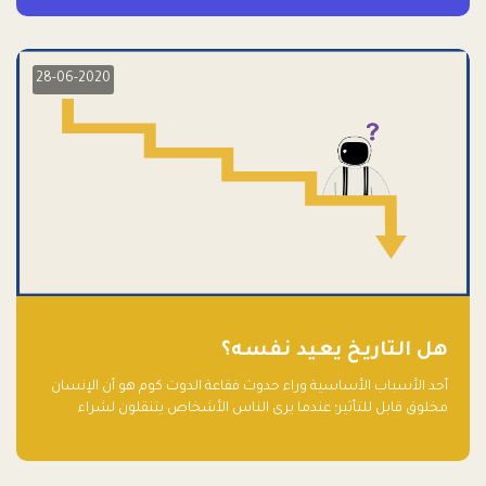
28-06-2020
هل التاريخ يعيد نفسه؟
أحد الأسباب الأساسية وراء حدوث فقاعة الدوت كوم هو أن الإنسان
مخلوق قابل للتأثير؛ عندما يرى الناس الأشخاص يتنقلون لشراء
أسهم شركات التكنولوجيا المبالغ في تقييمها في سوق الأوراق
المالية، فإنهم يقفزون للمشاركة بالفرص خوفًا من ضياع فرصة عابرة