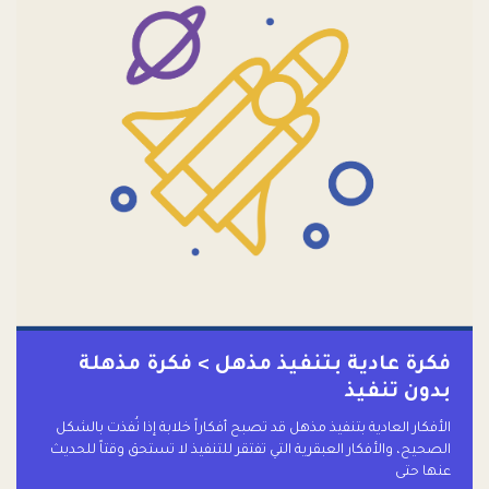
فكرة عادية بتنفيذ مذهل > فكرة مذهلة
بدون تنفيذ
الأفكار العادية بتنفيذ مذهل قد تصبح أفكاراً خلابة إذا نُفذت بالشكل
الصحيح، والأفكار العبقرية التي تفتقر للتنفيذ لا تستحق وقتاً للحديث
عنها حتى