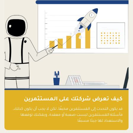
كيف تعرض شركتك على المستثمرين
قد يكون التحدث إلى المستثمرين مخيفًا، لكن لا يجب أن يكون كذلك،
فأسئلة المستثمرين ليست صعبة أو معقدة، ويمكنك توقعها
والاستعداد لها جيدًا مسبقًا