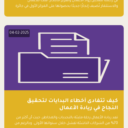
في رحلتنا لتمكين رواد الأعمال وتعزيز الابتكار، فلك للأعمال
والاستثمار تُضيف إنجازًا جديدًا بحصولها على المركز الأول في جائزة
التميز في المشاريع العالمية لعام 2024 في فئة ريادة الأعمال.
04-02-2025
كيف تتفادى أخطاء البدايات لتحقيق
النجاح في ريادة الأعمال
تعد ريادة الأعمال رحلة مليئة بالتحديات والمخاطر، حيث أن أكثر من
70% من الشركات الناشئة تفشل خلال سنواتها الأولى. وبالرغم من