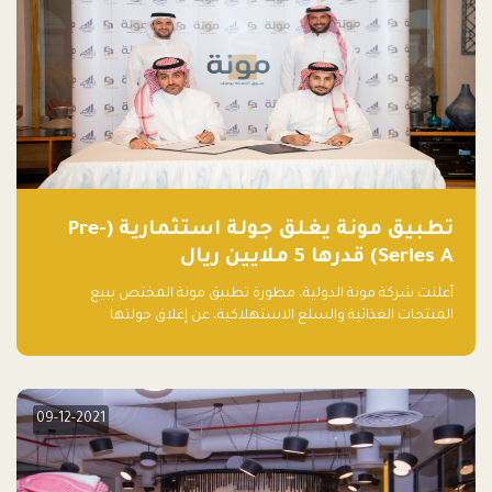
تطبيق مونة يغلق جولة استثمارية (Pre-
Series A) قدرها 5 ملايين ريال
أعلنت شركة مونة الدولية، مطورة تطبيق مونة المختص ببيع
المنتجات الغذائية والسلع الاستهلاكية، عن إغلاق جولتها
الاستثمارية (Pre- series A) بقيمة 5 ملايين ريال سعودي (1.3 مليون
دولار أمريكي)، بقيادة شركتي دعم المنشآت المحدودة وتسارع القابضة
– التابعة لشركة يزيد الراجحي القابضة.
09-12-2021