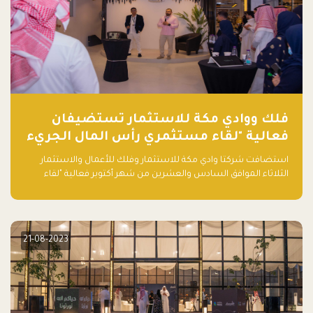
فلك ووادي مكة للاستثمار تستضيفان
فعالية "لقاء مستثمري رأس المال الجريء
في المنطقة"
استضافت شركتا وادي مكة للاستثمار وفلك للأعمال والاستثمار
الثلاثاء الموافق السادس والعشرين من شهر أكتوبر فعالية "لقاء
مستثمري رأس المال الجريء في المنطقة" الذي جمع أكثر من 30
مشاركاً من أبرز صناديق رأس المال الجريء وممثلي المؤسسات
الاستثمارية التقنية في المنطقة.
21-08-2023