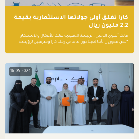
كارا تغلق أولى جولاتها الاستثمارية بقيمة
2.2 مليون ريال
قالت أضوى الدخيل، الرئيسة التنفيذية لفلك للأعمال والاستثمار:
“نحن فخورون بأننا لعبنا دورًا هاما في رحلة كارا ومترقبين لرؤيتهم
يواصلون إحداث تأثير إيجابي على البيئة. إن التزامهم بالاستدامة ليس
جيدًا لكوكبنا فحسب، بل إنه جيد أيضًا للأعمال”.
16-05-2024