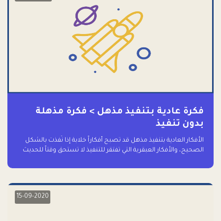
فكرة عادية بتنفيذ مذهل > فكرة مذهلة
بدون تنفيذ
الأفكار العادية بتنفيذ مذهل قد تصبح أفكاراً خلابة إذا نُفذت بالشكل
الصحيح، والأفكار العبقرية التي تفتقر للتنفيذ لا تستحق وقتاً للحديث
عنها حتى
15-09-2020