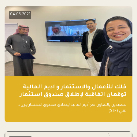
04-03-2021
فلك للأعمال والاستثمار و أديم المالية
توقعان اتفاقية لإطلاق صندوق استثمار
جريء تقني (STF) - مشغل من قبل فـلك
سعيدين بالتعاون مع أديم المالية لإطلاق صندوق استثمار جريء
تقني (STF)