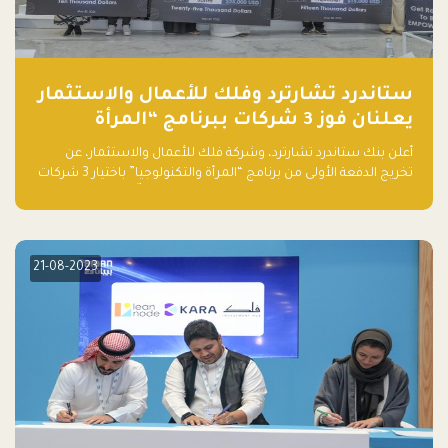
ستاندرد تشارترد وفلك للأعمال والاستثمار
يعلنان فوز 3 شركات ببرنامج “المرأة
والتكنولوجيا”
أعلن بنك ستاندرد تشارترد، وشركة فلك للأعمال والاستثمار، عن
تخريج الدفعة الأولى من برنامج “المرأة والتكنولوجيا” باختيار 3 شركات
ناشئة تقودها نساء من قبل لجنة مستقلة من الحكّام. وقدمت رائدات
الأعمال، اللواتي خضعن لبرنامج حاضنة مدته 8 أسابيع، أفكاراً مبتكرة
في مختلف القطاعات، بما فيها التكنولوجيا المالية والصحية والعقارية
والترفيه التعليمي
21-08-2023