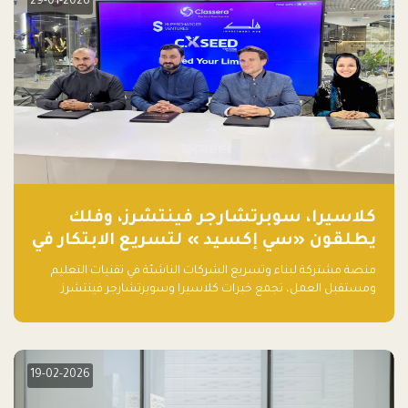
29-01-2026
كلاسيرا، سوبرتشارجر فينتشرز، وفلك
يطلقون «سي إكسيد » لتسريع الابتكار في
تقنيات التعليم ومستقبل العمل
منصة مشتركة لبناء وتسريع الشركات الناشئة في تقنيات التعليم
ومستقبل العمل، تجمع خبرات كلاسيرا وسوبرتشارجر فينتشرز
ومجموعة فلك لدعم النمو والتوسع من المملكة إلى الأسواق
العالمية.
19-02-2026