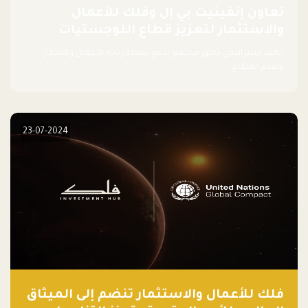
تعاون إنفينيت بي إل وفلك للأعمال
والاستثمار لتعزيز قطاع اللوجستيات
حالف استراتيجي يخلق مجتمع يدفع بعجلة ريادة الأعمال والابتكار
وتقدم القطاع.
23-07-2024
فلك للأعمال والاستثمار تنضم إلى الميثاق