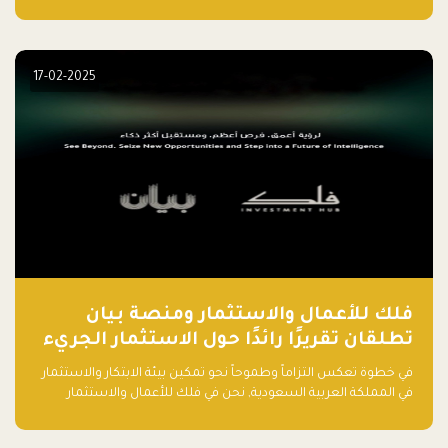
حماسة رواد الأعمال وطموحاتهم، فإن هناك أخطاء شائعة يقع فيها
الكثيرون في بداية رحلتهم، وهي التي قد تعرقل نجاحهم. في هذا
المقال، سنتعرف على أبرز هذه الأخطاء وكيفية تفاديها لضمان نجاح
مشروعك الناشئ.
17-02-2025
فلك للأعمال والاستثمار ومنصة بيان
تطلقان تقريرًا رائدًا حول الاستثمار الجريء
في الذكاء الاصطناعي بالمملكة العربية
في خطوة تعكس التزاماً وطموحاً نحو تمكين بيئة الابتكار والاستثمار
السعودية
في المملكة العربية السعودية, نحن في فلك للأعمال والاستثمار
بالتعاون مع منصة بيان نعلن عن إطلاق تقرير "الاستثمار الجريء في
الذكاء الاصطناعي: خارطة الطريق للمستثمرين ورواد الأعمال في