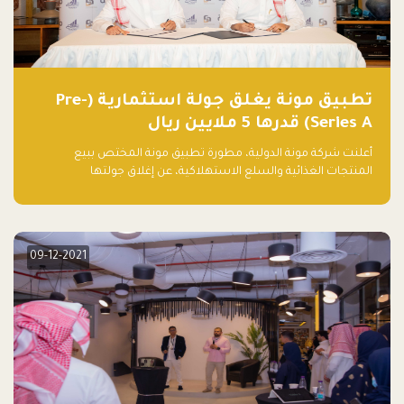
تطبيق مونة يغلق جولة استثمارية (Pre-
Series A) قدرها 5 ملايين ريال
أعلنت شركة مونة الدولية، مطورة تطبيق مونة المختص ببيع
المنتجات الغذائية والسلع الاستهلاكية، عن إغلاق جولتها
الاستثمارية (Pre- series A) بقيمة 5 ملايين ريال سعودي (1.3 مليون
دولار أمريكي)، بقيادة شركتي دعم المنشآت المحدودة وتسارع القابضة
– التابعة لشركة يزيد الراجحي القابضة.
09-12-2021