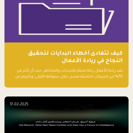
كيف تتفادى أخطاء البدايات لتحقيق
النجاح في ريادة الأعمال
تعد ريادة الأعمال رحلة مليئة بالتحديات والمخاطر، حيث أن أكثر من
70% من الشركات الناشئة تفشل خلال سنواتها الأولى. وبالرغم من
حماسة رواد الأعمال وطموحاتهم، فإن هناك أخطاء شائعة يقع فيها
الكثيرون في بداية رحلتهم، وهي التي قد تعرقل نجاحهم. في هذا
المقال، سنتعرف على أبرز هذه الأخطاء وكيفية تفاديها لضمان نجاح
مشروعك الناشئ.
17-02-2025