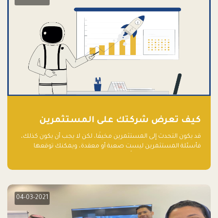
كيف تعرض شركتك على المستثمرين
قد يكون التحدث إلى المستثمرين مخيفًا، لكن لا يجب أن يكون كذلك،
فأسئلة المستثمرين ليست صعبة أو معقدة، ويمكنك توقعها
والاستعداد لها جيدًا مسبقًا
04-03-2021