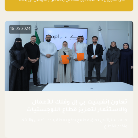
“نحن فخورون بأننا لعبنا دورًا هاما في رحلة كارا ومترقبين لرؤيتهم
يواصلون إحداث تأثير إيجابي على البيئة. إن التزامهم بالاستدامة ليس
جيدًا لكوكبنا فحسب، بل إنه جيد أيضًا للأعمال”.
16-05-2024
تعاون إنفينيت بي إل وفلك للأعمال
والاستثمار لتعزيز قطاع اللوجستيات
حالف استراتيجي يخلق مجتمع يدفع بعجلة ريادة الأعمال والابتكار
وتقدم القطاع.