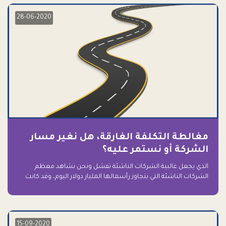
28-06-2020
مغالطة التكلفة الغارقة، هل نغير مسار
الشركة أو نستمر عليه؟
الذي يجعل غالبية الشركات الناشئة تفشل ونحن نشاهد معظم
الشركات الناشئة التي يتجاوز رأسمالها المليار دولار اليوم، وقد كانت
سابقاً على حافة الانهيار والفشل؟ ببساطة: التعلق بها.
15-09-2020