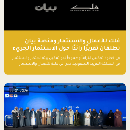
فلك للأعمال والاستثمار ومنصة بيان
تطلقان تقريرًا رائدًا حول الاستثمار الجريء
في الذكاء الاصطناعي بالمملكة العربية
في خطوة تعكس التزاماً وطموحاً نحو تمكين بيئة الابتكار والاستثمار
السعودية
في المملكة العربية السعودية, نحن في فلك للأعمال والاستثمار
بالتعاون مع منصة بيان نعلن عن إطلاق تقرير "الاستثمار الجريء في
الذكاء الاصطناعي: خارطة الطريق للمستثمرين ورواد الأعمال في
السعودية"
22-01-2026