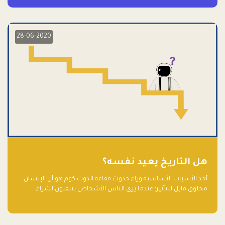
28-06-2020
هل التاريخ يعيد نفسه؟
أحد الأسباب الأساسية وراء حدوث فقاعة الدوت كوم هو أن الإنسان
مخلوق قابل للتأثير؛ عندما يرى الناس الأشخاص يتنقلون لشراء
أسهم شركات التكنولوجيا المبالغ في تقييمها في سوق الأوراق
المالية، فإنهم يقفزون للمشاركة بالفرص خوفًا من ضياع فرصة عابرة