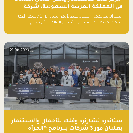
في المملكة العربية السعودية، شركة
ناشئة تلو الأخرى."
"يجب ألا يتم تمكين النساء فقط لأنهن نساء، بل لأن لديهن أعمال
مبتكرة يمكنها المنافسة في الأسواق العالمية وأن تصبح
"اليونيكورنز" التالية المولودة في المملكة العربية السعودية
21-08-2023
ستاندرد تشارترد وفلك للأعمال والاستثمار
يعلنان فوز 3 شركات ببرنامج “المرأة