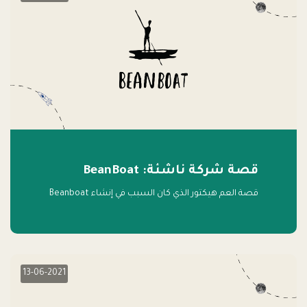
قصة شركة ناشئة: BeanBoat
قصة العم هيكتور الذي كان السبب في إنشاء Beanboat
13-06-2021