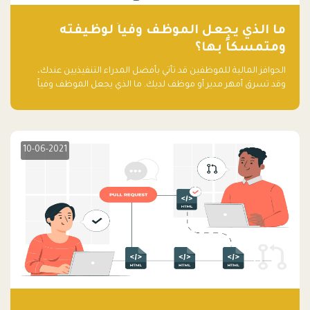
ما الذي يجعل الموظف وفياً لوظيفته
ومتمسكاً بها؟
الحوافز المالية للموظفين قد تأتي بأفضل المدراء التنفيذيين عندك،
وقد تسرق أمهر مدير أو موظف لديك. ما الذي يجعل الموظف وفياً
لوظيفته ويجعله متمسكاً بها؟
10-06-2021