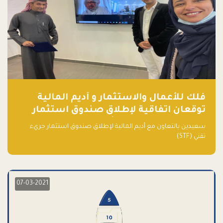
فلك للأعمال والاستثمار و أديم المالية
توقعان اتفاقية لإطلاق صندوق استثمار
جريء تقني (STF) - مشغل من قبل فـلك
سعيدين بالتعاون مع أديم المالية لإطلاق صندوق استثمار جريء
تقني (STF)
07-03-2021