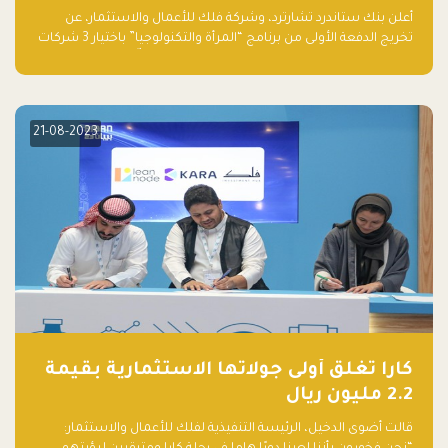
والتكنولوجيا”
أعلن بنك ستاندرد تشارترد، وشركة فلك للأعمال والاستثمار، عن
تخريج الدفعة الأولى من برنامج “المرأة والتكنولوجيا” باختيار 3 شركات
ناشئة تقودها نساء من قبل لجنة مستقلة من الحكّام. وقدمت رائدات
الأعمال، اللواتي خضعن لبرنامج حاضنة مدته 8 أسابيع، أفكاراً مبتكرة
في مختلف القطاعات، بما فيها التكنولوجيا المالية والصحية والعقارية
والترفيه التعليمي
21-08-2023
كارا تغلق أولى جولاتها الاستثمارية بقيمة
2.2 مليون ريال
قالت أضوى الدخيل، الرئيسة التنفيذية لفلك للأعمال والاستثمار: