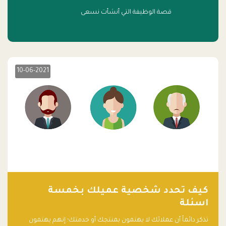
قصة الوظيفة التي أنشأت نسعى
10-06-2021
كيف تحدد شخصية عميلك بخمسة
اسئلة
تذكر دائماً أن عملائك لا يهتمون بمنتجك أو خدمتك؛ إنهم يهتمون