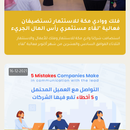
فلك ووادي مكة للاستثمار تستضيفان
فعالية "لقاء مستثمري رأس المال الجريء
في المنطقة"
استضافت شركتا وادي مكة للاستثمار وفلك للأعمال والاستثمار
الثلاثاء الموافق السادس والعشرين من شهر أكتوبر فعالية "لقاء
مستثمري رأس المال الجريء في المنطقة" الذي جمع أكثر من 30
مشاركاً من أبرز صناديق رأس المال الجريء وممثلي المؤسسات
الاستثمارية التقنية في المنطقة.
16-12-2021