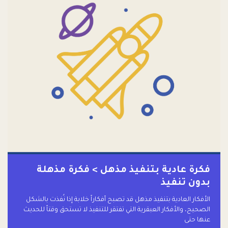
فكرة عادية بتنفيذ مذهل > فكرة مذهلة
بدون تنفيذ
الأفكار العادية بتنفيذ مذهل قد تصبح أفكاراً خلابة إذا نُفذت بالشكل
الصحيح، والأفكار العبقرية التي تفتقر للتنفيذ لا تستحق وقتاً للحديث
عنها حتى