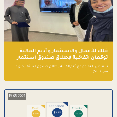
فلك للأعمال والاستثمار و أديم المالية
توقعان اتفاقية لإطلاق صندوق استثمار
جريء تقني (STF) - مشغل من قبل فـلك
سعيدين بالتعاون مع أديم المالية لإطلاق صندوق استثمار جريء
تقني (STF)
19-05-2021