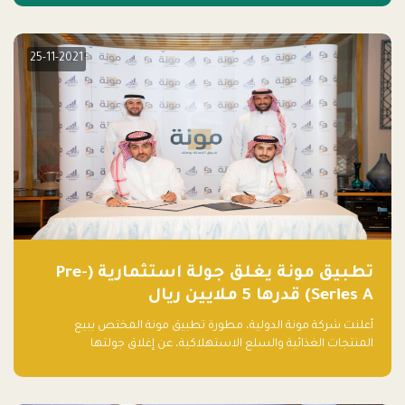
25-11-2021
تطبيق مونة يغلق جولة استثمارية (Pre-
Series A) قدرها 5 ملايين ريال
أعلنت شركة مونة الدولية، مطورة تطبيق مونة المختص ببيع
المنتجات الغذائية والسلع الاستهلاكية، عن إغلاق جولتها
الاستثمارية (Pre- series A) بقيمة 5 ملايين ريال سعودي (1.3 مليون
دولار أمريكي)، بقيادة شركتي دعم المنشآت المحدودة وتسارع القابضة
– التابعة لشركة يزيد الراجحي القابضة.