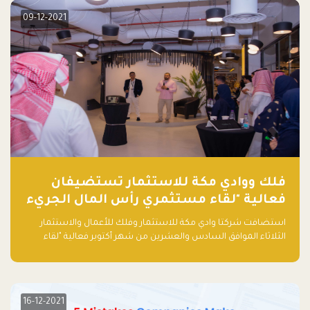
09-12-2021
فلك ووادي مكة للاستثمار تستضيفان
فعالية "لقاء مستثمري رأس المال الجريء
في المنطقة"
استضافت شركتا وادي مكة للاستثمار وفلك للأعمال والاستثمار
الثلاثاء الموافق السادس والعشرين من شهر أكتوبر فعالية "لقاء
مستثمري رأس المال الجريء في المنطقة" الذي جمع أكثر من 30
مشاركاً من أبرز صناديق رأس المال الجريء وممثلي المؤسسات
الاستثمارية التقنية في المنطقة.
16-12-2021