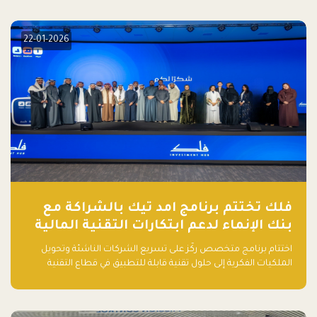
الذكاء الاصطناعي: خارطة الطريق للمستثمرين ورواد الأعمال في
السعودية"
22-01-2026
فلك تختتم برنامج امد تيك بالشراكة مع
بنك الإنماء لدعم ابتكارات التقنية المالية
اختتام برنامج متخصص ركّز على تسريع الشركات الناشئة وتحويل
الملكيات الفكرية إلى حلول تقنية قابلة للتطبيق في قطاع التقنية
المالية