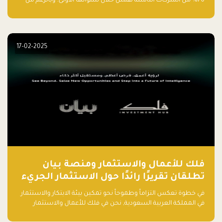
70% من الشركات الناشئة تفشل خلال سنواتها الأولى. وبالرغم من
حماسة رواد الأعمال وطموحاتهم، فإن هناك أخطاء شائعة يقع فيها
الكثيرون في بداية رحلتهم، وهي التي قد تعرقل نجاحهم. في هذا
المقال، سنتعرف على أبرز هذه الأخطاء وكيفية تفاديها لضمان نجاح
مشروعك الناشئ.
17-02-2025
فلك للأعمال والاستثمار ومنصة بيان
تطلقان تقريرًا رائدًا حول الاستثمار الجريء
في الذكاء الاصطناعي بالمملكة العربية
في خطوة تعكس التزاماً وطموحاً نحو تمكين بيئة الابتكار والاستثمار
السعودية
في المملكة العربية السعودية, نحن في فلك للأعمال والاستثمار
بالتعاون مع منصة بيان نعلن عن إطلاق تقرير "الاستثمار الجريء في