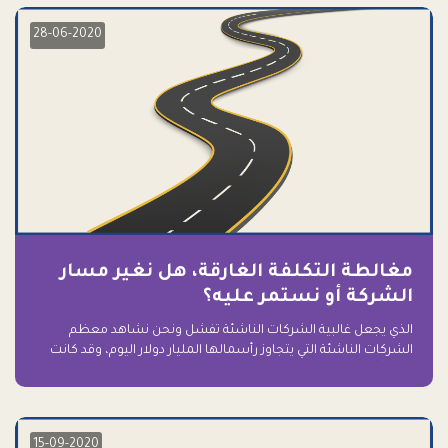
28-06-2020
مغالطة التكلفة الغارقة، هل نغير مسار
الشركة أو نستمر عليه؟
الذي يجعل غالبية الشركات الناشئة تفشل ونحن نشاهد معظم
الشركات الناشئة التي يتجاوز رأسمالها المليار دولار اليوم، وقد كانت
سابقاً على حافة الانهيار والفشل؟ ببساطة: التعلق بها.
15-09-2020