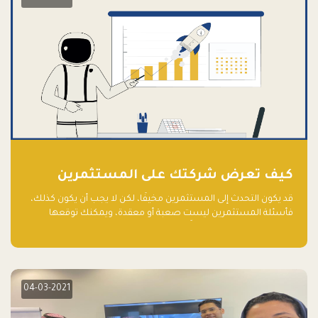
كيف تعرض شركتك على المستثمرين
قد يكون التحدث إلى المستثمرين مخيفًا، لكن لا يجب أن يكون كذلك،
فأسئلة المستثمرين ليست صعبة أو معقدة، ويمكنك توقعها
والاستعداد لها جيدًا مسبقًا
04-03-2021