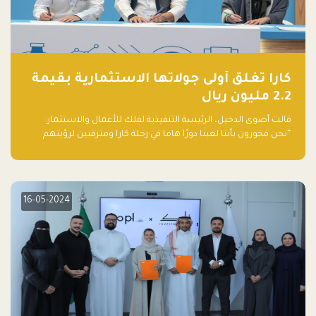
كارا تغلق أولى جولاتها الاستثمارية بقيمة
2.2 مليون ريال
قالت أضوى الدخيل، الرئيسة التنفيذية لفلك للأعمال والاستثمار:
“نحن فخورون بأننا لعبنا دورًا هاما في رحلة كارا ومترقبين لرؤيتهم
يواصلون إحداث تأثير إيجابي على البيئة. إن التزامهم بالاستدامة ليس
جيدًا لكوكبنا فحسب، بل إنه جيد أيضًا للأعمال”.
16-05-2024