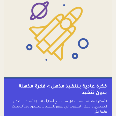
فكرة عادية بتنفيذ مذهل > فكرة مذهلة
بدون تنفيذ
الأفكار العادية بتنفيذ مذهل قد تصبح أفكاراً خلابة إذا نُفذت بالشكل
الصحيح، والأفكار العبقرية التي تفتقر للتنفيذ لا تستحق وقتاً للحديث
عنها حتى