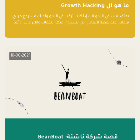
ما هو ال Growth Hacking
يعتقد مسرعي النمو أنك إذا كنت ترغب في النمو ولديك مشروع مربح،
فاعمل عند نقطة التعادل التي تتساوى فيها النفقات والإيرادات، وأعد
استثمار الربح.
10-06-2021
قصة شركة ناشئة: BeanBoat