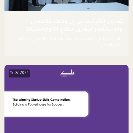
تعاون إنفينيت بي إل وفلك للأعمال
والاستثمار لتعزيز قطاع اللوجستيات
حالف استراتيجي يخلق مجتمع يدفع بعجلة ريادة الأعمال والابتكار
وتقدم القطاع.
15-07-2024