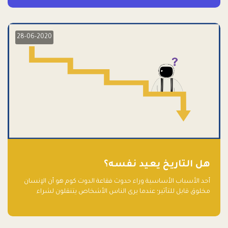
28-06-2020
هل التاريخ يعيد نفسه؟
أحد الأسباب الأساسية وراء حدوث فقاعة الدوت كوم هو أن الإنسان
مخلوق قابل للتأثير؛ عندما يرى الناس الأشخاص يتنقلون لشراء
أسهم شركات التكنولوجيا المبالغ في تقييمها في سوق الأوراق
المالية، فإنهم يقفزون للمشاركة بالفرص خوفًا من ضياع فرصة عابرة