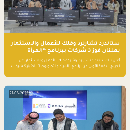
ستاندرد تشارترد وفلك للأعمال والاستثمار
يعلنان فوز 3 شركات ببرنامج “المرأة
والتكنولوجيا”
أعلن بنك ستاندرد تشارترد، وشركة فلك للأعمال والاستثمار، عن
تخريج الدفعة الأولى من برنامج “المرأة والتكنولوجيا” باختيار 3 شركات
ناشئة تقودها نساء من قبل لجنة مستقلة من الحكّام. وقدمت رائدات
الأعمال، اللواتي خضعن لبرنامج حاضنة مدته 8 أسابيع، أفكاراً مبتكرة
في مختلف القطاعات، بما فيها التكنولوجيا المالية والصحية والعقارية
والترفيه التعليمي
21-08-2023