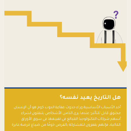
هل التاريخ يعيد نفسه؟
أحد الأسباب الأساسية وراء حدوث فقاعة الدوت كوم هو أن الإنسان
مخلوق قابل للتأثير؛ عندما يرى الناس الأشخاص يتنقلون لشراء
أسهم شركات التكنولوجيا المبالغ في تقييمها في سوق الأوراق
المالية، فإنهم يقفزون للمشاركة بالفرص خوفًا من ضياع فرصة عابرة