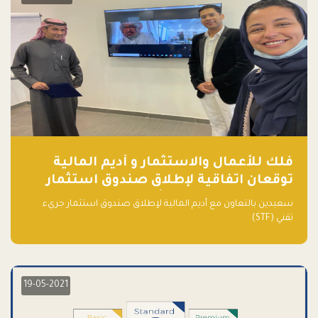
فلك للأعمال والاستثمار و أديم المالية
توقعان اتفاقية لإطلاق صندوق استثمار
جريء تقني (STF) - مشغل من قبل فـلك
سعيدين بالتعاون مع أديم المالية لإطلاق صندوق استثمار جريء
تقني (STF)
19-05-2021