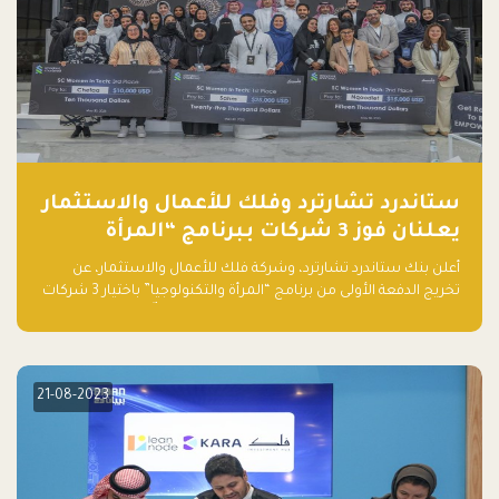
ستاندرد تشارترد وفلك للأعمال والاستثمار
يعلنان فوز 3 شركات ببرنامج “المرأة
والتكنولوجيا”
أعلن بنك ستاندرد تشارترد، وشركة فلك للأعمال والاستثمار، عن
تخريج الدفعة الأولى من برنامج “المرأة والتكنولوجيا” باختيار 3 شركات
ناشئة تقودها نساء من قبل لجنة مستقلة من الحكّام. وقدمت رائدات
الأعمال، اللواتي خضعن لبرنامج حاضنة مدته 8 أسابيع، أفكاراً مبتكرة
في مختلف القطاعات، بما فيها التكنولوجيا المالية والصحية والعقارية
والترفيه التعليمي
21-08-2023