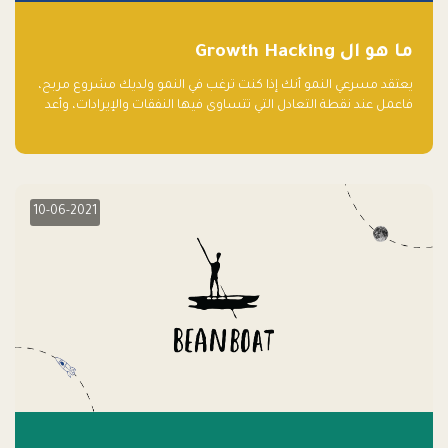
ما هو ال Growth Hacking
يعتقد مسرعي النمو أنك إذا كنت ترغب في النمو ولديك مشروع مربح،
فاعمل عند نقطة التعادل التي تتساوى فيها النفقات والإيرادات، وأعد
استثمار الربح.
10-06-2021