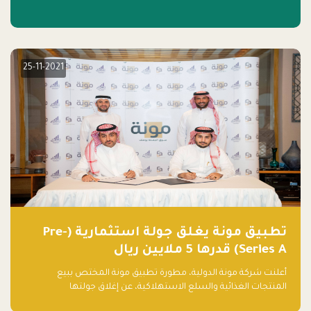
25-11-2021
تطبيق مونة يغلق جولة استثمارية (Pre-
Series A) قدرها 5 ملايين ريال
أعلنت شركة مونة الدولية، مطورة تطبيق مونة المختص ببيع
المنتجات الغذائية والسلع الاستهلاكية، عن إغلاق جولتها
الاستثمارية (Pre- series A) بقيمة 5 ملايين ريال سعودي (1.3 مليون