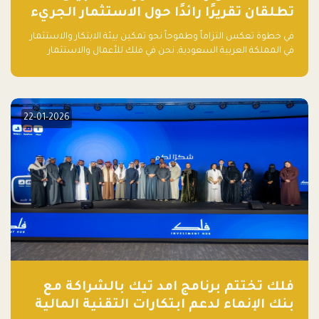
تطلقان تقريرًا رائدًا حول الاستثمار الجريء
في الذكاء الاصطناعي بالمملكة العربية
في خطوة تعكس التزاماً وطموحاً نحو تمكين بيئة الابتكار والاستثمار
السعودية
في المملكة العربية السعودية, نحن في فلك للأعمال والاستثمار
بالتعاون مع منصة بيان نعلن عن إطلاق تقرير "الاستثمار الجريء في
الذكاء الاصطناعي: خارطة الطريق للمستثمرين ورواد الأعمال في
السعودية"
22-01-2026
فلك تختتم برنامج امد تيك بالشراكة مع
بنك الإنماء لدعم ابتكارات التقنية المالية