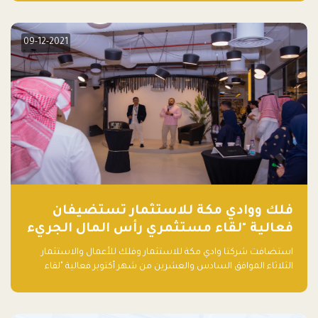
دولار أمريكي)، بقيادة شركتي دعم المنشآت المحدودة وتسارع القابضة
– التابعة لشركة يزيد الراجحي القابضة.
09-12-2021
فلك ووادي مكة للاستثمار تستضيفان
فعالية "لقاء مستثمري رأس المال الجريء
في المنطقة"
استضافت شركتا وادي مكة للاستثمار وفلك للأعمال والاستثمار
الثلاثاء الموافق السادس والعشرين من شهر أكتوبر فعالية "لقاء
مستثمري رأس المال الجريء في المنطقة" الذي جمع أكثر من 30
مشاركاً من أبرز صناديق رأس المال الجريء وممثلي المؤسسات
الاستثمارية التقنية في المنطقة.