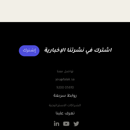
اشترك في نشرتنا الإخبارية
إشترك
تواصل معنا
you@falak.sa
9200 05610
روابط سريعة
الشراكات الاستراتيجية
تعرف علينا