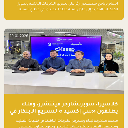
اختتام برنامج متخصص ركّز على تسريع الشركات الناشئة وتحويل
الملكيات الفكرية إلى حلول تقنية قابلة للتطبيق في قطاع التقنية
المالية
29-01-2026
كلاسيرا، سوبرتشارجر فينتشرز، وفلك
يطلقون «سي إكسيد » لتسريع الابتكار في
تقنيات التعليم ومستقبل العمل
منصة مشتركة لبناء وتسريع الشركات الناشئة في تقنيات التعليم
ومستقبل العمل، تجمع خبرات كلاسيرا وسوبرتشارجر فينتشرز