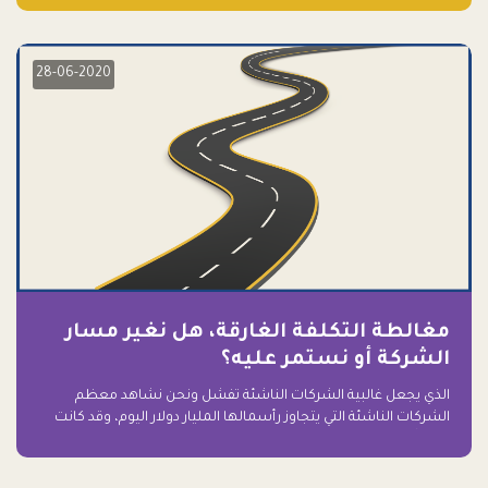
28-06-2020
مغالطة التكلفة الغارقة، هل نغير مسار
الشركة أو نستمر عليه؟
الذي يجعل غالبية الشركات الناشئة تفشل ونحن نشاهد معظم
الشركات الناشئة التي يتجاوز رأسمالها المليار دولار اليوم، وقد كانت
سابقاً على حافة الانهيار والفشل؟ ببساطة: التعلق بها.