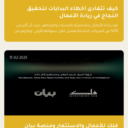
كيف تتفادى أخطاء البدايات لتحقيق
النجاح في ريادة الأعمال
تعد ريادة الأعمال رحلة مليئة بالتحديات والمخاطر، حيث أن أكثر من
70% من الشركات الناشئة تفشل خلال سنواتها الأولى. وبالرغم من
حماسة رواد الأعمال وطموحاتهم، فإن هناك أخطاء شائعة يقع فيها
الكثيرون في بداية رحلتهم، وهي التي قد تعرقل نجاحهم. في هذا
المقال، سنتعرف على أبرز هذه الأخطاء وكيفية تفاديها لضمان نجاح
مشروعك الناشئ.
17-02-2025
فلك للأعمال والاستثمار ومنصة بيان