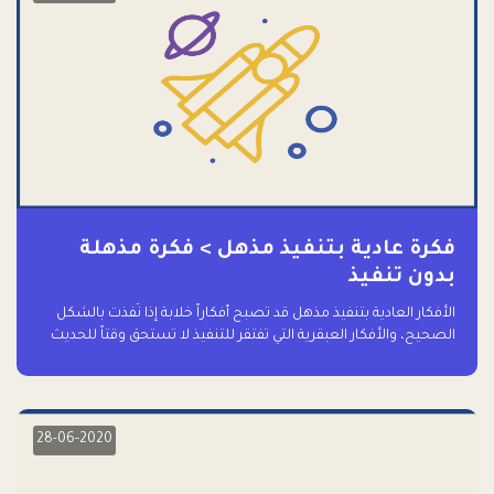
فكرة عادية بتنفيذ مذهل > فكرة مذهلة
بدون تنفيذ
الأفكار العادية بتنفيذ مذهل قد تصبح أفكاراً خلابة إذا نُفذت بالشكل
الصحيح، والأفكار العبقرية التي تفتقر للتنفيذ لا تستحق وقتاً للحديث
عنها حتى
28-06-2020