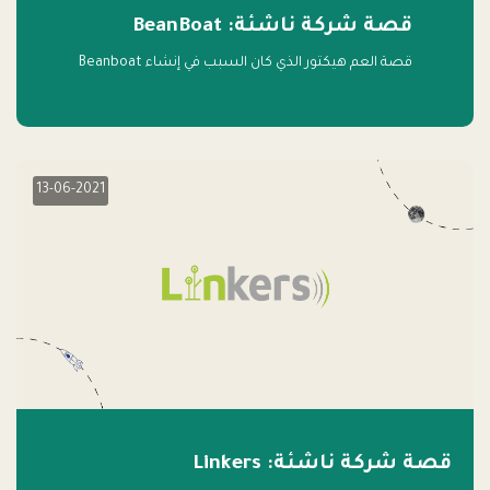
قصة شركة ناشئة: BeanBoat
قصة العم هيكتور الذي كان السبب في إنشاء Beanboat
13-06-2021
قصة شركة ناشئة: Linkers