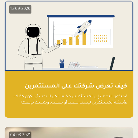
15-09-2020
كيف تعرض شركتك على المستثمرين
قد يكون التحدث إلى المستثمرين مخيفًا، لكن لا يجب أن يكون كذلك،
فأسئلة المستثمرين ليست صعبة أو معقدة، ويمكنك توقعها
والاستعداد لها جيدًا مسبقًا
04-03-2021