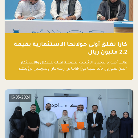
كارا تغلق أولى جولاتها الاستثمارية بقيمة
2.2 مليون ريال
قالت أضوى الدخيل، الرئيسة التنفيذية لفلك للأعمال والاستثمار:
“نحن فخورون بأننا لعبنا دورًا هاما في رحلة كارا ومترقبين لرؤيتهم
يواصلون إحداث تأثير إيجابي على البيئة. إن التزامهم بالاستدامة ليس
جيدًا لكوكبنا فحسب، بل إنه جيد أيضًا للأعمال”.
16-05-2024