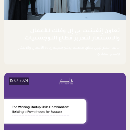
تعاون إنفينيت بي إل وفلك للأعمال
والاستثمار لتعزيز قطاع اللوجستيات
حالف استراتيجي يخلق مجتمع يدفع بعجلة ريادة الأعمال والابتكار
وتقدم القطاع.
15-07-2024