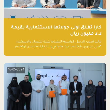
كارا تغلق أولى جولاتها الاستثمارية بقيمة
2.2 مليون ريال
قالت أضوى الدخيل، الرئيسة التنفيذية لفلك للأعمال والاستثمار:
“نحن فخورون بأننا لعبنا دورًا هاما في رحلة كارا ومترقبين لرؤيتهم
يواصلون إحداث تأثير إيجابي على البيئة. إن التزامهم بالاستدامة ليس
جيدًا لكوكبنا فحسب، بل إنه جيد أيضًا للأعمال”.
16-05-2024