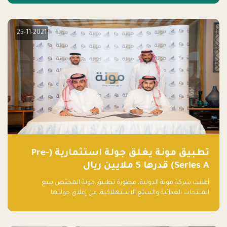
25-11-2021
تطبيق مونة يغلق جولة استثمارية (Pre-
Series A) قدرها 5 ملايين ريال
أعلنت شركة مونة الدولية، مطورة تطبيق مونة المختص ببيع
المنتجات الغذائية والسلع الاستهلاكية، عن إغلاق جولتها
الاستثمارية (Pre- series A) بقيمة 5 ملايين ريال سعودي (1.3 مليون
دولار أمريكي)، بقيادة شركتي دعم المنشآت المحدودة وتسارع القابضة
– التابعة لشركة يزيد الراجحي القابضة.