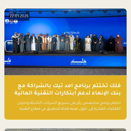
الذكاء الاصطناعي: خارطة الطريق للمستثمرين ورواد الأعمال في
السعودية"
22-01-2026
فلك تختتم برنامج امد تيك بالشراكة مع
بنك الإنماء لدعم ابتكارات التقنية المالية
اختتام برنامج متخصص ركّز على تسريع الشركات الناشئة وتحويل
الملكيات الفكرية إلى حلول تقنية قابلة للتطبيق في قطاع التقنية
المالية