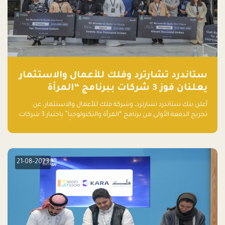
ستاندرد تشارترد وفلك للأعمال والاستثمار
يعلنان فوز 3 شركات ببرنامج “المرأة
والتكنولوجيا”
أعلن بنك ستاندرد تشارترد، وشركة فلك للأعمال والاستثمار، عن
تخريج الدفعة الأولى من برنامج “المرأة والتكنولوجيا” باختيار 3 شركات
ناشئة تقودها نساء من قبل لجنة مستقلة من الحكّام. وقدمت رائدات
الأعمال، اللواتي خضعن لبرنامج حاضنة مدته 8 أسابيع، أفكاراً مبتكرة
في مختلف القطاعات، بما فيها التكنولوجيا المالية والصحية والعقارية
والترفيه التعليمي
21-08-2023