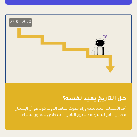
28-06-2020
هل التاريخ يعيد نفسه؟
أحد الأسباب الأساسية وراء حدوث فقاعة الدوت كوم هو أن الإنسان
مخلوق قابل للتأثير؛ عندما يرى الناس الأشخاص يتنقلون لشراء
أسهم شركات التكنولوجيا المبالغ في تقييمها في سوق الأوراق
المالية، فإنهم يقفزون للمشاركة بالفرص خوفًا من ضياع فرصة عابرة