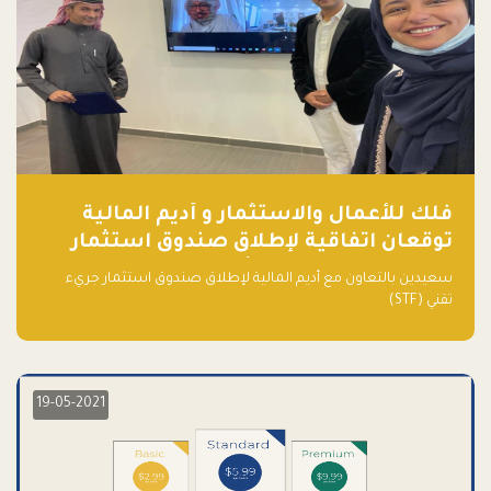
فلك للأعمال والاستثمار و أديم المالية
توقعان اتفاقية لإطلاق صندوق استثمار
جريء تقني (STF) - مشغل من قبل فـلك
سعيدين بالتعاون مع أديم المالية لإطلاق صندوق استثمار جريء
تقني (STF)
19-05-2021