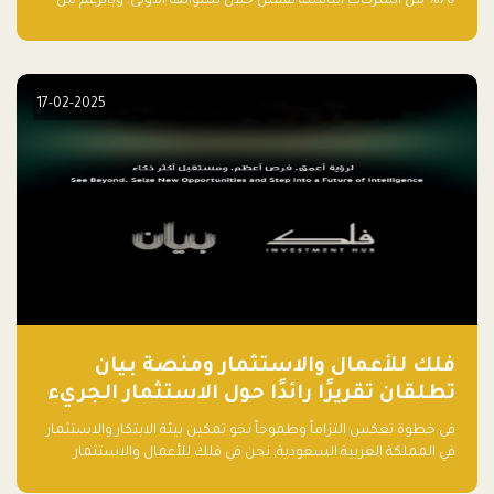
70% من الشركات الناشئة تفشل خلال سنواتها الأولى. وبالرغم من
حماسة رواد الأعمال وطموحاتهم، فإن هناك أخطاء شائعة يقع فيها
الكثيرون في بداية رحلتهم، وهي التي قد تعرقل نجاحهم. في هذا
المقال، سنتعرف على أبرز هذه الأخطاء وكيفية تفاديها لضمان نجاح
مشروعك الناشئ.
17-02-2025
فلك للأعمال والاستثمار ومنصة بيان
تطلقان تقريرًا رائدًا حول الاستثمار الجريء
في الذكاء الاصطناعي بالمملكة العربية
في خطوة تعكس التزاماً وطموحاً نحو تمكين بيئة الابتكار والاستثمار
السعودية
في المملكة العربية السعودية, نحن في فلك للأعمال والاستثمار
بالتعاون مع منصة بيان نعلن عن إطلاق تقرير "الاستثمار الجريء في