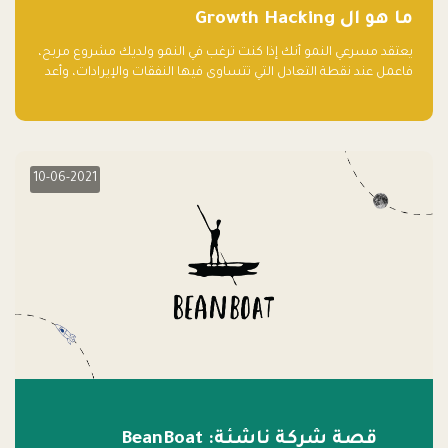
ما هو ال Growth Hacking
يعتقد مسرعي النمو أنك إذا كنت ترغب في النمو ولديك مشروع مربح،
فاعمل عند نقطة التعادل التي تتساوى فيها النفقات والإيرادات، وأعد
استثمار الربح.
10-06-2021
قصة شركة ناشئة: BeanBoat