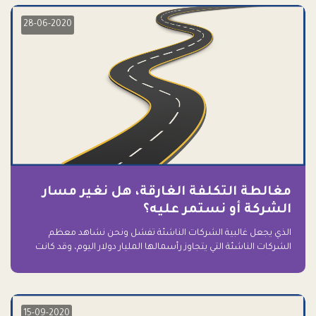
28-06-2020
مغالطة التكلفة الغارقة، هل نغير مسار
الشركة أو نستمر عليه؟
الذي يجعل غالبية الشركات الناشئة تفشل ونحن نشاهد معظم
الشركات الناشئة التي يتجاوز رأسمالها المليار دولار اليوم، وقد كانت
سابقاً على حافة الانهيار والفشل؟ ببساطة: التعلق بها.
15-09-2020