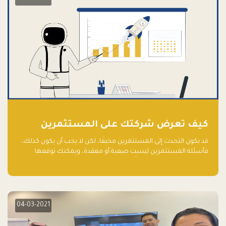
كيف تعرض شركتك على المستثمرين
قد يكون التحدث إلى المستثمرين مخيفًا، لكن لا يجب أن يكون كذلك،
فأسئلة المستثمرين ليست صعبة أو معقدة، ويمكنك توقعها
والاستعداد لها جيدًا مسبقًا
04-03-2021