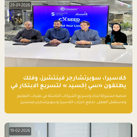
29-01-2026
كلاسيرا، سوبرتشارجر فينتشرز، وفلك
يطلقون «سي إكسيد » لتسريع الابتكار في
تقنيات التعليم ومستقبل العمل
منصة مشتركة لبناء وتسريع الشركات الناشئة في تقنيات التعليم
ومستقبل العمل، تجمع خبرات كلاسيرا وسوبرتشارجر فينتشرز
ومجموعة فلك لدعم النمو والتوسع من المملكة إلى الأسواق
العالمية.
19-02-2026