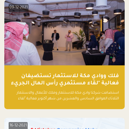
09-12-2021
فلك ووادي مكة للاستثمار تستضيفان
فعالية "لقاء مستثمري رأس المال الجريء
في المنطقة"
استضافت شركتا وادي مكة للاستثمار وفلك للأعمال والاستثمار
الثلاثاء الموافق السادس والعشرين من شهر أكتوبر فعالية "لقاء
مستثمري رأس المال الجريء في المنطقة" الذي جمع أكثر من 30
مشاركاً من أبرز صناديق رأس المال الجريء وممثلي المؤسسات
الاستثمارية التقنية في المنطقة.
16-12-2021