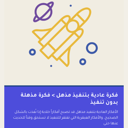
فكرة عادية بتنفيذ مذهل > فكرة مذهلة
بدون تنفيذ
الأفكار العادية بتنفيذ مذهل قد تصبح أفكاراً خلابة إذا نُفذت بالشكل
الصحيح، والأفكار العبقرية التي تفتقر للتنفيذ لا تستحق وقتاً للحديث
عنها حتى