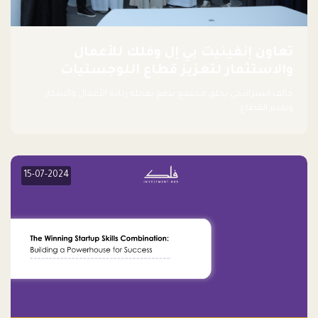
تعاون إنفينيت بي إل وفلك للأعمال
والاستثمار لتعزيز قطاع اللوجستيات
حالف استراتيجي يخلق مجتمع يدفع بعجلة ريادة الأعمال والابتكار
وتقدم القطاع.
15-07-2024