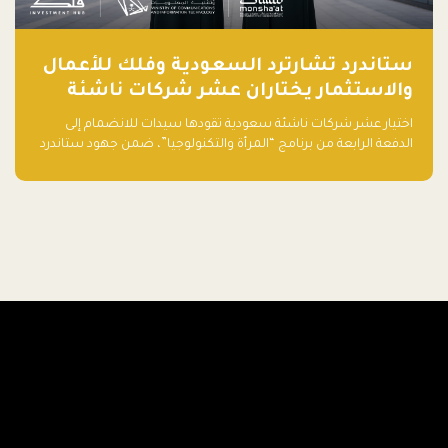
ستاندرد تشارترد السعودية وفلك للأعمال
والاستثمار يختاران عشر شركات ناشئة
تقودها سيدات للدفعة الرابعة من برنامج
اختيار عشر شركات ناشئة سعودية تقودها سيدات للانضمام إلى
"المرأة والتكنولوجيا"
الدفعة الرابعة من برنامج “المرأة والتكنولوجيا”، ضمن جهود ستاندرد
تشارترد السعودية وفلك للأعمال والاستثمار لدعم رائدات الأعمال
وتعزيز منظومة الشركات الناشئة في المملكة.