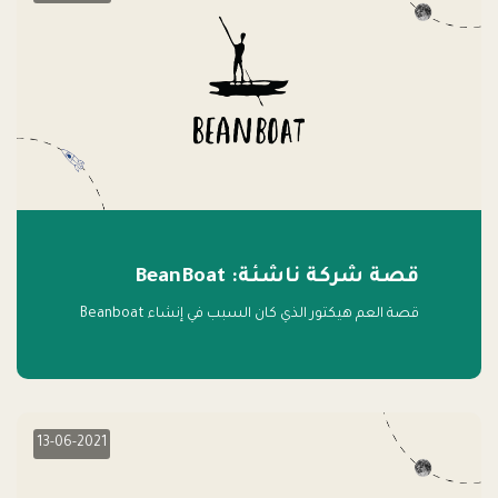
قصة شركة ناشئة: BeanBoat
قصة العم هيكتور الذي كان السبب في إنشاء Beanboat
13-06-2021