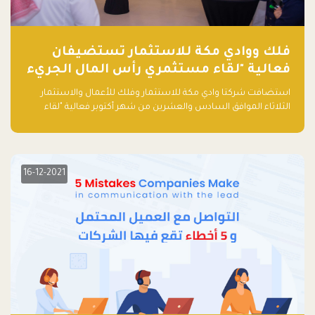
فلك ووادي مكة للاستثمار تستضيفان
فعالية "لقاء مستثمري رأس المال الجريء
في المنطقة"
استضافت شركتا وادي مكة للاستثمار وفلك للأعمال والاستثمار
الثلاثاء الموافق السادس والعشرين من شهر أكتوبر فعالية "لقاء
مستثمري رأس المال الجريء في المنطقة" الذي جمع أكثر من 30
مشاركاً من أبرز صناديق رأس المال الجريء وممثلي المؤسسات
الاستثمارية التقنية في المنطقة.
16-12-2021