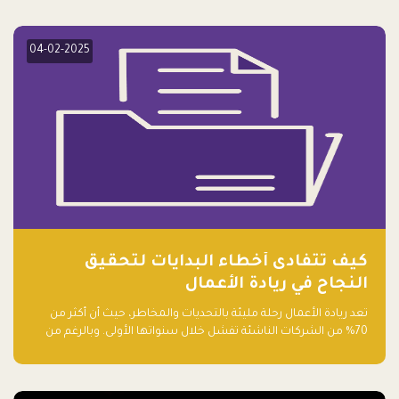
elevate your startup! Follow us @FalakHub
04-02-2025
كيف تتفادى أخطاء البدايات لتحقيق
النجاح في ريادة الأعمال
تعد ريادة الأعمال رحلة مليئة بالتحديات والمخاطر، حيث أن أكثر من
70% من الشركات الناشئة تفشل خلال سنواتها الأولى. وبالرغم من
حماسة رواد الأعمال وطموحاتهم، فإن هناك أخطاء شائعة يقع فيها
الكثيرون في بداية رحلتهم، وهي التي قد تعرقل نجاحهم. في هذا
المقال، سنتعرف على أبرز هذه الأخطاء وكيفية تفاديها لضمان نجاح