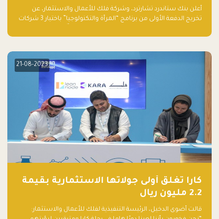
والتكنولوجيا”
أعلن بنك ستاندرد تشارترد، وشركة فلك للأعمال والاستثمار، عن
تخريج الدفعة الأولى من برنامج “المرأة والتكنولوجيا” باختيار 3 شركات
ناشئة تقودها نساء من قبل لجنة مستقلة من الحكّام. وقدمت رائدات
الأعمال، اللواتي خضعن لبرنامج حاضنة مدته 8 أسابيع، أفكاراً مبتكرة
في مختلف القطاعات، بما فيها التكنولوجيا المالية والصحية والعقارية
والترفيه التعليمي
21-08-2023
كارا تغلق أولى جولاتها الاستثمارية بقيمة
2.2 مليون ريال
قالت أضوى الدخيل، الرئيسة التنفيذية لفلك للأعمال والاستثمار: