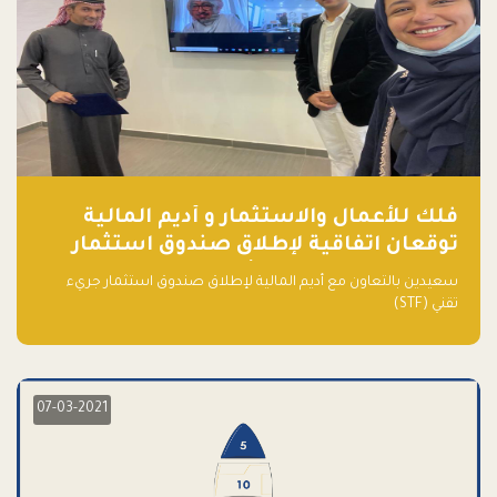
فلك للأعمال والاستثمار و أديم المالية
توقعان اتفاقية لإطلاق صندوق استثمار
جريء تقني (STF) - مشغل من قبل فـلك
سعيدين بالتعاون مع أديم المالية لإطلاق صندوق استثمار جريء
تقني (STF)
07-03-2021