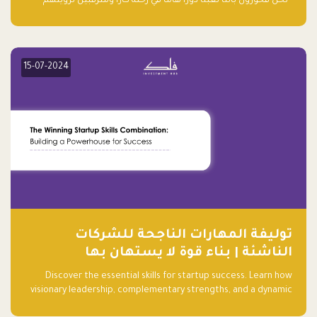
“نحن فخورون بأننا لعبنا دورًا هاما في رحلة كارا ومترقبين لرؤيتهم
يواصلون إحداث تأثير إيجابي على البيئة. إن التزامهم بالاستدامة ليس
جيدًا لكوكبنا فحسب، بل إنه جيد أيضًا للأعمال”.
15-07-2024
توليفة المهارات الناجحة للشركات
الناشئة | بناء قوة لا يستهان بها
Discover the essential skills for startup success. Learn how
visionary leadership, complementary strengths, and a dynamic
team create a powerhouse at Falak.sa. Join our community and