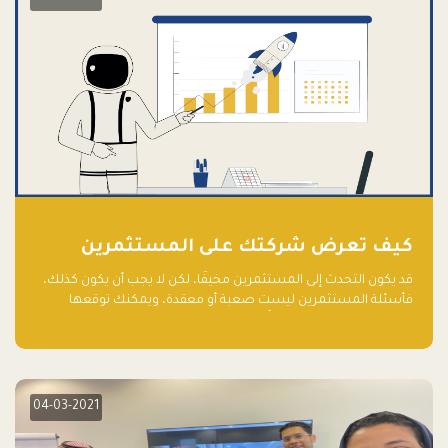
كيف تعرض شركتك على المستثمرين
قد يكون التحدث إلى المستثمرين مخيفًا، لكن لا يجب أن يكون كذلك،
فأسئلة المستثمرين ليست صعبة أو معقدة، ويمكنك توقعها
والاستعداد لها جيدًا مسبقًا
04-03-2021