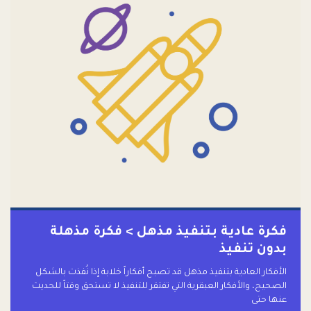
فكرة عادية بتنفيذ مذهل > فكرة مذهلة
بدون تنفيذ
الأفكار العادية بتنفيذ مذهل قد تصبح أفكاراً خلابة إذا نُفذت بالشكل
الصحيح، والأفكار العبقرية التي تفتقر للتنفيذ لا تستحق وقتاً للحديث
عنها حتى