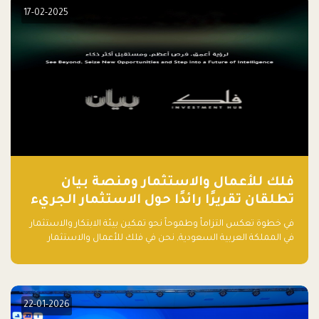
مشروعك الناشئ.
17-02-2025
فلك للأعمال والاستثمار ومنصة بيان
تطلقان تقريرًا رائدًا حول الاستثمار الجريء
في الذكاء الاصطناعي بالمملكة العربية
في خطوة تعكس التزاماً وطموحاً نحو تمكين بيئة الابتكار والاستثمار
السعودية
في المملكة العربية السعودية, نحن في فلك للأعمال والاستثمار
بالتعاون مع منصة بيان نعلن عن إطلاق تقرير "الاستثمار الجريء في
الذكاء الاصطناعي: خارطة الطريق للمستثمرين ورواد الأعمال في
السعودية"
22-01-2026