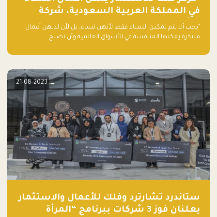
في المملكة العربية السعودية، شركة
ناشئة تلو الأخرى."
"يجب ألا يتم تمكين النساء فقط لأنهن نساء، بل لأن لديهن أعمال
مبتكرة يمكنها المنافسة في الأسواق العالمية وأن تصبح
"اليونيكورنز" التالية المولودة في المملكة العربية السعودية
21-08-2023
ستاندرد تشارترد وفلك للأعمال والاستثمار
يعلنان فوز 3 شركات ببرنامج “المرأة