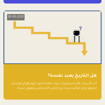
28-06-2020
هل التاريخ يعيد نفسه؟
أحد الأسباب الأساسية وراء حدوث فقاعة الدوت كوم هو أن الإنسان
مخلوق قابل للتأثير؛ عندما يرى الناس الأشخاص يتنقلون لشراء
أسهم شركات التكنولوجيا المبالغ في تقييمها في سوق الأوراق
المالية، فإنهم يقفزون للمشاركة بالفرص خوفًا من ضياع فرصة عابرة