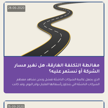
28-06-2020
مغالطة التكلفة الغارقة، هل نغير مسار
الشركة أو نستمر عليه؟
الذي يجعل غالبية الشركات الناشئة تفشل ونحن نشاهد معظم
الشركات الناشئة التي يتجاوز رأسمالها المليار دولار اليوم، وقد كانت
سابقاً على حافة الانهيار والفشل؟ ببساطة: التعلق بها.
15-09-2020