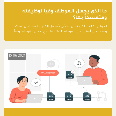
ما الذي يجعل الموظف وفياً لوظيفته
ومتمسكاً بها؟
الحوافز المالية للموظفين قد تأتي بأفضل المدراء التنفيذيين عندك،
وقد تسرق أمهر مدير أو موظف لديك. ما الذي يجعل الموظف وفياً
لوظيفته ويجعله متمسكاً بها؟
10-06-2021