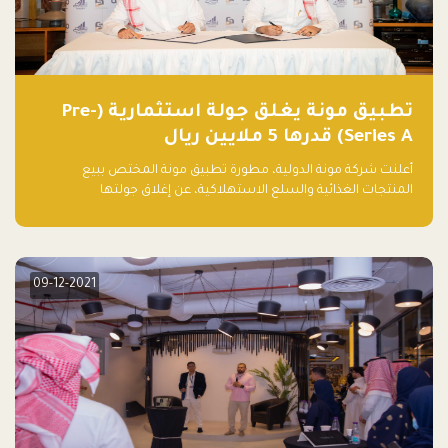
تطبيق مونة يغلق جولة استثمارية (Pre-
Series A) قدرها 5 ملايين ريال
أعلنت شركة مونة الدولية، مطورة تطبيق مونة المختص ببيع
المنتجات الغذائية والسلع الاستهلاكية، عن إغلاق جولتها
الاستثمارية (Pre- series A) بقيمة 5 ملايين ريال سعودي (1.3 مليون
دولار أمريكي)، بقيادة شركتي دعم المنشآت المحدودة وتسارع القابضة
– التابعة لشركة يزيد الراجحي القابضة.
09-12-2021