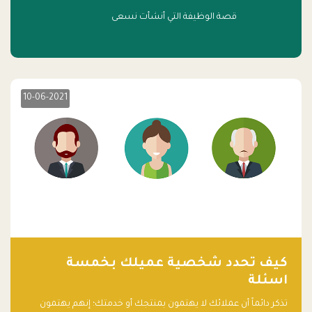
قصة الوظيفة التي أنشأت نسعى
10-06-2021
كيف تحدد شخصية عميلك بخمسة
اسئلة
تذكر دائماً أن عملائك لا يهتمون بمنتجك أو خدمتك؛ إنهم يهتمون