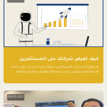
كيف تعرض شركتك على المستثمرين
قد يكون التحدث إلى المستثمرين مخيفًا، لكن لا يجب أن يكون كذلك،
فأسئلة المستثمرين ليست صعبة أو معقدة، ويمكنك توقعها
والاستعداد لها جيدًا مسبقًا
04-03-2021