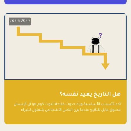
28-06-2020
هل التاريخ يعيد نفسه؟
أحد الأسباب الأساسية وراء حدوث فقاعة الدوت كوم هو أن الإنسان
مخلوق قابل للتأثير؛ عندما يرى الناس الأشخاص يتنقلون لشراء
أسهم شركات التكنولوجيا المبالغ في تقييمها في سوق الأوراق
المالية، فإنهم يقفزون للمشاركة بالفرص خوفًا من ضياع فرصة عابرة