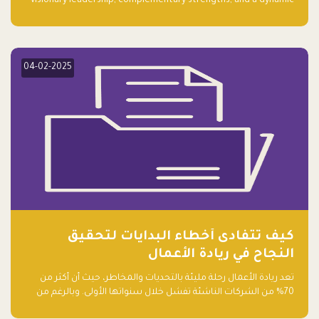
visionary leadership, complementary strengths, and a dynamic
team create a powerhouse at Falak.sa. Join our community and
elevate your startup! Follow us @FalakHub
04-02-2025
كيف تتفادى أخطاء البدايات لتحقيق
النجاح في ريادة الأعمال
تعد ريادة الأعمال رحلة مليئة بالتحديات والمخاطر، حيث أن أكثر من
70% من الشركات الناشئة تفشل خلال سنواتها الأولى. وبالرغم من
حماسة رواد الأعمال وطموحاتهم، فإن هناك أخطاء شائعة يقع فيها