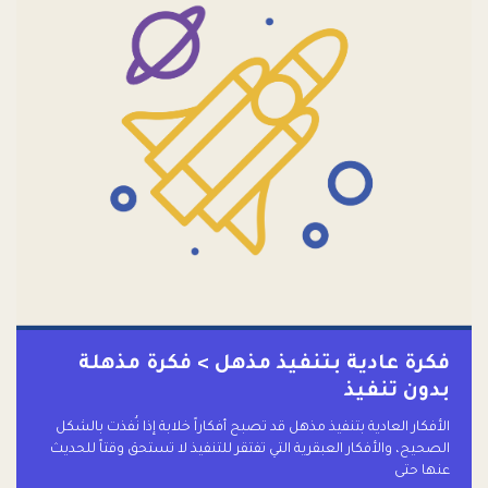
فكرة عادية بتنفيذ مذهل > فكرة مذهلة
بدون تنفيذ
الأفكار العادية بتنفيذ مذهل قد تصبح أفكاراً خلابة إذا نُفذت بالشكل
الصحيح، والأفكار العبقرية التي تفتقر للتنفيذ لا تستحق وقتاً للحديث
عنها حتى