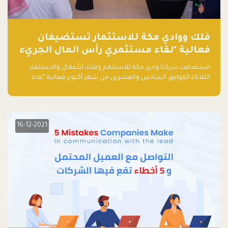
فلك ووادي مكة للاستثمار تستضيفان
فعالية "لقاء مستثمري رأس المال الجريء
في المنطقة"
استضافت شركتا وادي مكة للاستثمار وفلك للأعمال والاستثمار
الثلاثاء الموافق السادس والعشرين من شهر أكتوبر فعالية "لقاء
مستثمري رأس المال الجريء في المنطقة" الذي جمع أكثر من 30
مشاركاً من أبرز صناديق رأس المال الجريء وممثلي المؤسسات
الاستثمارية التقنية في المنطقة.
16-12-2021