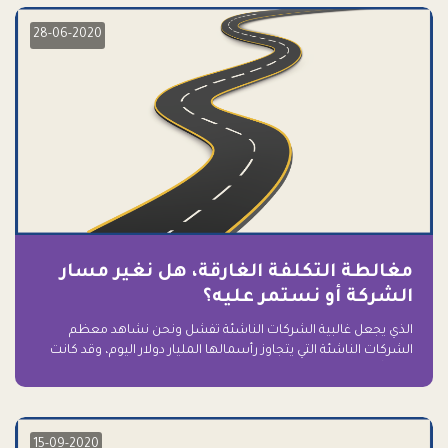
28-06-2020
مغالطة التكلفة الغارقة، هل نغير مسار
الشركة أو نستمر عليه؟
الذي يجعل غالبية الشركات الناشئة تفشل ونحن نشاهد معظم
الشركات الناشئة التي يتجاوز رأسمالها المليار دولار اليوم، وقد كانت
سابقاً على حافة الانهيار والفشل؟ ببساطة: التعلق بها.
15-09-2020