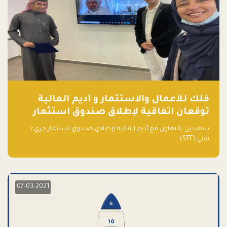
فلك للأعمال والاستثمار و أديم المالية
توقعان اتفاقية لإطلاق صندوق استثمار
جريء تقني (STF) - مشغل من قبل فـلك
سعيدين بالتعاون مع أديم المالية لإطلاق صندوق استثمار جريء
تقني (STF)
07-03-2021