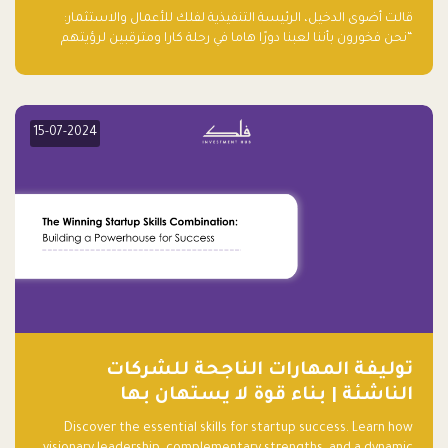
قالت أضوى الدخيل، الرئيسة التنفيذية لفلك للأعمال والاستثمار:
“نحن فخورون بأننا لعبنا دورًا هاما في رحلة كارا ومترقبين لرؤيتهم
يواصلون إحداث تأثير إيجابي على البيئة. إن التزامهم بالاستدامة ليس
جيدًا لكوكبنا فحسب، بل إنه جيد أيضًا للأعمال”.
15-07-2024
توليفة المهارات الناجحة للشركات
الناشئة | بناء قوة لا يستهان بها
Discover the essential skills for startup success. Learn how