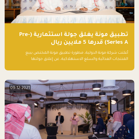
تطبيق مونة يغلق جولة استثمارية (Pre-
Series A) قدرها 5 ملايين ريال
أعلنت شركة مونة الدولية، مطورة تطبيق مونة المختص ببيع
المنتجات الغذائية والسلع الاستهلاكية، عن إغلاق جولتها
الاستثمارية (Pre- series A) بقيمة 5 ملايين ريال سعودي (1.3 مليون
دولار أمريكي)، بقيادة شركتي دعم المنشآت المحدودة وتسارع القابضة
– التابعة لشركة يزيد الراجحي القابضة.
09-12-2021