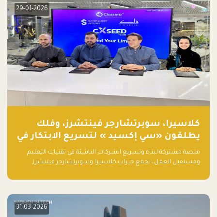
29-01-2026
كلاسيرا، سوبرتشارجر فينتشرز، وفلك
يطلقون «سي إكسيد » لتسريع الابتكار في
تقنيات التعليم ومستقبل العمل
منصة مشتركة لبناء وتسريع الشركات الناشئة في تقنيات التعليم
ومستقبل العمل، تجمع خبرات كلاسيرا وسوبرتشارجر فينتشرز
ومجموعة فلك لدعم النمو والتوسع من المملكة إلى الأسواق
العالمية.
31-03-2026