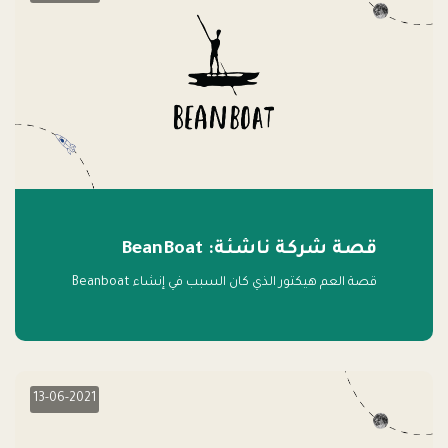
قصة شركة ناشئة: BeanBoat
قصة العم هيكتور الذي كان السبب في إنشاء Beanboat
13-06-2021