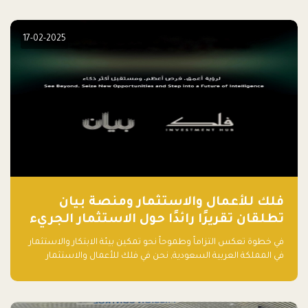
الكثيرون في بداية رحلتهم، وهي التي قد تعرقل نجاحهم. في هذا
المقال، سنتعرف على أبرز هذه الأخطاء وكيفية تفاديها لضمان نجاح
مشروعك الناشئ.
17-02-2025
فلك للأعمال والاستثمار ومنصة بيان
تطلقان تقريرًا رائدًا حول الاستثمار الجريء
في الذكاء الاصطناعي بالمملكة العربية
في خطوة تعكس التزاماً وطموحاً نحو تمكين بيئة الابتكار والاستثمار
السعودية
في المملكة العربية السعودية, نحن في فلك للأعمال والاستثمار
بالتعاون مع منصة بيان نعلن عن إطلاق تقرير "الاستثمار الجريء في
الذكاء الاصطناعي: خارطة الطريق للمستثمرين ورواد الأعمال في
السعودية"