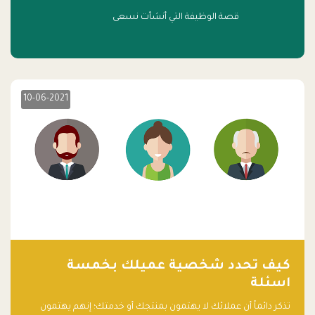
قصة الوظيفة التي أنشأت نسعى
10-06-2021
كيف تحدد شخصية عميلك بخمسة
اسئلة
تذكر دائماً أن عملائك لا يهتمون بمنتجك أو خدمتك؛ إنهم يهتمون