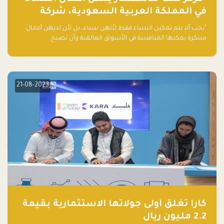
في المملكة العربية السعودية، شركة
ناشئة تلو الأخرى."
"يجب ألا يتم تمكين النساء فقط لأنهن نساء، بل لأن لديهن أعمال
مبتكرة يمكنها المنافسة في الأسواق العالمية وأن تصبح
"اليونيكورنز" التالية المولودة في المملكة العربية السعودية
21-08-2023
كارا تغلق أولى جولاتها الاستثمارية بقيمة
2.2 مليون ريال