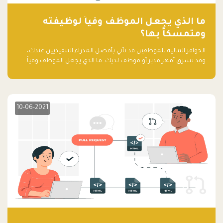
ما الذي يجعل الموظف وفياً لوظيفته
ومتمسكاً بها؟
الحوافز المالية للموظفين قد تأتي بأفضل المدراء التنفيذيين عندك،
وقد تسرق أمهر مدير أو موظف لديك. ما الذي يجعل الموظف وفياً
لوظيفته ويجعله متمسكاً بها؟
10-06-2021