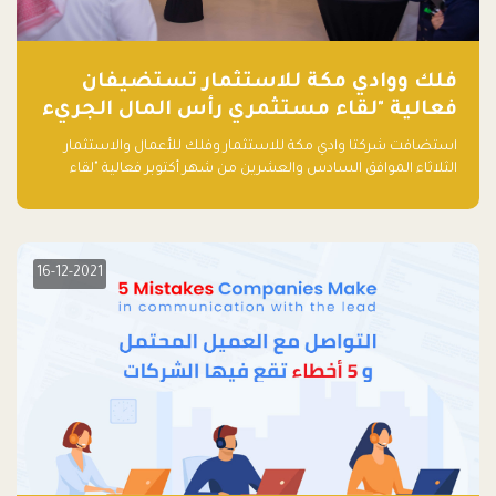
فلك ووادي مكة للاستثمار تستضيفان
فعالية "لقاء مستثمري رأس المال الجريء
في المنطقة"
استضافت شركتا وادي مكة للاستثمار وفلك للأعمال والاستثمار
الثلاثاء الموافق السادس والعشرين من شهر أكتوبر فعالية "لقاء
مستثمري رأس المال الجريء في المنطقة" الذي جمع أكثر من 30
مشاركاً من أبرز صناديق رأس المال الجريء وممثلي المؤسسات
الاستثمارية التقنية في المنطقة.
16-12-2021