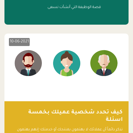
قصة الوظيفة التي أنشأت نسعى
10-06-2021
كيف تحدد شخصية عميلك بخمسة
اسئلة
تذكر دائماً أن عملائك لا يهتمون بمنتجك أو خدمتك؛ إنهم يهتمون