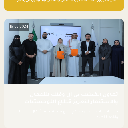
“نحن فخورون بأننا لعبنا دورًا هاما في رحلة كارا ومترقبين لرؤيتهم
يواصلون إحداث تأثير إيجابي على البيئة. إن التزامهم بالاستدامة ليس
جيدًا لكوكبنا فحسب، بل إنه جيد أيضًا للأعمال”.
16-05-2024
تعاون إنفينيت بي إل وفلك للأعمال
والاستثمار لتعزيز قطاع اللوجستيات
حالف استراتيجي يخلق مجتمع يدفع بعجلة ريادة الأعمال والابتكار
وتقدم القطاع.