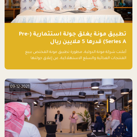
تطبيق مونة يغلق جولة استثمارية (Pre-
Series A) قدرها 5 ملايين ريال
أعلنت شركة مونة الدولية، مطورة تطبيق مونة المختص ببيع
المنتجات الغذائية والسلع الاستهلاكية، عن إغلاق جولتها
الاستثمارية (Pre- series A) بقيمة 5 ملايين ريال سعودي (1.3 مليون
دولار أمريكي)، بقيادة شركتي دعم المنشآت المحدودة وتسارع القابضة
– التابعة لشركة يزيد الراجحي القابضة.
09-12-2021