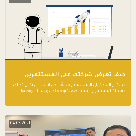
كيف تعرض شركتك على المستثمرين
قد يكون التحدث إلى المستثمرين مخيفًا، لكن لا يجب أن يكون كذلك،
فأسئلة المستثمرين ليست صعبة أو معقدة، ويمكنك توقعها
والاستعداد لها جيدًا مسبقًا
04-03-2021