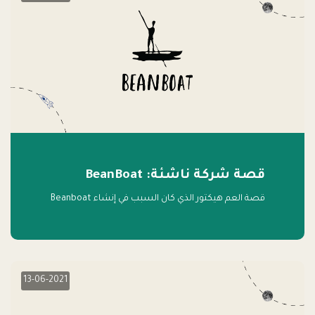
قصة شركة ناشئة: BeanBoat
قصة العم هيكتور الذي كان السبب في إنشاء Beanboat
13-06-2021