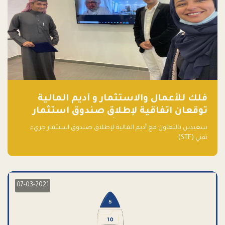
فلك للأعمال والاستثمار و أديم المالية
توقعان اتفاقية لإطلاق صندوق استثمار
جريء تقني (STF) - مشغل من قبل فـلك
سعيدين بالتعاون مع أديم المالية لإطلاق صندوق استثمار جريء
تقني (STF)
07-03-2021