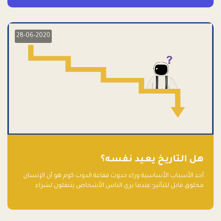
28-06-2020
هل التاريخ يعيد نفسه؟
أحد الأسباب الأساسية وراء حدوث فقاعة الدوت كوم هو أن الإنسان
مخلوق قابل للتأثير؛ عندما يرى الناس الأشخاص يتنقلون لشراء
أسهم شركات التكنولوجيا المبالغ في تقييمها في سوق الأوراق
المالية، فإنهم يقفزون للمشاركة بالفرص خوفًا من ضياع فرصة عابرة