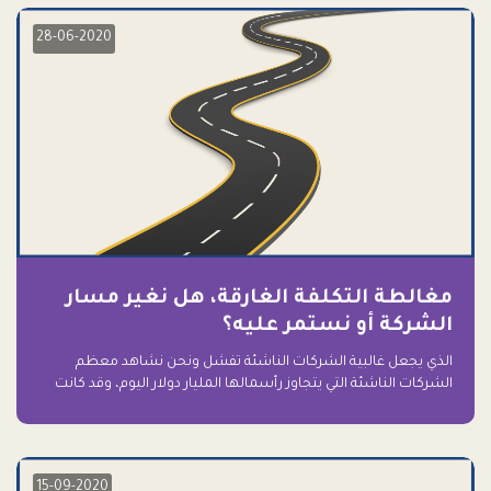
28-06-2020
مغالطة التكلفة الغارقة، هل نغير مسار
الشركة أو نستمر عليه؟
الذي يجعل غالبية الشركات الناشئة تفشل ونحن نشاهد معظم
الشركات الناشئة التي يتجاوز رأسمالها المليار دولار اليوم، وقد كانت
سابقاً على حافة الانهيار والفشل؟ ببساطة: التعلق بها.
15-09-2020