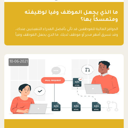
ما الذي يجعل الموظف وفياً لوظيفته
ومتمسكاً بها؟
الحوافز المالية للموظفين قد تأتي بأفضل المدراء التنفيذيين عندك،
وقد تسرق أمهر مدير أو موظف لديك. ما الذي يجعل الموظف وفياً
لوظيفته ويجعله متمسكاً بها؟
10-06-2021