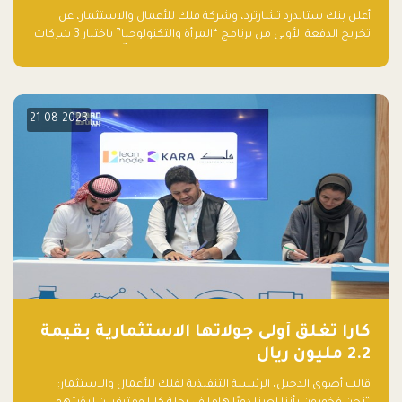
والتكنولوجيا”
أعلن بنك ستاندرد تشارترد، وشركة فلك للأعمال والاستثمار، عن
تخريج الدفعة الأولى من برنامج “المرأة والتكنولوجيا” باختيار 3 شركات
ناشئة تقودها نساء من قبل لجنة مستقلة من الحكّام. وقدمت رائدات
الأعمال، اللواتي خضعن لبرنامج حاضنة مدته 8 أسابيع، أفكاراً مبتكرة
في مختلف القطاعات، بما فيها التكنولوجيا المالية والصحية والعقارية
والترفيه التعليمي
21-08-2023
كارا تغلق أولى جولاتها الاستثمارية بقيمة
2.2 مليون ريال
قالت أضوى الدخيل، الرئيسة التنفيذية لفلك للأعمال والاستثمار: