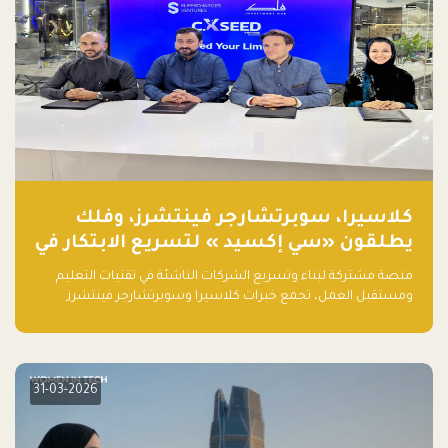
كلاسيرا، سوبرتشارجر فينتشرز، وفلك
يطلقون «سي إكسيد » لتسريع الابتكار في
تقنيات التعليم ومستقبل العمل
منصة مشتركة لبناء وتسريع الشركات الناشئة في تقنيات التعليم
ومستقبل العمل، تجمع خبرات كلاسيرا وسوبرتشارجر فينتشرز
ومجموعة فلك لدعم النمو والتوسع من المملكة إلى الأسواق
العالمية.
31-03-2026