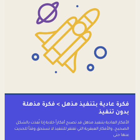
فكرة عادية بتنفيذ مذهل > فكرة مذهلة
بدون تنفيذ
الأفكار العادية بتنفيذ مذهل قد تصبح أفكاراً خلابة إذا نُفذت بالشكل
الصحيح، والأفكار العبقرية التي تفتقر للتنفيذ لا تستحق وقتاً للحديث
عنها حتى