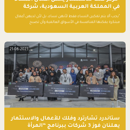
في المملكة العربية السعودية، شركة
ناشئة تلو الأخرى."
"يجب ألا يتم تمكين النساء فقط لأنهن نساء، بل لأن لديهن أعمال
مبتكرة يمكنها المنافسة في الأسواق العالمية وأن تصبح
"اليونيكورنز" التالية المولودة في المملكة العربية السعودية
21-08-2023
ستاندرد تشارترد وفلك للأعمال والاستثمار
يعلنان فوز 3 شركات ببرنامج “المرأة