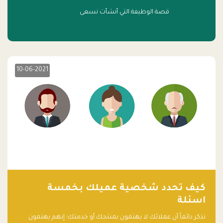
قصة الوظيفة التي أنشأت نسعى
10-06-2021
كيف تحدد شخصية عميلك بخمسة
اسئلة
تذكر دائماً أن عملائك لا يهتمون بمنتجك أو خدمتك؛ إنهم يهتمون