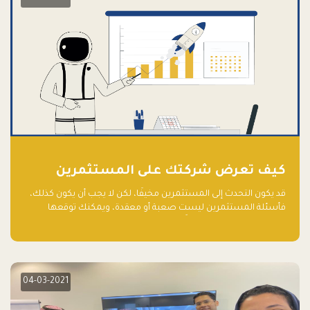
كيف تعرض شركتك على المستثمرين
قد يكون التحدث إلى المستثمرين مخيفًا، لكن لا يجب أن يكون كذلك،
فأسئلة المستثمرين ليست صعبة أو معقدة، ويمكنك توقعها
والاستعداد لها جيدًا مسبقًا
04-03-2021