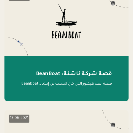
قصة شركة ناشئة: BeanBoat
قصة العم هيكتور الذي كان السبب في إنشاء Beanboat
13-06-2021