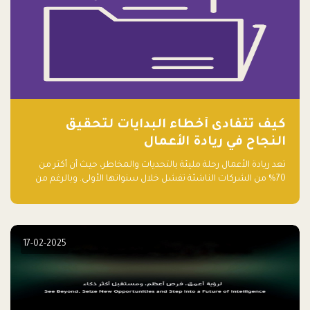
كيف تتفادى أخطاء البدايات لتحقيق
النجاح في ريادة الأعمال
تعد ريادة الأعمال رحلة مليئة بالتحديات والمخاطر، حيث أن أكثر من
70% من الشركات الناشئة تفشل خلال سنواتها الأولى. وبالرغم من
حماسة رواد الأعمال وطموحاتهم، فإن هناك أخطاء شائعة يقع فيها
الكثيرون في بداية رحلتهم، وهي التي قد تعرقل نجاحهم. في هذا
المقال، سنتعرف على أبرز هذه الأخطاء وكيفية تفاديها لضمان نجاح
مشروعك الناشئ.
17-02-2025