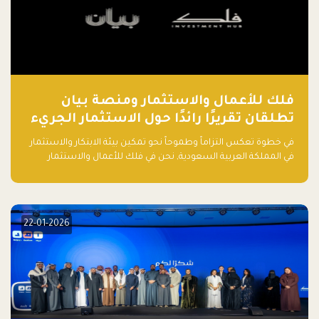
فلك للأعمال والاستثمار ومنصة بيان
تطلقان تقريرًا رائدًا حول الاستثمار الجريء
في الذكاء الاصطناعي بالمملكة العربية
في خطوة تعكس التزاماً وطموحاً نحو تمكين بيئة الابتكار والاستثمار
السعودية
في المملكة العربية السعودية, نحن في فلك للأعمال والاستثمار
بالتعاون مع منصة بيان نعلن عن إطلاق تقرير "الاستثمار الجريء في
الذكاء الاصطناعي: خارطة الطريق للمستثمرين ورواد الأعمال في
السعودية"
22-01-2026