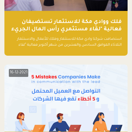
فلك ووادي مكة للاستثمار تستضيفان
فعالية "لقاء مستثمري رأس المال الجريء
في المنطقة"
استضافت شركتا وادي مكة للاستثمار وفلك للأعمال والاستثمار
الثلاثاء الموافق السادس والعشرين من شهر أكتوبر فعالية "لقاء
مستثمري رأس المال الجريء في المنطقة" الذي جمع أكثر من 30
مشاركاً من أبرز صناديق رأس المال الجريء وممثلي المؤسسات
الاستثمارية التقنية في المنطقة.
16-12-2021