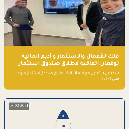
فلك للأعمال والاستثمار و أديم المالية
توقعان اتفاقية لإطلاق صندوق استثمار
جريء تقني (STF) - مشغل من قبل فـلك
سعيدين بالتعاون مع أديم المالية لإطلاق صندوق استثمار جريء
تقني (STF)
07-03-2021