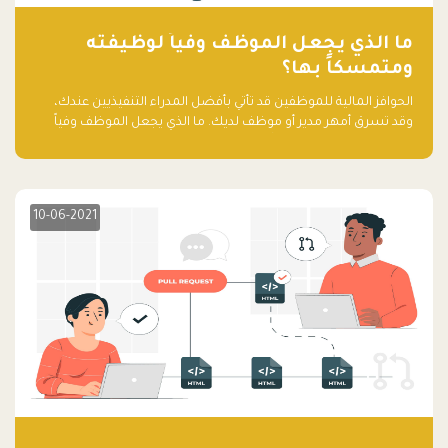
ما الذي يجعل الموظف وفياً لوظيفته
ومتمسكاً بها؟
الحوافز المالية للموظفين قد تأتي بأفضل المدراء التنفيذيين عندك،
وقد تسرق أمهر مدير أو موظف لديك. ما الذي يجعل الموظف وفياً
لوظيفته ويجعله متمسكاً بها؟
10-06-2021