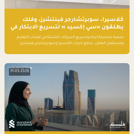
كلاسيرا، سوبرتشارجر فينتشرز، وفلك
يطلقون «سي إكسيد » لتسريع الابتكار في
تقنيات التعليم ومستقبل العمل
منصة مشتركة لبناء وتسريع الشركات الناشئة في تقنيات التعليم
ومستقبل العمل، تجمع خبرات كلاسيرا وسوبرتشارجر فينتشرز
ومجموعة فلك لدعم النمو والتوسع من المملكة إلى الأسواق
العالمية.
31-03-2026