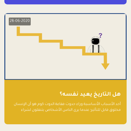
28-06-2020
هل التاريخ يعيد نفسه؟
أحد الأسباب الأساسية وراء حدوث فقاعة الدوت كوم هو أن الإنسان
مخلوق قابل للتأثير؛ عندما يرى الناس الأشخاص يتنقلون لشراء
أسهم شركات التكنولوجيا المبالغ في تقييمها في سوق الأوراق
المالية، فإنهم يقفزون للمشاركة بالفرص خوفًا من ضياع فرصة عابرة