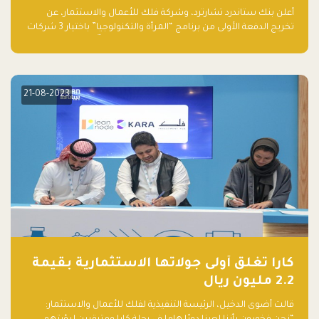
والتكنولوجيا”
أعلن بنك ستاندرد تشارترد، وشركة فلك للأعمال والاستثمار، عن
تخريج الدفعة الأولى من برنامج “المرأة والتكنولوجيا” باختيار 3 شركات
ناشئة تقودها نساء من قبل لجنة مستقلة من الحكّام. وقدمت رائدات
الأعمال، اللواتي خضعن لبرنامج حاضنة مدته 8 أسابيع، أفكاراً مبتكرة
في مختلف القطاعات، بما فيها التكنولوجيا المالية والصحية والعقارية
والترفيه التعليمي
21-08-2023
كارا تغلق أولى جولاتها الاستثمارية بقيمة
2.2 مليون ريال
قالت أضوى الدخيل، الرئيسة التنفيذية لفلك للأعمال والاستثمار: