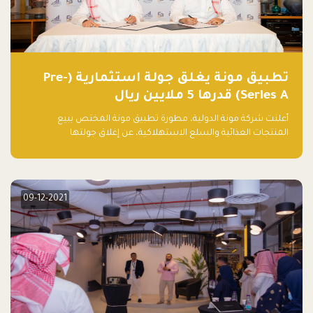
تطبيق مونة يغلق جولة استثمارية (Pre-
Series A) قدرها 5 ملايين ريال
أعلنت شركة مونة الدولية، مطورة تطبيق مونة المختص ببيع
المنتجات الغذائية والسلع الاستهلاكية، عن إغلاق جولتها
الاستثمارية (Pre- series A) بقيمة 5 ملايين ريال سعودي (1.3 مليون
دولار أمريكي)، بقيادة شركتي دعم المنشآت المحدودة وتسارع القابضة
– التابعة لشركة يزيد الراجحي القابضة.
09-12-2021