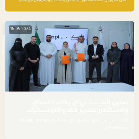
“نحن فخورون بأننا لعبنا دورًا هاما في رحلة كارا ومترقبين لرؤيتهم
يواصلون إحداث تأثير إيجابي على البيئة. إن التزامهم بالاستدامة ليس
جيدًا لكوكبنا فحسب، بل إنه جيد أيضًا للأعمال”.
16-05-2024
تعاون إنفينيت بي إل وفلك للأعمال
والاستثمار لتعزيز قطاع اللوجستيات
حالف استراتيجي يخلق مجتمع يدفع بعجلة ريادة الأعمال والابتكار
وتقدم القطاع.