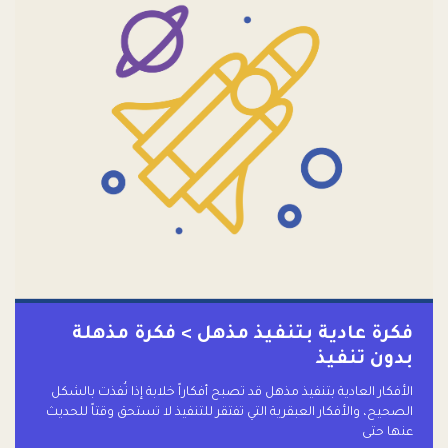
فكرة عادية بتنفيذ مذهل > فكرة مذهلة
بدون تنفيذ
الأفكار العادية بتنفيذ مذهل قد تصبح أفكاراً خلابة إذا نُفذت بالشكل
الصحيح، والأفكار العبقرية التي تفتقر للتنفيذ لا تستحق وقتاً للحديث
عنها حتى