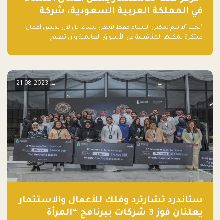
في المملكة العربية السعودية، شركة
ناشئة تلو الأخرى."
"يجب ألا يتم تمكين النساء فقط لأنهن نساء، بل لأن لديهن أعمال
مبتكرة يمكنها المنافسة في الأسواق العالمية وأن تصبح
"اليونيكورنز" التالية المولودة في المملكة العربية السعودية
21-08-2023
ستاندرد تشارترد وفلك للأعمال والاستثمار
يعلنان فوز 3 شركات ببرنامج “المرأة