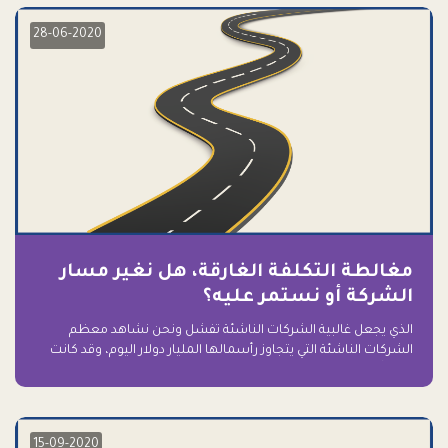
28-06-2020
مغالطة التكلفة الغارقة، هل نغير مسار
الشركة أو نستمر عليه؟
الذي يجعل غالبية الشركات الناشئة تفشل ونحن نشاهد معظم
الشركات الناشئة التي يتجاوز رأسمالها المليار دولار اليوم، وقد كانت
سابقاً على حافة الانهيار والفشل؟ ببساطة: التعلق بها.
15-09-2020