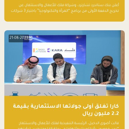
والتكنولوجيا”
أعلن بنك ستاندرد تشارترد، وشركة فلك للأعمال والاستثمار، عن
تخريج الدفعة الأولى من برنامج “المرأة والتكنولوجيا” باختيار 3 شركات
ناشئة تقودها نساء من قبل لجنة مستقلة من الحكّام. وقدمت رائدات
الأعمال، اللواتي خضعن لبرنامج حاضنة مدته 8 أسابيع، أفكاراً مبتكرة
في مختلف القطاعات، بما فيها التكنولوجيا المالية والصحية والعقارية
والترفيه التعليمي
21-08-2023
كارا تغلق أولى جولاتها الاستثمارية بقيمة
2.2 مليون ريال
قالت أضوى الدخيل، الرئيسة التنفيذية لفلك للأعمال والاستثمار: