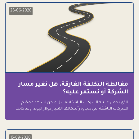
28-06-2020
مغالطة التكلفة الغارقة، هل نغير مسار
الشركة أو نستمر عليه؟
الذي يجعل غالبية الشركات الناشئة تفشل ونحن نشاهد معظم
الشركات الناشئة التي يتجاوز رأسمالها المليار دولار اليوم، وقد كانت
سابقاً على حافة الانهيار والفشل؟ ببساطة: التعلق بها.
15-09-2020