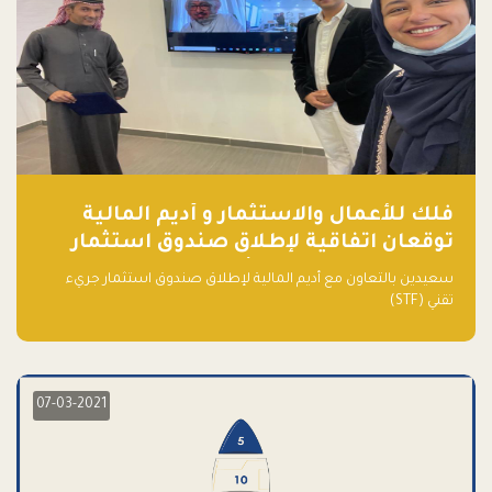
فلك للأعمال والاستثمار و أديم المالية
توقعان اتفاقية لإطلاق صندوق استثمار
جريء تقني (STF) - مشغل من قبل فـلك
سعيدين بالتعاون مع أديم المالية لإطلاق صندوق استثمار جريء
تقني (STF)
07-03-2021