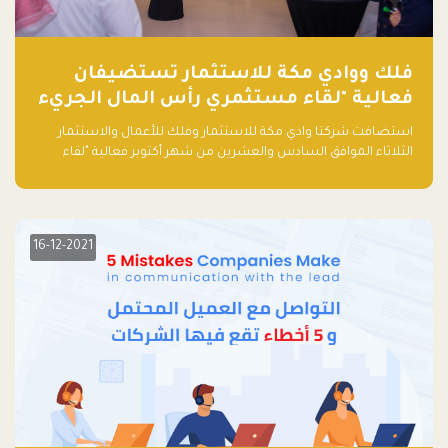
فلك ووادي مكة للاستثمار تستضيفان
فعالية "لقاء مستثمري رأس المال الجريء
في المنطقة"
استضافت شركتا وادي مكة للاستثمار وفلك للأعمال والاستثمار
الثلاثاء الموافق السادس والعشرين من شهر أكتوبر فعالية "لقاء
مستثمري رأس المال الجريء في المنطقة" الذي جمع أكثر من 30
مشاركاً من أبرز صناديق رأس المال الجريء وممثلي المؤسسات
الاستثمارية التقنية في المنطقة.
16-12-2021