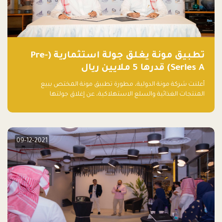
تطبيق مونة يغلق جولة استثمارية (Pre-
Series A) قدرها 5 ملايين ريال
أعلنت شركة مونة الدولية، مطورة تطبيق مونة المختص ببيع
المنتجات الغذائية والسلع الاستهلاكية، عن إغلاق جولتها
الاستثمارية (Pre- series A) بقيمة 5 ملايين ريال سعودي (1.3 مليون
دولار أمريكي)، بقيادة شركتي دعم المنشآت المحدودة وتسارع القابضة
– التابعة لشركة يزيد الراجحي القابضة.
09-12-2021