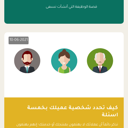
قصة الوظيفة التي أنشأت نسعى
10-06-2021
كيف تحدد شخصية عميلك بخمسة
اسئلة
تذكر دائماً أن عملائك لا يهتمون بمنتجك أو خدمتك؛ إنهم يهتمون