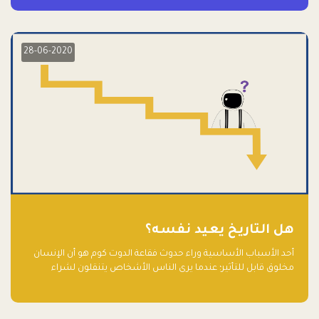
28-06-2020
هل التاريخ يعيد نفسه؟
أحد الأسباب الأساسية وراء حدوث فقاعة الدوت كوم هو أن الإنسان
مخلوق قابل للتأثير؛ عندما يرى الناس الأشخاص يتنقلون لشراء
أسهم شركات التكنولوجيا المبالغ في تقييمها في سوق الأوراق
المالية، فإنهم يقفزون للمشاركة بالفرص خوفًا من ضياع فرصة عابرة