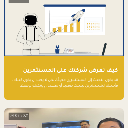
كيف تعرض شركتك على المستثمرين
قد يكون التحدث إلى المستثمرين مخيفًا، لكن لا يجب أن يكون كذلك،
فأسئلة المستثمرين ليست صعبة أو معقدة، ويمكنك توقعها
والاستعداد لها جيدًا مسبقًا
04-03-2021