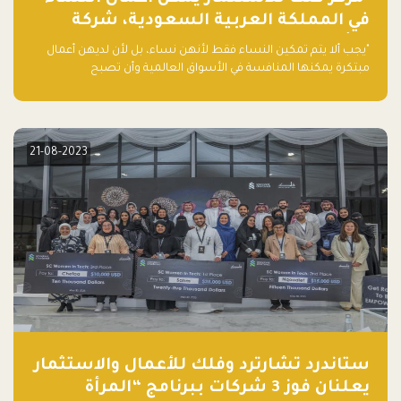
في المملكة العربية السعودية، شركة
ناشئة تلو الأخرى."
"يجب ألا يتم تمكين النساء فقط لأنهن نساء، بل لأن لديهن أعمال
مبتكرة يمكنها المنافسة في الأسواق العالمية وأن تصبح
"اليونيكورنز" التالية المولودة في المملكة العربية السعودية
21-08-2023
ستاندرد تشارترد وفلك للأعمال والاستثمار
يعلنان فوز 3 شركات ببرنامج “المرأة