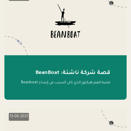
قصة شركة ناشئة: BeanBoat
قصة العم هيكتور الذي كان السبب في إنشاء Beanboat
13-06-2021