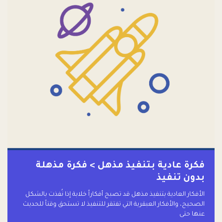
فكرة عادية بتنفيذ مذهل > فكرة مذهلة
بدون تنفيذ
الأفكار العادية بتنفيذ مذهل قد تصبح أفكاراً خلابة إذا نُفذت بالشكل
الصحيح، والأفكار العبقرية التي تفتقر للتنفيذ لا تستحق وقتاً للحديث
عنها حتى