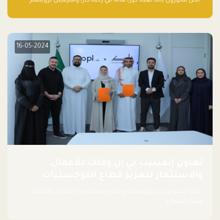
“نحن فخورون بأننا لعبنا دورًا هاما في رحلة كارا ومترقبين لرؤيتهم
يواصلون إحداث تأثير إيجابي على البيئة. إن التزامهم بالاستدامة ليس
جيدًا لكوكبنا فحسب، بل إنه جيد أيضًا للأعمال”.
16-05-2024
تعاون إنفينيت بي إل وفلك للأعمال
والاستثمار لتعزيز قطاع اللوجستيات
حالف استراتيجي يخلق مجتمع يدفع بعجلة ريادة الأعمال والابتكار
وتقدم القطاع.