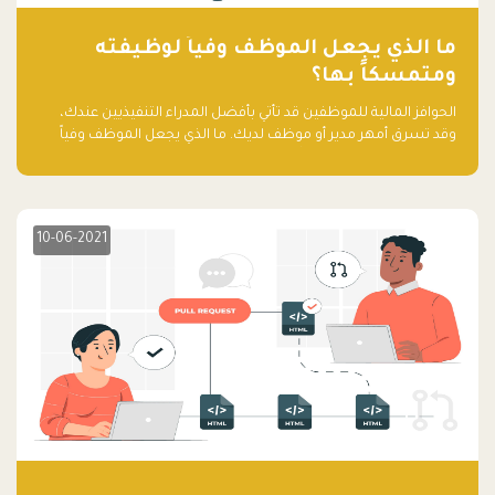
ما الذي يجعل الموظف وفياً لوظيفته
ومتمسكاً بها؟
الحوافز المالية للموظفين قد تأتي بأفضل المدراء التنفيذيين عندك،
وقد تسرق أمهر مدير أو موظف لديك. ما الذي يجعل الموظف وفياً
لوظيفته ويجعله متمسكاً بها؟
10-06-2021