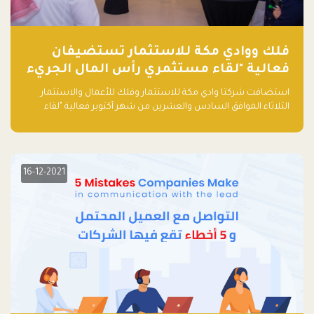
فلك ووادي مكة للاستثمار تستضيفان
فعالية "لقاء مستثمري رأس المال الجريء
في المنطقة"
استضافت شركتا وادي مكة للاستثمار وفلك للأعمال والاستثمار
الثلاثاء الموافق السادس والعشرين من شهر أكتوبر فعالية "لقاء
مستثمري رأس المال الجريء في المنطقة" الذي جمع أكثر من 30
مشاركاً من أبرز صناديق رأس المال الجريء وممثلي المؤسسات
الاستثمارية التقنية في المنطقة.
16-12-2021