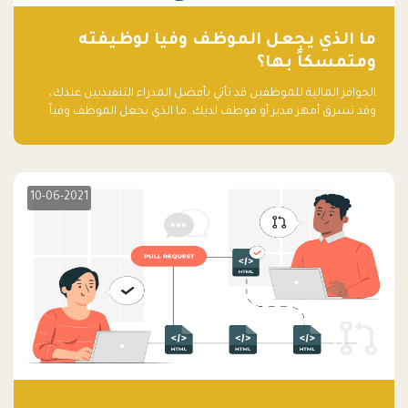
ما الذي يجعل الموظف وفياً لوظيفته
ومتمسكاً بها؟
الحوافز المالية للموظفين قد تأتي بأفضل المدراء التنفيذيين عندك،
وقد تسرق أمهر مدير أو موظف لديك. ما الذي يجعل الموظف وفياً
لوظيفته ويجعله متمسكاً بها؟
10-06-2021