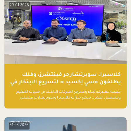
29-01-2026
كلاسيرا، سوبرتشارجر فينتشرز، وفلك
يطلقون «سي إكسيد » لتسريع الابتكار في
تقنيات التعليم ومستقبل العمل
منصة مشتركة لبناء وتسريع الشركات الناشئة في تقنيات التعليم
ومستقبل العمل، تجمع خبرات كلاسيرا وسوبرتشارجر فينتشرز
ومجموعة فلك لدعم النمو والتوسع من المملكة إلى الأسواق
العالمية.
31-03-2026