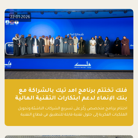
elevate your startup! Follow us @FalakHub
22-01-2026
فلك تختتم برنامج امد تيك بالشراكة مع
بنك الإنماء لدعم ابتكارات التقنية المالية
اختتام برنامج متخصص ركّز على تسريع الشركات الناشئة وتحويل
الملكيات الفكرية إلى حلول تقنية قابلة للتطبيق في قطاع التقنية
المالية