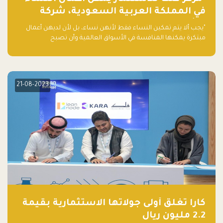
في المملكة العربية السعودية، شركة
ناشئة تلو الأخرى."
"يجب ألا يتم تمكين النساء فقط لأنهن نساء، بل لأن لديهن أعمال
مبتكرة يمكنها المنافسة في الأسواق العالمية وأن تصبح
"اليونيكورنز" التالية المولودة في المملكة العربية السعودية
21-08-2023
كارا تغلق أولى جولاتها الاستثمارية بقيمة
2.2 مليون ريال