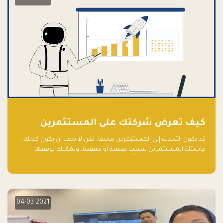
كيف تعرض شركتك على المستثمرين
قد يكون التحدث إلى المستثمرين مخيفًا، لكن لا يجب أن يكون كذلك،
فأسئلة المستثمرين ليست صعبة أو معقدة، ويمكنك توقعها
والاستعداد لها جيدًا مسبقًا
04-03-2021