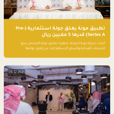
تطبيق مونة يغلق جولة استثمارية (Pre-
Series A) قدرها 5 ملايين ريال
أعلنت شركة مونة الدولية، مطورة تطبيق مونة المختص ببيع
المنتجات الغذائية والسلع الاستهلاكية، عن إغلاق جولتها
الاستثمارية (Pre- series A) بقيمة 5 ملايين ريال سعودي (1.3 مليون
دولار أمريكي)، بقيادة شركتي دعم المنشآت المحدودة وتسارع القابضة
– التابعة لشركة يزيد الراجحي القابضة.
09-12-2021