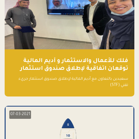
فلك للأعمال والاستثمار و أديم المالية
توقعان اتفاقية لإطلاق صندوق استثمار
جريء تقني (STF) - مشغل من قبل فـلك
سعيدين بالتعاون مع أديم المالية لإطلاق صندوق استثمار جريء
تقني (STF)
07-03-2021