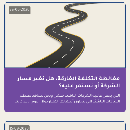
28-06-2020
مغالطة التكلفة الغارقة، هل نغير مسار
الشركة أو نستمر عليه؟
الذي يجعل غالبية الشركات الناشئة تفشل ونحن نشاهد معظم
الشركات الناشئة التي يتجاوز رأسمالها المليار دولار اليوم، وقد كانت
سابقاً على حافة الانهيار والفشل؟ ببساطة: التعلق بها.
15-09-2020