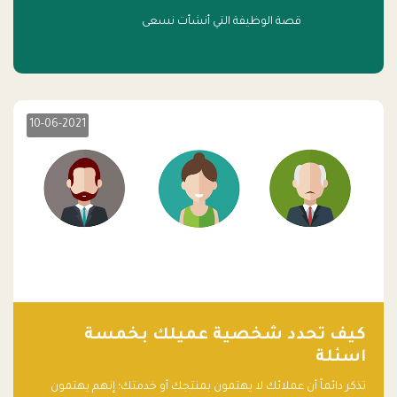
قصة الوظيفة التي أنشأت نسعى
10-06-2021
كيف تحدد شخصية عميلك بخمسة
اسئلة
تذكر دائماً أن عملائك لا يهتمون بمنتجك أو خدمتك؛ إنهم يهتمون