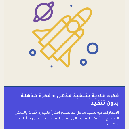
فكرة عادية بتنفيذ مذهل > فكرة مذهلة
بدون تنفيذ
الأفكار العادية بتنفيذ مذهل قد تصبح أفكاراً خلابة إذا نُفذت بالشكل
الصحيح، والأفكار العبقرية التي تفتقر للتنفيذ لا تستحق وقتاً للحديث
عنها حتى