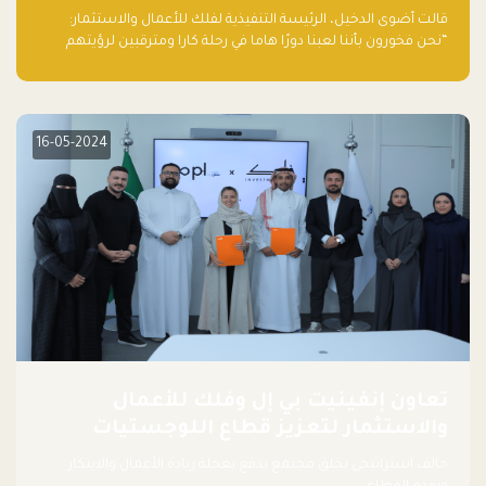
قالت أضوى الدخيل، الرئيسة التنفيذية لفلك للأعمال والاستثمار:
“نحن فخورون بأننا لعبنا دورًا هاما في رحلة كارا ومترقبين لرؤيتهم
يواصلون إحداث تأثير إيجابي على البيئة. إن التزامهم بالاستدامة ليس
جيدًا لكوكبنا فحسب، بل إنه جيد أيضًا للأعمال”.
16-05-2024
تعاون إنفينيت بي إل وفلك للأعمال
والاستثمار لتعزيز قطاع اللوجستيات
حالف استراتيجي يخلق مجتمع يدفع بعجلة ريادة الأعمال والابتكار