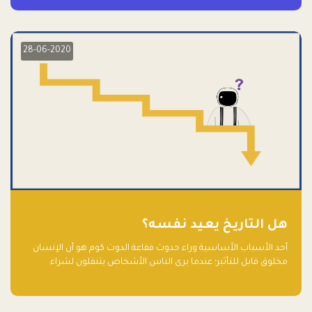
28-06-2020
هل التاريخ يعيد نفسه؟
أحد الأسباب الأساسية وراء حدوث فقاعة الدوت كوم هو أن الإنسان
مخلوق قابل للتأثير؛ عندما يرى الناس الأشخاص يتنقلون لشراء
أسهم شركات التكنولوجيا المبالغ في تقييمها في سوق الأوراق
المالية، فإنهم يقفزون للمشاركة بالفرص خوفًا من ضياع فرصة عابرة