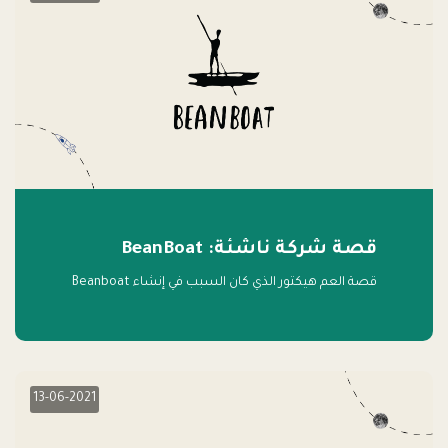
قصة شركة ناشئة: BeanBoat
قصة العم هيكتور الذي كان السبب في إنشاء Beanboat
13-06-2021