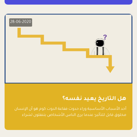
28-06-2020
هل التاريخ يعيد نفسه؟
أحد الأسباب الأساسية وراء حدوث فقاعة الدوت كوم هو أن الإنسان
مخلوق قابل للتأثير؛ عندما يرى الناس الأشخاص يتنقلون لشراء
أسهم شركات التكنولوجيا المبالغ في تقييمها في سوق الأوراق
المالية، فإنهم يقفزون للمشاركة بالفرص خوفًا من ضياع فرصة عابرة