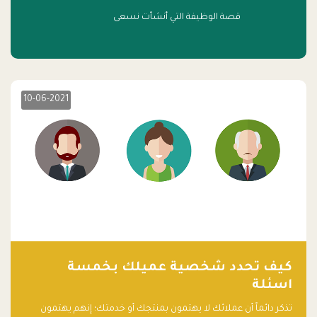
قصة الوظيفة التي أنشأت نسعى
10-06-2021
كيف تحدد شخصية عميلك بخمسة
اسئلة
تذكر دائماً أن عملائك لا يهتمون بمنتجك أو خدمتك؛ إنهم يهتمون