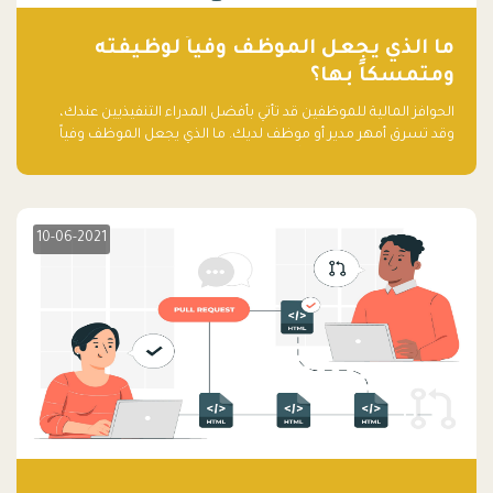
ما الذي يجعل الموظف وفياً لوظيفته
ومتمسكاً بها؟
الحوافز المالية للموظفين قد تأتي بأفضل المدراء التنفيذيين عندك،
وقد تسرق أمهر مدير أو موظف لديك. ما الذي يجعل الموظف وفياً
لوظيفته ويجعله متمسكاً بها؟
10-06-2021