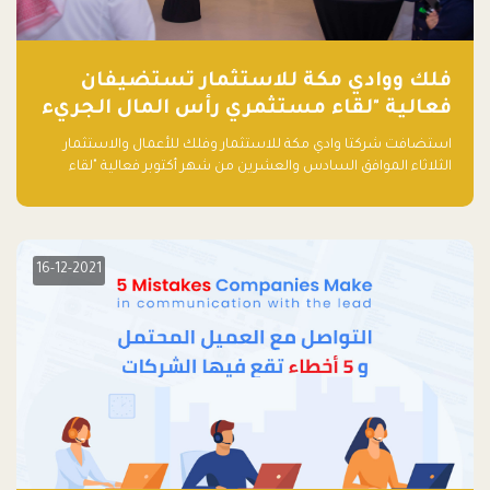
فلك ووادي مكة للاستثمار تستضيفان
فعالية "لقاء مستثمري رأس المال الجريء
في المنطقة"
استضافت شركتا وادي مكة للاستثمار وفلك للأعمال والاستثمار
الثلاثاء الموافق السادس والعشرين من شهر أكتوبر فعالية "لقاء
مستثمري رأس المال الجريء في المنطقة" الذي جمع أكثر من 30
مشاركاً من أبرز صناديق رأس المال الجريء وممثلي المؤسسات
الاستثمارية التقنية في المنطقة.
16-12-2021