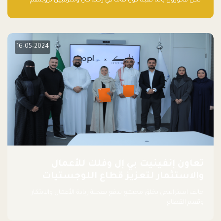
“نحن فخورون بأننا لعبنا دورًا هاما في رحلة كارا ومترقبين لرؤيتهم
يواصلون إحداث تأثير إيجابي على البيئة. إن التزامهم بالاستدامة ليس
جيدًا لكوكبنا فحسب، بل إنه جيد أيضًا للأعمال”.
16-05-2024
تعاون إنفينيت بي إل وفلك للأعمال
والاستثمار لتعزيز قطاع اللوجستيات
حالف استراتيجي يخلق مجتمع يدفع بعجلة ريادة الأعمال والابتكار
وتقدم القطاع.