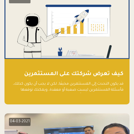
كيف تعرض شركتك على المستثمرين
قد يكون التحدث إلى المستثمرين مخيفًا، لكن لا يجب أن يكون كذلك،
فأسئلة المستثمرين ليست صعبة أو معقدة، ويمكنك توقعها
والاستعداد لها جيدًا مسبقًا
04-03-2021