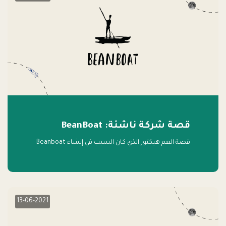
قصة شركة ناشئة: BeanBoat
قصة العم هيكتور الذي كان السبب في إنشاء Beanboat
13-06-2021