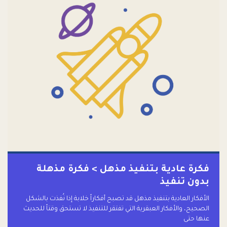
فكرة عادية بتنفيذ مذهل > فكرة مذهلة
بدون تنفيذ
الأفكار العادية بتنفيذ مذهل قد تصبح أفكاراً خلابة إذا نُفذت بالشكل
الصحيح، والأفكار العبقرية التي تفتقر للتنفيذ لا تستحق وقتاً للحديث
عنها حتى