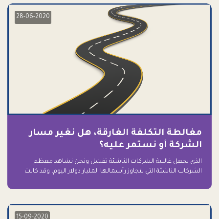
28-06-2020
مغالطة التكلفة الغارقة، هل نغير مسار
الشركة أو نستمر عليه؟
الذي يجعل غالبية الشركات الناشئة تفشل ونحن نشاهد معظم
الشركات الناشئة التي يتجاوز رأسمالها المليار دولار اليوم، وقد كانت
سابقاً على حافة الانهيار والفشل؟ ببساطة: التعلق بها.
15-09-2020