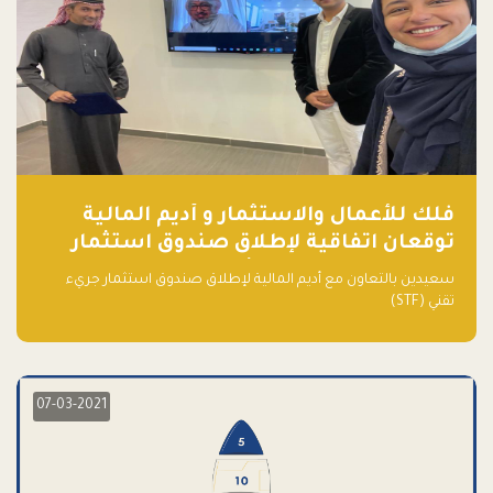
فلك للأعمال والاستثمار و أديم المالية
توقعان اتفاقية لإطلاق صندوق استثمار
جريء تقني (STF) - مشغل من قبل فـلك
سعيدين بالتعاون مع أديم المالية لإطلاق صندوق استثمار جريء
تقني (STF)
07-03-2021