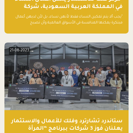
في المملكة العربية السعودية، شركة
ناشئة تلو الأخرى."
"يجب ألا يتم تمكين النساء فقط لأنهن نساء، بل لأن لديهن أعمال
مبتكرة يمكنها المنافسة في الأسواق العالمية وأن تصبح
"اليونيكورنز" التالية المولودة في المملكة العربية السعودية
21-08-2023
ستاندرد تشارترد وفلك للأعمال والاستثمار
يعلنان فوز 3 شركات ببرنامج “المرأة