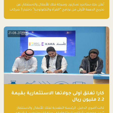
والتكنولوجيا”
أعلن بنك ستاندرد تشارترد، وشركة فلك للأعمال والاستثمار، عن
تخريج الدفعة الأولى من برنامج “المرأة والتكنولوجيا” باختيار 3 شركات
ناشئة تقودها نساء من قبل لجنة مستقلة من الحكّام. وقدمت رائدات
الأعمال، اللواتي خضعن لبرنامج حاضنة مدته 8 أسابيع، أفكاراً مبتكرة
في مختلف القطاعات، بما فيها التكنولوجيا المالية والصحية والعقارية
والترفيه التعليمي
21-08-2023
كارا تغلق أولى جولاتها الاستثمارية بقيمة
2.2 مليون ريال
قالت أضوى الدخيل، الرئيسة التنفيذية لفلك للأعمال والاستثمار: