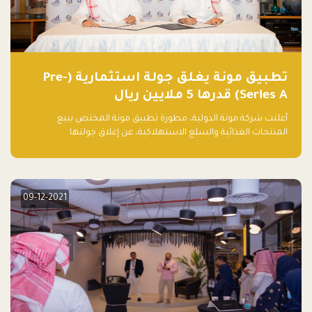
تطبيق مونة يغلق جولة استثمارية (Pre-
Series A) قدرها 5 ملايين ريال
أعلنت شركة مونة الدولية، مطورة تطبيق مونة المختص ببيع
المنتجات الغذائية والسلع الاستهلاكية، عن إغلاق جولتها
الاستثمارية (Pre- series A) بقيمة 5 ملايين ريال سعودي (1.3 مليون
دولار أمريكي)، بقيادة شركتي دعم المنشآت المحدودة وتسارع القابضة
– التابعة لشركة يزيد الراجحي القابضة.
09-12-2021