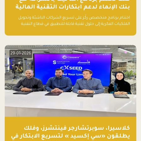
بنك الإنماء لدعم ابتكارات التقنية المالية
اختتام برنامج متخصص ركّز على تسريع الشركات الناشئة وتحويل
الملكيات الفكرية إلى حلول تقنية قابلة للتطبيق في قطاع التقنية
المالية
29-01-2026
كلاسيرا، سوبرتشارجر فينتشرز، وفلك
يطلقون «سي إكسيد » لتسريع الابتكار في