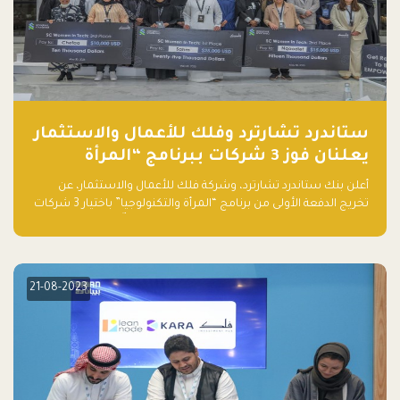
ستاندرد تشارترد وفلك للأعمال والاستثمار
يعلنان فوز 3 شركات ببرنامج “المرأة
والتكنولوجيا”
أعلن بنك ستاندرد تشارترد، وشركة فلك للأعمال والاستثمار، عن
تخريج الدفعة الأولى من برنامج “المرأة والتكنولوجيا” باختيار 3 شركات
ناشئة تقودها نساء من قبل لجنة مستقلة من الحكّام. وقدمت رائدات
الأعمال، اللواتي خضعن لبرنامج حاضنة مدته 8 أسابيع، أفكاراً مبتكرة
في مختلف القطاعات، بما فيها التكنولوجيا المالية والصحية والعقارية
والترفيه التعليمي
21-08-2023