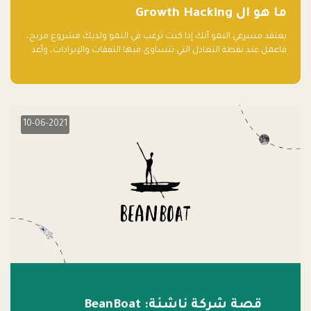
ما هو ال Growth Hacking
يعتقد مسرعي النمو أنك إذا كنت ترغب في النمو ولديك مشروع مربح،
فاعمل عند نقطة التعادل التي تتساوى فيها النفقات والإيرادات، وأعد
استثمار الربح.
10-06-2021
قصة شركة ناشئة: BeanBoat