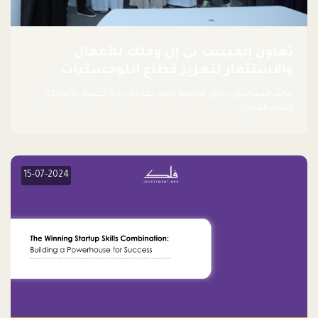
تعاون إنفينيت بي إل وفلك للأعمال
والاستثمار لتعزيز قطاع اللوجستيات
حالف استراتيجي يخلق مجتمع يدفع بعجلة ريادة الأعمال والابتكار
وتقدم القطاع.
15-07-2024