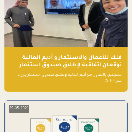
فلك للأعمال والاستثمار و أديم المالية
توقعان اتفاقية لإطلاق صندوق استثمار
جريء تقني (STF) - مشغل من قبل فـلك
سعيدين بالتعاون مع أديم المالية لإطلاق صندوق استثمار جريء
تقني (STF)
19-05-2021