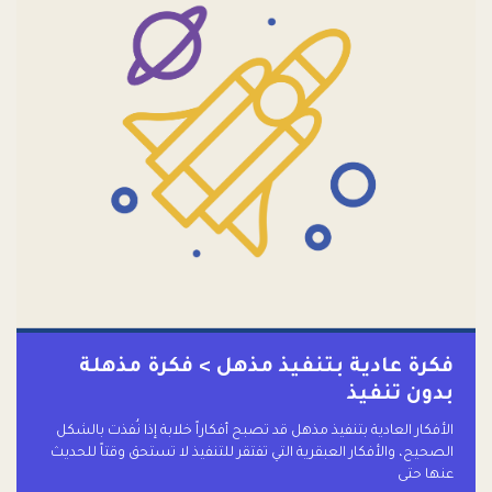
فكرة عادية بتنفيذ مذهل > فكرة مذهلة
بدون تنفيذ
الأفكار العادية بتنفيذ مذهل قد تصبح أفكاراً خلابة إذا نُفذت بالشكل
الصحيح، والأفكار العبقرية التي تفتقر للتنفيذ لا تستحق وقتاً للحديث
عنها حتى