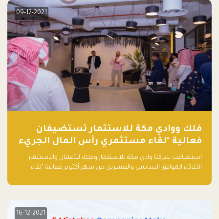
09-12-2021
فلك ووادي مكة للاستثمار تستضيفان
فعالية "لقاء مستثمري رأس المال الجريء
في المنطقة"
استضافت شركتا وادي مكة للاستثمار وفلك للأعمال والاستثمار
الثلاثاء الموافق السادس والعشرين من شهر أكتوبر فعالية "لقاء
مستثمري رأس المال الجريء في المنطقة" الذي جمع أكثر من 30
مشاركاً من أبرز صناديق رأس المال الجريء وممثلي المؤسسات
الاستثمارية التقنية في المنطقة.
16-12-2021