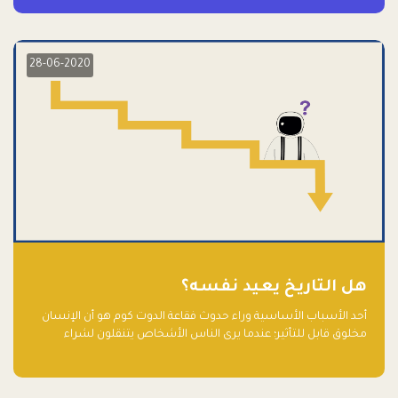
28-06-2020
هل التاريخ يعيد نفسه؟
أحد الأسباب الأساسية وراء حدوث فقاعة الدوت كوم هو أن الإنسان
مخلوق قابل للتأثير؛ عندما يرى الناس الأشخاص يتنقلون لشراء
أسهم شركات التكنولوجيا المبالغ في تقييمها في سوق الأوراق
المالية، فإنهم يقفزون للمشاركة بالفرص خوفًا من ضياع فرصة عابرة