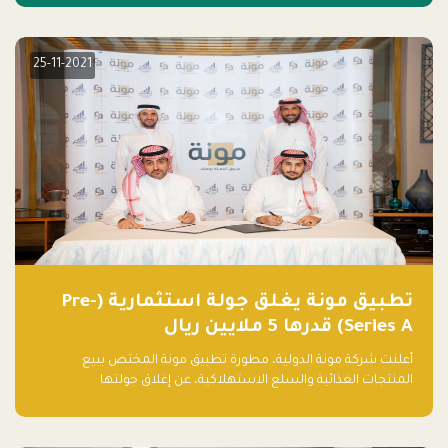
25-11-2021
تطبيق مونة يغلق جولة استثمارية (Pre-
Series A) قدرها 5 ملايين ريال
أعلنت شركة مونة الدولية، مطورة تطبيق مونة المختص ببيع
المنتجات الغذائية والسلع الاستهلاكية، عن إغلاق جولتها
الاستثمارية (Pre- series A) بقيمة 5 ملايين ريال سعودي (1.3 مليون
دولار أمريكي)، بقيادة شركتي دعم المنشآت المحدودة وتسارع القابضة
– التابعة لشركة يزيد الراجحي القابضة.