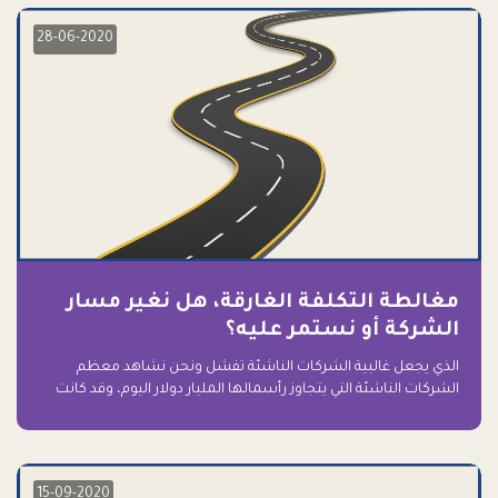
28-06-2020
مغالطة التكلفة الغارقة، هل نغير مسار
الشركة أو نستمر عليه؟
الذي يجعل غالبية الشركات الناشئة تفشل ونحن نشاهد معظم
الشركات الناشئة التي يتجاوز رأسمالها المليار دولار اليوم، وقد كانت
سابقاً على حافة الانهيار والفشل؟ ببساطة: التعلق بها.
15-09-2020