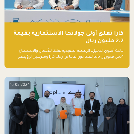
كارا تغلق أولى جولاتها الاستثمارية بقيمة
2.2 مليون ريال
قالت أضوى الدخيل، الرئيسة التنفيذية لفلك للأعمال والاستثمار:
“نحن فخورون بأننا لعبنا دورًا هاما في رحلة كارا ومترقبين لرؤيتهم
يواصلون إحداث تأثير إيجابي على البيئة. إن التزامهم بالاستدامة ليس
جيدًا لكوكبنا فحسب، بل إنه جيد أيضًا للأعمال”.
16-05-2024