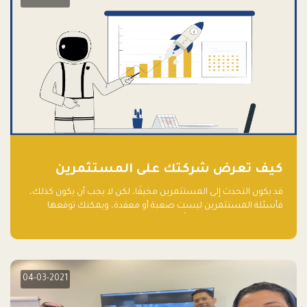
كيف تعرض شركتك على المستثمرين
قد يكون التحدث إلى المستثمرين مخيفًا، لكن لا يجب أن يكون كذلك،
فأسئلة المستثمرين ليست صعبة أو معقدة، ويمكنك توقعها
والاستعداد لها جيدًا مسبقًا
04-03-2021