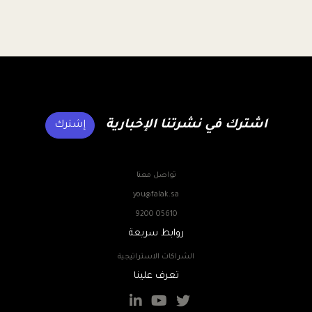
اشترك في نشرتنا الإخبارية
إشترك
تواصل معنا
you@falak.sa
9200 05610
روابط سريعة
الشراكات الاستراتيجية
تعرف علينا