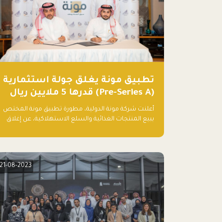
تطبيق مونة يغلق جولة استثمارية
(Pre-Series A) قدرها 5 ملايين ريال
أعلنت شركة مونة الدولية، مطورة تطبيق مونة المختص
ببيع المنتجات الغذائية والسلع الاستهلاكية، عن إغلاق
جولتها الاستثمارية (Pre- series A) بقيمة 5 ملايين ريال
سعودي (1.3 مليون دولار أمريكي)، بقيادة شركتي دعم
المنشآت المحدودة وتسارع القابضة – التابعة لشركة يزيد
الراجحي القابضة.
21-08-2023