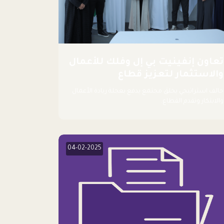
تعاون إنفينيت بي إل وفلك للأعمال
والاستثمار لتعزيز قطاع
اللوجستيات
حالف استراتيجي يخلق مجتمع يدفع بعجلة ريادة الأعمال
والابتكار وتقدم القطاع.
04-02-2025