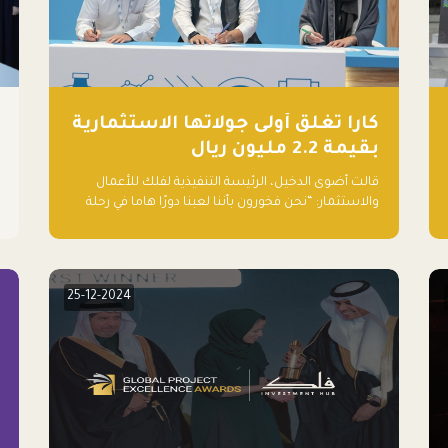
كارا تغلق أولى جولاتها الاستثمارية
بقيمة 2.2 مليون ريال
قالت أضوى الدخيل، الرئيسة التنفيذية لفلك للأعمال
والاستثمار: “نحن فخورون بأننا لعبنا دورًا هاما في رحلة
كارا ومترقبين لرؤيتهم يواصلون إحداث تأثير إيجابي على
البيئة. إن التزامهم بالاستدامة ليس جيدًا لكوكبنا
فحسب، بل إنه جيد أيضًا للأعمال”.
25-12-2024