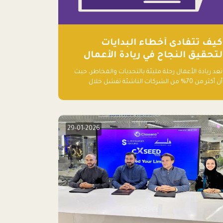
كيف تتفادى أخطاء البدايات
لتحقيق النجاح في ريادة الأعمال
تعد ريادة الأعمال رحلة مليئة بالتحديات والمخاطر، حيث
أن أكثر من 70% من الشركات الناشئة تفشل خلال
سنواتها الأولى. وبالرغم من حماسة رواد الأعمال
وطموحاتهم، فإن هناك أخطاء شائعة يقع فيها الكثيرون
في بداية رحلتهم، وهي التي قد تعرقل نجاحهم. في هذا
المقال، سنتعرف على أبرز هذه الأخطاء وكيفية تفاديها
29-01-2026
لضمان نجاح مشروعك الناشئ.