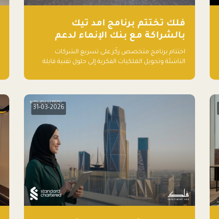
فلك تختتم برنامج امد تيك
بالشراكة مع بنك الإنماء لدعم
ابتكارات التقنية المالية
اختتام برنامج متخصص ركّز على تسريع الشركات
الناشئة وتحويل الملكيات الفكرية إلى حلول تقنية قابلة
للتطبيق في قطاع التقنية المالية
31-03-2026