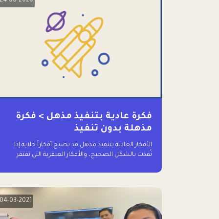
24-06-2020
فكرة عادية بتنفيذ مذهل > فكرة
مذهلة بدون تنفيذ
الأفكار العادية بتنفيذ مذهل قد تصبح أفكاراً خلابة إذا
نُفذت بالشكل الصحيح، والأفكار العبقرية التي تفتقر
للتنفيذ لا تستحق وقتاً للحديث عنها حتى
04-03-2021