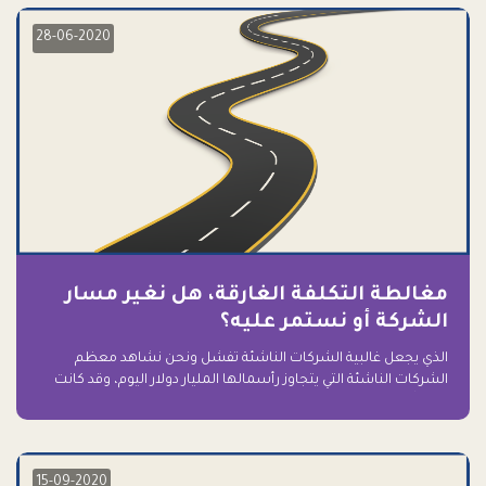
28-06-2020
مغالطة التكلفة الغارقة، هل نغير مسار
الشركة أو نستمر عليه؟
الذي يجعل غالبية الشركات الناشئة تفشل ونحن نشاهد معظم
الشركات الناشئة التي يتجاوز رأسمالها المليار دولار اليوم، وقد كانت
سابقاً على حافة الانهيار والفشل؟ ببساطة: التعلق بها.
15-09-2020