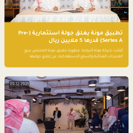
تطبيق مونة يغلق جولة استثمارية (Pre-
Series A) قدرها 5 ملايين ريال
أعلنت شركة مونة الدولية، مطورة تطبيق مونة المختص ببيع
المنتجات الغذائية والسلع الاستهلاكية، عن إغلاق جولتها
الاستثمارية (Pre- series A) بقيمة 5 ملايين ريال سعودي (1.3 مليون
دولار أمريكي)، بقيادة شركتي دعم المنشآت المحدودة وتسارع القابضة
– التابعة لشركة يزيد الراجحي القابضة.
09-12-2021