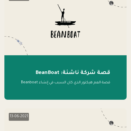
قصة شركة ناشئة: BeanBoat
قصة العم هيكتور الذي كان السبب في إنشاء Beanboat
13-06-2021