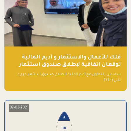
فلك للأعمال والاستثمار و أديم المالية
توقعان اتفاقية لإطلاق صندوق استثمار
جريء تقني (STF) - مشغل من قبل فـلك
سعيدين بالتعاون مع أديم المالية لإطلاق صندوق استثمار جريء
تقني (STF)
07-03-2021