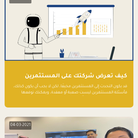
كيف تعرض شركتك على المستثمرين
قد يكون التحدث إلى المستثمرين مخيفًا، لكن لا يجب أن يكون كذلك،
فأسئلة المستثمرين ليست صعبة أو معقدة، ويمكنك توقعها
والاستعداد لها جيدًا مسبقًا
04-03-2021