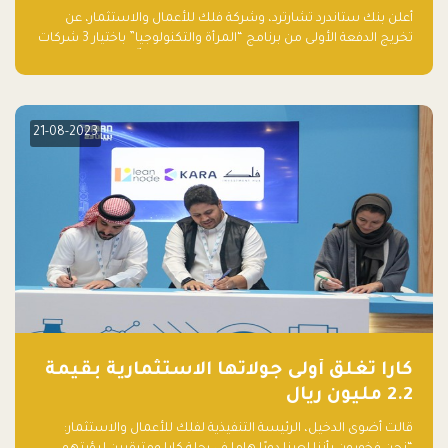
والتكنولوجيا”
أعلن بنك ستاندرد تشارترد، وشركة فلك للأعمال والاستثمار، عن
تخريج الدفعة الأولى من برنامج “المرأة والتكنولوجيا” باختيار 3 شركات
ناشئة تقودها نساء من قبل لجنة مستقلة من الحكّام. وقدمت رائدات
الأعمال، اللواتي خضعن لبرنامج حاضنة مدته 8 أسابيع، أفكاراً مبتكرة
في مختلف القطاعات، بما فيها التكنولوجيا المالية والصحية والعقارية
والترفيه التعليمي
21-08-2023
كارا تغلق أولى جولاتها الاستثمارية بقيمة
2.2 مليون ريال
قالت أضوى الدخيل، الرئيسة التنفيذية لفلك للأعمال والاستثمار: