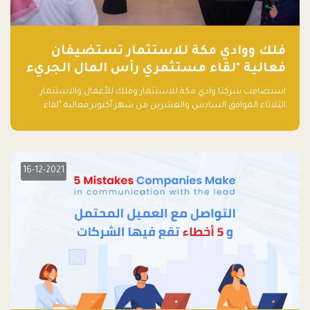
فلك ووادي مكة للاستثمار تستضيفان
فعالية "لقاء مستثمري رأس المال الجريء
في المنطقة"
استضافت شركتا وادي مكة للاستثمار وفلك للأعمال والاستثمار
الثلاثاء الموافق السادس والعشرين من شهر أكتوبر فعالية "لقاء
مستثمري رأس المال الجريء في المنطقة" الذي جمع أكثر من 30
مشاركاً من أبرز صناديق رأس المال الجريء وممثلي المؤسسات
الاستثمارية التقنية في المنطقة.
16-12-2021