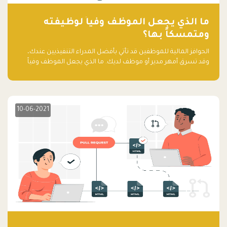
ما الذي يجعل الموظف وفياً لوظيفته
ومتمسكاً بها؟
الحوافز المالية للموظفين قد تأتي بأفضل المدراء التنفيذيين عندك،
وقد تسرق أمهر مدير أو موظف لديك. ما الذي يجعل الموظف وفياً
لوظيفته ويجعله متمسكاً بها؟
10-06-2021