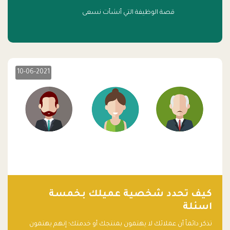
قصة الوظيفة التي أنشأت نسعى
10-06-2021
كيف تحدد شخصية عميلك بخمسة
اسئلة
تذكر دائماً أن عملائك لا يهتمون بمنتجك أو خدمتك؛ إنهم يهتمون