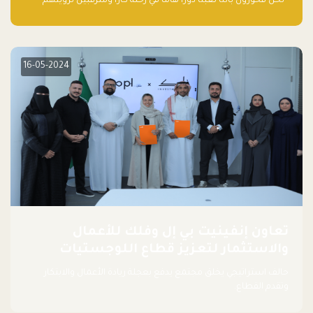
“نحن فخورون بأننا لعبنا دورًا هاما في رحلة كارا ومترقبين لرؤيتهم
يواصلون إحداث تأثير إيجابي على البيئة. إن التزامهم بالاستدامة ليس
جيدًا لكوكبنا فحسب، بل إنه جيد أيضًا للأعمال”.
16-05-2024
تعاون إنفينيت بي إل وفلك للأعمال
والاستثمار لتعزيز قطاع اللوجستيات
حالف استراتيجي يخلق مجتمع يدفع بعجلة ريادة الأعمال والابتكار
وتقدم القطاع.