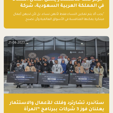
في المملكة العربية السعودية، شركة
ناشئة تلو الأخرى."
"يجب ألا يتم تمكين النساء فقط لأنهن نساء، بل لأن لديهن أعمال
مبتكرة يمكنها المنافسة في الأسواق العالمية وأن تصبح
"اليونيكورنز" التالية المولودة في المملكة العربية السعودية
21-08-2023
ستاندرد تشارترد وفلك للأعمال والاستثمار
يعلنان فوز 3 شركات ببرنامج “المرأة