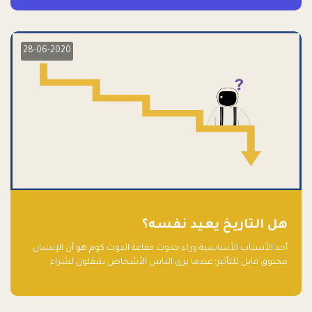
28-06-2020
هل التاريخ يعيد نفسه؟
أحد الأسباب الأساسية وراء حدوث فقاعة الدوت كوم هو أن الإنسان
مخلوق قابل للتأثير؛ عندما يرى الناس الأشخاص يتنقلون لشراء
أسهم شركات التكنولوجيا المبالغ في تقييمها في سوق الأوراق
المالية، فإنهم يقفزون للمشاركة بالفرص خوفًا من ضياع فرصة عابرة