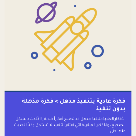
فكرة عادية بتنفيذ مذهل > فكرة مذهلة
بدون تنفيذ
الأفكار العادية بتنفيذ مذهل قد تصبح أفكاراً خلابة إذا نُفذت بالشكل
الصحيح، والأفكار العبقرية التي تفتقر للتنفيذ لا تستحق وقتاً للحديث
عنها حتى