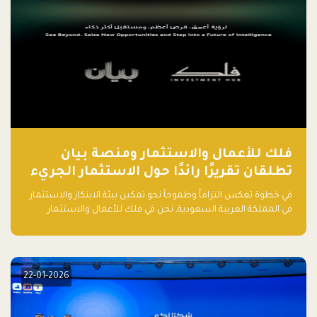
فلك للأعمال والاستثمار ومنصة بيان
تطلقان تقريرًا رائدًا حول الاستثمار الجريء
في الذكاء الاصطناعي بالمملكة العربية
في خطوة تعكس التزاماً وطموحاً نحو تمكين بيئة الابتكار والاستثمار
السعودية
في المملكة العربية السعودية, نحن في فلك للأعمال والاستثمار
بالتعاون مع منصة بيان نعلن عن إطلاق تقرير "الاستثمار الجريء في
الذكاء الاصطناعي: خارطة الطريق للمستثمرين ورواد الأعمال في
السعودية"
22-01-2026