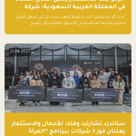
في المملكة العربية السعودية، شركة
ناشئة تلو الأخرى."
"يجب ألا يتم تمكين النساء فقط لأنهن نساء، بل لأن لديهن أعمال
مبتكرة يمكنها المنافسة في الأسواق العالمية وأن تصبح
"اليونيكورنز" التالية المولودة في المملكة العربية السعودية
21-08-2023
ستاندرد تشارترد وفلك للأعمال والاستثمار
يعلنان فوز 3 شركات ببرنامج “المرأة