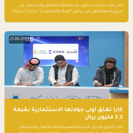
والتكنولوجيا”
أعلن بنك ستاندرد تشارترد، وشركة فلك للأعمال والاستثمار، عن
تخريج الدفعة الأولى من برنامج “المرأة والتكنولوجيا” باختيار 3 شركات
ناشئة تقودها نساء من قبل لجنة مستقلة من الحكّام. وقدمت رائدات
الأعمال، اللواتي خضعن لبرنامج حاضنة مدته 8 أسابيع، أفكاراً مبتكرة
في مختلف القطاعات، بما فيها التكنولوجيا المالية والصحية والعقارية
والترفيه التعليمي
21-08-2023
كارا تغلق أولى جولاتها الاستثمارية بقيمة
2.2 مليون ريال
قالت أضوى الدخيل، الرئيسة التنفيذية لفلك للأعمال والاستثمار: