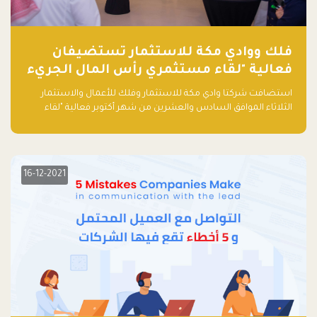
فلك ووادي مكة للاستثمار تستضيفان
فعالية "لقاء مستثمري رأس المال الجريء
في المنطقة"
استضافت شركتا وادي مكة للاستثمار وفلك للأعمال والاستثمار
الثلاثاء الموافق السادس والعشرين من شهر أكتوبر فعالية "لقاء
مستثمري رأس المال الجريء في المنطقة" الذي جمع أكثر من 30
مشاركاً من أبرز صناديق رأس المال الجريء وممثلي المؤسسات
الاستثمارية التقنية في المنطقة.
16-12-2021