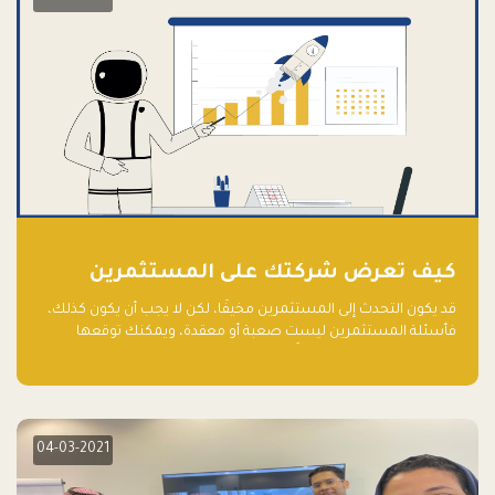
كيف تعرض شركتك على المستثمرين
قد يكون التحدث إلى المستثمرين مخيفًا، لكن لا يجب أن يكون كذلك،
فأسئلة المستثمرين ليست صعبة أو معقدة، ويمكنك توقعها
والاستعداد لها جيدًا مسبقًا
04-03-2021