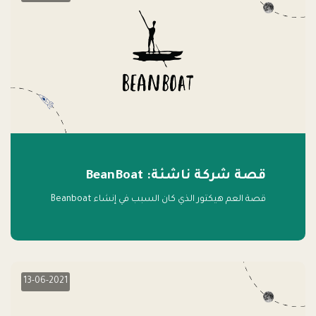
قصة شركة ناشئة: BeanBoat
قصة العم هيكتور الذي كان السبب في إنشاء Beanboat
13-06-2021