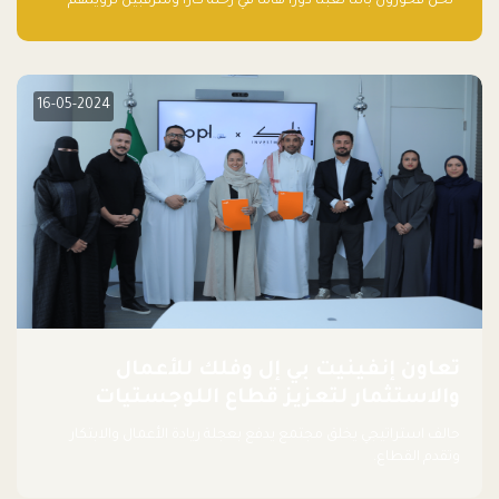
“نحن فخورون بأننا لعبنا دورًا هاما في رحلة كارا ومترقبين لرؤيتهم
يواصلون إحداث تأثير إيجابي على البيئة. إن التزامهم بالاستدامة ليس
جيدًا لكوكبنا فحسب، بل إنه جيد أيضًا للأعمال”.
16-05-2024
تعاون إنفينيت بي إل وفلك للأعمال
والاستثمار لتعزيز قطاع اللوجستيات
حالف استراتيجي يخلق مجتمع يدفع بعجلة ريادة الأعمال والابتكار
وتقدم القطاع.