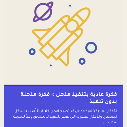
فكرة عادية بتنفيذ مذهل > فكرة مذهلة
بدون تنفيذ
الأفكار العادية بتنفيذ مذهل قد تصبح أفكاراً خلابة إذا نُفذت بالشكل
الصحيح، والأفكار العبقرية التي تفتقر للتنفيذ لا تستحق وقتاً للحديث
عنها حتى