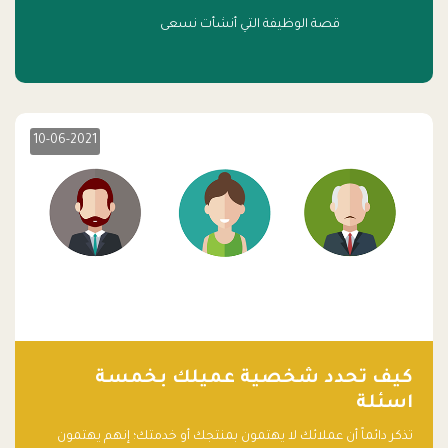
قصة الوظيفة التي أنشأت نسعى
10-06-2021
كيف تحدد شخصية عميلك بخمسة
اسئلة
تذكر دائماً أن عملائك لا يهتمون بمنتجك أو خدمتك؛ إنهم يهتمون