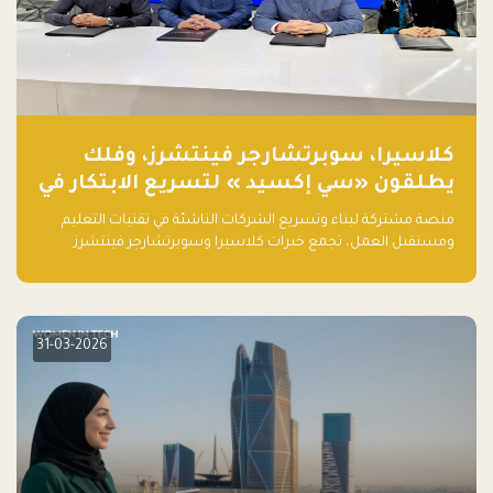
كلاسيرا، سوبرتشارجر فينتشرز، وفلك
يطلقون «سي إكسيد » لتسريع الابتكار في
تقنيات التعليم ومستقبل العمل
منصة مشتركة لبناء وتسريع الشركات الناشئة في تقنيات التعليم
ومستقبل العمل، تجمع خبرات كلاسيرا وسوبرتشارجر فينتشرز
ومجموعة فلك لدعم النمو والتوسع من المملكة إلى الأسواق
العالمية.
31-03-2026