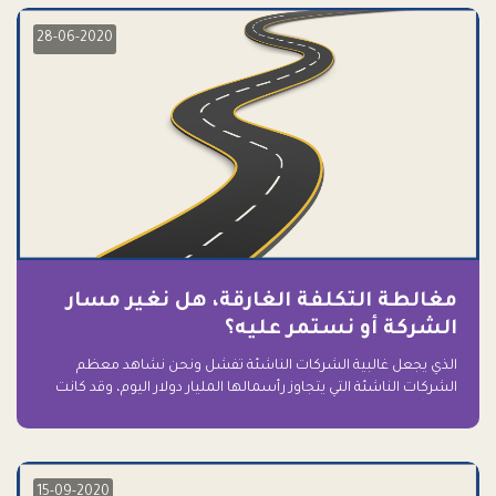
28-06-2020
مغالطة التكلفة الغارقة، هل نغير مسار
الشركة أو نستمر عليه؟
الذي يجعل غالبية الشركات الناشئة تفشل ونحن نشاهد معظم
الشركات الناشئة التي يتجاوز رأسمالها المليار دولار اليوم، وقد كانت
سابقاً على حافة الانهيار والفشل؟ ببساطة: التعلق بها.
15-09-2020