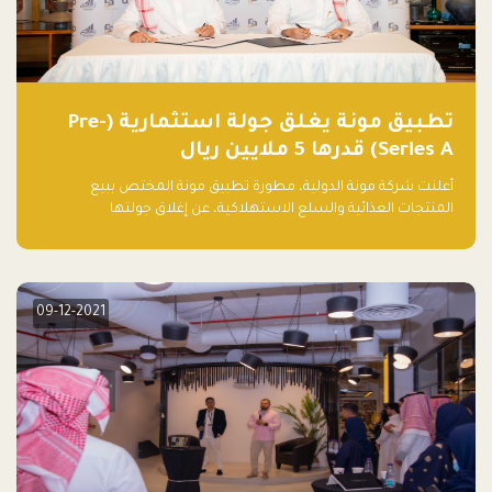
تطبيق مونة يغلق جولة استثمارية (Pre-
Series A) قدرها 5 ملايين ريال
أعلنت شركة مونة الدولية، مطورة تطبيق مونة المختص ببيع
المنتجات الغذائية والسلع الاستهلاكية، عن إغلاق جولتها
الاستثمارية (Pre- series A) بقيمة 5 ملايين ريال سعودي (1.3 مليون
دولار أمريكي)، بقيادة شركتي دعم المنشآت المحدودة وتسارع القابضة
– التابعة لشركة يزيد الراجحي القابضة.
09-12-2021