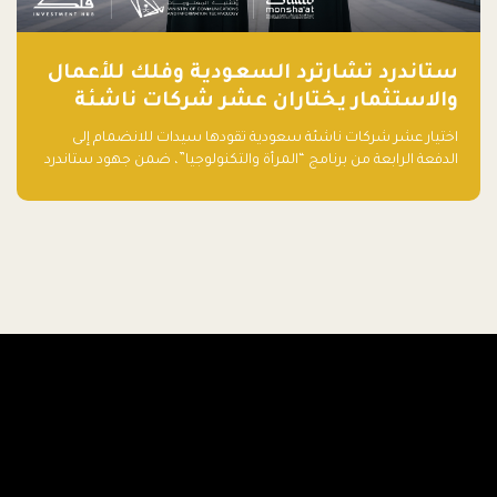
ستاندرد تشارترد السعودية وفلك للأعمال
والاستثمار يختاران عشر شركات ناشئة
تقودها سيدات للدفعة الرابعة من برنامج
اختيار عشر شركات ناشئة سعودية تقودها سيدات للانضمام إلى
"المرأة والتكنولوجيا"
الدفعة الرابعة من برنامج “المرأة والتكنولوجيا”، ضمن جهود ستاندرد
تشارترد السعودية وفلك للأعمال والاستثمار لدعم رائدات الأعمال
وتعزيز منظومة الشركات الناشئة في المملكة.