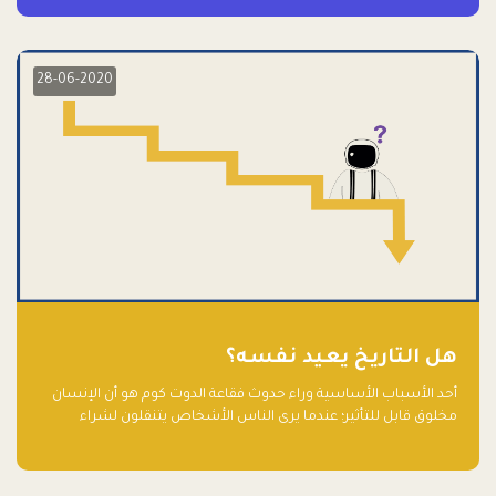
28-06-2020
هل التاريخ يعيد نفسه؟
أحد الأسباب الأساسية وراء حدوث فقاعة الدوت كوم هو أن الإنسان
مخلوق قابل للتأثير؛ عندما يرى الناس الأشخاص يتنقلون لشراء
أسهم شركات التكنولوجيا المبالغ في تقييمها في سوق الأوراق
المالية، فإنهم يقفزون للمشاركة بالفرص خوفًا من ضياع فرصة عابرة