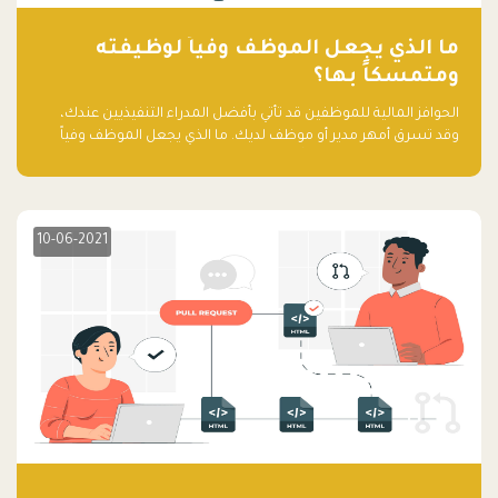
ما الذي يجعل الموظف وفياً لوظيفته
ومتمسكاً بها؟
الحوافز المالية للموظفين قد تأتي بأفضل المدراء التنفيذيين عندك،
وقد تسرق أمهر مدير أو موظف لديك. ما الذي يجعل الموظف وفياً
لوظيفته ويجعله متمسكاً بها؟
10-06-2021