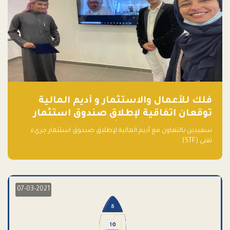
فلك للأعمال والاستثمار و أديم المالية
توقعان اتفاقية لإطلاق صندوق استثمار
جريء تقني (STF) - مشغل من قبل فـلك
سعيدين بالتعاون مع أديم المالية لإطلاق صندوق استثمار جريء
تقني (STF)
07-03-2021