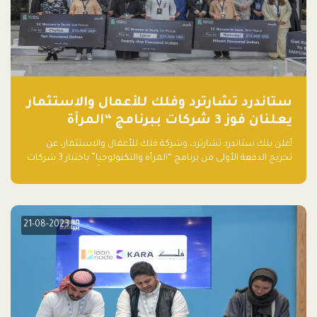
ستاندرد تشارترد وفلك للأعمال والاستثمار
يعلنان فوز 3 شركات ببرنامج “المرأة
والتكنولوجيا”
أعلن بنك ستاندرد تشارترد، وشركة فلك للأعمال والاستثمار، عن
تخريج الدفعة الأولى من برنامج “المرأة والتكنولوجيا” باختيار 3 شركات
ناشئة تقودها نساء من قبل لجنة مستقلة من الحكّام. وقدمت رائدات
الأعمال، اللواتي خضعن لبرنامج حاضنة مدته 8 أسابيع، أفكاراً مبتكرة
في مختلف القطاعات، بما فيها التكنولوجيا المالية والصحية والعقارية
والترفيه التعليمي
21-08-2023