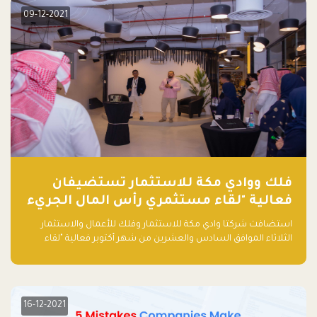
09-12-2021
فلك ووادي مكة للاستثمار تستضيفان
فعالية "لقاء مستثمري رأس المال الجريء
في المنطقة"
استضافت شركتا وادي مكة للاستثمار وفلك للأعمال والاستثمار
الثلاثاء الموافق السادس والعشرين من شهر أكتوبر فعالية "لقاء
مستثمري رأس المال الجريء في المنطقة" الذي جمع أكثر من 30
مشاركاً من أبرز صناديق رأس المال الجريء وممثلي المؤسسات
الاستثمارية التقنية في المنطقة.
16-12-2021