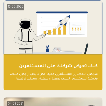
15-09-2020
كيف تعرض شركتك على المستثمرين
قد يكون التحدث إلى المستثمرين مخيفًا، لكن لا يجب أن يكون كذلك،
فأسئلة المستثمرين ليست صعبة أو معقدة، ويمكنك توقعها
والاستعداد لها جيدًا مسبقًا
04-03-2021