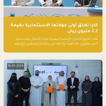
كارا تغلق أولى جولاتها الاستثمارية بقيمة
2.2 مليون ريال
قالت أضوى الدخيل، الرئيسة التنفيذية لفلك للأعمال والاستثمار:
“نحن فخورون بأننا لعبنا دورًا هاما في رحلة كارا ومترقبين لرؤيتهم
يواصلون إحداث تأثير إيجابي على البيئة. إن التزامهم بالاستدامة ليس
جيدًا لكوكبنا فحسب، بل إنه جيد أيضًا للأعمال”.
16-05-2024