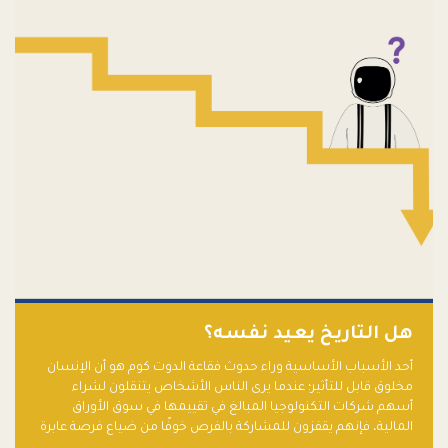
هل التاريخ يعيد نفسه؟
أحد الأسباب الأساسية وراء حدوث فقاعة الدوت كوم هو أن الإنسان
مخلوق قابل للتأثير؛ عندما يرى الناس الأشخاص يتنقلون لشراء
أسهم شركات التكنولوجيا المبالغ في تقييمها في سوق الأوراق
المالية، فإنهم يقفزون للمشاركة بالفرص خوفًا من ضياع فرصة عابرة