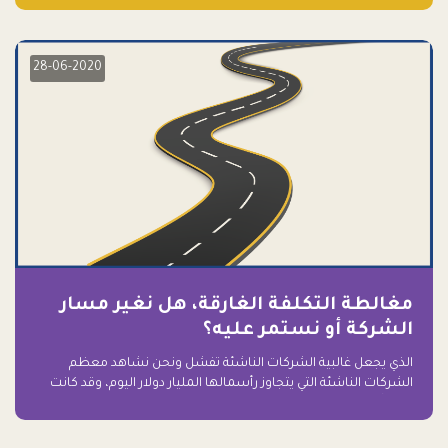
28-06-2020
مغالطة التكلفة الغارقة، هل نغير مسار
الشركة أو نستمر عليه؟
الذي يجعل غالبية الشركات الناشئة تفشل ونحن نشاهد معظم
الشركات الناشئة التي يتجاوز رأسمالها المليار دولار اليوم، وقد كانت
سابقاً على حافة الانهيار والفشل؟ ببساطة: التعلق بها.