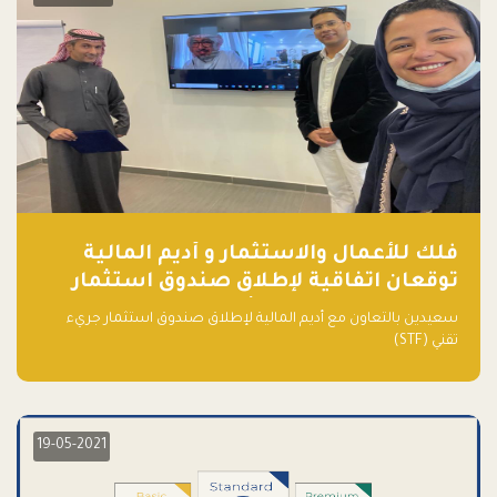
فلك للأعمال والاستثمار و أديم المالية
توقعان اتفاقية لإطلاق صندوق استثمار
جريء تقني (STF) - مشغل من قبل فـلك
سعيدين بالتعاون مع أديم المالية لإطلاق صندوق استثمار جريء
تقني (STF)
19-05-2021