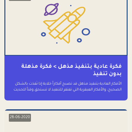
فكرة عادية بتنفيذ مذهل > فكرة مذهلة
بدون تنفيذ
الأفكار العادية بتنفيذ مذهل قد تصبح أفكاراً خلابة إذا نُفذت بالشكل
الصحيح، والأفكار العبقرية التي تفتقر للتنفيذ لا تستحق وقتاً للحديث
عنها حتى
28-06-2020