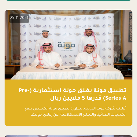
25-11-2021
تطبيق مونة يغلق جولة استثمارية (Pre-
Series A) قدرها 5 ملايين ريال
أعلنت شركة مونة الدولية، مطورة تطبيق مونة المختص ببيع
المنتجات الغذائية والسلع الاستهلاكية، عن إغلاق جولتها
الاستثمارية (Pre- series A) بقيمة 5 ملايين ريال سعودي (1.3 مليون
دولار أمريكي)، بقيادة شركتي دعم المنشآت المحدودة وتسارع القابضة
– التابعة لشركة يزيد الراجحي القابضة.