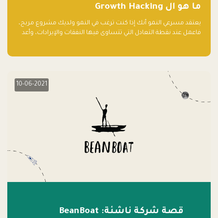
ما هو ال Growth Hacking
يعتقد مسرعي النمو أنك إذا كنت ترغب في النمو ولديك مشروع مربح،
فاعمل عند نقطة التعادل التي تتساوى فيها النفقات والإيرادات، وأعد
استثمار الربح.
10-06-2021
قصة شركة ناشئة: BeanBoat