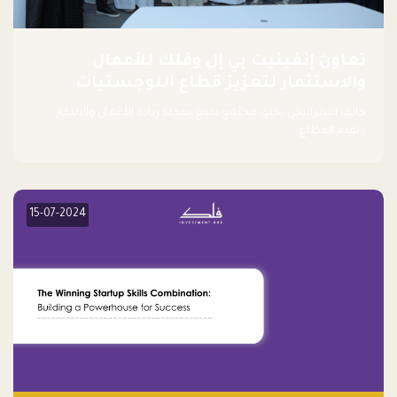
تعاون إنفينيت بي إل وفلك للأعمال
والاستثمار لتعزيز قطاع اللوجستيات
حالف استراتيجي يخلق مجتمع يدفع بعجلة ريادة الأعمال والابتكار
وتقدم القطاع.
15-07-2024