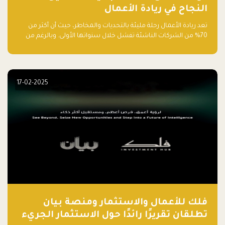
النجاح في ريادة الأعمال
تعد ريادة الأعمال رحلة مليئة بالتحديات والمخاطر، حيث أن أكثر من
70% من الشركات الناشئة تفشل خلال سنواتها الأولى. وبالرغم من
حماسة رواد الأعمال وطموحاتهم، فإن هناك أخطاء شائعة يقع فيها
الكثيرون في بداية رحلتهم، وهي التي قد تعرقل نجاحهم. في هذا
المقال، سنتعرف على أبرز هذه الأخطاء وكيفية تفاديها لضمان نجاح
مشروعك الناشئ.
17-02-2025
فلك للأعمال والاستثمار ومنصة بيان
تطلقان تقريرًا رائدًا حول الاستثمار الجريء