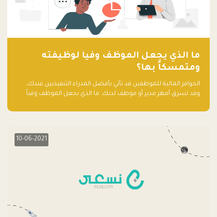
ما الذي يجعل الموظف وفياً لوظيفته
ومتمسكاً بها؟
الحوافز المالية للموظفين قد تأتي بأفضل المدراء التنفيذيين عندك،
وقد تسرق أمهر مدير أو موظف لديك. ما الذي يجعل الموظف وفياً
لوظيفته ويجعله متمسكاً بها؟
10-06-2021