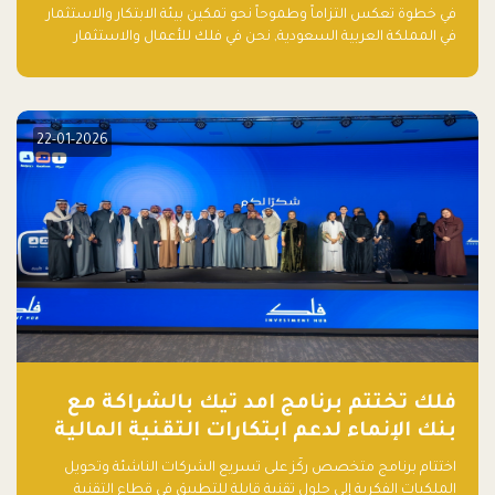
في الذكاء الاصطناعي بالمملكة العربية
في خطوة تعكس التزاماً وطموحاً نحو تمكين بيئة الابتكار والاستثمار
السعودية
في المملكة العربية السعودية, نحن في فلك للأعمال والاستثمار
بالتعاون مع منصة بيان نعلن عن إطلاق تقرير "الاستثمار الجريء في
الذكاء الاصطناعي: خارطة الطريق للمستثمرين ورواد الأعمال في
السعودية"
22-01-2026
فلك تختتم برنامج امد تيك بالشراكة مع
بنك الإنماء لدعم ابتكارات التقنية المالية
اختتام برنامج متخصص ركّز على تسريع الشركات الناشئة وتحويل
الملكيات الفكرية إلى حلول تقنية قابلة للتطبيق في قطاع التقنية