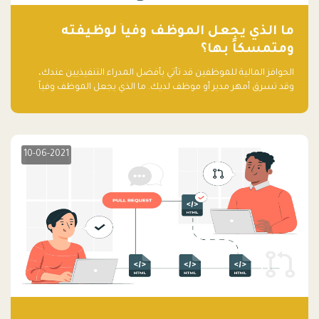
ما الذي يجعل الموظف وفياً لوظيفته
ومتمسكاً بها؟
الحوافز المالية للموظفين قد تأتي بأفضل المدراء التنفيذيين عندك،
وقد تسرق أمهر مدير أو موظف لديك. ما الذي يجعل الموظف وفياً
لوظيفته ويجعله متمسكاً بها؟
10-06-2021