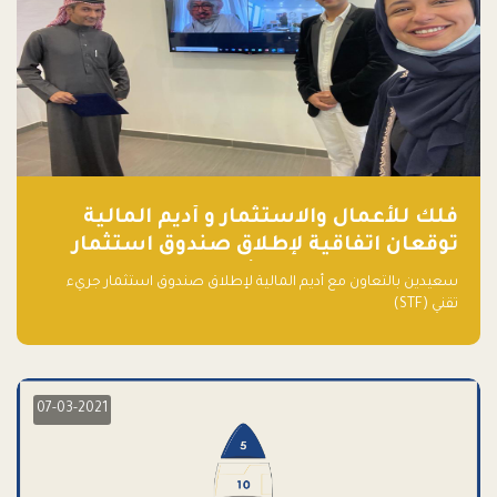
فلك للأعمال والاستثمار و أديم المالية
توقعان اتفاقية لإطلاق صندوق استثمار
جريء تقني (STF) - مشغل من قبل فـلك
سعيدين بالتعاون مع أديم المالية لإطلاق صندوق استثمار جريء
تقني (STF)
07-03-2021