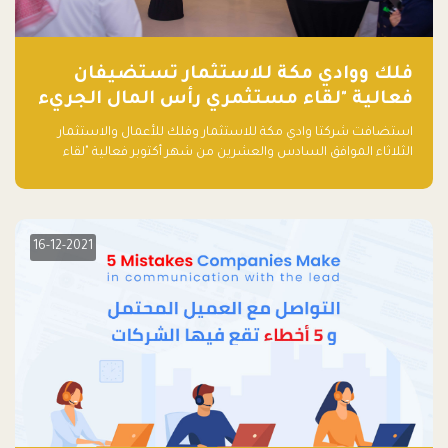
فلك ووادي مكة للاستثمار تستضيفان
فعالية "لقاء مستثمري رأس المال الجريء
في المنطقة"
استضافت شركتا وادي مكة للاستثمار وفلك للأعمال والاستثمار
الثلاثاء الموافق السادس والعشرين من شهر أكتوبر فعالية "لقاء
مستثمري رأس المال الجريء في المنطقة" الذي جمع أكثر من 30
مشاركاً من أبرز صناديق رأس المال الجريء وممثلي المؤسسات
الاستثمارية التقنية في المنطقة.
16-12-2021