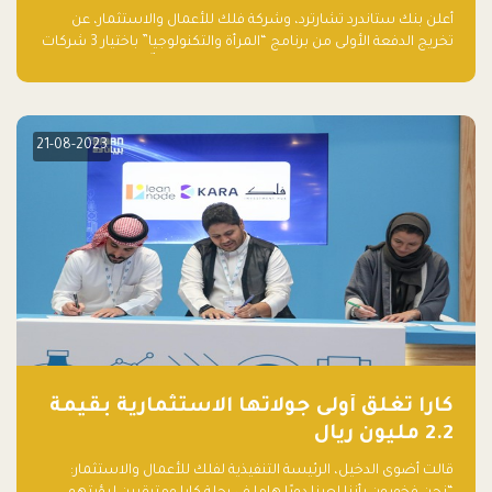
والتكنولوجيا”
أعلن بنك ستاندرد تشارترد، وشركة فلك للأعمال والاستثمار، عن
تخريج الدفعة الأولى من برنامج “المرأة والتكنولوجيا” باختيار 3 شركات
ناشئة تقودها نساء من قبل لجنة مستقلة من الحكّام. وقدمت رائدات
الأعمال، اللواتي خضعن لبرنامج حاضنة مدته 8 أسابيع، أفكاراً مبتكرة
في مختلف القطاعات، بما فيها التكنولوجيا المالية والصحية والعقارية
والترفيه التعليمي
21-08-2023
كارا تغلق أولى جولاتها الاستثمارية بقيمة
2.2 مليون ريال
قالت أضوى الدخيل، الرئيسة التنفيذية لفلك للأعمال والاستثمار: