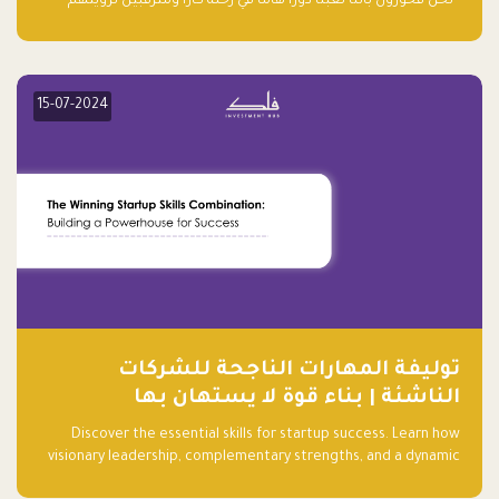
“نحن فخورون بأننا لعبنا دورًا هاما في رحلة كارا ومترقبين لرؤيتهم
يواصلون إحداث تأثير إيجابي على البيئة. إن التزامهم بالاستدامة ليس
جيدًا لكوكبنا فحسب، بل إنه جيد أيضًا للأعمال”.
15-07-2024
توليفة المهارات الناجحة للشركات
الناشئة | بناء قوة لا يستهان بها
Discover the essential skills for startup success. Learn how
visionary leadership, complementary strengths, and a dynamic
team create a powerhouse at Falak.sa. Join our community and