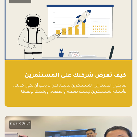
كيف تعرض شركتك على المستثمرين
قد يكون التحدث إلى المستثمرين مخيفًا، لكن لا يجب أن يكون كذلك،
فأسئلة المستثمرين ليست صعبة أو معقدة، ويمكنك توقعها
والاستعداد لها جيدًا مسبقًا
04-03-2021