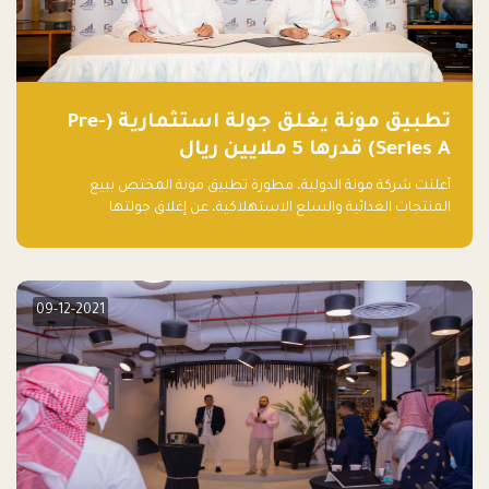
تطبيق مونة يغلق جولة استثمارية (Pre-
Series A) قدرها 5 ملايين ريال
أعلنت شركة مونة الدولية، مطورة تطبيق مونة المختص ببيع
المنتجات الغذائية والسلع الاستهلاكية، عن إغلاق جولتها
الاستثمارية (Pre- series A) بقيمة 5 ملايين ريال سعودي (1.3 مليون
دولار أمريكي)، بقيادة شركتي دعم المنشآت المحدودة وتسارع القابضة
– التابعة لشركة يزيد الراجحي القابضة.
09-12-2021