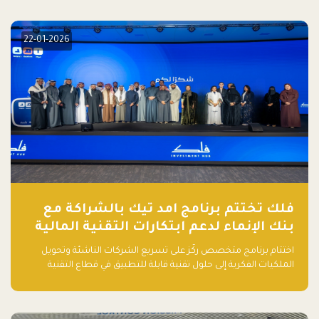
elevate your startup! Follow us @FalakHub
22-01-2026
فلك تختتم برنامج امد تيك بالشراكة مع
بنك الإنماء لدعم ابتكارات التقنية المالية
اختتام برنامج متخصص ركّز على تسريع الشركات الناشئة وتحويل
الملكيات الفكرية إلى حلول تقنية قابلة للتطبيق في قطاع التقنية
المالية