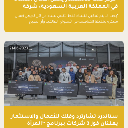
في المملكة العربية السعودية، شركة
ناشئة تلو الأخرى."
"يجب ألا يتم تمكين النساء فقط لأنهن نساء، بل لأن لديهن أعمال
مبتكرة يمكنها المنافسة في الأسواق العالمية وأن تصبح
"اليونيكورنز" التالية المولودة في المملكة العربية السعودية
21-08-2023
ستاندرد تشارترد وفلك للأعمال والاستثمار
يعلنان فوز 3 شركات ببرنامج “المرأة