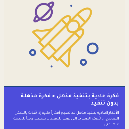
فكرة عادية بتنفيذ مذهل > فكرة مذهلة
بدون تنفيذ
الأفكار العادية بتنفيذ مذهل قد تصبح أفكاراً خلابة إذا نُفذت بالشكل
الصحيح، والأفكار العبقرية التي تفتقر للتنفيذ لا تستحق وقتاً للحديث
عنها حتى