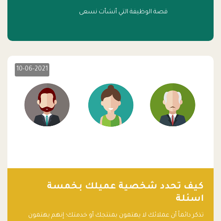
قصة الوظيفة التي أنشأت نسعى
10-06-2021
كيف تحدد شخصية عميلك بخمسة
اسئلة
تذكر دائماً أن عملائك لا يهتمون بمنتجك أو خدمتك؛ إنهم يهتمون