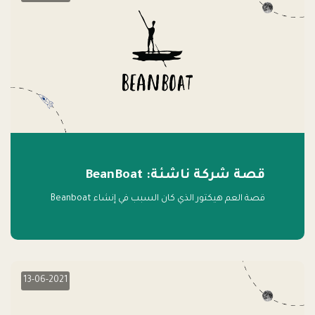
قصة شركة ناشئة: BeanBoat
قصة العم هيكتور الذي كان السبب في إنشاء Beanboat
13-06-2021