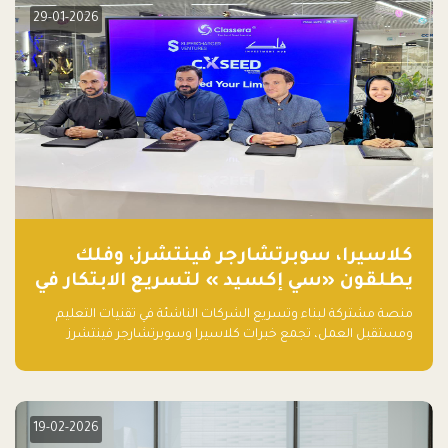
29-01-2026
كلاسيرا، سوبرتشارجر فينتشرز، وفلك
يطلقون «سي إكسيد » لتسريع الابتكار في
تقنيات التعليم ومستقبل العمل
منصة مشتركة لبناء وتسريع الشركات الناشئة في تقنيات التعليم
ومستقبل العمل، تجمع خبرات كلاسيرا وسوبرتشارجر فينتشرز
ومجموعة فلك لدعم النمو والتوسع من المملكة إلى الأسواق
العالمية.
19-02-2026