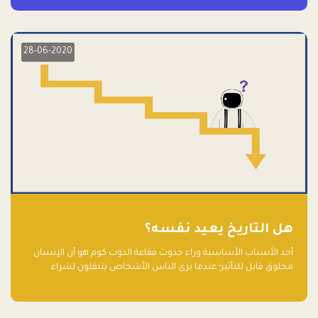
28-06-2020
هل التاريخ يعيد نفسه؟
أحد الأسباب الأساسية وراء حدوث فقاعة الدوت كوم هو أن الإنسان
مخلوق قابل للتأثير؛ عندما يرى الناس الأشخاص يتنقلون لشراء
أسهم شركات التكنولوجيا المبالغ في تقييمها في سوق الأوراق
المالية، فإنهم يقفزون للمشاركة بالفرص خوفًا من ضياع فرصة عابرة