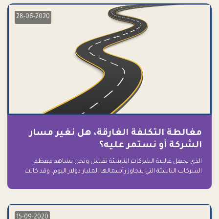
28-06-2020
مغالطة التكلفة الغارقة، هل نغير مسار
الشركة أو نستمر عليه؟
الذي يجعل غالبية الشركات الناشئة تفشل ونحن نشاهد معظم
الشركات الناشئة التي يتجاوز رأسمالها المليار دولار اليوم، وقد كانت
سابقاً على حافة الانهيار والفشل؟ ببساطة: التعلق بها.
15-09-2020