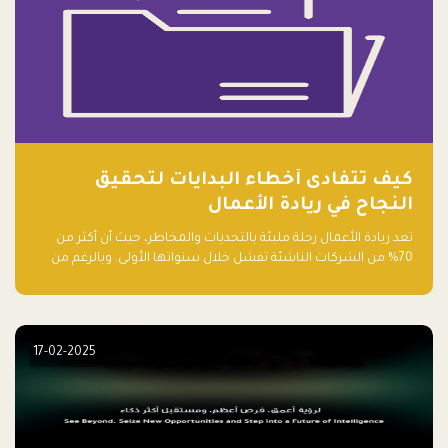
كيف تتفادى أخطاء البدايات لتحقيق
النجاح في ريادة الأعمال
تعد ريادة الأعمال رحلة مليئة بالتحديات والمخاطر، حيث أن أكثر من
70% من الشركات الناشئة تفشل خلال سنواتها الأولى. وبالرغم من
حماسة رواد الأعمال وطموحاتهم، فإن هناك أخطاء شائعة يقع فيها
الكثيرون في بداية رحلتهم، وهي التي قد تعرقل نجاحهم. في هذا
المقال، سنتعرف على أبرز هذه الأخطاء وكيفية تفاديها لضمان نجاح
مشروعك الناشئ.
17-02-2025