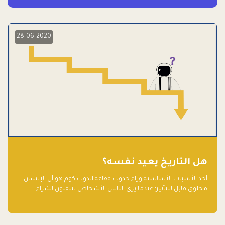
28-06-2020
هل التاريخ يعيد نفسه؟
أحد الأسباب الأساسية وراء حدوث فقاعة الدوت كوم هو أن الإنسان
مخلوق قابل للتأثير؛ عندما يرى الناس الأشخاص يتنقلون لشراء
أسهم شركات التكنولوجيا المبالغ في تقييمها في سوق الأوراق
المالية، فإنهم يقفزون للمشاركة بالفرص خوفًا من ضياع فرصة عابرة