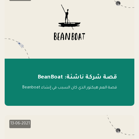
قصة شركة ناشئة: BeanBoat
قصة العم هيكتور الذي كان السبب في إنشاء Beanboat
13-06-2021