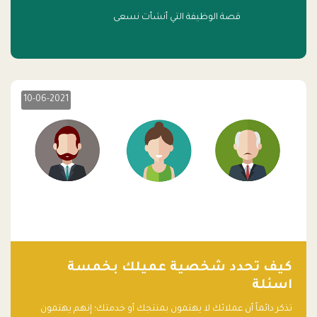
قصة الوظيفة التي أنشأت نسعى
10-06-2021
كيف تحدد شخصية عميلك بخمسة
اسئلة
تذكر دائماً أن عملائك لا يهتمون بمنتجك أو خدمتك؛ إنهم يهتمون