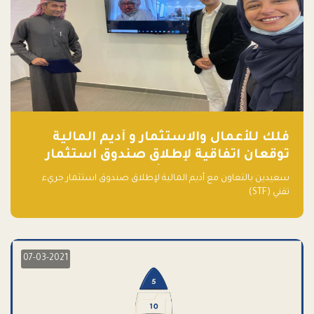
فلك للأعمال والاستثمار و أديم المالية
توقعان اتفاقية لإطلاق صندوق استثمار
جريء تقني (STF) - مشغل من قبل فـلك
سعيدين بالتعاون مع أديم المالية لإطلاق صندوق استثمار جريء
تقني (STF)
07-03-2021