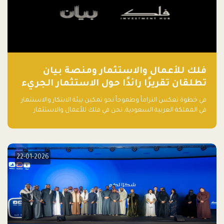
فلك للأعمال والاستثمار ومنصة بيان
تطلقان تقريرًا رائدًا حول الاستثمار الجريء
في الذكاء الاصطناعي بالمملكة العربية
في خطوة تعكس التزاماً وطموحاً نحو تمكين بيئة الابتكار والاستثمار
السعودية
في المملكة العربية السعودية, نحن في فلك للأعمال والاستثمار
بالتعاون مع منصة بيان نعلن عن إطلاق تقرير "الاستثمار الجريء في
الذكاء الاصطناعي: خارطة الطريق للمستثمرين ورواد الأعمال في
السعودية"
22-01-2026