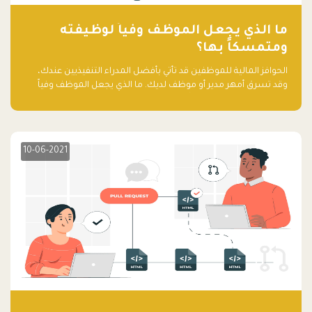
ما الذي يجعل الموظف وفياً لوظيفته
ومتمسكاً بها؟
الحوافز المالية للموظفين قد تأتي بأفضل المدراء التنفيذيين عندك،
وقد تسرق أمهر مدير أو موظف لديك. ما الذي يجعل الموظف وفياً
لوظيفته ويجعله متمسكاً بها؟
10-06-2021