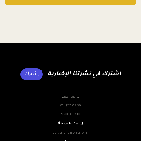
المالية
اشترك في نشرتنا الإخبارية
إشترك
تواصل معنا
you@falak.sa
9200 05610
روابط سريعة
الشراكات الاستراتيجية