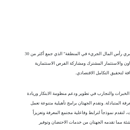
استضافت شركتا وادي مكة للاستثمار وفلك للأعمال والاستثمار الثلاثاء الموافق السادس والعشرين من شهر أكتوبر فعالية "لقاء مستثمري رأس المال الجريء في المنطقة" الذي جمع أكثر من 30 
مشاركاً من أبرز صناديق رأس المال الجريء وممثلي المؤسسات الاستثمارية التقنية في المنطقة، وقد هدفت الفعالية لإتاحة سبل التعاون والاستثمار المشترك ومشاركة الفرص الاستثمارية 
فة لتحقيق التكامل الاقتصادي.
ويأتي هذا اللقاء على خلفية اتفاقية التعاون التي وُقعت بين وادي مكة للاستثمار وفلك للأعمال والاستثمار والتي هدفت إلى تعزيز تبادل الخبرات والتجارب في تطوير ودعم منظومة الابتكار وريادة 
الأعمال في المملكة العربية السعودية مع التركيز على جذب الشركات الناشئة المحلية والدولية للبرامج الاستثمارية والاستفادة من المعرفة المتبادلة. وتقدم الجهتان برامج تأهيلية متنوعة تعمل 
على خلق الفرص الاستثمارية الجاذبة للاستثمارات ، في بيئة ريادية محفزة لرواد الأعمال قائمة على إثراء تجربة مرتاديها وتبادل الخبرات، لتقدم نموذجاً لترابط وفاعلية مجتمع المعرفة وتعزيزاً 
لدوره في المساهمة بدفع عجلة الاقتصاد المحلي ودراسة إمكانية الدخول والمشاركة في الجولات الاستثمارية، واستفادة الشركات الناشئة مما تقدمه الجهتان من خدمات الاحتضان وتوفير 