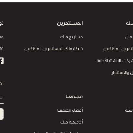
ئة
المستثمرين
تو
مال
مشاريع فلك
sa
مرين الملائكيين
شبكة فلك للمستثمرين الملائكيين
10
كات الناشئة الأجنبية
 والاستثمار
اش
مجتمعنا
اشئة
أعضاء مجتمعنا
أكاديمية فلك