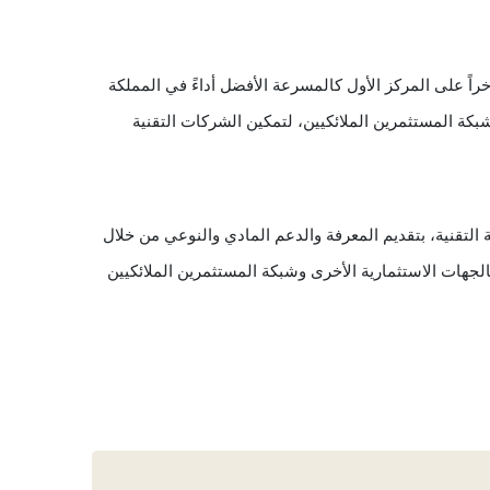
وتعد شركة فلك للأعمال والاستثمار أول برنامج مسرعات مدعوم من المستثمرين الملائكيين في المملكة العربية السعودية والحائزة مؤخراً على المركز الأول كالمسرعة الأفضل أداءً في المملكة 
بناءً على تقييم منشآت للربع الثالث من عام 2021، وتعتبر مزيج فريد من مساحات العمل المشتركة، واستثمارات رأس المال الجريء وشبكة المستثمرين الملائكيين، لتمكين الشركات التقنية 
فيما تعمل شركة وادي مكة للاستثمار على تقديم العديد من البرامج الريادية المتخصصة التي تهدف إلى تطوير وتمكين الشركات الناشئة التقنية، بتقديم المعرفة والدعم المادي والنوعي من خلال 
مخيمات تأهيلية مكثفة والعمل على تقديم الاستشارات المتخصصة ومساحات عمل مشتركة في بيئة ريادية محفزة، إضافة إلى ربطهم بالجهات الاستثمارية الأخرى وشبكة المستثمرين الملائكيين 