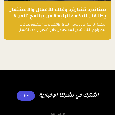
ستاندرد تشارترد وفلك للأعمال والاستثمار
يطلقان الدفعة الرابعة من برنامج "المرأة
والتكنولوجيا" لعام 2026 في المملكة
الدفعة الرابعة من برنامج "المرأة والتكنولوجيا" ستدعم شركات
العربية السعودية
التكنولوجيا الناشئة في المملكة من خلال تمكين رائدات الأعمال
بالمهارات والتمويل وفرصة للوصول لشبكات أعمال عالمية
اشترك في نشرتنا الإخبارية
إشترك
تواصل معنا