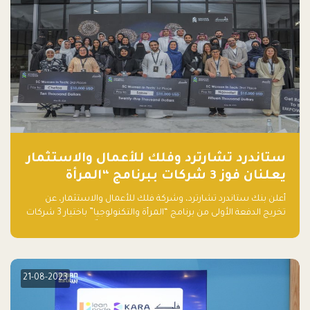
ستاندرد تشارترد وفلك للأعمال والاستثمار
يعلنان فوز 3 شركات ببرنامج “المرأة
والتكنولوجيا”
أعلن بنك ستاندرد تشارترد، وشركة فلك للأعمال والاستثمار، عن
تخريج الدفعة الأولى من برنامج “المرأة والتكنولوجيا” باختيار 3 شركات
ناشئة تقودها نساء من قبل لجنة مستقلة من الحكّام. وقدمت رائدات
الأعمال، اللواتي خضعن لبرنامج حاضنة مدته 8 أسابيع، أفكاراً مبتكرة
في مختلف القطاعات، بما فيها التكنولوجيا المالية والصحية والعقارية
والترفيه التعليمي
21-08-2023