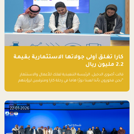
كارا تغلق أولى جولاتها الاستثمارية بقيمة
2.2 مليون ريال
قالت أضوى الدخيل، الرئيسة التنفيذية لفلك للأعمال والاستثمار:
“نحن فخورون بأننا لعبنا دورًا هاما في رحلة كارا ومترقبين لرؤيتهم
يواصلون إحداث تأثير إيجابي على البيئة. إن التزامهم بالاستدامة ليس
جيدًا لكوكبنا فحسب، بل إنه جيد أيضًا للأعمال”.
22-01-2026