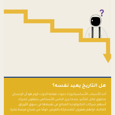
هل التاريخ يعيد نفسه؟
أحد الأسباب الأساسية وراء حدوث فقاعة الدوت كوم هو أن الإنسان
مخلوق قابل للتأثير؛ عندما يرى الناس الأشخاص يتنقلون لشراء
أسهم شركات التكنولوجيا المبالغ في تقييمها في سوق الأوراق
المالية، فإنهم يقفزون للمشاركة بالفرص خوفًا من ضياع فرصة عابرة