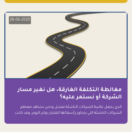
28-06-2020
مغالطة التكلفة الغارقة، هل نغير مسار
الشركة أو نستمر عليه؟
الذي يجعل غالبية الشركات الناشئة تفشل ونحن نشاهد معظم
الشركات الناشئة التي يتجاوز رأسمالها المليار دولار اليوم، وقد كانت
سابقاً على حافة الانهيار والفشل؟ ببساطة: التعلق بها.