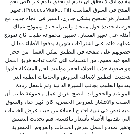
مفاده أنك لا تحقق أي تقدم أو تحقق تقدم غير كافي نحو 
المنتج في السوق المناسب (
Product/Market Fit
). تغيير 
المسار هو تصحيح بشكل جذري، السير في اتجاه جديد، مع 
فرضية جديدة حول منتجك واستراتيجيتك ونموذج عملك. 
أمثلة على تغيير المسار : تطبيق مجموعة طبيب كان نموذج 
عملهم قائم على اشتراكات شهرية يدفعها الأطباء مقابل 
حصولهم على صفحة في التطبيق تمكن العميل من حجز 
المواعيد معهم. من التحديات التي كانت تواجه فريق العمل 
هو صعوبة جذب العملاء لحجز مواعيد. لحل المشكلة قاموا 
بتحديث التطبيق لإضافة العروض والخدمات الطبية التي 
يقدمها الطبيب بجانب السيرة الذاتية وتم بالفعل زيادة 
المواعيد والحجوزات. 
اتضح لفريق عمل مجموعة طبيب أن 
الطلب والانتشار للعروض الحصرية كان كبير جدا، والسوق 
لديه نقص في تلبية احتياج العملاء من حيث عرض الخدمات 
التي يقدمها الأطباء بأسعار تنافسية، فتم تحديث التطبيق 
وتغير نموذج العمل لعرض الخدمات والعروض الحصرية 