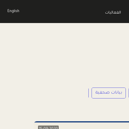
English
الفعاليات
بيانات صحفية
LP