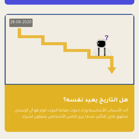
28-06-2020
هل التاريخ يعيد نفسه؟
أحد الأسباب الأساسية وراء حدوث فقاعة الدوت كوم هو أن الإنسان
مخلوق قابل للتأثير؛ عندما يرى الناس الأشخاص يتنقلون لشراء
أسهم شركات التكنولوجيا المبالغ في تقييمها في سوق الأوراق
المالية، فإنهم يقفزون للمشاركة بالفرص خوفًا من ضياع فرصة عابرة