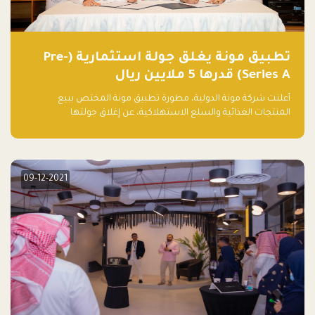
تطبيق مونة يغلق جولة استثمارية (Pre-
Series A) قدرها 5 ملايين ريال
أعلنت شركة مونة الدولية، مطورة تطبيق مونة المختص ببيع
المنتجات الغذائية والسلع الاستهلاكية، عن إغلاق جولتها
الاستثمارية (Pre- series A) بقيمة 5 ملايين ريال سعودي (1.3 مليون
دولار أمريكي)، بقيادة شركتي دعم المنشآت المحدودة وتسارع القابضة
– التابعة لشركة يزيد الراجحي القابضة.
09-12-2021