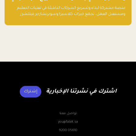
تقنيات التعليم ومستقبل العمل
منصة مشتركة لبناء وتسريع الشركات الناشئة في تقنيات التعليم
ومستقبل العمل، تجمع خبرات كلاسيرا وسوبرتشارجر فينتشرز
ومجموعة فلك لدعم النمو والتوسع من المملكة إلى الأسواق
العالمية.
اشترك في نشرتنا الإخبارية
إشترك
تواصل معنا
you@falak.sa
9200 05610