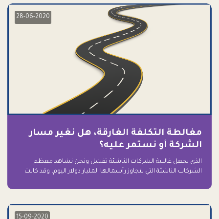
28-06-2020
مغالطة التكلفة الغارقة، هل نغير مسار
الشركة أو نستمر عليه؟
الذي يجعل غالبية الشركات الناشئة تفشل ونحن نشاهد معظم
الشركات الناشئة التي يتجاوز رأسمالها المليار دولار اليوم، وقد كانت
سابقاً على حافة الانهيار والفشل؟ ببساطة: التعلق بها.
15-09-2020