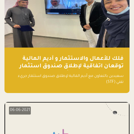
فلك للأعمال والاستثمار و أديم المالية
توقعان اتفاقية لإطلاق صندوق استثمار
جريء تقني (STF) - مشغل من قبل فـلك
سعيدين بالتعاون مع أديم المالية لإطلاق صندوق استثمار جريء
تقني (STF)
06-06-2021