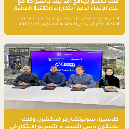
فلك تختتم برنامج امد تيك بالشراكة مع
بنك الإنماء لدعم ابتكارات التقنية المالية
اختتام برنامج متخصص ركّز على تسريع الشركات الناشئة وتحويل
الملكيات الفكرية إلى حلول تقنية قابلة للتطبيق في قطاع التقنية
المالية
29-01-2026
كلاسيرا، سوبرتشارجر فينتشرز، وفلك
يطلقون «سي إكسيد » لتسريع الابتكار في