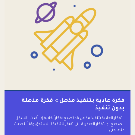
فكرة عادية بتنفيذ مذهل > فكرة مذهلة
بدون تنفيذ
الأفكار العادية بتنفيذ مذهل قد تصبح أفكاراً خلابة إذا نُفذت بالشكل
الصحيح، والأفكار العبقرية التي تفتقر للتنفيذ لا تستحق وقتاً للحديث
عنها حتى