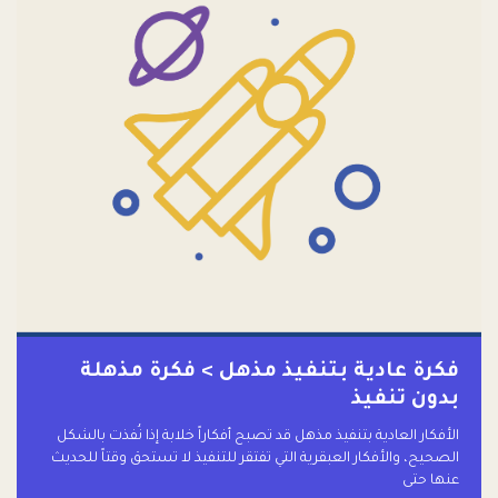
فكرة عادية بتنفيذ مذهل > فكرة مذهلة
بدون تنفيذ
الأفكار العادية بتنفيذ مذهل قد تصبح أفكاراً خلابة إذا نُفذت بالشكل
الصحيح، والأفكار العبقرية التي تفتقر للتنفيذ لا تستحق وقتاً للحديث
عنها حتى