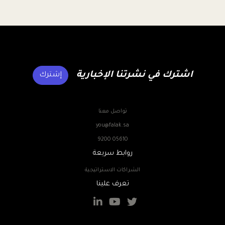
اشترك في نشرتنا الإخبارية
إشترك
تواصل معنا
you@falak.sa
9200 05610
روابط سريعة
الشراكات الاستراتيجية
تعرف علينا