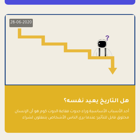
28-06-2020
هل التاريخ يعيد نفسه؟
أحد الأسباب الأساسية وراء حدوث فقاعة الدوت كوم هو أن الإنسان
مخلوق قابل للتأثير؛ عندما يرى الناس الأشخاص يتنقلون لشراء
أسهم شركات التكنولوجيا المبالغ في تقييمها في سوق الأوراق
المالية، فإنهم يقفزون للمشاركة بالفرص خوفًا من ضياع فرصة عابرة