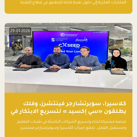
الملكيات الفكرية إلى حلول تقنية قابلة للتطبيق في قطاع التقنية
المالية
29-01-2026
كلاسيرا، سوبرتشارجر فينتشرز، وفلك
يطلقون «سي إكسيد » لتسريع الابتكار في
تقنيات التعليم ومستقبل العمل
منصة مشتركة لبناء وتسريع الشركات الناشئة في تقنيات التعليم
ومستقبل العمل، تجمع خبرات كلاسيرا وسوبرتشارجر فينتشرز
ومجموعة فلك لدعم النمو والتوسع من المملكة إلى الأسواق