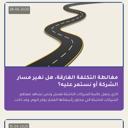
28-06-2020
مغالطة التكلفة الغارقة، هل نغير مسار
الشركة أو نستمر عليه؟
الذي يجعل غالبية الشركات الناشئة تفشل ونحن نشاهد معظم
الشركات الناشئة التي يتجاوز رأسمالها المليار دولار اليوم، وقد كانت
سابقاً على حافة الانهيار والفشل؟ ببساطة: التعلق بها.
15-09-2020