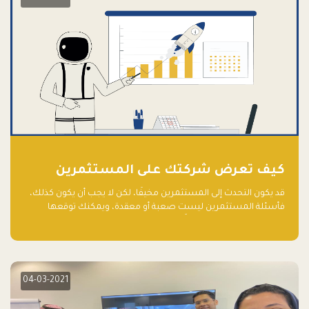
كيف تعرض شركتك على المستثمرين
قد يكون التحدث إلى المستثمرين مخيفًا، لكن لا يجب أن يكون كذلك،
فأسئلة المستثمرين ليست صعبة أو معقدة، ويمكنك توقعها
والاستعداد لها جيدًا مسبقًا
04-03-2021