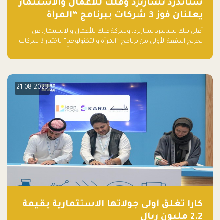
ستاندرد تشارترد وفلك للأعمال والاستثمار
يعلنان فوز 3 شركات ببرنامج “المرأة
والتكنولوجيا”
أعلن بنك ستاندرد تشارترد، وشركة فلك للأعمال والاستثمار، عن
تخريج الدفعة الأولى من برنامج “المرأة والتكنولوجيا” باختيار 3 شركات
ناشئة تقودها نساء من قبل لجنة مستقلة من الحكّام. وقدمت رائدات
الأعمال، اللواتي خضعن لبرنامج حاضنة مدته 8 أسابيع، أفكاراً مبتكرة
في مختلف القطاعات، بما فيها التكنولوجيا المالية والصحية والعقارية
والترفيه التعليمي
21-08-2023
كارا تغلق أولى جولاتها الاستثمارية بقيمة
2.2 مليون ريال