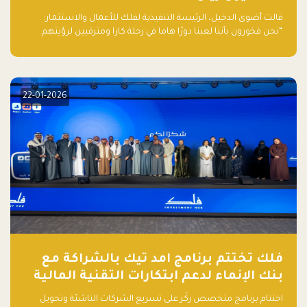
قالت أضوى الدخيل، الرئيسة التنفيذية لفلك للأعمال والاستثمار:
“نحن فخورون بأننا لعبنا دورًا هاما في رحلة كارا ومترقبين لرؤيتهم
يواصلون إحداث تأثير إيجابي على البيئة. إن التزامهم بالاستدامة ليس
جيدًا لكوكبنا فحسب، بل إنه جيد أيضًا للأعمال”.
22-01-2026
فلك تختتم برنامج امد تيك بالشراكة مع
بنك الإنماء لدعم ابتكارات التقنية المالية
اختتام برنامج متخصص ركّز على تسريع الشركات الناشئة وتحويل