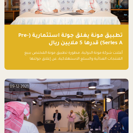
تطبيق مونة يغلق جولة استثمارية (Pre-
Series A) قدرها 5 ملايين ريال
أعلنت شركة مونة الدولية، مطورة تطبيق مونة المختص ببيع
المنتجات الغذائية والسلع الاستهلاكية، عن إغلاق جولتها
الاستثمارية (Pre- series A) بقيمة 5 ملايين ريال سعودي (1.3 مليون
دولار أمريكي)، بقيادة شركتي دعم المنشآت المحدودة وتسارع القابضة
– التابعة لشركة يزيد الراجحي القابضة.
09-12-2021