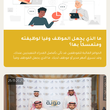
ما الذي يجعل الموظف وفياً لوظيفته
ومتمسكاً بها؟
الحوافز المالية للموظفين قد تأتي بأفضل المدراء التنفيذيين عندك،
وقد تسرق أمهر مدير أو موظف لديك. ما الذي يجعل الموظف وفياً
لوظيفته ويجعله متمسكاً بها؟
25-11-2021