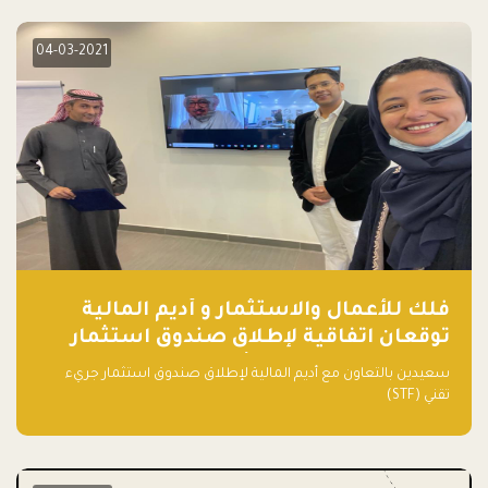
04-03-2021
فلك للأعمال والاستثمار و أديم المالية
توقعان اتفاقية لإطلاق صندوق استثمار
جريء تقني (STF) - مشغل من قبل فـلك
سعيدين بالتعاون مع أديم المالية لإطلاق صندوق استثمار جريء
تقني (STF)