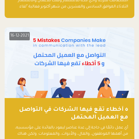
استضافت شركتا وادي مكة للاستثمار وفلك للأعمال والاستثمار
الثلاثاء الموافق السادس والعشرين من شهر أكتوبر فعالية "لقاء
مستثمري رأس المال الجريء في المنطقة" الذي جمع أكثر من 30
مشاركاً من أبرز صناديق رأس المال الجريء وممثلي المؤسسات
الاستثمارية التقنية في المنطقة.
16-12-2021
٥ أخطاء تقع فيها الشركات في التواصل
مع العميل المحتمل
أي عمل دائمًا في حاجة إلى عدة عناصر ليعود بالفائدة على مؤسسيه،
من أهمها الموظفون، والمال، والأدوات، والمعلومات. ولكن هناك