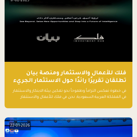
17-02-2025
فلك للأعمال والاستثمار ومنصة بيان
تطلقان تقريرًا رائدًا حول الاستثمار الجريء
في الذكاء الاصطناعي بالمملكة العربية
في خطوة تعكس التزاماً وطموحاً نحو تمكين بيئة الابتكار والاستثمار
السعودية
في المملكة العربية السعودية, نحن في فلك للأعمال والاستثمار
بالتعاون مع منصة بيان نعلن عن إطلاق تقرير "الاستثمار الجريء في
الذكاء الاصطناعي: خارطة الطريق للمستثمرين ورواد الأعمال في
السعودية"
22-01-2026