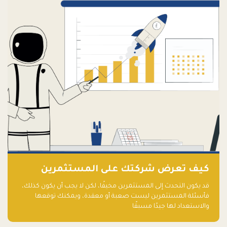
كيف تعرض شركتك على المستثمرين
قد يكون التحدث إلى المستثمرين مخيفًا، لكن لا يجب أن يكون كذلك،
فأسئلة المستثمرين ليست صعبة أو معقدة، ويمكنك توقعها
والاستعداد لها جيدًا مسبقًا