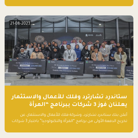
عنصر لا يقل أهمية وقد يكون الأهم، وهو العميل الذي يقوم على
أساسه ذلك العمل.
21-08-2023
ستاندرد تشارترد وفلك للأعمال والاستثمار
يعلنان فوز 3 شركات ببرنامج “المرأة
والتكنولوجيا”
أعلن بنك ستاندرد تشارترد، وشركة فلك للأعمال والاستثمار، عن
تخريج الدفعة الأولى من برنامج “المرأة والتكنولوجيا” باختيار 3 شركات
ناشئة تقودها نساء من قبل لجنة مستقلة من الحكّام. وقدمت رائدات
الأعمال، اللواتي خضعن لبرنامج حاضنة مدته 8 أسابيع، أفكاراً مبتكرة