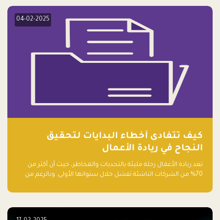
في مختلف القطاعات، بما فيها التكنولوجيا المالية والصحية والعقارية
والترفيه التعليمي
04-02-2025
كيف تتفادى أخطاء البدايات لتحقيق
النجاح في ريادة الأعمال
تعد ريادة الأعمال رحلة مليئة بالتحديات والمخاطر، حيث أن أكثر من
70% من الشركات الناشئة تفشل خلال سنواتها الأولى. وبالرغم من
حماسة رواد الأعمال وطموحاتهم، فإن هناك أخطاء شائعة يقع فيها
الكثيرون في بداية رحلتهم، وهي التي قد تعرقل نجاحهم. في هذا
المقال، سنتعرف على أبرز هذه الأخطاء وكيفية تفاديها لضمان نجاح
مشروعك الناشئ.