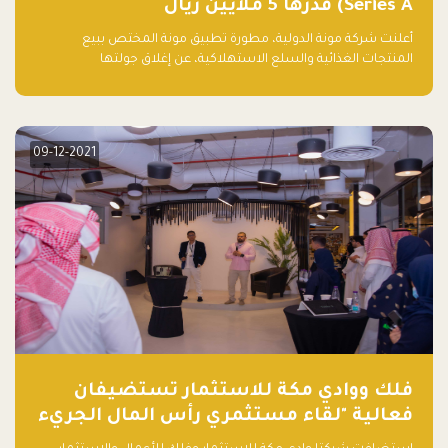
Series A) قدرها 5 ملايين ريال
أعلنت شركة مونة الدولية، مطورة تطبيق مونة المختص ببيع
المنتجات الغذائية والسلع الاستهلاكية، عن إغلاق جولتها
الاستثمارية (Pre- series A) بقيمة 5 ملايين ريال سعودي (1.3 مليون
دولار أمريكي)، بقيادة شركتي دعم المنشآت المحدودة وتسارع القابضة
– التابعة لشركة يزيد الراجحي القابضة.
09-12-2021
فلك ووادي مكة للاستثمار تستضيفان
فعالية "لقاء مستثمري رأس المال الجريء
في المنطقة"