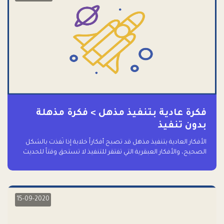
فكرة عادية بتنفيذ مذهل > فكرة مذهلة
بدون تنفيذ
الأفكار العادية بتنفيذ مذهل قد تصبح أفكاراً خلابة إذا نُفذت بالشكل
الصحيح، والأفكار العبقرية التي تفتقر للتنفيذ لا تستحق وقتاً للحديث
عنها حتى
15-09-2020