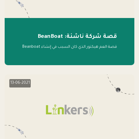
قصة شركة ناشئة: BeanBoat
قصة العم هيكتور الذي كان السبب في إنشاء Beanboat
13-06-2021