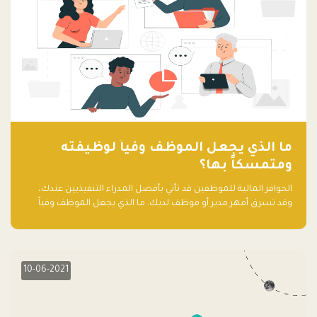
ما الذي يجعل الموظف وفياً لوظيفته
ومتمسكاً بها؟
الحوافز المالية للموظفين قد تأتي بأفضل المدراء التنفيذيين عندك،
وقد تسرق أمهر مدير أو موظف لديك. ما الذي يجعل الموظف وفياً
لوظيفته ويجعله متمسكاً بها؟
10-06-2021