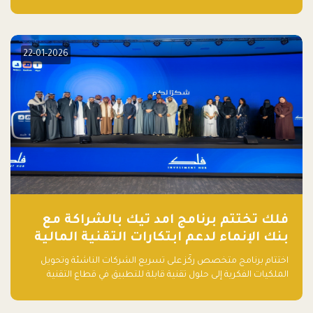
ناشئة تقودها نساء من قبل لجنة مستقلة من الحكّام. وقدمت رائدات
الأعمال، اللواتي خضعن لبرنامج حاضنة مدته 8 أسابيع، أفكاراً مبتكرة
في مختلف القطاعات، بما فيها التكنولوجيا المالية والصحية والعقارية
والترفيه التعليمي
22-01-2026
فلك تختتم برنامج امد تيك بالشراكة مع
بنك الإنماء لدعم ابتكارات التقنية المالية
اختتام برنامج متخصص ركّز على تسريع الشركات الناشئة وتحويل
الملكيات الفكرية إلى حلول تقنية قابلة للتطبيق في قطاع التقنية
المالية