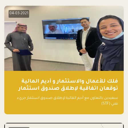
04-03-2021
فلك للأعمال والاستثمار و أديم المالية
توقعان اتفاقية لإطلاق صندوق استثمار
جريء تقني (STF) - مشغل من قبل فـلك
سعيدين بالتعاون مع أديم المالية لإطلاق صندوق استثمار جريء
تقني (STF)