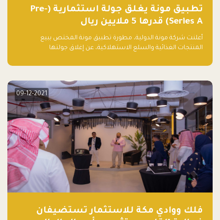
تطبيق مونة يغلق جولة استثمارية (Pre-
Series A) قدرها 5 ملايين ريال
أعلنت شركة مونة الدولية، مطورة تطبيق مونة المختص ببيع
المنتجات الغذائية والسلع الاستهلاكية، عن إغلاق جولتها
الاستثمارية (Pre- series A) بقيمة 5 ملايين ريال سعودي (1.3 مليون
دولار أمريكي)، بقيادة شركتي دعم المنشآت المحدودة وتسارع القابضة
– التابعة لشركة يزيد الراجحي القابضة.
09-12-2021
فلك ووادي مكة للاستثمار تستضيفان