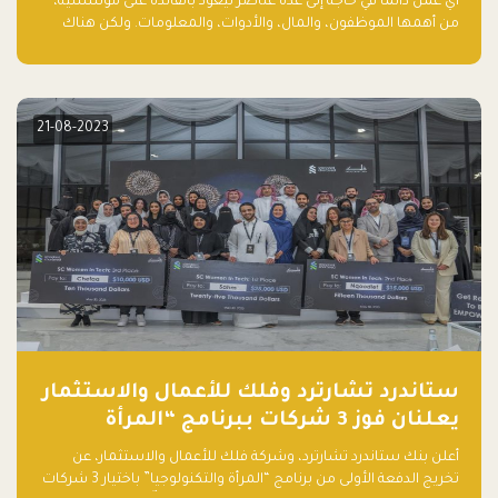
أي عمل دائمًا في حاجة إلى عدة عناصر ليعود بالفائدة على مؤسسيه،
من أهمها الموظفون، والمال، والأدوات، والمعلومات. ولكن هناك
عنصر لا يقل أهمية وقد يكون الأهم، وهو العميل الذي يقوم على
أساسه ذلك العمل.
21-08-2023
ستاندرد تشارترد وفلك للأعمال والاستثمار
يعلنان فوز 3 شركات ببرنامج “المرأة
والتكنولوجيا”
أعلن بنك ستاندرد تشارترد، وشركة فلك للأعمال والاستثمار، عن
تخريج الدفعة الأولى من برنامج “المرأة والتكنولوجيا” باختيار 3 شركات