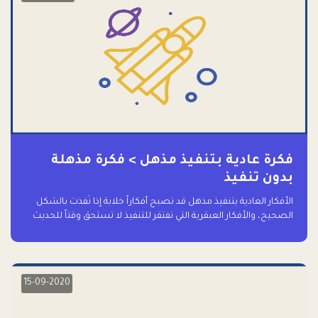
فكرة عادية بتنفيذ مذهل > فكرة مذهلة
بدون تنفيذ
الأفكار العادية بتنفيذ مذهل قد تصبح أفكاراً خلابة إذا نُفذت بالشكل
الصحيح، والأفكار العبقرية التي تفتقر للتنفيذ لا تستحق وقتاً للحديث
عنها حتى
15-09-2020