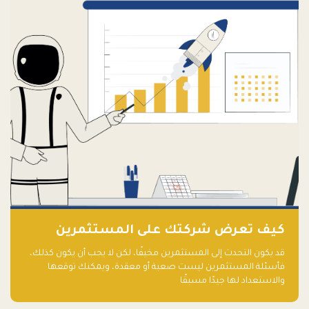
كيف تعرض شركتك على المستثمرين
قد يكون التحدث إلى المستثمرين مخيفًا، لكن لا يجب أن يكون كذلك،
فأسئلة المستثمرين ليست صعبة أو معقدة، ويمكنك توقعها
والاستعداد لها جيدًا مسبقًا