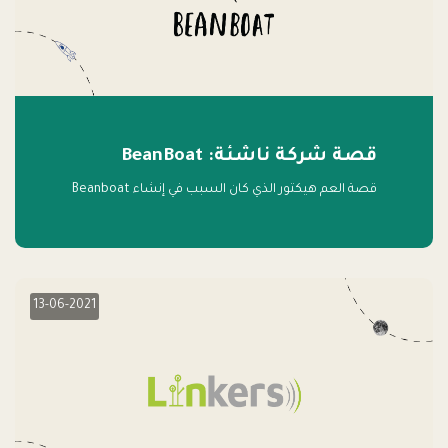
قصة شركة ناشئة: BeanBoat
قصة العم هيكتور الذي كان السبب في إنشاء Beanboat
13-06-2021