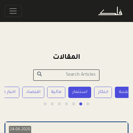
المقالات
تقنية
ابتكار
استثمار
مالية
اقتصاد
اخبار فل
24-06-2020