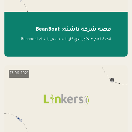
قصة شركة ناشئة: BeanBoat
قصة العم هيكتور الذي كان السبب في إنشاء Beanboat
13-06-2021