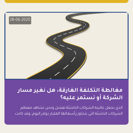
28-06-2020
مغالطة التكلفة الغارقة، هل نغير مسار
الشركة أو نستمر عليه؟
الذي يجعل غالبية الشركات الناشئة تفشل ونحن نشاهد معظم
الشركات الناشئة التي يتجاوز رأسمالها المليار دولار اليوم، وقد كانت
سابقاً على حافة الانهيار والفشل؟ ببساطة: التعلق بها.