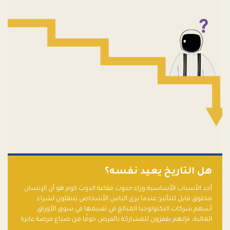
هل التاريخ يعيد نفسه؟
أحد الأسباب الأساسية وراء حدوث فقاعة الدوت كوم هو أن الإنسان
مخلوق قابل للتأثير؛ عندما يرى الناس الأشخاص يتنقلون لشراء
أسهم شركات التكنولوجيا المبالغ في تقييمها في سوق الأوراق
المالية، فإنهم يقفزون للمشاركة بالفرص خوفًا من ضياع فرصة عابرة