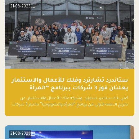
21-08-2023
ستاندرد تشارترد وفلك للأعمال والاستثمار
يعلنان فوز 3 شركات ببرنامج “المرأة
والتكنولوجيا”
أعلن بنك ستاندرد تشارترد، وشركة فلك للأعمال والاستثمار، عن
تخريج الدفعة الأولى من برنامج “المرأة والتكنولوجيا” باختيار 3 شركات
ناشئة تقودها نساء من قبل لجنة مستقلة من الحكّام. وقدمت رائدات
الأعمال، اللواتي خضعن لبرنامج حاضنة مدته 8 أسابيع، أفكاراً مبتكرة
في مختلف القطاعات، بما فيها التكنولوجيا المالية والصحية والعقارية
والترفيه التعليمي
21-08-2023