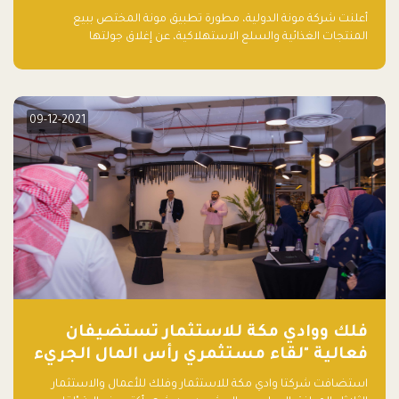
أعلنت شركة مونة الدولية، مطورة تطبيق مونة المختص ببيع
المنتجات الغذائية والسلع الاستهلاكية، عن إغلاق جولتها
الاستثمارية (Pre- series A) بقيمة 5 ملايين ريال سعودي (1.3 مليون
دولار أمريكي)، بقيادة شركتي دعم المنشآت المحدودة وتسارع القابضة
– التابعة لشركة يزيد الراجحي القابضة.
09-12-2021
فلك ووادي مكة للاستثمار تستضيفان
فعالية "لقاء مستثمري رأس المال الجريء
في المنطقة"
استضافت شركتا وادي مكة للاستثمار وفلك للأعمال والاستثمار