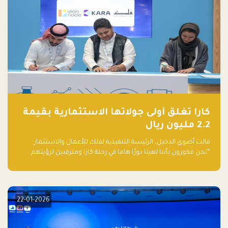
كارا تغلق أولى جولاتها الاستثمارية بقيمة
2.2 مليون ريال
قالت أضوى الدخيل، الرئيسة التنفيذية لفلك للأعمال والاستثمار:
“نحن فخورون بأننا لعبنا دورًا هاما في رحلة كارا ومترقبين لرؤيتهم
يواصلون إحداث تأثير إيجابي على البيئة. إن التزامهم بالاستدامة ليس
جيدًا لكوكبنا فحسب، بل إنه جيد أيضًا للأعمال”.
22-01-2026