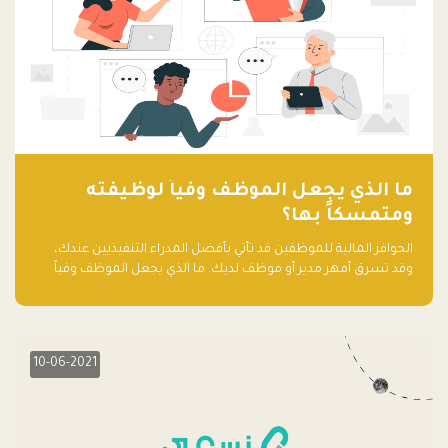
ما الذي يجعل الموظف وفياً لوظيفته
ومتمسكاً بها؟
الحوافز المالية للموظفين قد تأتي بأفضل المدراء التنفيذيين عندك،
وقد تسرق أمهر مدير أو موظف لديك. ما الذي يجعل الموظف وفياً
لوظيفته ويجعله متمسكاً بها؟
10-06-2021