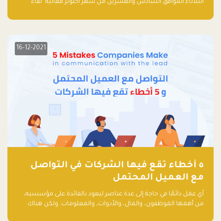
الثلاثاء الموافق السادس والعشرين من شهر أكتوبر فعالية "لقاء
مستثمري رأس المال الجريء في المنطقة" الذي جمع أكثر من 30
مشاركاً من أبرز صناديق رأس المال الجريء وممثلي المؤسسات
الاستثمارية التقنية في المنطقة.
16-12-2021
٥ أخطاء تقع فيها الشركات في التواصل
مع العميل المحتمل
أي عمل دائمًا في حاجة إلى عدة عناصر ليعود بالفائدة على مؤسسيه،
من أهمها الموظفون، والمال، والأدوات، والمعلومات. ولكن هناك
عنصر لا يقل أهمية وقد يكون الأهم، وهو العميل الذي يقوم على