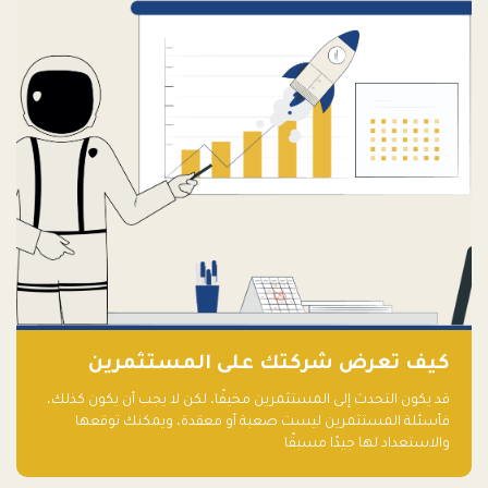
كيف تعرض شركتك على المستثمرين
قد يكون التحدث إلى المستثمرين مخيفًا، لكن لا يجب أن يكون كذلك،
فأسئلة المستثمرين ليست صعبة أو معقدة، ويمكنك توقعها
والاستعداد لها جيدًا مسبقًا