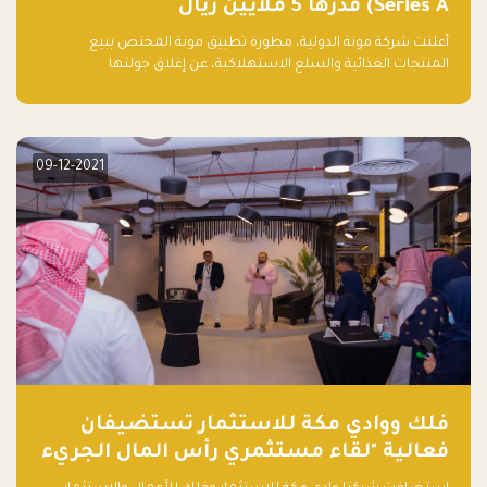
Series A) قدرها 5 ملايين ريال
أعلنت شركة مونة الدولية، مطورة تطبيق مونة المختص ببيع
المنتجات الغذائية والسلع الاستهلاكية، عن إغلاق جولتها
الاستثمارية (Pre- series A) بقيمة 5 ملايين ريال سعودي (1.3 مليون
دولار أمريكي)، بقيادة شركتي دعم المنشآت المحدودة وتسارع القابضة
– التابعة لشركة يزيد الراجحي القابضة.
09-12-2021
فلك ووادي مكة للاستثمار تستضيفان
فعالية "لقاء مستثمري رأس المال الجريء
في المنطقة"