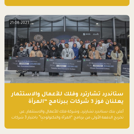
عنصر لا يقل أهمية وقد يكون الأهم، وهو العميل الذي يقوم على
أساسه ذلك العمل.
21-08-2023
ستاندرد تشارترد وفلك للأعمال والاستثمار
يعلنان فوز 3 شركات ببرنامج “المرأة
والتكنولوجيا”
أعلن بنك ستاندرد تشارترد، وشركة فلك للأعمال والاستثمار، عن
تخريج الدفعة الأولى من برنامج “المرأة والتكنولوجيا” باختيار 3 شركات
ناشئة تقودها نساء من قبل لجنة مستقلة من الحكّام. وقدمت رائدات
الأعمال، اللواتي خضعن لبرنامج حاضنة مدته 8 أسابيع، أفكاراً مبتكرة