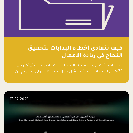
كيف تتفادى أخطاء البدايات لتحقيق
النجاح في ريادة الأعمال
تعد ريادة الأعمال رحلة مليئة بالتحديات والمخاطر، حيث أن أكثر من
70% من الشركات الناشئة تفشل خلال سنواتها الأولى. وبالرغم من
حماسة رواد الأعمال وطموحاتهم، فإن هناك أخطاء شائعة يقع فيها
الكثيرون في بداية رحلتهم، وهي التي قد تعرقل نجاحهم. في هذا
المقال، سنتعرف على أبرز هذه الأخطاء وكيفية تفاديها لضمان نجاح
مشروعك الناشئ.
17-02-2025