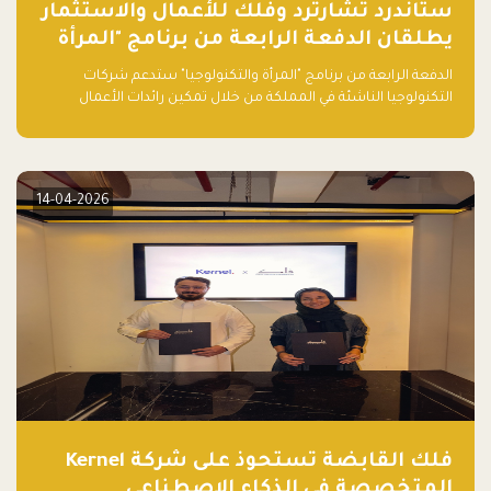
ستاندرد تشارترد وفلك للأعمال والاستثمار
يطلقان الدفعة الرابعة من برنامج "المرأة
والتكنولوجيا" لعام 2026 في المملكة
الدفعة الرابعة من برنامج "المرأة والتكنولوجيا" ستدعم شركات
العربية السعودية
التكنولوجيا الناشئة في المملكة من خلال تمكين رائدات الأعمال
بالمهارات والتمويل وفرصة للوصول لشبكات أعمال عالمية
14-04-2026
فلك القابضة تستحوذ على شركة Kernel
المتخصصة في الذكاء الاصطناعي