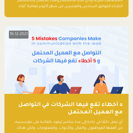
استضافت شركتا وادي مكة للاستثمار وفلك للأعمال والاستثمار
الثلاثاء الموافق السادس والعشرين من شهر أكتوبر فعالية "لقاء
مستثمري رأس المال الجريء في المنطقة" الذي جمع أكثر من 30
مشاركاً من أبرز صناديق رأس المال الجريء وممثلي المؤسسات
الاستثمارية التقنية في المنطقة.
16-12-2021
٥ أخطاء تقع فيها الشركات في التواصل
مع العميل المحتمل
أي عمل دائمًا في حاجة إلى عدة عناصر ليعود بالفائدة على مؤسسيه،
من أهمها الموظفون، والمال، والأدوات، والمعلومات. ولكن هناك