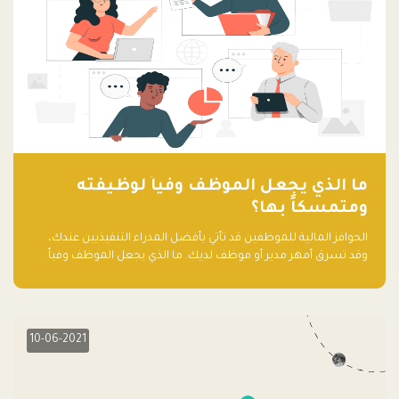
ما الذي يجعل الموظف وفياً لوظيفته
ومتمسكاً بها؟
الحوافز المالية للموظفين قد تأتي بأفضل المدراء التنفيذيين عندك،
وقد تسرق أمهر مدير أو موظف لديك. ما الذي يجعل الموظف وفياً
لوظيفته ويجعله متمسكاً بها؟
10-06-2021