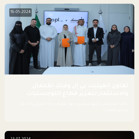
في مختلف القطاعات، بما فيها التكنولوجيا المالية والصحية والعقارية
والترفيه التعليمي
16-05-2024
تعاون إنفينيت بي إل وفلك للأعمال
والاستثمار لتعزيز قطاع اللوجستيات
حالف استراتيجي يخلق مجتمع يدفع بعجلة ريادة الأعمال والابتكار
وتقدم القطاع.