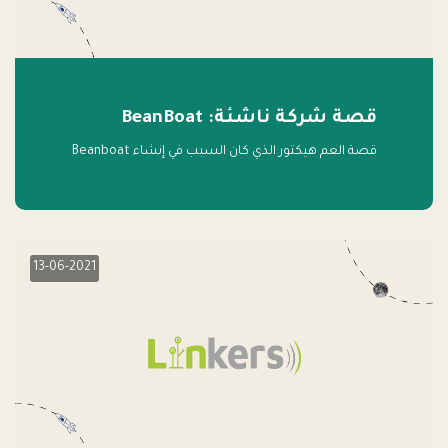
قصة شركة ناشئة: BeanBoat
قصة العم هيكتور الذي كان السبب في إنشاء Beanboat
13-06-2021