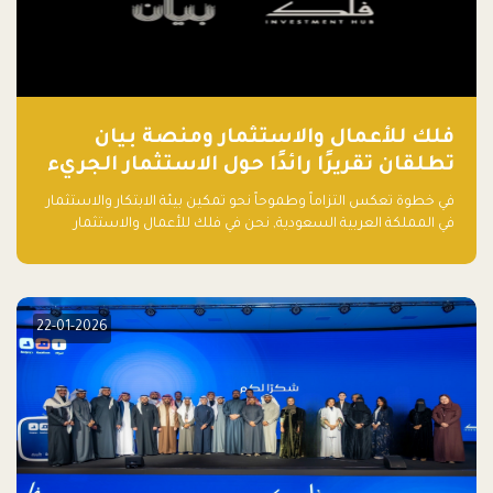
فلك للأعمال والاستثمار ومنصة بيان
تطلقان تقريرًا رائدًا حول الاستثمار الجريء
في الذكاء الاصطناعي بالمملكة العربية
في خطوة تعكس التزاماً وطموحاً نحو تمكين بيئة الابتكار والاستثمار
السعودية
في المملكة العربية السعودية, نحن في فلك للأعمال والاستثمار
بالتعاون مع منصة بيان نعلن عن إطلاق تقرير "الاستثمار الجريء في
الذكاء الاصطناعي: خارطة الطريق للمستثمرين ورواد الأعمال في
السعودية"
22-01-2026