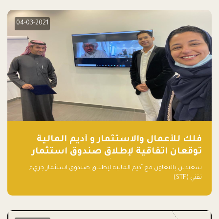
04-03-2021
فلك للأعمال والاستثمار و أديم المالية
توقعان اتفاقية لإطلاق صندوق استثمار
جريء تقني (STF) - مشغل من قبل فـلك
سعيدين بالتعاون مع أديم المالية لإطلاق صندوق استثمار جريء
تقني (STF)