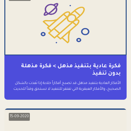
فكرة عادية بتنفيذ مذهل > فكرة مذهلة
بدون تنفيذ
الأفكار العادية بتنفيذ مذهل قد تصبح أفكاراً خلابة إذا نُفذت بالشكل
الصحيح، والأفكار العبقرية التي تفتقر للتنفيذ لا تستحق وقتاً للحديث
عنها حتى
15-09-2020