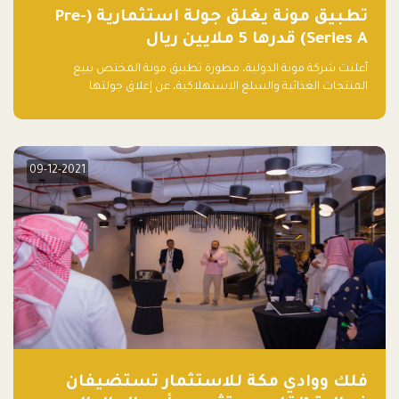
تطبيق مونة يغلق جولة استثمارية (Pre-
Series A) قدرها 5 ملايين ريال
أعلنت شركة مونة الدولية، مطورة تطبيق مونة المختص ببيع
المنتجات الغذائية والسلع الاستهلاكية، عن إغلاق جولتها
الاستثمارية (Pre- series A) بقيمة 5 ملايين ريال سعودي (1.3 مليون
دولار أمريكي)، بقيادة شركتي دعم المنشآت المحدودة وتسارع القابضة
– التابعة لشركة يزيد الراجحي القابضة.
09-12-2021
فلك ووادي مكة للاستثمار تستضيفان