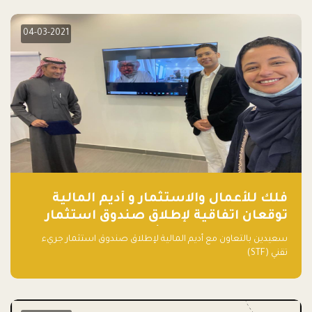
04-03-2021
فلك للأعمال والاستثمار و أديم المالية
توقعان اتفاقية لإطلاق صندوق استثمار
جريء تقني (STF) - مشغل من قبل فـلك
سعيدين بالتعاون مع أديم المالية لإطلاق صندوق استثمار جريء
تقني (STF)