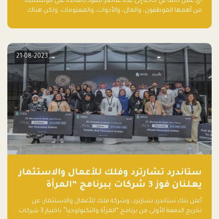
أي عمل دائمًا في حاجة إلى عدة عناصر ليعود بالفائدة على مؤسسيه،
من أهمها الموظفون، والمال، والأدوات، والمعلومات. ولكن هناك
عنصر لا يقل أهمية وقد يكون الأهم، وهو العميل الذي يقوم على
أساسه ذلك العمل.
21-08-2023
ستاندرد تشارترد وفلك للأعمال والاستثمار
يعلنان فوز 3 شركات ببرنامج “المرأة
والتكنولوجيا”
أعلن بنك ستاندرد تشارترد، وشركة فلك للأعمال والاستثمار، عن
تخريج الدفعة الأولى من برنامج “المرأة والتكنولوجيا” باختيار 3 شركات