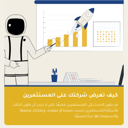
كيف تعرض شركتك على المستثمرين
قد يكون التحدث إلى المستثمرين مخيفًا، لكن لا يجب أن يكون كذلك،
فأسئلة المستثمرين ليست صعبة أو معقدة، ويمكنك توقعها
والاستعداد لها جيدًا مسبقًا