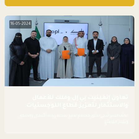
ناشئة تقودها نساء من قبل لجنة مستقلة من الحكّام. وقدمت رائدات
الأعمال، اللواتي خضعن لبرنامج حاضنة مدته 8 أسابيع، أفكاراً مبتكرة
في مختلف القطاعات، بما فيها التكنولوجيا المالية والصحية والعقارية
والترفيه التعليمي
16-05-2024
تعاون إنفينيت بي إل وفلك للأعمال
والاستثمار لتعزيز قطاع اللوجستيات
حالف استراتيجي يخلق مجتمع يدفع بعجلة ريادة الأعمال والابتكار
وتقدم القطاع.