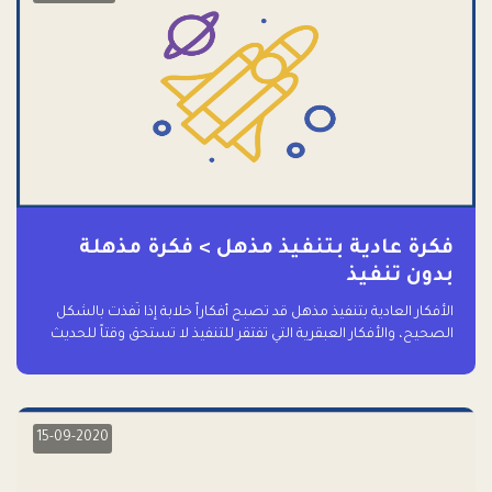
فكرة عادية بتنفيذ مذهل > فكرة مذهلة
بدون تنفيذ
الأفكار العادية بتنفيذ مذهل قد تصبح أفكاراً خلابة إذا نُفذت بالشكل
الصحيح، والأفكار العبقرية التي تفتقر للتنفيذ لا تستحق وقتاً للحديث
عنها حتى
15-09-2020