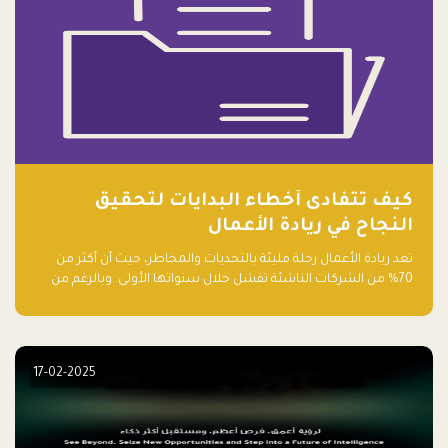
كيف تتفادى أخطاء البدايات لتحقيق
النجاح في ريادة الأعمال
تعد ريادة الأعمال رحلة مليئة بالتحديات والمخاطر، حيث أن أكثر من
70% من الشركات الناشئة تفشل خلال سنواتها الأولى. وبالرغم من
حماسة رواد الأعمال وطموحاتهم، فإن هناك أخطاء شائعة يقع فيها
الكثيرون في بداية رحلتهم، وهي التي قد تعرقل نجاحهم. في هذا
المقال، سنتعرف على أبرز هذه الأخطاء وكيفية تفاديها لضمان نجاح
مشروعك الناشئ.
17-02-2025