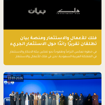
فلك للأعمال والاستثمار ومنصة بيان
تطلقان تقريرًا رائدًا حول الاستثمار الجريء
في الذكاء الاصطناعي بالمملكة العربية
في خطوة تعكس التزاماً وطموحاً نحو تمكين بيئة الابتكار والاستثمار
السعودية
في المملكة العربية السعودية, نحن في فلك للأعمال والاستثمار
بالتعاون مع منصة بيان نعلن عن إطلاق تقرير "الاستثمار الجريء في
الذكاء الاصطناعي: خارطة الطريق للمستثمرين ورواد الأعمال في
السعودية"
22-01-2026