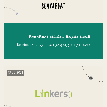
قصة شركة ناشئة: BeanBoat
قصة العم هيكتور الذي كان السبب في إنشاء Beanboat
13-06-2021