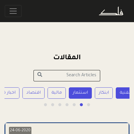
المقالات
تقنية
ابتكار
استثمار
مالية
اقتصاد
اخبار فل
24-06-2020