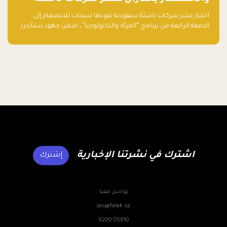
تقودها سيدات للدفعة الرابعة من برنامج
اختيار عشر شركات ناشئة سعودية تقودها سيدات للانضمام إلى
"المرأة والتكنولوجيا"
الدفعة الرابعة من برنامج “المرأة والتكنولوجيا”، ضمن جهود ستاندرد
تشارترد السعودية وفلك للأعمال والاستثمار لدعم رائدات الأعمال
وتعزيز منظومة الشركات الناشئة في المملكة.
اشترك في نشرتنا الإخبارية
إشترك
تواصل معنا
you@falak.sa
9200 05610