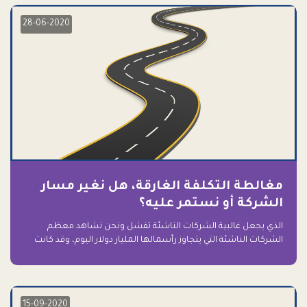
28-06-2020
مغالطة التكلفة الغارقة، هل نغير مسار
الشركة أو نستمر عليه؟
الذي يجعل غالبية الشركات الناشئة تفشل ونحن نشاهد معظم
الشركات الناشئة التي يتجاوز رأسمالها المليار دولار اليوم، وقد كانت
سابقاً على حافة الانهيار والفشل؟ ببساطة: التعلق بها.
15-09-2020