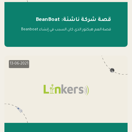
قصة شركة ناشئة: BeanBoat
قصة العم هيكتور الذي كان السبب في إنشاء Beanboat
13-06-2021