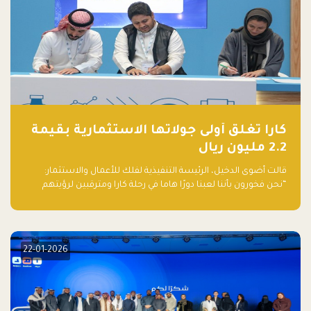
كارا تغلق أولى جولاتها الاستثمارية بقيمة
2.2 مليون ريال
قالت أضوى الدخيل، الرئيسة التنفيذية لفلك للأعمال والاستثمار:
“نحن فخورون بأننا لعبنا دورًا هاما في رحلة كارا ومترقبين لرؤيتهم
يواصلون إحداث تأثير إيجابي على البيئة. إن التزامهم بالاستدامة ليس
جيدًا لكوكبنا فحسب، بل إنه جيد أيضًا للأعمال”.
22-01-2026