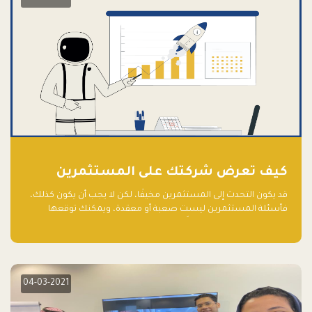
كيف تعرض شركتك على المستثمرين
قد يكون التحدث إلى المستثمرين مخيفًا، لكن لا يجب أن يكون كذلك،
فأسئلة المستثمرين ليست صعبة أو معقدة، ويمكنك توقعها
والاستعداد لها جيدًا مسبقًا
04-03-2021