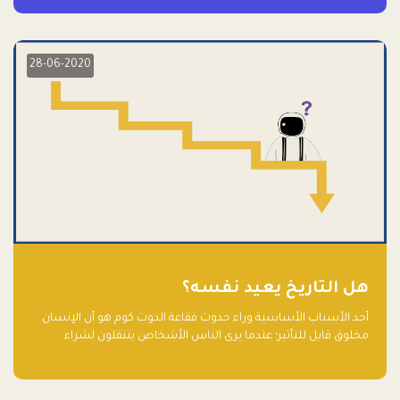
28-06-2020
هل التاريخ يعيد نفسه؟
أحد الأسباب الأساسية وراء حدوث فقاعة الدوت كوم هو أن الإنسان
مخلوق قابل للتأثير؛ عندما يرى الناس الأشخاص يتنقلون لشراء
أسهم شركات التكنولوجيا المبالغ في تقييمها في سوق الأوراق
المالية، فإنهم يقفزون للمشاركة بالفرص خوفًا من ضياع فرصة عابرة