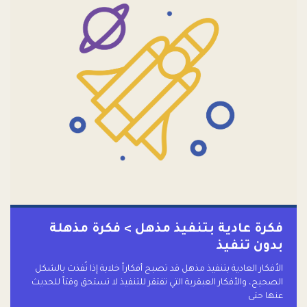
فكرة عادية بتنفيذ مذهل > فكرة مذهلة
بدون تنفيذ
الأفكار العادية بتنفيذ مذهل قد تصبح أفكاراً خلابة إذا نُفذت بالشكل
الصحيح، والأفكار العبقرية التي تفتقر للتنفيذ لا تستحق وقتاً للحديث
عنها حتى