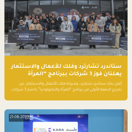
ستاندرد تشارترد وفلك للأعمال والاستثمار
يعلنان فوز 3 شركات ببرنامج “المرأة
والتكنولوجيا”
أعلن بنك ستاندرد تشارترد، وشركة فلك للأعمال والاستثمار، عن
تخريج الدفعة الأولى من برنامج “المرأة والتكنولوجيا” باختيار 3 شركات
ناشئة تقودها نساء من قبل لجنة مستقلة من الحكّام. وقدمت رائدات
الأعمال، اللواتي خضعن لبرنامج حاضنة مدته 8 أسابيع، أفكاراً مبتكرة
في مختلف القطاعات، بما فيها التكنولوجيا المالية والصحية والعقارية
والترفيه التعليمي
21-08-2023