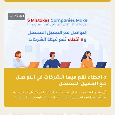
مشاركاً من أبرز صناديق رأس المال الجريء وممثلي المؤسسات
الاستثمارية التقنية في المنطقة.
16-12-2021
٥ أخطاء تقع فيها الشركات في التواصل
مع العميل المحتمل
أي عمل دائمًا في حاجة إلى عدة عناصر ليعود بالفائدة على مؤسسيه،
من أهمها الموظفون، والمال، والأدوات، والمعلومات. ولكن هناك
عنصر لا يقل أهمية وقد يكون الأهم، وهو العميل الذي يقوم على
أساسه ذلك العمل.