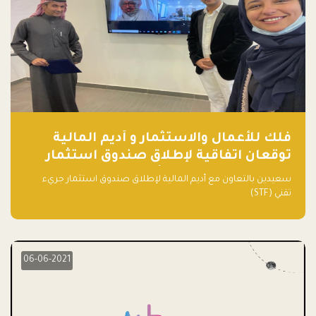
فلك للأعمال والاستثمار و أديم المالية
توقعان اتفاقية لإطلاق صندوق استثمار
جريء تقني (STF) - مشغل من قبل فـلك
سعيدين بالتعاون مع أديم المالية لإطلاق صندوق استثمار جريء
تقني (STF)
06-06-2021