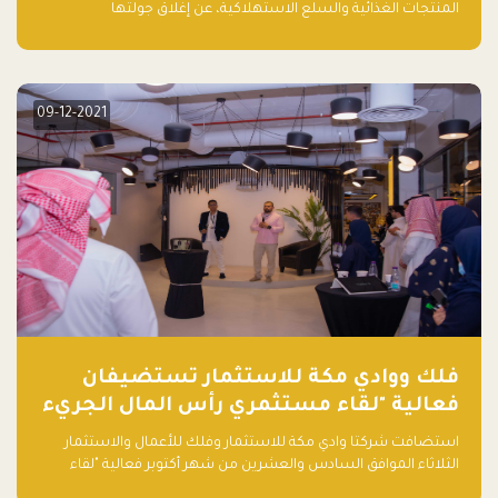
المنتجات الغذائية والسلع الاستهلاكية، عن إغلاق جولتها
الاستثمارية (Pre- series A) بقيمة 5 ملايين ريال سعودي (1.3 مليون
دولار أمريكي)، بقيادة شركتي دعم المنشآت المحدودة وتسارع القابضة
– التابعة لشركة يزيد الراجحي القابضة.
09-12-2021
فلك ووادي مكة للاستثمار تستضيفان
فعالية "لقاء مستثمري رأس المال الجريء
في المنطقة"
استضافت شركتا وادي مكة للاستثمار وفلك للأعمال والاستثمار
الثلاثاء الموافق السادس والعشرين من شهر أكتوبر فعالية "لقاء
مستثمري رأس المال الجريء في المنطقة" الذي جمع أكثر من 30