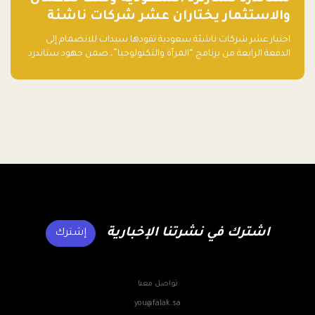
والاستثمار يختاران عشر شركات ناشئة
تقودها سيدات للدفعة الرابعة من برنامج
اختيار عشر شركات ناشئة سعودية تقودها سيدات للانضمام إلى
"المرأة والتكنولوجيا"
الدفعة الرابعة من برنامج “المرأة والتكنولوجيا”، ضمن جهود ستاندرد
تشارترد السعودية وفلك للأعمال والاستثمار لدعم رائدات الأعمال
وتعزيز منظومة الشركات الناشئة في المملكة.
اشترك في نشرتنا الإخبارية
إشترك
تواصل معنا
you@falak.sa