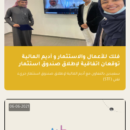
فلك للأعمال والاستثمار و أديم المالية
توقعان اتفاقية لإطلاق صندوق استثمار
جريء تقني (STF) - مشغل من قبل فـلك
سعيدين بالتعاون مع أديم المالية لإطلاق صندوق استثمار جريء
تقني (STF)
06-06-2021