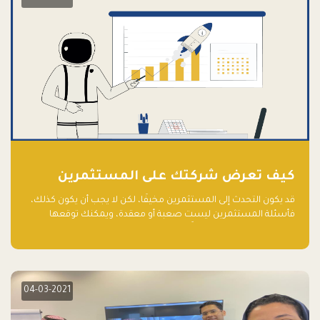
كيف تعرض شركتك على المستثمرين
قد يكون التحدث إلى المستثمرين مخيفًا، لكن لا يجب أن يكون كذلك،
فأسئلة المستثمرين ليست صعبة أو معقدة، ويمكنك توقعها
والاستعداد لها جيدًا مسبقًا
04-03-2021