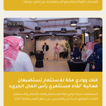
المنتجات الغذائية والسلع الاستهلاكية، عن إغلاق جولتها
الاستثمارية (Pre- series A) بقيمة 5 ملايين ريال سعودي (1.3 مليون
دولار أمريكي)، بقيادة شركتي دعم المنشآت المحدودة وتسارع القابضة
– التابعة لشركة يزيد الراجحي القابضة.
09-12-2021
فلك ووادي مكة للاستثمار تستضيفان
فعالية "لقاء مستثمري رأس المال الجريء
في المنطقة"
استضافت شركتا وادي مكة للاستثمار وفلك للأعمال والاستثمار
الثلاثاء الموافق السادس والعشرين من شهر أكتوبر فعالية "لقاء
مستثمري رأس المال الجريء في المنطقة" الذي جمع أكثر من 30