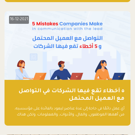
مشاركاً من أبرز صناديق رأس المال الجريء وممثلي المؤسسات
الاستثمارية التقنية في المنطقة.
16-12-2021
٥ أخطاء تقع فيها الشركات في التواصل
مع العميل المحتمل
أي عمل دائمًا في حاجة إلى عدة عناصر ليعود بالفائدة على مؤسسيه،
من أهمها الموظفون، والمال، والأدوات، والمعلومات. ولكن هناك
عنصر لا يقل أهمية وقد يكون الأهم، وهو العميل الذي يقوم على
أساسه ذلك العمل.