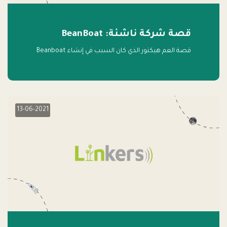
قصة شركة ناشئة: BeanBoat
قصة العم هيكتور الذي كان السبب في إنشاء Beanboat
13-06-2021