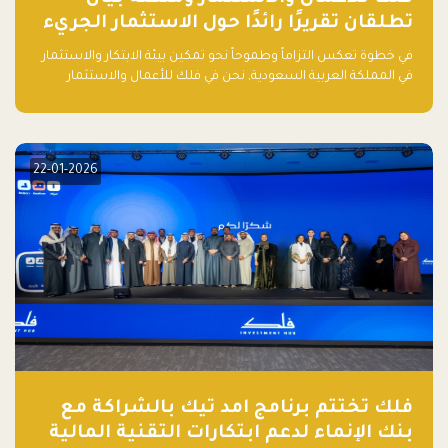
تطلقان تقريرًا رائدًا حول الاستثمار الجريء
في الذكاء الاصطناعي بالمملكة العربية
في خطوة تعكس التزاماً وطموحاً نحو تمكين بيئة الابتكار والاستثمار
السعودية
في المملكة العربية السعودية, نحن في فلك للأعمال والاستثمار
بالتعاون مع منصة بيان نعلن عن إطلاق تقرير "الاستثمار الجريء في
الذكاء الاصطناعي: خارطة الطريق للمستثمرين ورواد الأعمال في
السعودية"
22-01-2026
فلك تختتم برنامج امد تيك بالشراكة مع
بنك الإنماء لدعم ابتكارات التقنية المالية