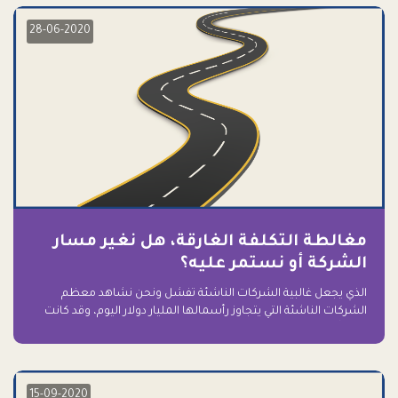
28-06-2020
مغالطة التكلفة الغارقة، هل نغير مسار
الشركة أو نستمر عليه؟
الذي يجعل غالبية الشركات الناشئة تفشل ونحن نشاهد معظم
الشركات الناشئة التي يتجاوز رأسمالها المليار دولار اليوم، وقد كانت
سابقاً على حافة الانهيار والفشل؟ ببساطة: التعلق بها.
15-09-2020