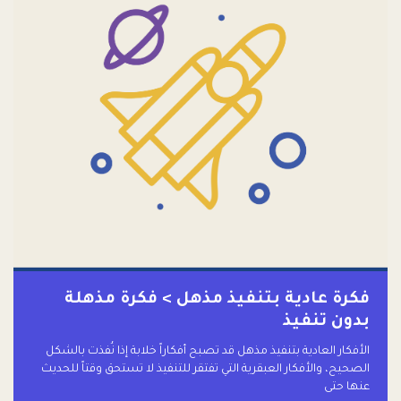
فكرة عادية بتنفيذ مذهل > فكرة مذهلة
بدون تنفيذ
الأفكار العادية بتنفيذ مذهل قد تصبح أفكاراً خلابة إذا نُفذت بالشكل
الصحيح، والأفكار العبقرية التي تفتقر للتنفيذ لا تستحق وقتاً للحديث
عنها حتى