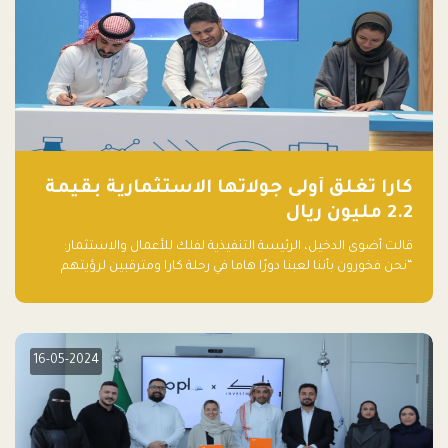
كارا تغلق أولى جولاتها الاستثمارية بقيمة
2.2 مليون ريال
قالت أضوى الدخيل، الرئيسة التنفيذية لفلك للأعمال والاستثمار:
“نحن فخورون بأننا لعبنا دورًا هاما في رحلة كارا ومترقبين لرؤيتهم
يواصلون إحداث تأثير إيجابي على البيئة. إن التزامهم بالاستدامة ليس
جيدًا لكوكبنا فحسب، بل إنه جيد أيضًا للأعمال”.
16-05-2024