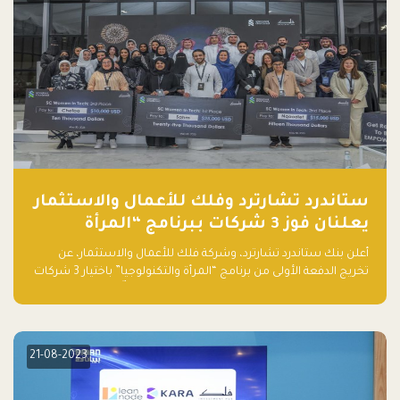
ستاندرد تشارترد وفلك للأعمال والاستثمار
يعلنان فوز 3 شركات ببرنامج “المرأة
والتكنولوجيا”
أعلن بنك ستاندرد تشارترد، وشركة فلك للأعمال والاستثمار، عن
تخريج الدفعة الأولى من برنامج “المرأة والتكنولوجيا” باختيار 3 شركات
ناشئة تقودها نساء من قبل لجنة مستقلة من الحكّام. وقدمت رائدات
الأعمال، اللواتي خضعن لبرنامج حاضنة مدته 8 أسابيع، أفكاراً مبتكرة
في مختلف القطاعات، بما فيها التكنولوجيا المالية والصحية والعقارية
والترفيه التعليمي
21-08-2023