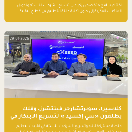
اختتام برنامج متخصص ركّز على تسريع الشركات الناشئة وتحويل
الملكيات الفكرية إلى حلول تقنية قابلة للتطبيق في قطاع التقنية
المالية
29-01-2026
كلاسيرا، سوبرتشارجر فينتشرز، وفلك
يطلقون «سي إكسيد » لتسريع الابتكار في
تقنيات التعليم ومستقبل العمل
منصة مشتركة لبناء وتسريع الشركات الناشئة في تقنيات التعليم