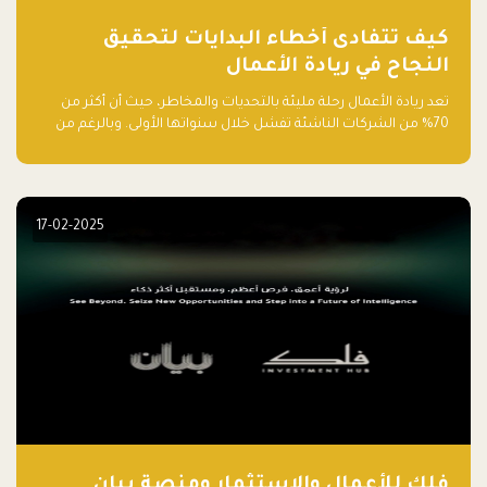
كيف تتفادى أخطاء البدايات لتحقيق
النجاح في ريادة الأعمال
تعد ريادة الأعمال رحلة مليئة بالتحديات والمخاطر، حيث أن أكثر من
70% من الشركات الناشئة تفشل خلال سنواتها الأولى. وبالرغم من
حماسة رواد الأعمال وطموحاتهم، فإن هناك أخطاء شائعة يقع فيها
الكثيرون في بداية رحلتهم، وهي التي قد تعرقل نجاحهم. في هذا
المقال، سنتعرف على أبرز هذه الأخطاء وكيفية تفاديها لضمان نجاح
مشروعك الناشئ.
17-02-2025
فلك للأعمال والاستثمار ومنصة بيان