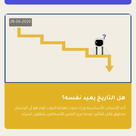
28-06-2020
هل التاريخ يعيد نفسه؟
أحد الأسباب الأساسية وراء حدوث فقاعة الدوت كوم هو أن الإنسان
مخلوق قابل للتأثير؛ عندما يرى الناس الأشخاص يتنقلون لشراء
أسهم شركات التكنولوجيا المبالغ في تقييمها في سوق الأوراق
المالية، فإنهم يقفزون للمشاركة بالفرص خوفًا من ضياع فرصة عابرة