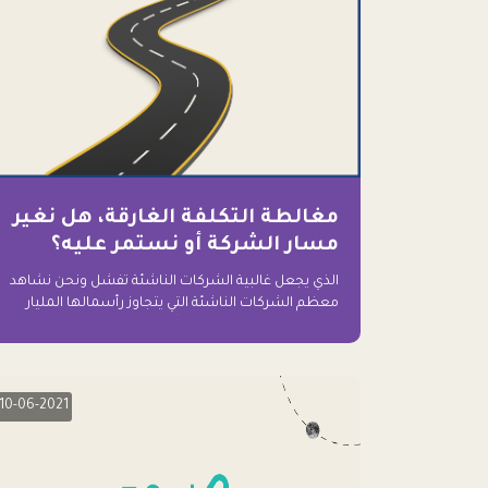
مغالطة التكلفة الغارقة، هل نغير
مسار الشركة أو نستمر عليه؟
الذي يجعل غالبية الشركات الناشئة تفشل ونحن نشاهد
معظم الشركات الناشئة التي يتجاوز رأسمالها المليار
دولار اليوم، وقد كانت سابقاً على حافة الانهيار والفشل؟
ببساطة: التعلق بها.
10-06-2021