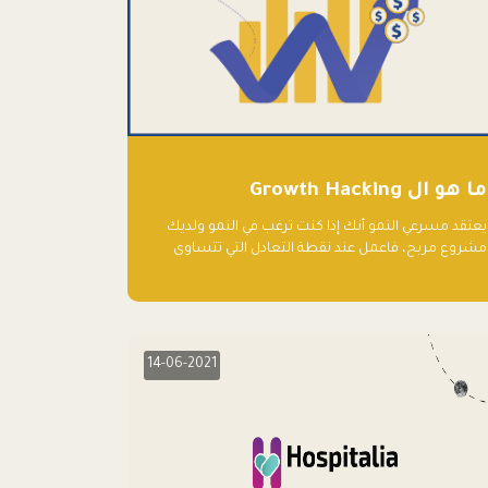
ما هو ال Growth Hacking
يعتقد مسرعي النمو أنك إذا كنت ترغب في النمو ولديك
مشروع مربح، فاعمل عند نقطة التعادل التي تتساوى
فيها النفقات والإيرادات، وأعد استثمار الربح.
14-06-2021