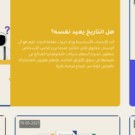
هل التاريخ يعيد نفسه؟
أحد الأسباب الأساسية وراء حدوث فقاعة الدوت كوم هو أن
الإنسان مخلوق قابل للتأثير؛ عندما يرى الناس الأشخاص
يتنقلون لشراء أسهم شركات التكنولوجيا المبالغ في
تقييمها في سوق الأوراق المالية، فإنهم يقفزون للمشاركة
بالفرص خوفًا من ضياع فرصة عابرة
19-05-2021