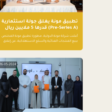
تطبيق مونة يغلق جولة استثمارية
(Pre-Series A) قدرها 5 ملايين ريال
أعلنت شركة مونة الدولية، مطورة تطبيق مونة المختص
ببيع المنتجات الغذائية والسلع الاستهلاكية، عن إغلاق
جولتها الاستثمارية (Pre- series A) بقيمة 5 ملايين ريال
سعودي (1.3 مليون دولار أمريكي)، بقيادة شركتي دعم
المنشآت المحدودة وتسارع القابضة – التابعة لشركة يزيد
الراجحي القابضة.
16-05-2024