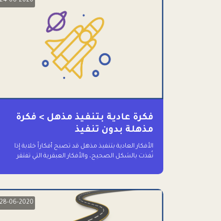
24-06-2020
فكرة عادية بتنفيذ مذهل > فكرة
مذهلة بدون تنفيذ
الأفكار العادية بتنفيذ مذهل قد تصبح أفكاراً خلابة إذا
نُفذت بالشكل الصحيح، والأفكار العبقرية التي تفتقر
للتنفيذ لا تستحق وقتاً للحديث عنها حتى
28-06-2020